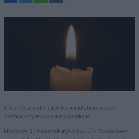
Whatsapp
Reddit
Share
via
Email
A fiatal nő az utolsó pillanatig küzdött, bátorsága és
kitartása még az orvosokat is meglepte.
Mindössze 31 évesen elhunyt
A Nagy Ő – The Bachelor