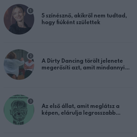
5 színésznő, akikről nem tudtad,
hogy fiúként születtek
A Dirty Dancing törölt jelenete
megerősíti azt, amit mindannyian
sejtettünk
Az első állat, amit meglátsz a
képen, elárulja legrosszabb
tulajdonságodat