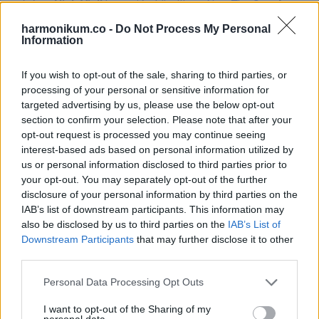
színész,
Nick Viall
kegyeiért küzdött –
írja a The Sun
. A
sztár végül nem őt választotta, ennek ellenére a műsor
harmonikum.co -
Do Not Process My Personal
Information
meghozta a hírnevet számára.
If you wish to opt-out of the sale, sharing to third parties, or
Közösségi oldalán októberben, a kórházból tett közzé egy
processing of your personal or sensitive information for
fotót magáról, ezután azonban nem jelentkezett. Azt tudni
targeted advertising by us, please use the below opt-out
lehetett, hogy drága kezelésekre szorult, ezért még
section to confirm your selection. Please note that after your
opt-out request is processed you may continue seeing
korábban egy adománygyűjtő oldalt is létrehozott.
interest-based ads based on personal information utilized by
us or personal information disclosed to third parties prior to
via
your opt-out. You may separately opt-out of the further
disclosure of your personal information by third parties on the
IAB’s list of downstream participants. This information may
also be disclosed by us to third parties on the
IAB’s List of
Downstream Participants
that may further disclose it to other
Oszd meg ezt a posztot:
third parties.
Please note that this website/app uses one or more Google
Personal Data Processing Opt Outs
Whatsapp
Reddit
Share
services and may gather and store information including but
via
not limited to your visit or usage behaviour. You may click to
I want to opt-out of the Sharing of my
personal data.