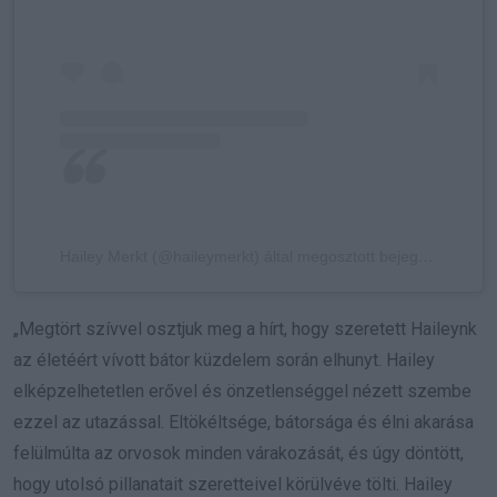
Hailey Merkt (@haileymerkt) által megosztott bejegyzés
„Megtört szívvel osztjuk meg a hírt, hogy szeretett Haileynk
az életéért vívott bátor küzdelem során elhunyt. Hailey
elképzelhetetlen erővel és önzetlenséggel nézett szembe
ezzel az utazással. Eltökéltsége, bátorsága és élni akarása
felülmúlta az orvosok minden várakozását, és úgy döntött,
hogy utolsó pillanatait szeretteivel körülvéve tölti. Hailey