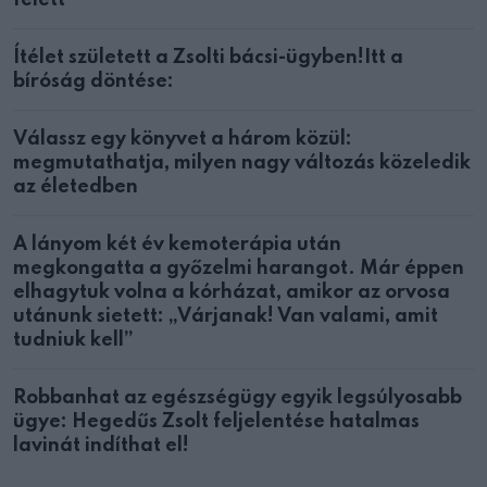
felett
Ítélet született a Zsolti bácsi-ügyben!Itt a
bíróság döntése:
Válassz egy könyvet a három közül:
megmutathatja, milyen nagy változás közeledik
az életedben
A lányom két év kemoterápia után
megkongatta a győzelmi harangot. Már éppen
elhagytuk volna a kórházat, amikor az orvosa
utánunk sietett: „Várjanak! Van valami, amit
tudniuk kell”
Robbanhat az egészségügy egyik legsúlyosabb
ügye: Hegedűs Zsolt feljelentése hatalmas
lavinát indíthat el!