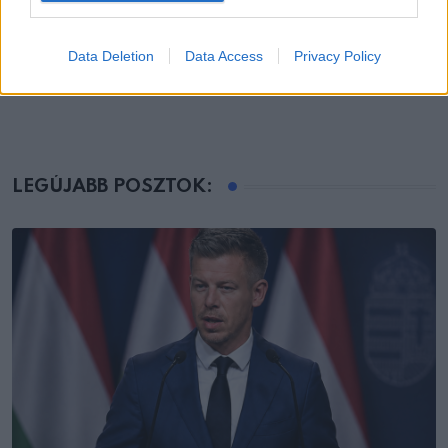
ÉLETMÓD
Egészséges határok a kapcsolatokban 70 év
Data Deletion
Data Access
Privacy Policy
felett
LEGÚJABB POSZTOK: