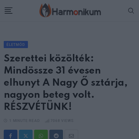
Skip
to
content
ÉLETMÓD
Szerettei közölték:
Mindössze 31 évesen
elhunyt A Nagy Ő sztárja,
nagyon beteg volt.
RÉSZVÉTÜNK!
1 MINUTE READ
7068
VIEWS