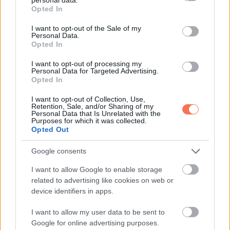
grant or deny consent to Google and its third-party tags to
Email
Opted In
use your data for below specified purposes in below Google
consent section.
I want to opt-out of the Sale of my
Personal Data.
Opted In
ELŐZŐ POSZT
I want to opt-out of processing my
FRISS: Kihirdették a 2025-ös autópálya-
Personal Data for Targeted Advertising.
matrica díjakat. Ennyivel kell többet fizetni
Opted In
majd a pályán
I want to opt-out of Collection, Use,
Retention, Sale, and/or Sharing of my
Personal Data that Is Unrelated with the
Purposes for which it was collected.
Opted Out
Google consents
KÖVETKEZŐ POSZT
I want to allow Google to enable storage
VICC: Hullafáradt üzletember két nagy
related to advertising like cookies on web or
bőrönddel beesik egy hotelbe
device identifiers in apps.
I want to allow my user data to be sent to
Google for online advertising purposes.