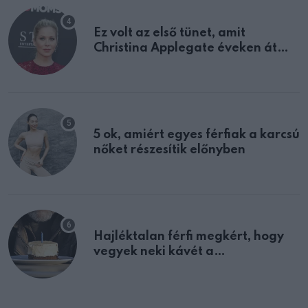
Ez volt az első tünet, amit
Christina Applegate éveken át
félreértett, pedig a szklerózis
multiplex egyértelmű jele volt
5 ok, amiért egyes férfiak a karcsú
nőket részesítik előnyben
Hajléktalan férfi megkért, hogy
vegyek neki kávét a
születésnapján – órákkal később
mellettem ült az első osztályon