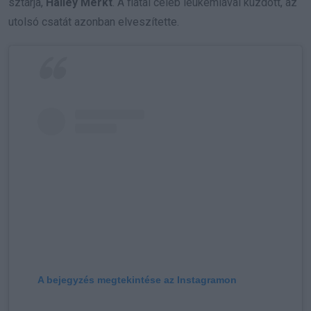
sztárja,
Hailey Merkt
. A fiatal celeb leukémiával küzdött, az
utolsó csatát azonban elveszítette.
A bejegyzés megtekintése az Instagramon