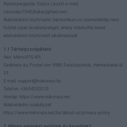
Rendszergazda: Szűcs László e-mail:
szucslaci1942(kukac)gmail.com
Adatvédelmi tisztviselő: harmonikum.co üzemeltetője nem
folytat olyan tevékenységet, amely indokolttá tenné
adatvédelmi tisztviselő alkalmazását.
1.1 Tárhelyszolgáltató
Név: MikroVPS Kft.
Székhely és Postai cím: 9985 Felsőszölnök, Hármashatár út
33.
E-mail:
support@mikrovps.hu
Telefon: +3694200210
Honlap: https://www.mikrovps.net
Adatvédelmi szabályzat:
https://www.mikrovps.net/hu/about-us/privacy-policy
2. Milyen adatokat gyűjtünk és kezelünk?