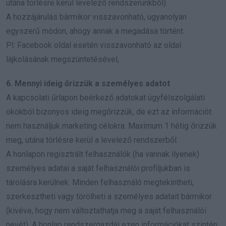
utána törlésre kerül levelező rendszerünkből)
A hozzájárulás bármikor visszavonható, ugyanolyan
egyszerű módon, ahogy annak a megadása történt.
Pl: Facebook oldal esetén visszavonható az oldal
lájkolásának megszüntetésével,
6. Mennyi ideig őrizzük a személyes adatot
A kapcsolati űrlapon beérkező adatokat ügyfélszolgálati
okokból bizonyos ideig megőrizzük, de ezt az információt
nem használjuk marketing célokra. Maximum 1 hétig őrizzük
meg, utána törlésre kerül a levelező rendszerből.
A honlapon regisztrált felhasználók (ha vannak ilyenek)
személyes adatai a saját felhasználói profiljukban is
tárolásra kerülnek. Minden felhasználó megtekintheti,
szerkesztheti vagy törölheti a személyes adatait bármikor
(kivéve, hogy nem változtathatja meg a saját felhasználói
nevét). A honlap rendszergazdái ezen információkat szintén