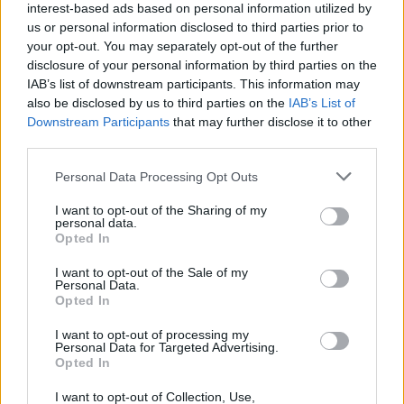
a felhasználóiról. A harmonikum.co weboldalra látogatók
interest-based ads based on personal information utilized by
engedélyezik a harmonikum.co részére a Google Analytics
us or personal information disclosed to third parties prior to
your opt-out. You may separately opt-out of the further
és Google AdSense programok használatát, egyben
disclosure of your personal information by third parties on the
hozzájárulnak felhasználói viselkedésük figyeléséhez,
IAB’s list of downstream participants. This information may
követéséhez és a programok által nyújtott minden
also be disclosed by us to third parties on the
IAB’s List of
Downstream Participants
that may further disclose it to other
szolgáltatás igénybe vételéhez a harmonikum.co részére.
third parties.
Mindezek mellett a felhasználónak lehetősége van bármikor
Please note that this website/app uses one or more Google
Personal Data Processing Opt Outs
a cookie-k adatrögzítését és adattárolást a jövőre
services and may gather and store information including but
vonatkozóan letiltani a lentiek szerint.
not limited to your visit or usage behaviour. You may click to
I want to opt-out of the Sharing of my
personal data.
A Google tájékoztatása szerint a Google Analytics főleg
grant or deny consent to Google and its third-party tags to
Opted In
use your data for below specified purposes in below Google
első féltől származó cookie-k segítségével jelenti a
consent section.
I want to opt-out of the Sale of my
webhelyén létrejött látogatói interakciókat. Ezek a cookie-k
Personal Data.
Opted In
csak személyazonosításra alkalmatlan információkat
rögzítenek. A böngészők nem osztják meg a saját cookie-
I want to opt-out of processing my
Personal Data for Targeted Advertising.
kat a domainek között.
Opted In
A program használatával a harmonikum.co információt
I want to opt-out of Collection, Use,