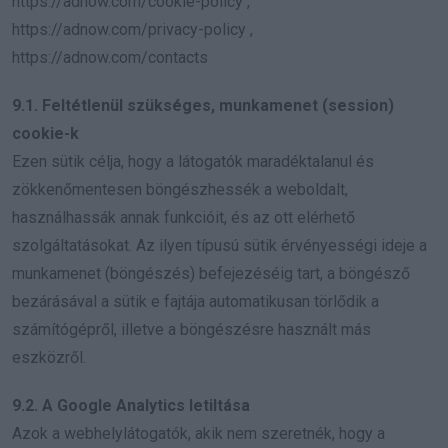
https://adnow.com/cookie-policy ,
https://adnow.com/privacy-policy ,
https://adnow.com/contacts
9.1. Feltétlenül szükséges, munkamenet (session)
cookie-k
Ezen sütik célja, hogy a látogatók maradéktalanul és
zökkenőmentesen böngészhessék a weboldalt,
használhassák annak funkcióit, és az ott elérhető
szolgáltatásokat. Az ilyen típusú sütik érvényességi ideje a
munkamenet (böngészés) befejezéséig tart, a böngésző
bezárásával a sütik e fajtája automatikusan törlődik a
számítógépről, illetve a böngészésre használt más
eszközről.
9.2. A Google Analytics letiltása
Azok a webhelylátogatók, akik nem szeretnék, hogy a