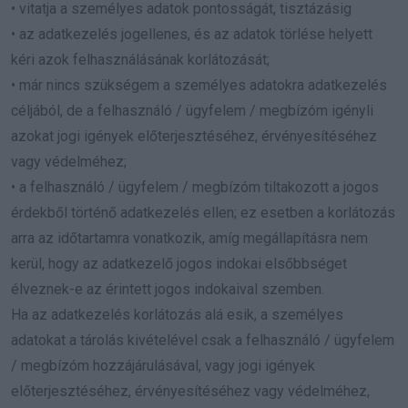
• vitatja a személyes adatok pontosságát, tisztázásig
• az adatkezelés jogellenes, és az adatok törlése helyett
kéri azok felhasználásának korlátozását;
• már nincs szükségem a személyes adatokra adatkezelés
céljából, de a felhasználó / ügyfelem / megbízóm igényli
azokat jogi igények előterjesztéséhez, érvényesítéséhez
vagy védelméhez;
• a felhasználó / ügyfelem / megbízóm tiltakozott a jogos
érdekből történő adatkezelés ellen; ez esetben a korlátozás
arra az időtartamra vonatkozik, amíg megállapításra nem
kerül, hogy az adatkezelő jogos indokai elsőbbséget
élveznek-e az érintett jogos indokaival szemben.
Ha az adatkezelés korlátozás alá esik, a személyes
adatokat a tárolás kivételével csak a felhasználó / ügyfelem
/ megbízóm hozzájárulásával, vagy jogi igények
előterjesztéséhez, érvényesítéséhez vagy védelméhez,