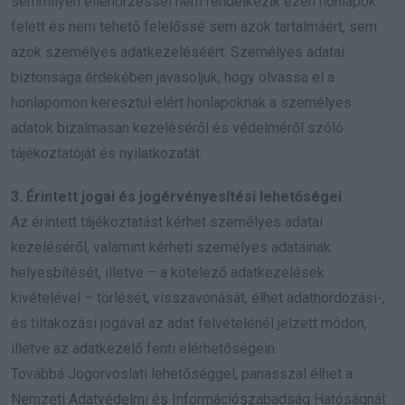
semmilyen ellenőrzéssel nem rendelkezik ezen honlapok
felett és nem tehető felelőssé sem azok tartalmáért, sem
azok személyes adatkezeléséért. Személyes adatai
biztonsága érdekében javasoljuk, hogy olvassa el a
honlapomon keresztül elért honlapoknak a személyes
adatok bizalmasan kezeléséről és védelméről szóló
tájékoztatóját és nyilatkozatát.
3. Érintett jogai és jogérvényesítési lehetőségei
Az érintett tájékoztatást kérhet személyes adatai
kezeléséről, valamint kérheti személyes adatainak
helyesbítését, illetve – a kötelező adatkezelések
kivételével – törlését, visszavonását, élhet adathordozási-,
és tiltakozási jogával az adat felvételénél jelzett módon,
illetve az adatkezelő fenti elérhetőségein.
Továbbá Jogorvoslati lehetőséggel, panasszal élhet a
Nemzeti Adatvédelmi és Információszabadság Hatóságnál: