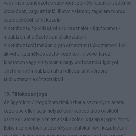
vagy más természetes vagy jogi személy jogainak védelme
érdekében, vagy az Unió, illetve valamely tagállam fontos
közérdekéből lehet kezelni.
A korlátozás feloldásáról a felhasználót / ügyfelemet /
megbízómat előzetesem tájékoztatom.
A korlátozásról minden olyan címzettet tájékoztatnom kell,
akivel a személyes adatot közöltem, kivéve, ha ez
lehetetlen vagy aránytalanul nagy erőfeszítést igényel.
Ügyfelemet/megbízómat/a felhasználót kérésre
tájékoztatom a címzettekről.
13. Tiltakozás joga
Az ügyfelem / megbízóm tiltakozhat a személyes adatai
kezelése ellen saját helyzetével kapcsolatos okokból
bármikor, amennyiben az adatkezelés jogalapja jogos érdek.
Ebben az esetben a személyes adatokat nem kezelhetem