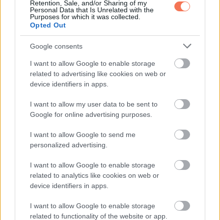
szerez főként arról, hogy hány látogató kereste fel
Retention, Sale, and/or Sharing of my
Personal Data that Is Unrelated with the
weboldalát, a látogatók mennyi időt töltöttek a weboldalon, a
Purposes for which it was collected.
Opted Out
program felismeri a látogató IP címét, ezért tudja követni,
hogy a látogató visszatérő vagy új látogató-e, követhető
Google consents
továbbá, hogy a látogató milyen utat tett meg a weboldalon.
I want to allow Google to enable storage
A Google adatvédelmi irányelve a következő url-en érhető el:
related to advertising like cookies on web or
https://policies.google.com/privacy?hl=hu ,
device identifiers in apps.
https://support.google.com/analytics/answer/6004245?
I want to allow my user data to be sent to
hl=hu
Google for online advertising purposes.
A Google Analytics keretein belül a Felhasználó böngészője
I want to allow Google to send me
által továbbított IP-címet nem vezeti össze a Google más
personalized advertising.
adataival. A cookie-k tárolását a Felhasználó a
I want to allow Google to enable storage
böngészőjének megfelelő beállításával megakadályozhatja,
related to analytics like cookies on web or
azonban felhívjuk figyelmét, hogy ebben az esetben
device identifiers in apps.
előfordulhat, hogy ennek a honlapnak nem minden funkciója
I want to allow Google to enable storage
lesz teljes körűen használható. Megakadályozhatja továbbá,
related to functionality of the website or app.