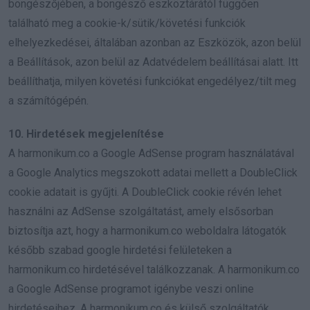
böngészőjében, a böngésző eszköztárától függően
található meg a cookie-k/sütik/követési funkciók
elhelyezkedései, általában azonban az Eszközök, azon belül
a Beállítások, azon belül az Adatvédelem beállításai alatt. Itt
beállíthatja, milyen követési funkciókat engedélyez/tilt meg
a számítógépén.
10. Hirdetések megjelenítése
A harmonikum.co a Google AdSense program használatával
a Google Analytics megszokott adatai mellett a DoubleClick
cookie adatait is gyűjti. A DoubleClick cookie révén lehet
használni az AdSense szolgáltatást, amely elsősorban
biztosítja azt, hogy a harmonikum.co weboldalra látogatók
később szabad google hirdetési felületeken a
harmonikum.co hirdetésével találkozzanak. A harmonikum.co
a Google AdSense programot igénybe veszi online
hirdetéseihez. A harmonikum.co és külső szolgáltatók,