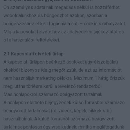
Ön személyes adatainak megadása nélkül is hozzáférhet
weboldalunkhoz és böngészhet azokon, azonban a
böngészéshez el kell fogadnia a süti – cookie szabályzatot.
Míg a kapcsolat felvételhez az adatvédelmi tájékoztatót és
a felhasználási feltételeket.
2.1 Kapcsolatfelvételi űrlap
A kapcsolati űrlapon beérkező adatokat ügyfélszolgálati
okokból bizonyos ideig megőrizzük, de ezt az információt
nem használjuk marketing célokra. Maximum 1 hétig őrizzük
meg, utána törlésre kerül a levelező rendszerből.
Más honlapokról származó beágyazott tartalmak
A honlapon elérhető bejegyzések külső forrásból származó
beágyazott tartalmakat (pl. videók, képek, cikkek stb.)
használhatnak. A külső forrásból származó beágyazott
tartalmak pontosan úgy viselkednek, mintha meglátogattunk