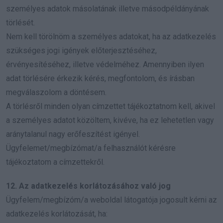
személyes adatok másolatának illetve másodpéldányának
törlését.
Nem kell törölnöm a személyes adatokat, ha az adatkezelés
szükséges jogi igények előterjesztéséhez,
érvényesítéséhez, illetve védelméhez. Amennyiben ilyen
adat törlésére érkezik kérés, megfontolom, és írásban
megválaszolom a döntésem.
A törlésről minden olyan címzettet tájékoztatnom kell, akivel
a személyes adatot közöltem, kivéve, ha ez lehetetlen vagy
aránytalanul nagy erőfeszítést igényel.
Ügyfelemet/megbízómat/a felhasználót kérésre
tájékoztatom a címzettekről.
12. Az adatkezelés korlátozásához való jog
Ügyfelem/megbízóm/a weboldal látogatója jogosult kérni az
adatkezelés korlátozását, ha: