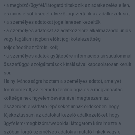
• a megbízó/ügyfél/látogató tiltakozik az adatkezelés ellen,
és nincs elsőbbséget élvező jogszerű ok az adatkezelésre;
• a személyes adatokat jogellenesen kezeltük;
• a személyes adatokat az adatkezelőre alkalmazandó uniós
vagy tagállami jogban előírt jogi kötelezettség
teljesítéséhez törölni kell;
• a személyes adatok gyűjtésére információs társadalommal
összefüggő szolgáltatások kínálásával kapcsolatosan került
sor.
Ha nyilvánosságra hoztam a személyes adatot, amelyet
törölnöm kell, az elérhető technológia és a megvalósítás
költségeinek figyelembevételével megteszem az
ésszerűen elvárható lépéseket annak érdekében, hogy
tájékoztassam az adatokat kezelő adatkezelőket, hogy
ügyfelem/megbízóm/weboldal látogatóm kérelmezte a
szóban forgó személyes adatokra mutató linkek vagy e