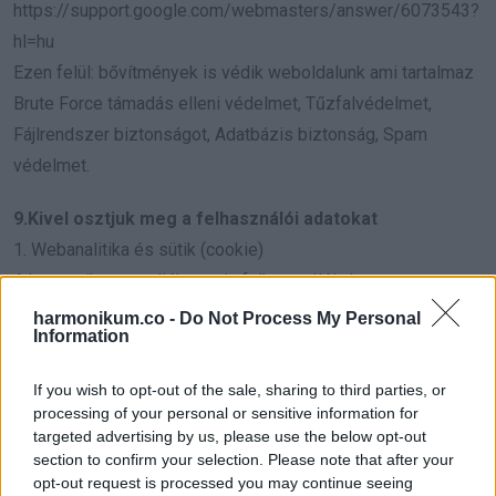
https://support.google.com/webmasters/answer/6073543?
hl=hu
Ezen felül: bővítmények is védik weboldalunk ami tartalmaz
Brute Force támadás elleni védelmet, Tűzfalvédelmet,
Fájlrendszer biztonságot, Adatbázis biztonság, Spam
védelmet.
9.Kivel osztjuk meg a felhasználói adatokat
1. Webanalitika és sütik (cookie)
A harmonikum.co tájékoztatja felhasználóit, hogy a
harmonikum.co weboldal látogatottságának méréséhez és
harmonikum.co -
Do Not Process My Personal
Information
látogatóinak viselkedésének figyeléséhez, statisztikák
készítéséhez és hirdetései eredményességéhez Google
If you wish to opt-out of the sale, sharing to third parties, or
Analytics és a Google AdSense programokat használja.
processing of your personal or sensitive information for
Az említett programok a felhasználó számítógépén ún.
targeted advertising by us, please use the below opt-out
section to confirm your selection. Please note that after your
cookie-kat (sütiket) helyeznek el, melyek adatokat gyűjtenek
opt-out request is processed you may continue seeing