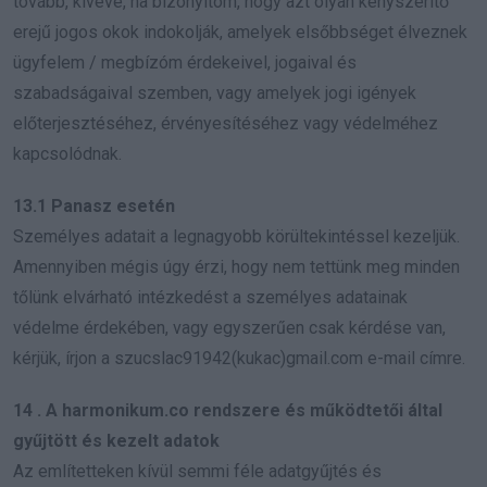
tovább, kivéve, ha bizonyítom, hogy azt olyan kényszerítő
erejű jogos okok indokolják, amelyek elsőbbséget élveznek
ügyfelem / megbízóm érdekeivel, jogaival és
szabadságaival szemben, vagy amelyek jogi igények
előterjesztéséhez, érvényesítéséhez vagy védelméhez
kapcsolódnak.
13.1 Panasz esetén
Személyes adatait a legnagyobb körültekintéssel kezeljük.
Amennyiben mégis úgy érzi, hogy nem tettünk meg minden
tőlünk elvárható intézkedést a személyes adatainak
védelme érdekében, vagy egyszerűen csak kérdése van,
kérjük, írjon a szucslac91942(kukac)gmail.com e-mail címre.
14 . A harmonikum.co rendszere és működtetői által
gyűjtött és kezelt adatok
Az említetteken kívül semmi féle adatgyűjtés és