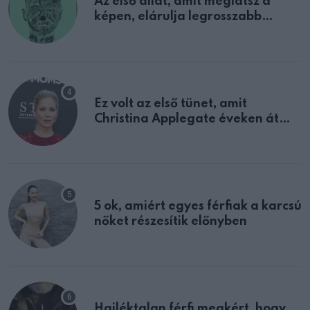
Az első állat, amit meglátsz a
képen, elárulja legrosszabb
tulajdonságodat
Ez volt az első tünet, amit
Christina Applegate éveken át
félreértett, pedig a szklerózis
multiplex egyértelmű jele volt
5 ok, amiért egyes férfiak a karcsú
nőket részesítik előnyben
Hajléktalan férfi megkért, hogy