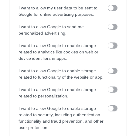
I want to allow my user data to be sent to
Google for online advertising purposes.
I want to allow Google to send me
personalized advertising.
I want to allow Google to enable storage
related to analytics like cookies on web or
device identifiers in apps.
I want to allow Google to enable storage
related to functionality of the website or app.
ÉRDEKESSÉG
27%-ről 5 % csökken az ÁFA !
I want to allow Google to enable storage
related to personalization.
Áfacsökkentés kezdődik
Magyarországon: ezek lesznek az első
I want to allow Google to enable storage
termékek a boltokban amelyeknek
related to security, including authentication
csökken az ára
functionality and fraud prevention, and other
user protection.
2 MINUTES READ