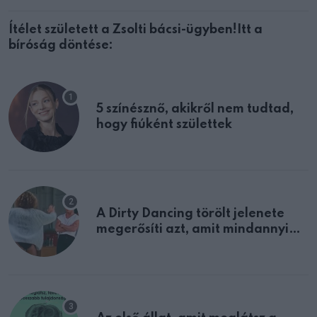
Ítélet született a Zsolti bácsi-ügyben!Itt a
bíróság döntése:
5 színésznő, akikről nem tudtad,
hogy fiúként születtek
A Dirty Dancing törölt jelenete
megerősíti azt, amit mindannyian
sejtettünk