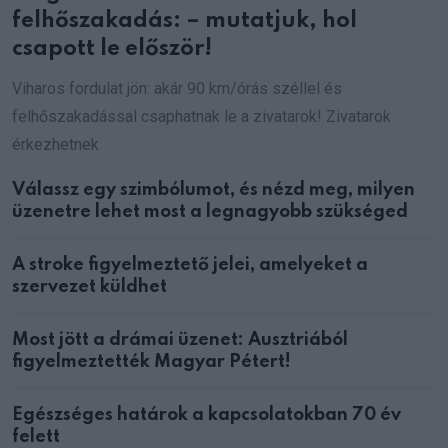
felhőszakadás: – mutatjuk, hol
csapott le először!
Viharos fordulat jön: akár 90 km/órás széllel és
felhőszakadással csaphatnak le a zivatarok! Zivatarok
érkezhetnek
Válassz egy szimbólumot, és nézd meg, milyen
üzenetre lehet most a legnagyobb szükséged
A stroke figyelmeztető jelei, amelyeket a
szervezet küldhet
Most jött a drámai üzenet: Ausztriából
figyelmeztették Magyar Pétert!
Egészséges határok a kapcsolatokban 70 év
felett