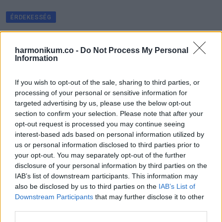
ÉRDEKESSÉG
Most robbant a hír kiderülhetett a
dátum: ekkor kaphatják kézhez a
harmonikum.co -
Do Not Process My Personal
Information
nyugdíjasok a 200 ezres SZÉP-kártyát
amelyet a Tisza-kormány bejelentett! –
If you wish to opt-out of the sale, sharing to third parties, or
ITT a dátum is:
processing of your personal or sensitive information for
targeted advertising by us, please use the below opt-out
2 MINUTES READ
section to confirm your selection. Please note that after your
opt-out request is processed you may continue seeing
interest-based ads based on personal information utilized by
us or personal information disclosed to third parties prior to
your opt-out. You may separately opt-out of the further
disclosure of your personal information by third parties on the
IAB’s list of downstream participants. This information may
also be disclosed by us to third parties on the
IAB’s List of
Downstream Participants
that may further disclose it to other
third parties.