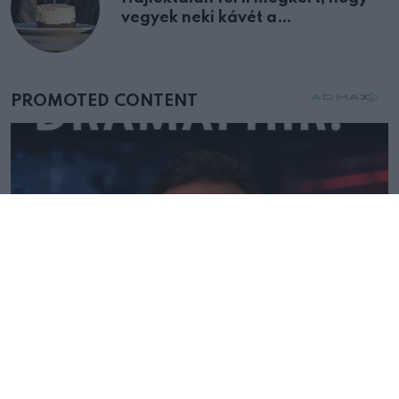
vegyek neki kávét a
születésnapján – órákkal később
mellettem ült az első osztályon