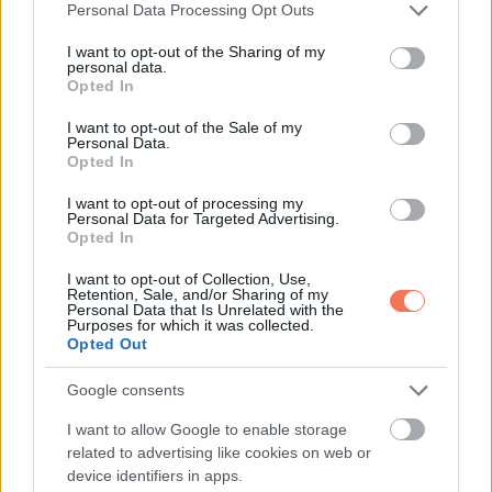
Please note that this website/app uses one or more Google
Personal Data Processing Opt Outs
services and may gather and store information including but
not limited to your visit or usage behaviour. You may click to
I want to opt-out of the Sharing of my
personal data.
grant or deny consent to Google and its third-party tags to
Opted In
use your data for below specified purposes in below Google
consent section.
I want to opt-out of the Sale of my
Personal Data.
Opted In
I want to opt-out of processing my
ÉRDEKESSÉG
Personal Data for Targeted Advertising.
Opted In
Melyik pár a legboldogabb? A
választásod sokat elárul rólad
I want to opt-out of Collection, Use,
Retention, Sale, and/or Sharing of my
Personal Data that Is Unrelated with the
4 MINUTES READ
Purposes for which it was collected.
Opted Out
Google consents
I want to allow Google to enable storage
related to advertising like cookies on web or
device identifiers in apps.