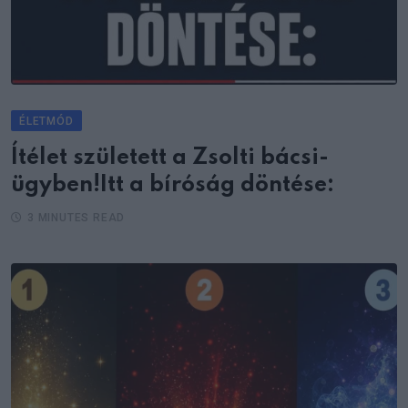
ÉLETMÓD
Ítélet született a Zsolti bácsi-
ügyben!Itt a bíróság döntése:
3 MINUTES READ