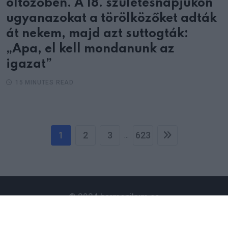
öltözőben. A 18. születésnapjukon
ugyanazokat a törölközőket adták
át nekem, majd azt suttogták:
„Apa, el kell mondanunk az
igazat”
15 MINUTES READ
1
2
3
623
...
© 2024 harmonikum.co