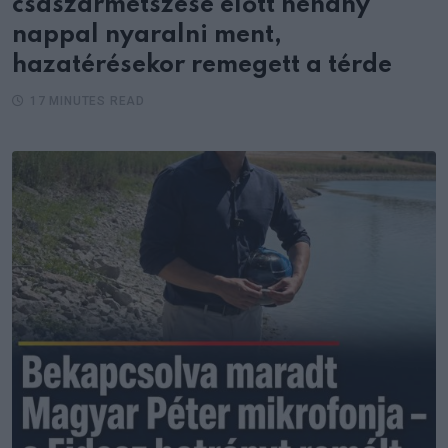
császármetszése előtt néhány
nappal nyaralni ment,
hazatérésekor remegett a térde
17 MINUTES READ