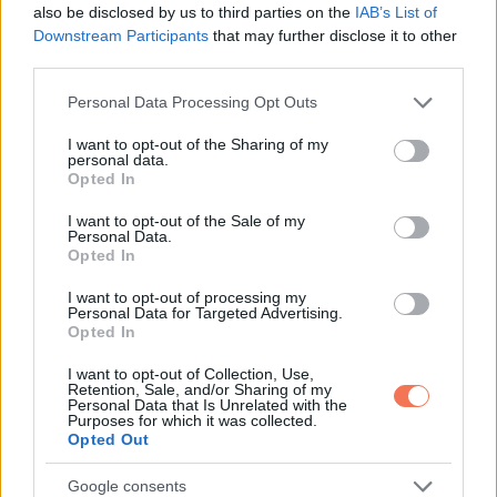
also be disclosed by us to third parties on the
IAB’s List of
Downstream Participants
that may further disclose it to other
third parties.
Please note that this website/app uses one or more Google
Personal Data Processing Opt Outs
ÉLETMÓD
services and may gather and store information including but
not limited to your visit or usage behaviour. You may click to
I want to opt-out of the Sharing of my
Robbanhat az egészségügy egyik
personal data.
grant or deny consent to Google and its third-party tags to
Opted In
legsúlyosabb ügye: Hegedűs Zsolt
use your data for below specified purposes in below Google
consent section.
I want to opt-out of the Sale of my
feljelentése hatalmas lavinát
Personal Data.
Opted In
indíthat el!
I want to opt-out of processing my
6 MINUTES READ
Personal Data for Targeted Advertising.
Opted In
I want to opt-out of Collection, Use,
Retention, Sale, and/or Sharing of my
Personal Data that Is Unrelated with the
Purposes for which it was collected.
Opted Out
Google consents