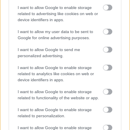
I want to allow Google to enable storage
related to advertising like cookies on web or
device identifiers in apps.
I want to allow my user data to be sent to
Google for online advertising purposes.
I want to allow Google to send me
personalized advertising.
I want to allow Google to enable storage
ÉLETMÓD
related to analytics like cookies on web or
device identifiers in apps.
Csonka András arcáról lefagyott a
mosoly, amikor meghallotta, mit
I want to allow Google to enable storage
related to functionality of the website or app.
mondott róla Liptai Claudia és
Ábel Anita
I want to allow Google to enable storage
related to personalization.
3 MINUTES READ
I want to allow Google to enable storage