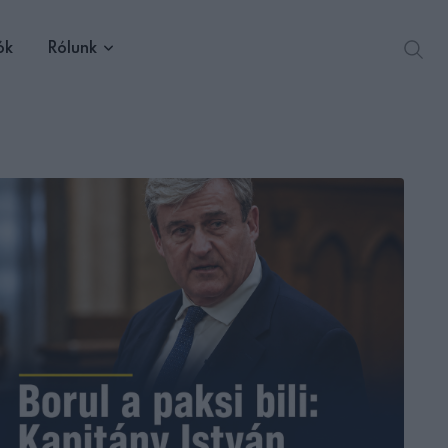
ók
Rólunk