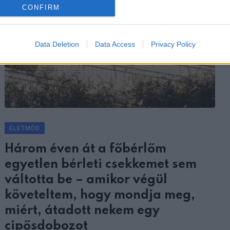
CONFIRM
Data Deletion
Data Access
Privacy Policy
ÉLETMÓD
Három éven át a főbérlőm
egyetlen bérleti csekkemet sem
váltotta be – amikor végül
követeltem, hogy mondja meg,
miért, átadott nekem egy
cipősdobozot