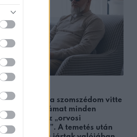
ÉLETMÓD
Nyolc éven át a szomszédom vitte
a vak édesapámat minden
csütörtökön az „orvosi
vizsgálatokra”. A temetés után
elárulta, hová jártak valójában