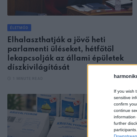
ÉLETMÓD
Elhalaszthatják a jövő heti
parlamenti üléseket, hétfőtől
lekapcsolják az állami épületek
díszkivilágítását
harmonik
1 MINUTE READ
If you wish 
sensitive in
confirm you
continue se
information 
further disc
participants
Downstream 