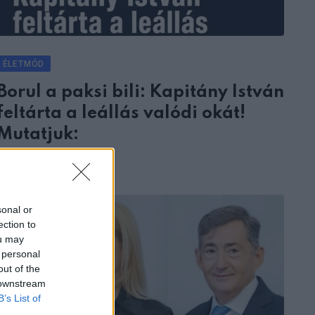
ÉLETMÓD
Borul a paksi bili: Kapitány István
feltárta a leállás valódi okát!
Mutatjuk:
8 MINUTES READ
sonal or
ection to
ou may
 personal
out of the
 downstream
B’s List of