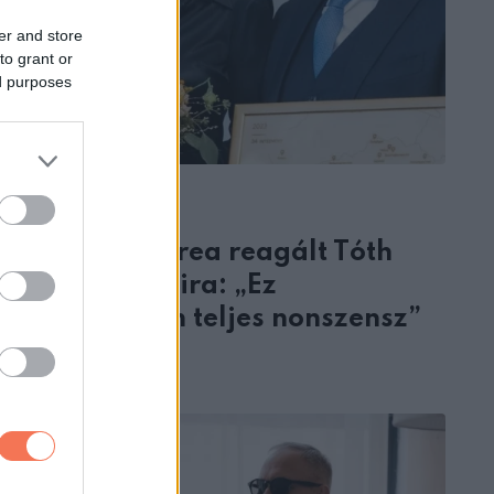
er and store
to grant or
ed purposes
ÉLETMÓD
Várkonyi Andrea reagált Tóth
Ildikó állításaira: „Ez
nyilvánvalóan teljes nonszensz”
1 MINUTE READ