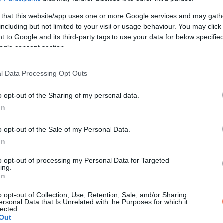
 that this website/app uses one or more Google services and may gath
including but not limited to your visit or usage behaviour. You may click 
 to Google and its third-party tags to use your data for below specifi
ogle consent section.
l Data Processing Opt Outs
ÉLETMÓD
o opt-out of the Sharing of my personal data.
In
Elhunyt Gálvölgyi János felesége,
Gálvölgyi Judit
o opt-out of the Sale of my Personal Data.
In
5 MINUTES READ
to opt-out of processing my Personal Data for Targeted
ing.
In
o opt-out of Collection, Use, Retention, Sale, and/or Sharing
ersonal Data that Is Unrelated with the Purposes for which it
lected.
Out