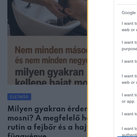
Google 
I want t
web or d
I want t
purpose
I want 
I want t
web or d
I want t
ÉLETMÓD
or app.
Milyen gyakran érdemes hajat
I want t
mosni? A megfelelő hajmosási
rutin a fejbőr és a hajtípus
I want t
authenti
függvénye