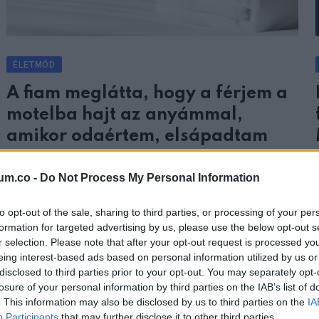
ÉLETMÓD
A fiam meglátta, hogy a férjem a
motelba hajt az anyámmal,
amikor odaértem, elsápadtam
14 MINUTES READ
um.co -
Do Not Process My Personal Information
to opt-out of the sale, sharing to third parties, or processing of your per
formation for targeted advertising by us, please use the below opt-out s
r selection. Please note that after your opt-out request is processed y
eing interest-based ads based on personal information utilized by us or
disclosed to third parties prior to your opt-out. You may separately opt-
losure of your personal information by third parties on the IAB’s list of
. This information may also be disclosed by us to third parties on the
IA
Participants
that may further disclose it to other third parties.