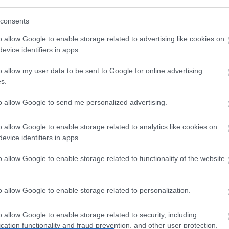
consents
o allow Google to enable storage related to advertising like cookies on
evice identifiers in apps.
o allow my user data to be sent to Google for online advertising
ÉLETMÓD
s.
Tressa Middleton története,
to allow Google to send me personalized advertising.
Nagy-Britannia egykori
o allow Google to enable storage related to analytics like cookies on
legfiatalabb édesanyjáé
evice identifiers in apps.
7 MINUTES READ
o allow Google to enable storage related to functionality of the website
o allow Google to enable storage related to personalization.
o allow Google to enable storage related to security, including
cation functionality and fraud prevention, and other user protection.