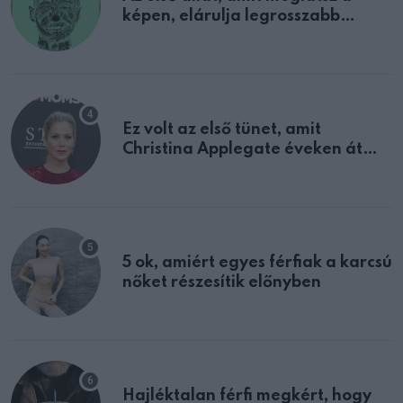
képen, elárulja legrosszabb
tulajdonságodat
Ez volt az első tünet, amit
Christina Applegate éveken át
félreértett, pedig a szklerózis
multiplex egyértelmű jele volt
5 ok, amiért egyes férfiak a karcsú
nőket részesítik előnyben
Hajléktalan férfi megkért, hogy