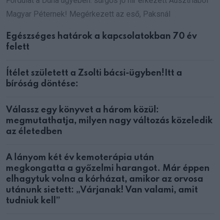
Fordulat a Duna ügyében: sürgős jó hír érkezett Ausztriából
Magyar Péternek! Megérkezett az eső, Paksnál
Egészséges határok a kapcsolatokban 70 év
felett
Ítélet született a Zsolti bácsi-ügyben!Itt a
bíróság döntése:
Válassz egy könyvet a három közül:
megmutathatja, milyen nagy változás közeledik
az életedben
A lányom két év kemoterápia után
megkongatta a győzelmi harangot. Már éppen
elhagytuk volna a kórházat, amikor az orvosa
utánunk sietett: „Várjanak! Van valami, amit
tudniuk kell”