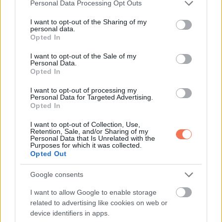
Please note that this website/app uses one or more Google
Personal Data Processing Opt Outs
services and may gather and store information including but
not limited to your visit or usage behaviour. You may click to
I want to opt-out of the Sharing of my
personal data.
grant or deny consent to Google and its third-party tags to
Opted In
use your data for below specified purposes in below Google
consent section.
I want to opt-out of the Sale of my
EZOTÉRIA
Personal Data.
Opted In
Komoly változást hoz a mai nap! Kos –
I want to opt-out of processing my
Bika – Ikrek-Rák-Oroszlán-Szűz-
Personal Data for Targeted Advertising.
Mérleg-Skorpió-Nyilas-Bak – Vízöntő –
Opted In
Halak figyelem!Hatalmas változást hoz
I want to opt-out of Collection, Use,
a mai nap!Mai horoszkóp (VASÁRNAP)
Retention, Sale, and/or Sharing of my
Personal Data that Is Unrelated with the
Purposes for which it was collected.
10 MINUTES READ
Opted Out
Google consents
I want to allow Google to enable storage
related to advertising like cookies on web or
device identifiers in apps.