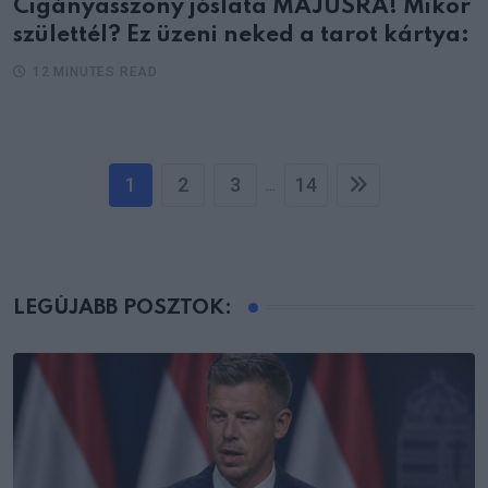
Cigányasszony jóslata MÁJUSRA! Mikor
születtél? Ez üzeni neked a tarot kártya:
12 MINUTES READ
1
2
3
14
...
LEGÚJABB POSZTOK: