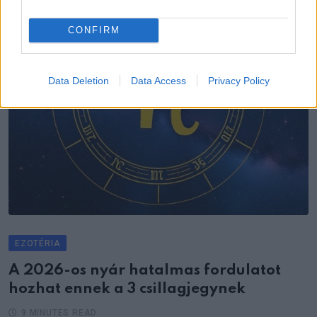
CONFIRM
Data Deletion
Data Access
Privacy Policy
EZOTÉRIA
A 2026-os nyár hatalmas fordulatot
hozhat ennek a 3 csillagjegynek
9 MINUTES READ