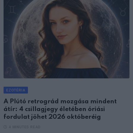
EZOTÉRIA
A Plútó retrográd mozgása mindent
átír: 4 csillagjegy életében óriási
fordulat jöhet 2026 októberéig
4 MINUTES READ