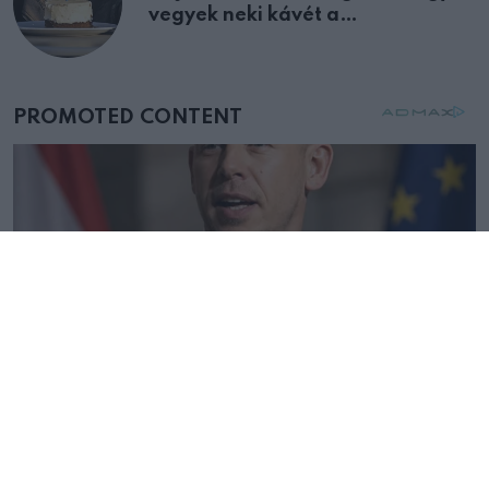
vegyek neki kávét a
születésnapján – órákkal később
mellettem ült az első osztályon