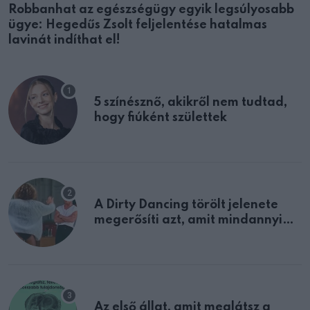
Robbanhat az egészségügy egyik legsúlyosabb
ügye: Hegedűs Zsolt feljelentése hatalmas
lavinát indíthat el!
5 színésznő, akikről nem tudtad,
hogy fiúként születtek
A Dirty Dancing törölt jelenete
megerősíti azt, amit mindannyian
sejtettünk
Az első állat, amit meglátsz a