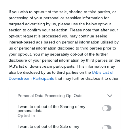
Ezek a csillagjegyek részesülhetnek a
If you wish to opt-out of the sale, sharing to third parties, or
hatalmas szerencsében:
processing of your personal or sensitive information for
targeted advertising by us, please use the below opt-out
10 MINUTES READ
section to confirm your selection. Please note that after your
opt-out request is processed you may continue seeing
interest-based ads based on personal information utilized by
us or personal information disclosed to third parties prior to
your opt-out. You may separately opt-out of the further
disclosure of your personal information by third parties on the
IAB’s list of downstream participants. This information may
also be disclosed by us to third parties on the
IAB’s List of
Downstream Participants
that may further disclose it to other
third parties.
Please note that this website/app uses one or more Google
Personal Data Processing Opt Outs
services and may gather and store information including but
not limited to your visit or usage behaviour. You may click to
I want to opt-out of the Sharing of my
personal data.
grant or deny consent to Google and its third-party tags to
Opted In
use your data for below specified purposes in below Google
consent section.
I want to opt-out of the Sale of my