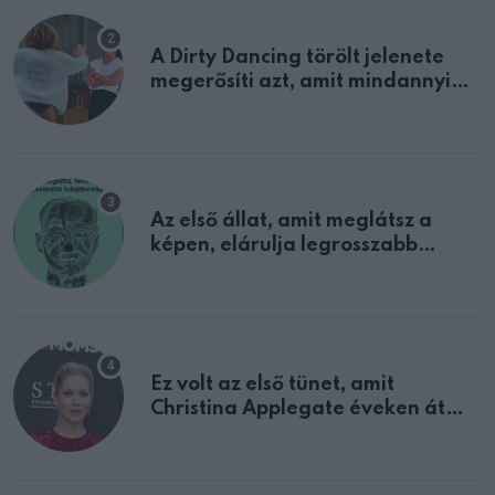
A Dirty Dancing törölt jelenete
megerősíti azt, amit mindannyian
sejtettünk
Az első állat, amit meglátsz a
képen, elárulja legrosszabb
tulajdonságodat
Ez volt az első tünet, amit
Christina Applegate éveken át
félreértett, pedig a szklerózis
multiplex egyértelmű jele volt