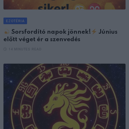
EZOTÉRIA
Sorsfordító napok jönnek!
Június
előtt véget ér a szenvedés
14 MINUTES READ