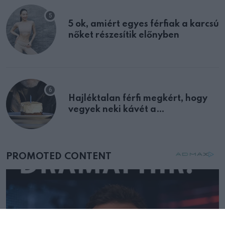
5 ok, amiért egyes férfiak a karcsú
nőket részesítik előnyben
Hajléktalan férfi megkért, hogy
vegyek neki kávét a
születésnapján – órákkal később
mellettem ült az első osztályon