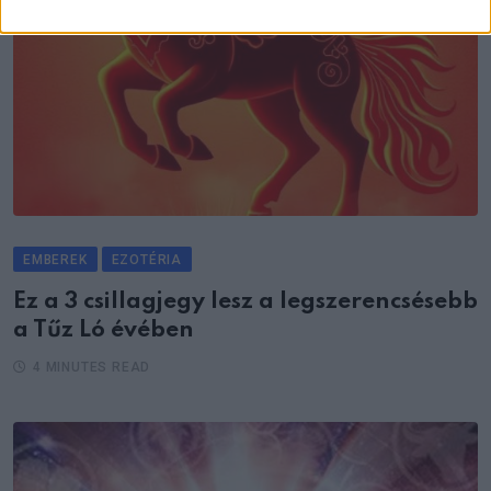
EMBEREK
EZOTÉRIA
Ez a 3 csillagjegy lesz a legszerencsésebb
a Tűz Ló évében
4 MINUTES READ