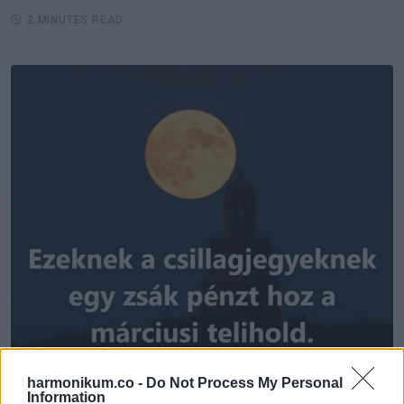
2 MINUTES READ
harmonikum.co -
Do Not Process My Personal
Information
ÉLETMÓD
EZOTÉRIA