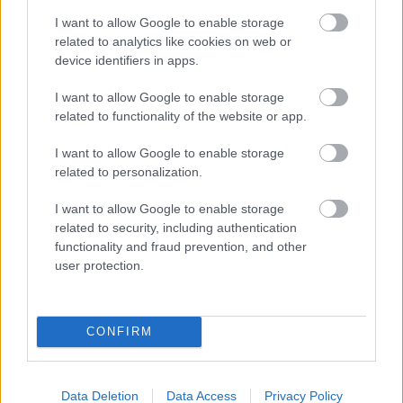
I want to allow Google to enable storage
related to analytics like cookies on web or
device identifiers in apps.
I want to allow Google to enable storage
related to functionality of the website or app.
ÉLETMÓD
EZOTÉRIA
I want to allow Google to enable storage
3 csillagjegy-pár, akiket egymásnak
related to personalization.
szánt a sors – a szerelmük a
csillagokban íródott!
I want to allow Google to enable storage
related to security, including authentication
2 MINUTES READ
functionality and fraud prevention, and other
user protection.
CONFIRM
Data Deletion
Data Access
Privacy Policy