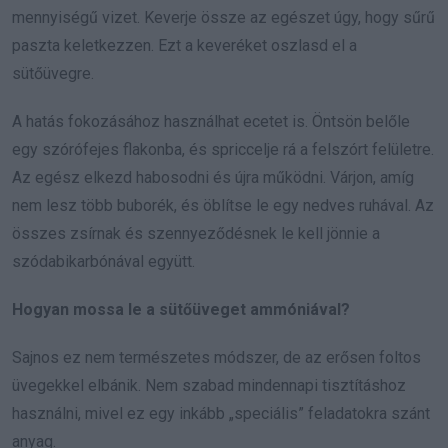
mennyiségű vizet. Keverje össze az egészet úgy, hogy sűrű
paszta keletkezzen. Ezt a keveréket oszlasd el a
sütőüvegre.
A hatás fokozásához használhat ecetet is. Öntsön belőle
egy szórófejes flakonba, és spriccelje rá a felszórt felületre.
Az egész elkezd habosodni és újra működni. Várjon, amíg
nem lesz több buborék, és öblítse le egy nedves ruhával. Az
összes zsírnak és szennyeződésnek le kell jönnie a
szódabikarbónával együtt.
Hogyan mossa le a sütőüveget ammóniával?
Sajnos ez nem természetes módszer, de az erősen foltos
üvegekkel elbánik. Nem szabad mindennapi tisztításhoz
használni, mivel ez egy inkább „speciális” feladatokra szánt
anyag.