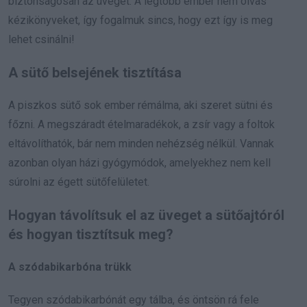
biztonságosan az üveget. A legtöbb ember nem olvas
kézikönyveket, így fogalmuk sincs, hogy ezt így is meg
lehet csinálni!
A sütő belsejének tisztítása
A piszkos sütő sok ember rémálma, aki szeret sütni és
főzni. A megszáradt ételmaradékok, a zsír vagy a foltok
eltávolíthatók, bár nem minden nehézség nélkül. Vannak
azonban olyan házi gyógymódok, amelyekhez nem kell
súrolni az égett sütőfelületet.
Hogyan távolítsuk el az üveget a sütőajtóról
és hogyan tisztítsuk meg?
A szódabikarbóna trükk
Tegyen szódabikarbónát egy tálba, és öntsön rá fele