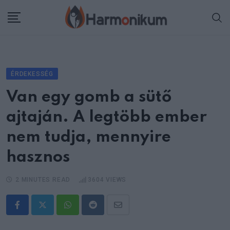
Skip
to
content
ÉRDEKESSÉG
Van egy gomb a sütő
ajtaján. A legtöbb ember
nem tudja, mennyire
hasznos
2 MINUTES READ
3604
VIEWS
Whatsapp
Reddit
Share
via