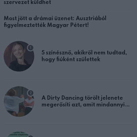
szervezet küldhet
Most jött a drámai üzenet: Ausztriából
figyelmeztették Magyar Pétert!
5 színésznő, akikről nem tudtad,
hogy fiúként születtek
A Dirty Dancing törölt jelenete
megerősíti azt, amit mindannyian
sejtettünk