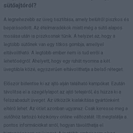
sütőajtóról?
A legnehezebb az üveg tisztítása, amely belülről piszkos és
bepárásodott. Az ételmaradékok miatt még a sütő alapos
mosása után is piszkosnak tűnik. A helyzet az, hogy a
legtöbb sütőnek van egy titkos gombja, amellyel
eltávolítható. A legtöbb ember nem is tud erről a
lehetőségről. Ahelyett, hogy egy ruhát nyomna a két
üvegtábla közé, egyszerűen eltávolíthatja a belső réteget.
Először billentse ki az ajtó alján található kampókat. Ezután
távolítsa el a szegélylapot az ajtó tetejéről, és húzza ki a
felszabadult üveget. Az ütközők kialakítása gyártónként
eltérő lehet. Az ötlet azonban ugyanaz. Csak keresse meg a
sütőhöz tartozó kézikönyv online változatát. Itt megtalálja a
pontos információkat arról, hogyan távolíthatja el