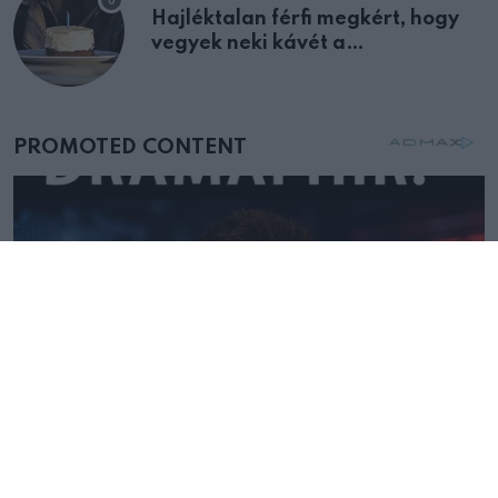
Hajléktalan férfi megkért, hogy
vegyek neki kávét a
születésnapján – órákkal később
mellettem ült az első osztályon