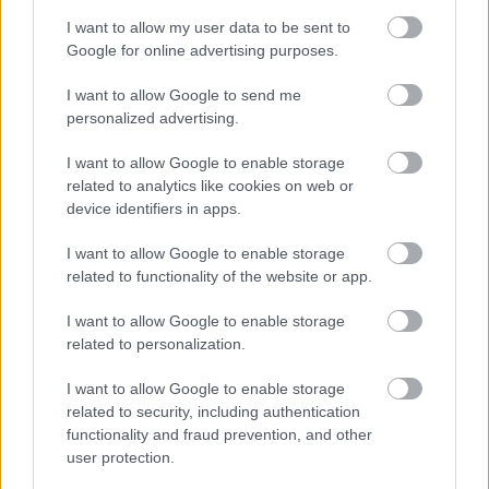
I want to allow my user data to be sent to
Google for online advertising purposes.
I want to allow Google to send me
personalized advertising.
KÖVETKEZŐ POSZT
I want to allow Google to enable storage
A pajzsmirigy problémák 10 rejtet tünetei,
related to analytics like cookies on web or
amit sokan nem vesznek figyelembe!
device identifiers in apps.
I want to allow Google to enable storage
related to functionality of the website or app.
További bejegyzések
I want to allow Google to enable storage
related to personalization.
I want to allow Google to enable storage
related to security, including authentication
functionality and fraud prevention, and other
user protection.