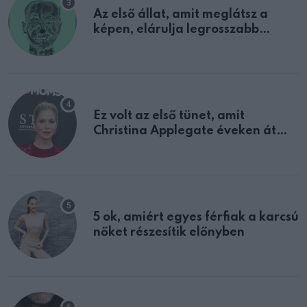
Az első állat, amit meglátsz a
képen, elárulja legrosszabb
tulajdonságodat
Ez volt az első tünet, amit
Christina Applegate éveken át
félreértett, pedig a szklerózis
multiplex egyértelmű jele volt
5 ok, amiért egyes férfiak a karcsú
nőket részesítik előnyben