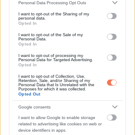
Please note that this website/app uses one or more Google
Personal Data Processing Opt Outs
services and may gather and store information including but
not limited to your visit or usage behaviour. You may click to
I want to opt-out of the Sharing of my
personal data.
grant or deny consent to Google and its third-party tags to
Opted In
use your data for below specified purposes in below Google
consent section.
I want to opt-out of the Sale of my
Personal Data.
Opted In
Oszd meg ezt a posztot:
I want to opt-out of processing my
Personal Data for Targeted Advertising.
Opted In
Whatsapp
Reddit
Share
I want to opt-out of Collection, Use,
via
Retention, Sale, and/or Sharing of my
Personal Data that Is Unrelated with the
Email
Purposes for which it was collected.
Opted Out
Google consents
ELŐZŐ POSZT
I want to allow Google to enable storage
related to advertising like cookies on web or
Monica Lewinsky őszintén beszél 30 évvel a
device identifiers in apps.
Clinton-ügy után