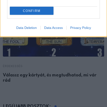
CONFIRM
Data Deletion
Data Access
Privacy Policy
ÉRDEKESSÉG
Válassz egy kártyát, és megtudhatod, mi vár
rád
LEGÚJABB POSZTOK: