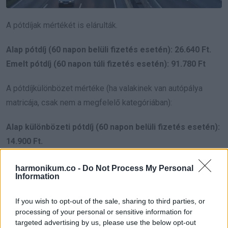
A pótdíjak mértékét is elárulták.
Alap pótdíj (60 napon belüli fizetés esetén): 26.640 Ft.
Emelt pótdíj (60 napon túli fizetés esetén): 91.780 Ft
A pótdíjkülönbözet mértéke (ha valakinek van autópálya
matricája, csak nem a megfelelő kategóriában):
Alap különbözeti pótdíj (60 napon belüli fizetés esetén):
14.900 Ft.
Emelt különbözeti pótdíj (60 napon túli fizetés esetén):
harmonikum.co -
Do Not Process My Personal
47.180 Ft
Information
Mit gondoltok? Írjátok meg a véleményeteket kommentben!
If you wish to opt-out of the sale, sharing to third parties, or
processing of your personal or sensitive information for
targeted advertising by us, please use the below opt-out