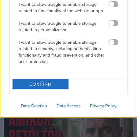
I want to allow Google to enable storage
related to functionality of the website or app.
I want to allow Google to enable storage
related to personalization.
I want to allow Google to enable storage
ÉLETMÓD
related to security, including authentication
functionality and fraud prevention, and other
Egészséges határok a kapcsolatokban 70 év
user protection.
felett
CONFIRM
LEGÚJABB POSZTOK:
Data Deletion
Data Access
Privacy Policy