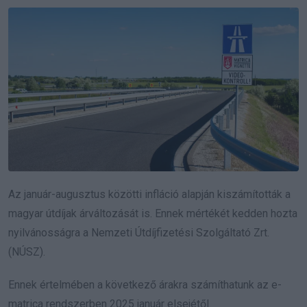
Az január-augusztus közötti infláció alapján kiszámították a
magyar útdíjak árváltozását is. Ennek mértékét kedden hozta
nyilvánosságra a Nemzeti Útdíjfizetési Szolgáltató Zrt.
(NÚSZ).
Ennek értelmében a következő árakra számíthatunk az e-
matrica rendszerben 2025 január elsejétől.