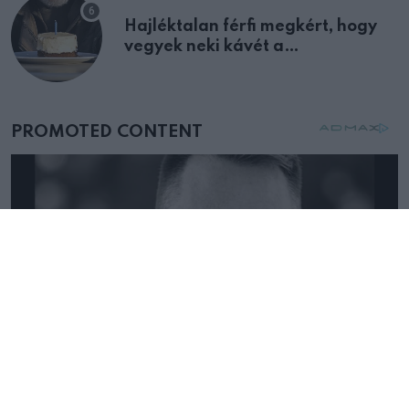
Hajléktalan férfi megkért, hogy
vegyek neki kávét a
születésnapján – órákkal később
mellettem ült az első osztályon