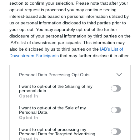
section to confirm your selection. Please note that after your
opt-out request is processed you may continue seeing
Oszd meg ezt a posztot:
interest-based ads based on personal information utilized by
us or personal information disclosed to third parties prior to
Whatsapp
Reddit
Share
your opt-out. You may separately opt-out of the further
disclosure of your personal information by third parties on the
via
IAB’s list of downstream participants. This information may
Email
also be disclosed by us to third parties on the
IAB’s List of
Downstream Participants
that may further disclose it to other
third parties.
Please note that this website/app uses one or more Google
Personal Data Processing Opt Outs
ELŐZŐ POSZT
services and may gather and store information including but
A vak bolgár jósnő azt is megjósolta, mikor
not limited to your visit or usage behaviour. You may click to
I want to opt-out of the Sharing of my
personal data.
lesz vége a világnak
grant or deny consent to Google and its third-party tags to
Opted In
use your data for below specified purposes in below Google
consent section.
I want to opt-out of the Sale of my
Personal Data.
Opted In
I want to opt-out of processing my
Personal Data for Targeted Advertising.
KÖVETKEZŐ POSZT
Opted In