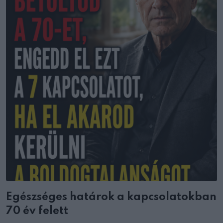
Egészséges határok a kapcsolatokban
70 év felett