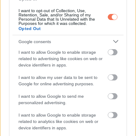
Szerettei közölték: Mindössze 31 évesen
I want to opt-out of Collection, Use,
elhunyt A Nagy Ő sztárja, nagyon beteg
Retention, Sale, and/or Sharing of my
volt. RÉSZVÉTÜNK!
Personal Data that Is Unrelated with the
Purposes for which it was collected.
Opted Out
Google consents
További bejegyzések
I want to allow Google to enable storage
related to advertising like cookies on web or
device identifiers in apps.
I want to allow my user data to be sent to
Google for online advertising purposes.
I want to allow Google to send me
personalized advertising.
I want to allow Google to enable storage
related to analytics like cookies on web or
device identifiers in apps.