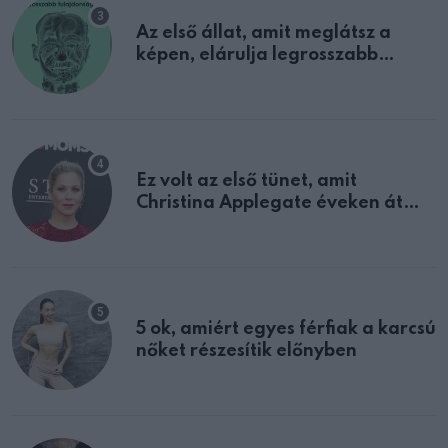
Az első állat, amit meglátsz a
képen, elárulja legrosszabb
tulajdonságodat
Ez volt az első tünet, amit
Christina Applegate éveken át
félreértett, pedig a szklerózis
multiplex egyértelmű jele volt
5 ok, amiért egyes férfiak a karcsú
nőket részesítik előnyben