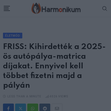
Skip
to
content
ÉLETMÓD
FRISS: Kihirdették a 2025-
ös autópálya-matrica
díjakat. Ennyivel kell
többet fizetni majd a
pályán
LESS THAN A MINUTE
4026
VIEWS