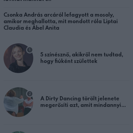
Csonka András arcáról lefagyott a mosoly,
amikor meghallotta, mit mondott róla Liptai
Claudia és Ábel Anita
5 színésznő, akikről nem tudtad,
hogy fiúként születtek
A Dirty Dancing törölt jelenete
megerősíti azt, amit mindannyian
sejtettünk