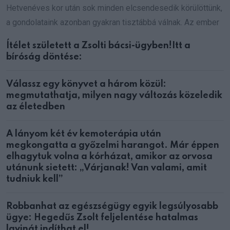
Hetvenéves kor után sok minden elcsendesedik körülöttünk,
a gondolataink azonban gyakran tisztábbá válnak. Az ember
Ítélet született a Zsolti bácsi-ügyben!Itt a
bíróság döntése:
Válassz egy könyvet a három közül:
megmutathatja, milyen nagy változás közeledik
az életedben
A lányom két év kemoterápia után
megkongatta a győzelmi harangot. Már éppen
elhagytuk volna a kórházat, amikor az orvosa
utánunk sietett: „Várjanak! Van valami, amit
tudniuk kell”
Robbanhat az egészségügy egyik legsúlyosabb
ügye: Hegedűs Zsolt feljelentése hatalmas
lavinát indíthat el!