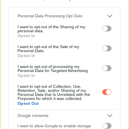
third parties.
Please note that this website/app uses one or more Google
Personal Data Processing Opt Outs
services and may gather and store information including but
not limited to your visit or usage behaviour. You may click to
I want to opt-out of the Sharing of my
personal data.
grant or deny consent to Google and its third-party tags to
Opted In
KÖVETKEZŐ POSZT
use your data for below specified purposes in below Google
consent section.
Október előtt véget ér a szenvedés: 4
I want to opt-out of the Sale of my
Personal Data.
csillagjegy számára jön a boldogság és a
Opted In
siker!
I want to opt-out of processing my
Personal Data for Targeted Advertising.
Opted In
I want to opt-out of Collection, Use,
Retention, Sale, and/or Sharing of my
További bejegyzések
Personal Data that Is Unrelated with the
Purposes for which it was collected.
Opted Out
Google consents
I want to allow Google to enable storage