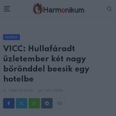
Skip
to
content
HUMOR
VICC: Hullafáradt
üzletember két nagy
bőrönddel beesik egy
hotelbe
1 MINUTE READ
11487
VIEWS
Whatsapp
Reddit
Share
via