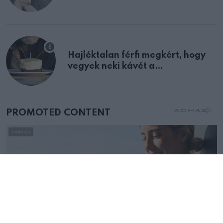
Hajléktalan férfi megkért, hogy
vegyek neki kávét a
születésnapján – órákkal később
mellettem ült az első osztályon