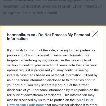
mondtam: “Jó éjszakát, gyönyörűségem!” Ezután hajnalig ült
az ágyában és nem mert elaludni.
harmonikum.co -
Do Not Process My Personal
Oszd meg ezt a posztot:
Information
If you wish to opt-out of the sale, sharing to third parties, or
Whatsapp
Reddit
Share
processing of your personal or sensitive information for
via
targeted advertising by us, please use the below opt-out
Email
section to confirm your selection. Please note that after your
opt-out request is processed you may continue seeing
interest-based ads based on personal information utilized by
us or personal information disclosed to third parties prior to
your opt-out. You may separately opt-out of the further
ELŐZŐ POSZT
disclosure of your personal information by third parties on the
Szerettei közölték: Mindössze 31 évesen
IAB’s list of downstream participants. This information may
elhunyt A Nagy Ő sztárja, nagyon beteg
also be disclosed by us to third parties on the
IAB’s List of
volt. RÉSZVÉTÜNK!
Downstream Participants
that may further disclose it to other