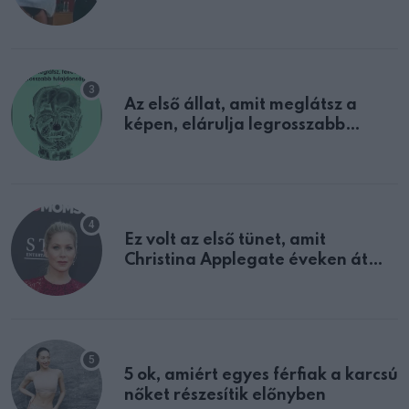
sejtettünk
Az első állat, amit meglátsz a
képen, elárulja legrosszabb
tulajdonságodat
Ez volt az első tünet, amit
Christina Applegate éveken át
félreértett, pedig a szklerózis
multiplex egyértelmű jele volt
5 ok, amiért egyes férfiak a karcsú
nőket részesítik előnyben