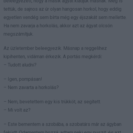
beleegyezett, hogy a másik ágyat kiadjuk másnak. Meg is
tettük, de sajnos az úr olyan hangosan horkol, hogy eddig
egyetlen vendég sem bírta még egy éjszakát sem mellette.
Ha nem zavarja a horkolás, akkor azt az ágyat olcsón
megszámítjuk.
Az üzletember beleegyezik. Másnap a reggelihez
kipihenten, vidáman érkezik. A portás megkérdi:
– Tudott aludni?
– Igen, pompásan!
– Nem zavarta a horkolás?
– Nem, bevetettem egy kis trükköt, az segített.
– Mi volt az?
– Este bementem a szobába, a szobatárs már az ágyban
feküdt. Odamentem hozzá, adtam neki egy puszit, és azt