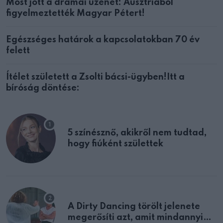
Most jött a drámai üzenet: Ausztriából
figyelmeztették Magyar Pétert!
Egészséges határok a kapcsolatokban 70 év
felett
Ítélet született a Zsolti bácsi-ügyben!Itt a
bíróság döntése:
5 színésznő, akikről nem tudtad,
hogy fiúként születtek
A Dirty Dancing törölt jelenete
megerősíti azt, amit mindannyian