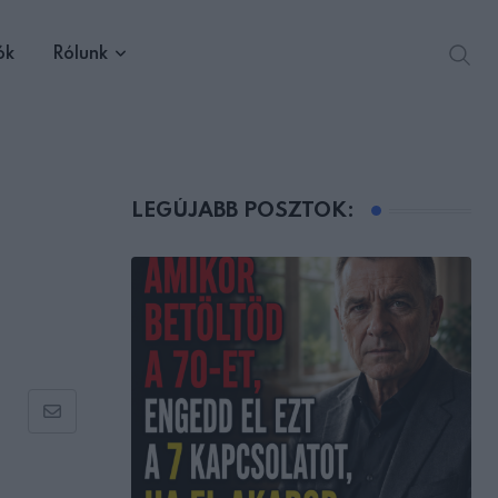
ók
Rólunk
LEGÚJABB POSZTOK:
Share
via
Email