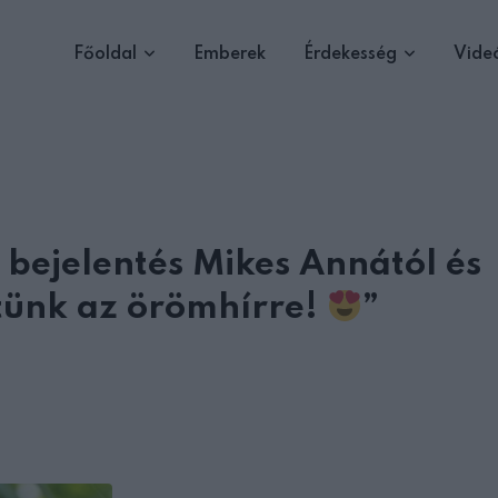
Főoldal
Emberek
Érdekesség
Vide
bejelentés Mikes Annától és
tünk az örömhírre!
”