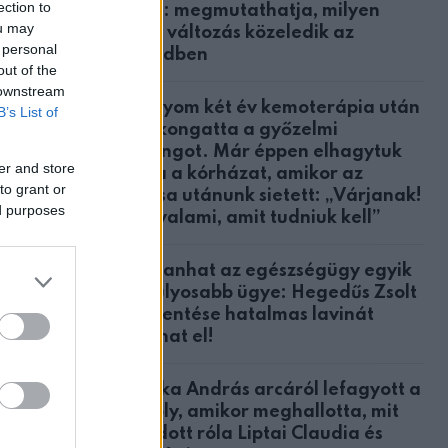
ection to
közül: megmutathatja, milyen
ou may
nagy változás közeledik az
 personal
életedben
out of the
 downstream
A lányom két év kemoterápia után
B’s List of
megkongatta a győzelmi
harangot. Már éppen elhagytuk
er and store
volna a kórházat, amikor az
to grant or
orvosa utánunk sietett: „Várjanak!
ed purposes
Van valami, amit tudniuk kell”
Robbanhat az egészségügy egyik
ltek. A
legsúlyosabb ügye: Hegedűs Zsolt
feljelentése hatalmas lavinát
n.
indíthat el!
Csonka András arcáról lefagyott a
agát ilyen
mosoly, amikor meghallotta, mit
olyamatos
mondott róla Liptai Claudia és