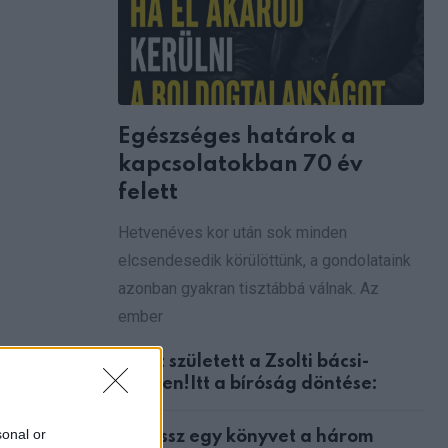
Egészséges határok a
kapcsolatokban 70 év
felett
Hetvenéves kor után sok minden
elcsendesedik körülöttünk, a gondolataink
azonban gyakran tisztábbá válnak. Az
ember
Ítélet született a Zsolti bácsi-
ügyben!Itt a bíróság döntése:
sonal or
Válassz egy könyvet a három