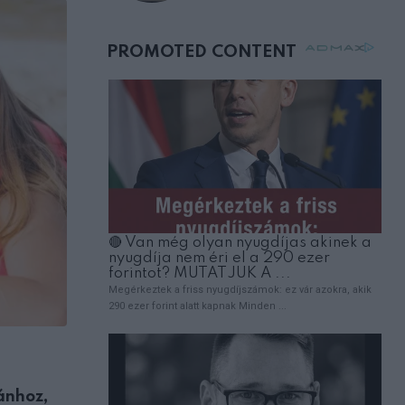
születésnapján –
órákkal később
mellettem ült az első
osztályon
EMBEREK
ánhoz,
Fájdalmas veszteség: Gálvölgyi János má