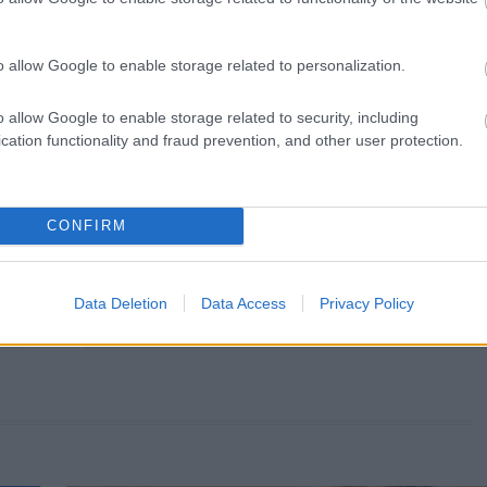
o allow Google to enable storage related to personalization.
o allow Google to enable storage related to security, including
cation functionality and fraud prevention, and other user protection.
CONFIRM
KÖVETKEZŐ POS
Oláh Gergő megmutatta mind
lányát! Fotókon Karla, Anna és Ho
Data Deletion
Data Access
Privacy Policy