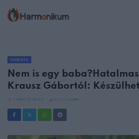
Skip
to
content
EMBEREK
Nem is egy baba?Hatalmas 
Krausz Gábortól: Készülhe
1 MINUTE READ
31277
VIEWS
Whatsapp
Reddit