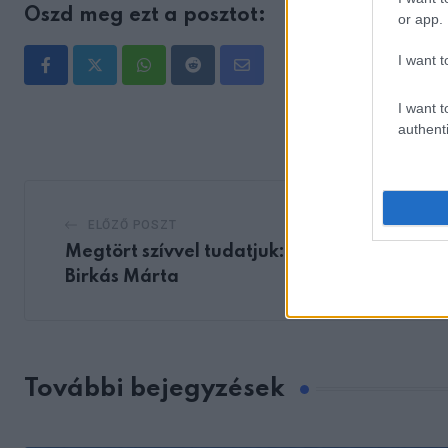
Oszd meg ezt a posztot:
or app.
I want t
Whatsapp
Reddit
Share
via
I want t
authenti
Email
ELŐZŐ POSZT
Megtört szívvel tudatjuk: Meghalt Dr.
Birkás Márta
További bejegyzések