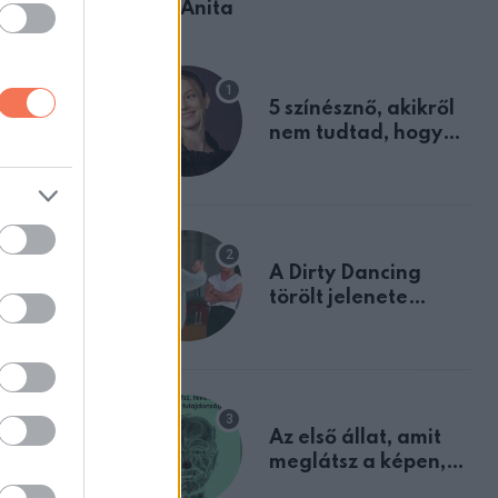
Ábel Anita
közös
sokra a
5 színésznő, akikről
nem tudtad, hogy
fiúként születtek
közös
m mert
A Dirty Dancing
törölt jelenete
apcsolat
megerősíti azt, amit
mindannyian
sejtettünk
Az első állat, amit
meglátsz a képen,
elárulja legrosszabb