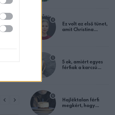
tulajdonságodat
Ez volt az első tünet,
amit Christina
Applegate éveken
át félreértett, pedig
a szklerózis
multiplex
egyértelmű jele volt
ZT
5 ok, amiért egyes
 a 3
férfiak a karcsú
lli:
nőket részesítik
előnyben
Hajléktalan férfi
megkért, hogy
vegyek neki kávét a