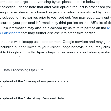
formation for targeted advertising by us, please use the below opt-out s
r selection. Please note that after your opt-out request is processed y
eing interest-based ads based on personal information utilized by us or
disclosed to third parties prior to your opt-out. You may separately opt-
losure of your personal information by third parties on the IAB’s list of
. This information may also be disclosed by us to third parties on the
IA
Participants
that may further disclose it to other third parties.
 that this website/app uses one or more Google services and may gath
including but not limited to your visit or usage behaviour. You may click 
 to Google and its third-party tags to use your data for below specifi
ogle consent section.
l Data Processing Opt Outs
őjüket, amelyről a Meglepetés magazinnak adott interjúban mesé
nyvelhet el, komoly döntéseket hozott a jövőjükkel kapcsolatba
o opt-out of the Sharing of my personal data.
In
dát nem vállalta el, hogy több időt tölthessen a tánciskolájának
apíthassanak. A táncművésznő elmondta, hogy soha nem érezte m
o opt-out of the Sale of my Personal Data.
In
egy új életszakasz kezdete, amelyet hosszas sportkarrier és f