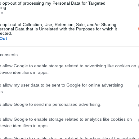
to opt-out of processing my Personal Data for Targeted
ing.
In
ost jött el a megfelelő pillanat arra, hogy belevágjanak ebbe a 
o opt-out of Collection, Use, Retention, Sale, and/or Sharing
an” – nyilatkozta Mikes Anna, aki már készen áll az új kihívá
ersonal Data that Is Unrelated with the Purposes for which it
lected.
Out
 közös jövőjük iránt. „Kiegyensúlyozott felnőttként tervezzük a 
consents
zán arra, hogy boldoggá tegye párját. Elárulta, hogy rengeteget
orukban már nem azért lépnek kapcsolatba, mert nincs jobb, hane
o allow Google to enable storage related to advertising like cookies on
evice identifiers in apps.
o allow my user data to be sent to Google for online advertising
y a kitartás és a kölcsönös támogatás a boldog és sikeres párk
s.
to allow Google to send me personalized advertising.
o allow Google to enable storage related to analytics like cookies on
evice identifiers in apps.
o allow Google to enable storage related to functionality of the website