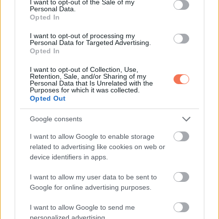
I want to opt-out of the Sale of my
Personal Data.
Ez a feltűnő gyűrű a magabiztosságot, a fényűzést és az
Opted In
önkifejezést idézi. Nyitott, karizmatikus és közvetlen vagy,
I want to opt-out of processing my
Personal Data for Targeted Advertising.
ezért könnyen magadra vonod a figyelmet. Ugyanakkor
Opted In
nagyon hűséges is vagy azokhoz, akiket közel engedsz
I want to opt-out of Collection, Use,
magadhoz, és kiállsz értük, ha kell.
Retention, Sale, and/or Sharing of my
Personal Data that Is Unrelated with the
Purposes for which it was collected.
A lelkesedésed ragadós, az energiád pedig másokra is jó
Opted Out
hatással van. Szereted megélni a sikereidet, teljes erővel
Google consents
követed a szenvedélyeidet, és bátor, optimista szemlélettel
állsz az élethez.
I want to allow Google to enable storage
related to advertising like cookies on web or
device identifiers in apps.
Egyszerűen tudod, mennyit érsz, és ezt nem is rejted véka
alá.
I want to allow my user data to be sent to
Google for online advertising purposes.
Végső gondolatok
I want to allow Google to send me
personalized advertising.