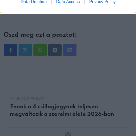
Data Deletion
Data Access
Privacy Policy
személyiségvizsgálat.
Oszd meg ezt a posztot:
Whatsapp
Reddit
Share
via
Email
ELŐZŐ POSZT
Ennek a 4 csillagjegynek teljesen
megváltozik a szerelmi élete 2026-ban