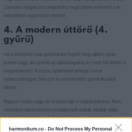
Csendes magabiztosságod és megbízható jellemed sok
helyzetben egyensúlyt teremt.
4. A modern úttörő (4.
gyűrű)
Ha a letisztult rose gold karika fogott meg, akkor olyan
ember vagy, aki nyitott az újdonságokra, és nem fél eltérni a
megszokottól. A tiszta, építészeti jellegű forma
határozottságot, fókuszt és előremutató gondolkodást
tükröz.
Nagyon önálló vagy, és erősen hajt a céljaid elérése. Nem
szereted vakon követni a kitaposott utakat, inkább saját
megoldásokat keresel. A munkában és a magánéletben is
fontos neked a rendezettség, a hatékonyság és az
harmonikum.co -
Do Not Process My Personal