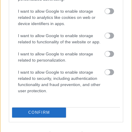
Azok az ékszerek, amelyekhez vonzódunk, sokszor apró, de
érdekes utalásokat adnak a személyiségünkről. Lehet, hogy
I want to allow Google to enable storage
related to analytics like cookies on web or
a gyöngy időtlen eleganciája, a gyémánt romantikus
device identifiers in apps.
csillogása, a minimalista karika egyszerűsége, a modern
formák ereje vagy a merész, látványos megjelenés áll
I want to allow Google to enable storage
related to functionality of the website or app.
hozzád közel, minden választás más-más erősséget mutat
meg.
I want to allow Google to enable storage
related to personalization.
Persze egyetlen gyűrű nem írja le teljesen, ki vagy. Az
I want to allow Google to enable storage
emberek összetettek, az ízlésük pedig az életük különböző
related to security, including authentication
szakaszaiban is változhat. Mégis szórakoztató megnézni,
functionality and fraud prevention, and other
mit mond rólad az első benyomásod, és közben talán
user protection.
újraértékelni azokat a tulajdonságokat, amelyek miatt igazán
egyedi vagy.
CONFIRM
Megjegyzés: Ez a teszt kizárólag szórakoztató és
tájékoztató célt szolgál, nem tudományos