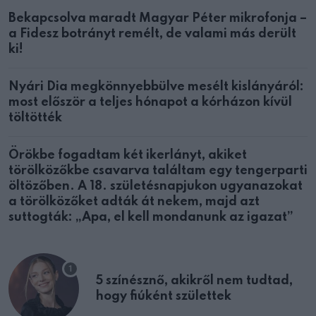
Bekapcsolva maradt Magyar Péter mikrofonja –
a Fidesz botrányt remélt, de valami más derült
ki!
Nyári Dia megkönnyebbülve mesélt kislányáról:
most először a teljes hónapot a kórházon kívül
töltötték
Örökbe fogadtam két ikerlányt, akiket
törölközőkbe csavarva találtam egy tengerparti
öltözőben. A 18. születésnapjukon ugyanazokat
a törölközőket adták át nekem, majd azt
suttogták: „Apa, el kell mondanunk az igazat”
5 színésznő, akikről nem tudtad,
hogy fiúként születtek