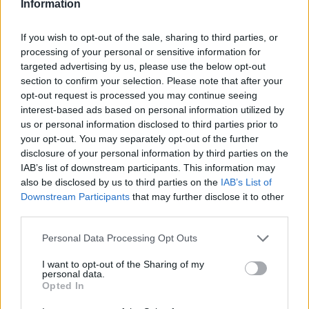
Information
egyértelmű kommunikáció.
If you wish to opt-out of the sale, sharing to third parties, or
A stílusod modern és tudatos. Tudod, mi áll jól neked, és ezt
processing of your personal or sensitive information for
magabiztosan viseled. Mások gyakran számítanak rád, mert
targeted advertising by us, please use the below opt-out
elszánt vagy, van jövőképed, és nyomás alatt is
section to confirm your selection. Please note that after your
opt-out request is processed you may continue seeing
összeszedett maradsz.
interest-based ads based on personal information utilized by
us or personal information disclosed to third parties prior to
A környezetedet arra ösztönzöd, hogy nagyobbat álmodjon,
your opt-out. You may separately opt-out of the further
és bátran lépjen a saját céljai felé.
disclosure of your personal information by third parties on the
IAB’s list of downstream participants. This information may
5. A ragyogó erőközpont
also be disclosed by us to third parties on the
IAB’s List of
Downstream Participants
that may further disclose it to other
(5. gyűrű)
third parties.
Please note that this website/app uses one or more Google
Personal Data Processing Opt Outs
Ha a széles, pavé köves arany gyűrű vonzott, akkor
services and may gather and store information including but
valószínűleg olyan életteli személyiséged van, amelyet
not limited to your visit or usage behaviour. You may click to
I want to opt-out of the Sharing of my
personal data.
nehéz nem észrevenni. Szeretsz hatást gyakorolni, és nem
grant or deny consent to Google and its third-party tags to
Opted In
use your data for below specified purposes in below Google
félsz a figyelmet kapni.
consent section.