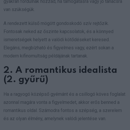
gyakran fordulnak hozzád, ha támogatásra vagy jó tanácsra
van szükségük.
A rendezett külső mögött gondoskodó szív rejtőzik.
Fontosak neked az őszinte kapcsolatok, és a könnyed
ismeretségek helyett a valódi kötődéseket keresed.
Elegáns, megbízható és figyelmes vagy, ezért sokan a
modern kifinomultság példájának tartanak.
2. A romantikus idealista
(2. gyűrű)
Ha a ragyogó középső gyémánt és a csillogó köves foglalat
azonnal magára vonta a figyelmedet, akkor erős benned a
romantikus oldal. Számodra fontos a szépség, a szerelem
és az olyan élmény, amelynek valódi jelentése van.