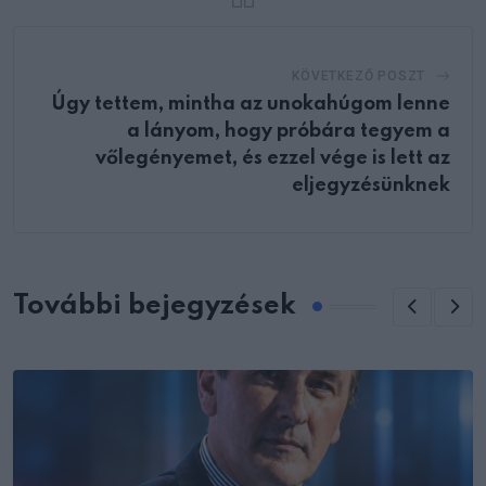
KÖVETKEZŐ POSZT
Úgy tettem, mintha az unokahúgom lenne
a lányom, hogy próbára tegyem a
vőlegényemet, és ezzel vége is lett az
eljegyzésünknek
További bejegyzések