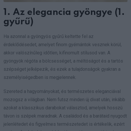
1. Az elegancia gyöngye (1.
gyűrű)
Ha azonnal a gyöngyös gyűrű keltette fel az
érdeklődésedet, amelyet finom gyémántok vesznek körül,
akkor valószínűleg időtlen, kifinomult stílusod van. A
gyöngyök régóta a bölcsességet, a méltóságot és a tartós
szépséget jelképezik, és ezek a tulajdonságok gyakran a
személyiségedben is megjelennek.
Szereted a hagyományokat, és természetes eleganciával
mozogsz a világban. Nem futsz minden új divat után, inkább
azokat a klasszikus darabokat választod, amelyek hosszú
távon is szépek maradnak. A családod és a barátaid nyugodt
jelenlétedet és figyelmes természetedet is értékelik, ezért