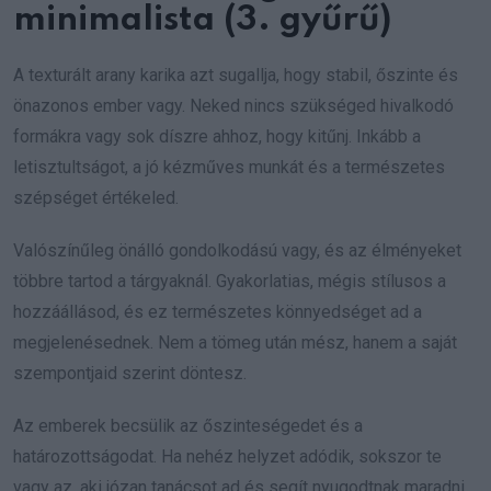
minimalista (3. gyűrű)
A texturált arany karika azt sugallja, hogy stabil, őszinte és
önazonos ember vagy. Neked nincs szükséged hivalkodó
formákra vagy sok díszre ahhoz, hogy kitűnj. Inkább a
letisztultságot, a jó kézműves munkát és a természetes
szépséget értékeled.
Valószínűleg önálló gondolkodású vagy, és az élményeket
többre tartod a tárgyaknál. Gyakorlatias, mégis stílusos a
hozzáállásod, és ez természetes könnyedséget ad a
megjelenésednek. Nem a tömeg után mész, hanem a saját
szempontjaid szerint döntesz.
Az emberek becsülik az őszinteségedet és a
határozottságodat. Ha nehéz helyzet adódik, sokszor te
vagy az, aki józan tanácsot ad és segít nyugodtnak maradni.