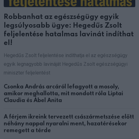
Robbanhat az egészségügy egyik
legsúlyosabb ügye: Hegedűs Zsolt
feljelentése hatalmas lavinát indíthat
el!
Hegedűs Zsolt feljelentése indíthatja el az egészségügy
egyik legnagyobb lavináját Hegedűs Zsolt egészségügyi
miniszter feljelentést
Csonka András arcáról lefagyott a mosoly,
amikor meghallotta, mit mondott róla Liptai
Claudia és Ábel Anita
A férjem ikreink tervezett császármetszése előtt
néhány nappal nyaralni ment, hazatérésekor
remegett a térde