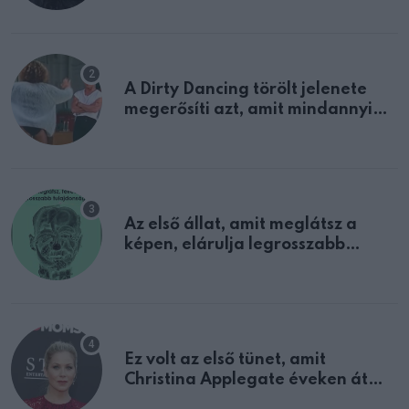
A Dirty Dancing törölt jelenete
megerősíti azt, amit mindannyian
sejtettünk
Az első állat, amit meglátsz a
képen, elárulja legrosszabb
tulajdonságodat
Ez volt az első tünet, amit
Christina Applegate éveken át
félreértett, pedig a szklerózis