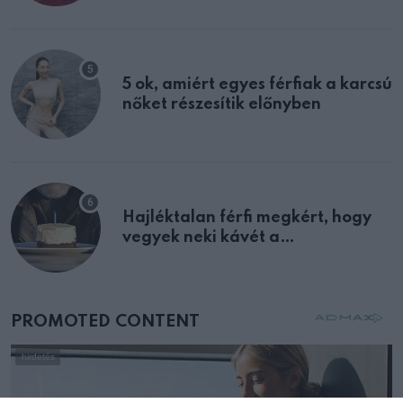
multiplex egyértelmű jele volt
5 ok, amiért egyes férfiak a karcsú
nőket részesítik előnyben
Hajléktalan férfi megkért, hogy
vegyek neki kávét a
születésnapján – órákkal később
mellettem ült az első osztályon