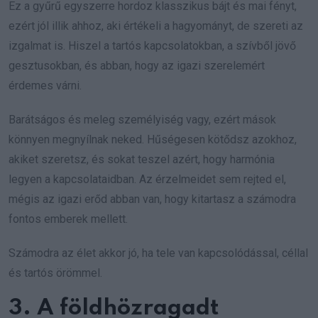
Ez a gyűrű egyszerre hordoz klasszikus bájt és mai fényt,
ezért jól illik ahhoz, aki értékeli a hagyományt, de szereti az
izgalmat is. Hiszel a tartós kapcsolatokban, a szívből jövő
gesztusokban, és abban, hogy az igazi szerelemért
érdemes várni.
Barátságos és meleg személyiség vagy, ezért mások
könnyen megnyílnak neked. Hűségesen kötődsz azokhoz,
akiket szeretsz, és sokat teszel azért, hogy harmónia
legyen a kapcsolataidban. Az érzelmeidet sem rejted el,
mégis az igazi erőd abban van, hogy kitartasz a számodra
fontos emberek mellett.
Számodra az élet akkor jó, ha tele van kapcsolódással, céllal
és tartós örömmel.
3. A földhözragadt