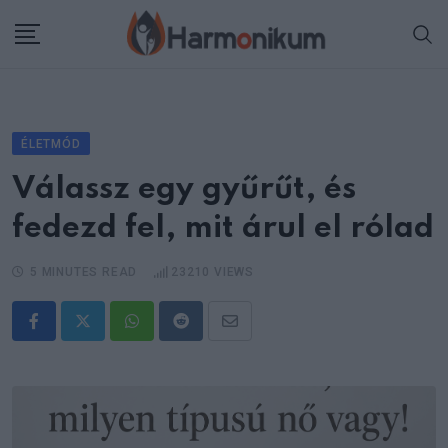
Skip
to
content
ÉLETMÓD
Válassz egy gyűrűt, és
fedezd fel, mit árul el rólad
5 MINUTES READ
23210
VIEWS
Whatsapp
Reddit
Share
via
Email