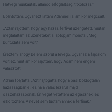
Hétvégi munkautak, állandó elfoglaltság, titkolózás.”
Bólintottam. Ugyanezt láttam Adamnél is, amikor megcsalt.
„Aztán rájöttem, hogy egy házas férfival üzengetett, miután
megtaláltam az üzeneteket a laptopján” mondta. „Még
bűntudata sem volt.”
Éreztem, ahogy belém szorul a levegő. Ugyanaz a fájdalom
volt ez, mint amikor rájöttem, hogy Adam nem engem
választott.
Adrian folytatta. „Azt hajtogatta, hogy a pasi boldogtalan
házasságban él, és ha a válás lezárul, majd
összeházasodnak. Én véget vetettem az egésznek, és
elköltöztem. A nevét sem tudtam annak a férfinak.”