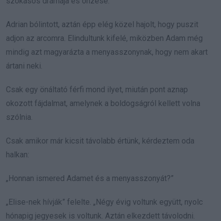
szokásos drámája és önzése.”
Adrian bólintott, aztán épp elég közel hajolt, hogy puszit
adjon az arcomra. Elindultunk kifelé, miközben Adam még
mindig azt magyarázta a menyasszonynak, hogy nem akart
ártani neki.
Csak egy önáltató férfi mond ilyet, miután pont aznap
okozott fájdalmat, amelynek a boldogságról kellett volna
szólnia.
Csak amikor már kicsit távolabb értünk, kérdeztem oda
halkan:
„Honnan ismered Adamet és a menyasszonyát?”
„Elise-nek hívják” felelte. „Négy évig voltunk együtt, nyolc
hónapig jegyesek is voltunk. Aztán elkezdett távolodni.