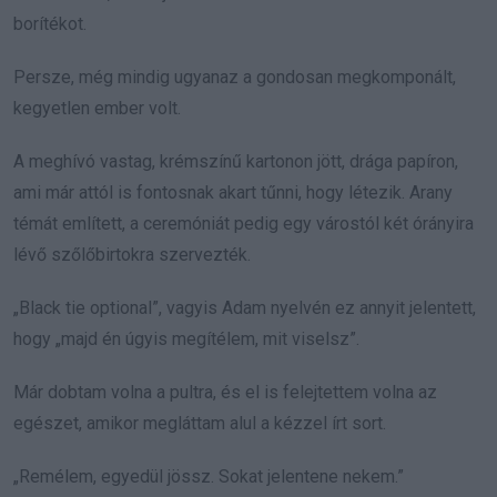
borítékot.
Persze, még mindig ugyanaz a gondosan megkomponált,
kegyetlen ember volt.
A meghívó vastag, krémszínű kartonon jött, drága papíron,
ami már attól is fontosnak akart tűnni, hogy létezik. Arany
témát említett, a ceremóniát pedig egy várostól két órányira
lévő szőlőbirtokra szervezték.
„Black tie optional”, vagyis Adam nyelvén ez annyit jelentett,
hogy „majd én úgyis megítélem, mit viselsz”.
Már dobtam volna a pultra, és el is felejtettem volna az
egészet, amikor megláttam alul a kézzel írt sort.
„Remélem, egyedül jössz. Sokat jelentene nekem.”