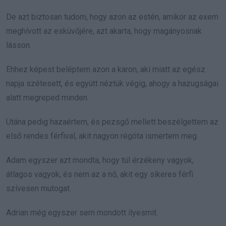
De azt biztosan tudom, hogy azon az estén, amikor az exem
meghívott az esküvőjére, azt akarta, hogy magányosnak
lásson.
Ehhez képest beléptem azon a karon, aki miatt az egész
napja szétesett, és együtt néztük végig, ahogy a hazugságai
alatt megreped minden.
Utána pedig hazaértem, és pezsgő mellett beszélgettem az
első rendes férfival, akit nagyon régóta ismertem meg.
Adam egyszer azt mondta, hogy túl érzékeny vagyok,
átlagos vagyok, és nem az a nő, akit egy sikeres férfi
szívesen mutogat.
Adrian még egyszer sem mondott ilyesmit.