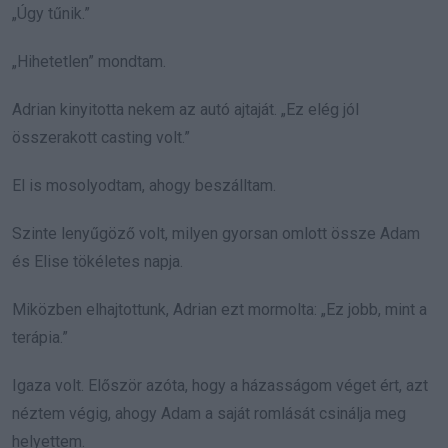
„Úgy tűnik.”
„Hihetetlen” mondtam.
Adrian kinyitotta nekem az autó ajtaját. „Ez elég jól
összerakott casting volt.”
El is mosolyodtam, ahogy beszálltam.
Szinte lenyűgöző volt, milyen gyorsan omlott össze Adam
és Elise tökéletes napja.
Miközben elhajtottunk, Adrian ezt mormolta: „Ez jobb, mint a
terápia.”
Igaza volt. Először azóta, hogy a házasságom véget ért, azt
néztem végig, ahogy Adam a saját romlását csinálja meg
helyettem.