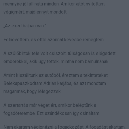
mennyire jól áll rajta minden. Amikor ajtót nyitottam,
végigmért, majd ennyit mondott:
„Az exed bajban van.”
Felnevettem, és ettől azonnal kevésbé remegtem.
A szőlőbirtok tele volt csiszolt, túlságosan is elégedett
emberekkel, akik úgy tettek, mintha nem bámulnának.
Amint kiszálltunk az autóból, éreztem a tekinteteket.
Belekapaszkodtam Adrian karjába, és azt mondtam
magamnak, hogy lélegezzek.
A szertartás már véget ért, amikor beléptünk a
fogadóterembe. Ezt szándékosan így csináltam.
Nem akartam végignézni a fogadkozást. A fogadást akartam,