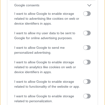
Google consents
A menyasszony már ott állt mellette, és nyíltan bámulta
I want to allow Google to enable storage
Adrian-t. „Mit keres itt Adrian? És a volt feleséged miért van
related to advertising like cookies on web or
itt?”
device identifiers in apps.
A hangja élesebb lett, mint szerette volna. A közelben álló
I want to allow my user data to be sent to
Google for online advertising purposes.
vendégek elcsendesedtek.
I want to allow Google to send me
Ránéztem. „Erről a férjedet kérdezd. Ő hívott meg.”
personalized advertising.
A nő Adam felé fordult, és az arcán tisztán látszott az árulás.
I want to allow Google to enable storage
related to analytics like cookies on web or
„Azt hittem, abban maradtunk, hogy nem hívjuk meg az
device identifiers in apps.
exeinket.”
I want to allow Google to enable storage
Adam sajnálkozó arcot vágott, azt a hamis, puhán csöpögő
related to functionality of the website or app.
bocsánatkérő hangot használta, amit régen velem szemben
I want to allow Google to enable storage
is. „Sajnálom. Csak azt akartam, hogy lássa, boldogok
related to personalization.