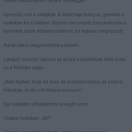
mellett beszélgetett néhány vendéggel.
Gyönyörű volt a ruhájában. A sötét haja feltűzve, gyémánt a
nyakában és a fülében. Először rám nézett, összeráncolta a
homlokát, aztán Adrianra pillantott, és teljesen megfeszült.
Adrian ekkor megszorította a kezem.
Lehajolt, mosolyt rajzolva az arcára a körülöttünk állók miatt,
és a fülembe súgta:
„Nem tudtam, hogy ez lesz, de a menyasszony, az exed új
felesége, az én volt menyasszonyom.”
Egy pillanatra elfelejtettem levegőt venni.
Oldalra fordultam. „Mi?”