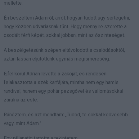
mellette.
Én beszéltem Adamről, arról, hogyan tudott úgy sértegetni,
hogy közben udvariasnak tűnt. Hogy mennyire szerette a
csodált férfi képét, sokkal jobban, mint az őszinteséget.
A beszélgetésünk szépen eltávolodott a csalódásoktól,
aztán lassan eljutottunk egymás megismeréséig.
Éjfél körül Adrian levette a zakóját, és rendesen
felakasztotta a szék karfájára, mintha nem egy hamis
randival, hanem egy pohár pezsgővel és vallomásokkal
zárulna az este.
Ránéztem, és azt mondtam: „Tudod, te sokkal kedvesebb
vagy, mint Adam.”
Egy pillanatig tartotta a tekintetem.