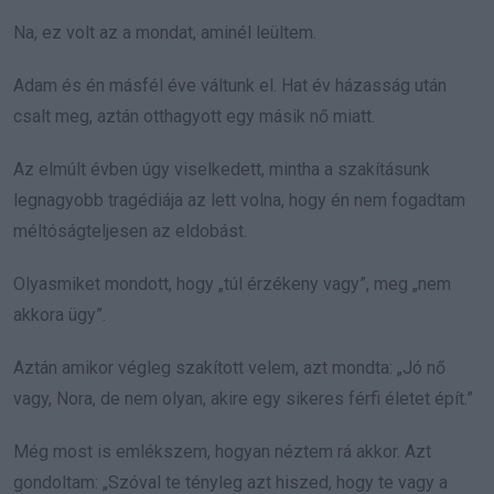
Na, ez volt az a mondat, aminél leültem.
Adam és én másfél éve váltunk el. Hat év házasság után
csalt meg, aztán otthagyott egy másik nő miatt.
Az elmúlt évben úgy viselkedett, mintha a szakításunk
legnagyobb tragédiája az lett volna, hogy én nem fogadtam
méltóságteljesen az eldobást.
Olyasmiket mondott, hogy „túl érzékeny vagy”, meg „nem
akkora ügy”.
Aztán amikor végleg szakított velem, azt mondta: „Jó nő
vagy, Nora, de nem olyan, akire egy sikeres férfi életet épít.”
Még most is emlékszem, hogyan néztem rá akkor. Azt
gondoltam: „Szóval te tényleg azt hiszed, hogy te vagy a