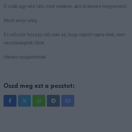
Ő csak úgy néz rám, mint valakire, akit érdemes megismerni.
Most ennyi elég.
És először hosszú idő után az, hogy napról napra élek, nem
veszteségnek tűnik.
Hanem nyugalomnak.
Oszd meg ezt a posztot:
Whatsapp
Reddit
Share
via
Email