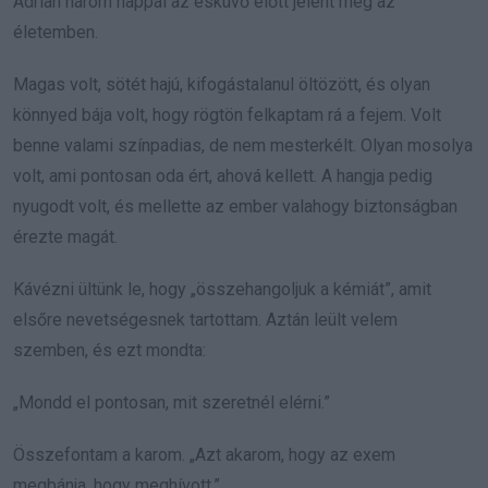
Adrian három nappal az esküvő előtt jelent meg az
életemben.
Magas volt, sötét hajú, kifogástalanul öltözött, és olyan
könnyed bája volt, hogy rögtön felkaptam rá a fejem. Volt
benne valami színpadias, de nem mesterkélt. Olyan mosolya
volt, ami pontosan oda ért, ahová kellett. A hangja pedig
nyugodt volt, és mellette az ember valahogy biztonságban
érezte magát.
Kávézni ültünk le, hogy „összehangoljuk a kémiát”, amit
elsőre nevetségesnek tartottam. Aztán leült velem
szemben, és ezt mondta:
„Mondd el pontosan, mit szeretnél elérni.”
Összefontam a karom. „Azt akarom, hogy az exem
megbánja, hogy meghívott.”