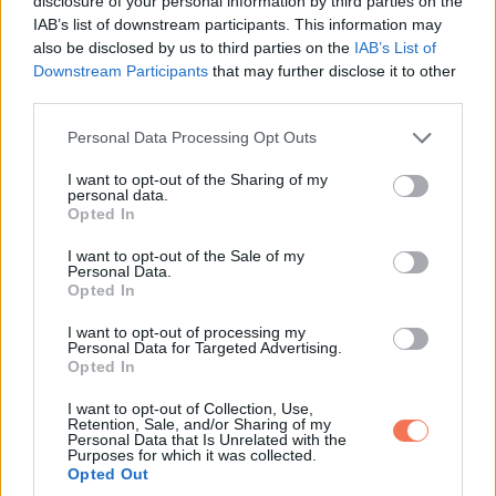
disclosure of your personal information by third parties on the
„Nora” mondta. „Eljöttél.”
IAB’s list of downstream participants. This information may
also be disclosed by us to third parties on the
IAB’s List of
A tekintete újra és újra Adrianra ugrott, és ott volt benne
Downstream Participants
that may further disclose it to other
valami, amit soha nem láttam tőle. Félelem.
third parties.
Please note that this website/app uses one or more Google
Personal Data Processing Opt Outs
A lehető legkedvesebb arckifejezésemet vettem fel.
services and may gather and store information including but
„Meghívtál.”
not limited to your visit or usage behaviour. You may click to
I want to opt-out of the Sharing of my
personal data.
grant or deny consent to Google and its third-party tags to
Opted In
use your data for below specified purposes in below Google
Adrian, a maga részéről, szinte szórakozott volt.
consent section.
I want to opt-out of the Sale of my
Personal Data.
Adam túl sima hangon folytatta: „Nem tudtam, hogy hozol
Opted In
valakit, és azt sem, hogy ismered Adriant.”
I want to opt-out of processing my
Personal Data for Targeted Advertising.
Opted In
Oldalra billentettem a fejem. „Ez furcsa. Azt írta a cetlid, hogy
reméli, egyedül jövök. Ami Adrian-t illeti, ő a barátom. Úgy
I want to opt-out of Collection, Use,
Retention, Sale, and/or Sharing of my
tűnik, te is ismered. Mondd el, honnan.”
Personal Data that Is Unrelated with the
Purposes for which it was collected.
Opted Out
Megfeszült az állkapcsa.