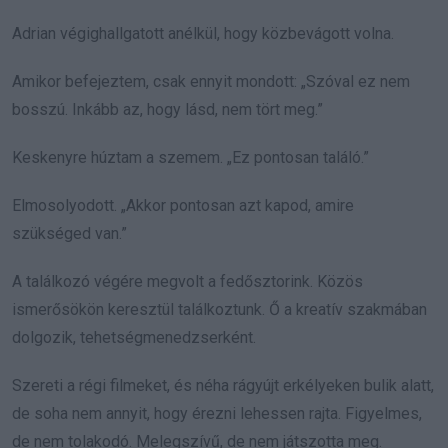
Adrian végighallgatott anélkül, hogy közbevágott volna.
Amikor befejeztem, csak ennyit mondott: „Szóval ez nem
bosszú. Inkább az, hogy lásd, nem tört meg.”
Keskenyre húztam a szemem. „Ez pontosan találó.”
Elmosolyodott. „Akkor pontosan azt kapod, amire
szükséged van.”
A találkozó végére megvolt a fedősztorink. Közös
ismerősökön keresztül találkoztunk. Ő a kreatív szakmában
dolgozik, tehetségmenedzserként.
Szereti a régi filmeket, és néha rágyújt erkélyeken bulik alatt,
de soha nem annyit, hogy érezni lehessen rajta. Figyelmes,
de nem tolakodó. Melegszívű, de nem játszotta meg.