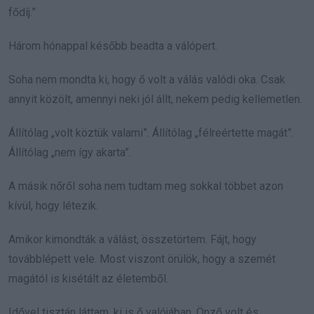
fődíj.”
Három hónappal később beadta a válópert.
Soha nem mondta ki, hogy ő volt a válás valódi oka. Csak
annyit közölt, amennyi neki jól állt, nekem pedig kellemetlen.
Állítólag „volt köztük valami”. Állítólag „félreértette magát”.
Állítólag „nem így akarta”.
A másik nőről soha nem tudtam meg sokkal többet azon
kívül, hogy létezik.
Amikor kimondták a válást, összetörtem. Fájt, hogy
továbblépett vele. Most viszont örülök, hogy a szemét
magától is kisétált az életemből.
Idővel tisztán láttam, ki is ő valójában. Önző volt és