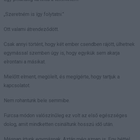
„Szeretném is így folytatni.”
Ott valami átrendeződött.
Csak annyi történt, hogy két ember csendben rájött, ülhetnek
egymással szemben úgy is, hogy egyikük sem akarja
elrontani a másikat.
Mielőtt elment, megölelt, és megígérte, hogy tartjuk a
kapcsolatot.
Nem rohantunk bele semmibe.
Furcsa módon valószínűleg ez volt az első egészséges
dolog, amit mindketten csináltunk hosszú idő után.
Másnap írtunk egymásnak. Aztán még aznap is. Egy héttel