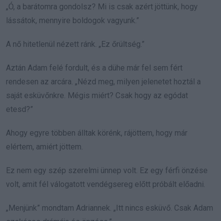
„Ó, a barátomra gondolsz? Mi is csak azért jöttünk, hogy
lássátok, mennyire boldogok vagyunk.”
A nő hitetlenül nézett ránk. „Ez őrültség.”
Aztán Adam felé fordult, és a dühe már fel sem fért
rendesen az arcára. „Nézd meg, milyen jelenetet hoztál a
saját esküvőnkre. Mégis miért? Csak hogy az egódat
etesd?”
Ahogy egyre többen álltak körénk, rájöttem, hogy már
elértem, amiért jöttem.
Ez nem egy szép szerelmi ünnep volt. Ez egy férfi önzése
volt, amit fél válogatott vendégsereg előtt próbált előadni.
„Menjünk” mondtam Adriannek. „Itt nincs esküvő. Csak Adam