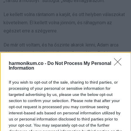
„Tartsd a mosolyt” suttogta. „Majd elmagyarázom.”
Le kellett volna rántanom a karját, és ott helyben válaszokat
követelnem. El kellett volna jönnöm, és ráhagynom az
egészet erre a szégyenre.
De már ott voltam, és ha őszinte akarok lenni, Adam arca
akkor is úgy nézett ki, mintha szellemet látna. Ezért
mosolyogtam.
harmonikum.co -
Do Not Process My Personal
Information
Adrian is mosolygott.
If you wish to opt-out of the sale, sharing to third parties, or
processing of your personal or sensitive information for
És együtt sétáltunk át a termen, mintha semmi
targeted advertising by us, please use the below opt-out
rejtegetnivalónk nem lenne.
section to confirm your selection. Please note that after your
opt-out request is processed you may continue seeing
Adam félúton jött elénk, túl gyorsan ahhoz, hogy nyugodtnak
interest-based ads based on personal information utilized by
us or personal information disclosed to third parties prior to
tűnjön.
your opt-out. You may separately opt-out of the further