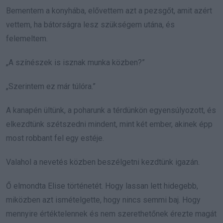
Bementem a konyhába, elővettem azt a pezsgőt, amit azért
vettem, ha bátorságra lesz szükségem utána, és
felemeltem.
„A színészek is isznak munka közben?”
„Szerintem ez már túlóra.”
A kanapén ültünk, a poharunk a térdünkön egyensúlyozott, és
elkezdtünk szétszedni mindent, mint két ember, akinek épp
most robbant fel egy estéje.
Valahol a nevetés közben beszélgetni kezdtünk igazán.
Ő elmondta Elise történetét. Hogy lassan lett hidegebb,
miközben azt ismételgette, hogy nincs semmi baj. Hogy
mennyire értéktelennek és nem szerethetőnek érezte magát