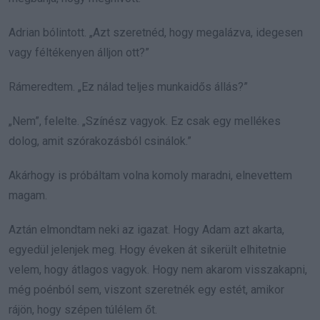
Adrian bólintott. „Azt szeretnéd, hogy megalázva, idegesen
vagy féltékenyen álljon ott?”
Rámeredtem. „Ez nálad teljes munkaidős állás?”
„Nem”, felelte. „Színész vagyok. Ez csak egy mellékes
dolog, amit szórakozásból csinálok.”
Akárhogy is próbáltam volna komoly maradni, elnevettem
magam.
Aztán elmondtam neki az igazat. Hogy Adam azt akarta,
egyedül jelenjek meg. Hogy éveken át sikerült elhitetnie
velem, hogy átlagos vagyok. Hogy nem akarom visszakapni,
még poénból sem, viszont szeretnék egy estét, amikor
rájön, hogy szépen túlélem őt.