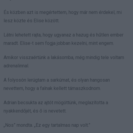
És közben azt is megértettem, hogy már nem érdekel, mi
lesz közte és Elise között.
Látni lehetett rajta, hogy ugyanaz a hazug és hűtlen ember
maradt. Elise-t sem fogja jobban kezelni, mint engem.
Amikor visszaértünk a lakásomba, még mindig tele voltam
adrenalinnal.
A folyosón lerúgtam a sarkúmat, és olyan hangosan
nevettem, hogy a falnak kellett támaszkodnom.
Adrian becsukta az ajtót mögöttünk, meglazította a
nyakkendőjét, és ő is nevetett.
„Nos” mondta. „Ez egy tartalmas nap volt.”