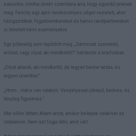
esküvőre, mintha direkt számítana arra, hogy egyedül jelenek
meg. Felicity egy apró rendezvényes céget vezetett, ahol
házigazdákat, fogadóembereket és hamis randipartnereket
is lehetett kérni eseményekre.
Egy pillanatig sem lepődött meg. „Sármosat szeretnél,
erőset, vagy olyat, aki mindkettő?” kérdezte a telefonban.
„Olyat akarok, aki mindkettő, de legyen benne tartás, és
legyen úriember.”
„Hmm… máris van valakim. Veszélyesen jóképű, kedves, és
tényleg figyelmes.”
Már előre láttam Adam arcát, amikor belépek valakivel az
oldalamon. Nem azt fogja látni, amit várt.