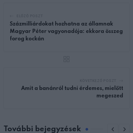
ELŐZŐ POSZT
Százmilliárdokat hozhatna az államnak
Magyar Péter vagyonadója: ekkora összeg
forog kockán
KÖVETKEZŐ POSZT
Amit a banánról tudni érdemes, mielőtt
megeszed
További bejegyzések