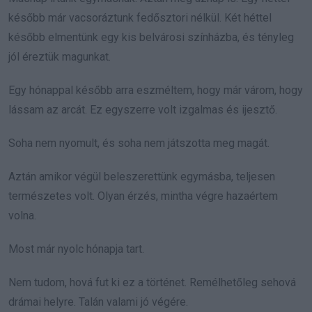
később már vacsoráztunk fedősztori nélkül. Két héttel
később elmentünk egy kis belvárosi színházba, és tényleg
jól éreztük magunkat.
Egy hónappal később arra eszméltem, hogy már várom, hogy
lássam az arcát. Ez egyszerre volt izgalmas és ijesztő.
Soha nem nyomult, és soha nem játszotta meg magát.
Aztán amikor végül beleszerettünk egymásba, teljesen
természetes volt. Olyan érzés, mintha végre hazaértem
volna.
Most már nyolc hónapja tart.
Nem tudom, hová fut ki ez a történet. Remélhetőleg sehová
drámai helyre. Talán valami jó végére.