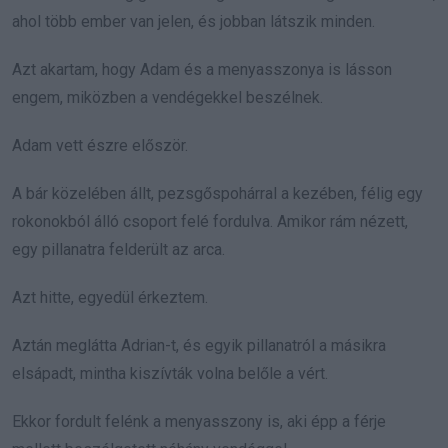
ahol több ember van jelen, és jobban látszik minden.
Azt akartam, hogy Adam és a menyasszonya is lásson
engem, miközben a vendégekkel beszélnek.
Adam vett észre először.
A bár közelében állt, pezsgőspohárral a kezében, félig egy
rokonokból álló csoport felé fordulva. Amikor rám nézett,
egy pillanatra felderült az arca.
Azt hitte, egyedül érkeztem.
Aztán meglátta Adrian-t, és egyik pillanatról a másikra
elsápadt, mintha kiszívták volna belőle a vért.
Ekkor fordult felénk a menyasszony is, aki épp a férje