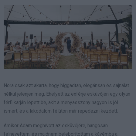
Email
Nora csak azt akarta, hogy higgadtan, elegánsan és sajnálat
nélkül jelenjen meg. Ehelyett az exférje esküvőjén egy olyan
férfi karján lépett be, akit a menyasszony nagyon is jól
ismert, és a lakodalom félúton már repedezni kezdett.
Amikor Adam meghívott az esküvőjére, hangosan
felnevettem, és majdnem beleborítottam a kávémba a