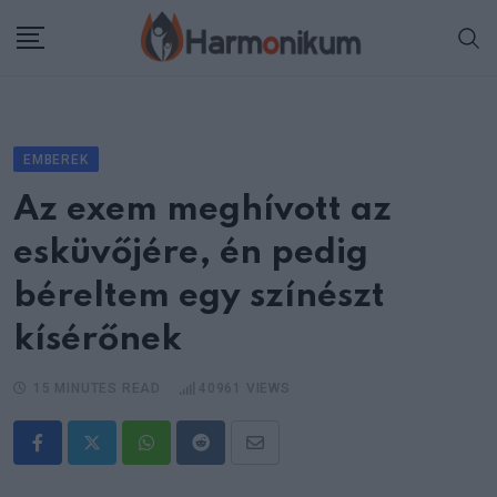
Skip
to
content
EMBEREK
Az exem meghívott az
esküvőjére, én pedig
béreltem egy színészt
kísérőnek
15 MINUTES READ
40961
VIEWS
Whatsapp
Reddit
Share
via