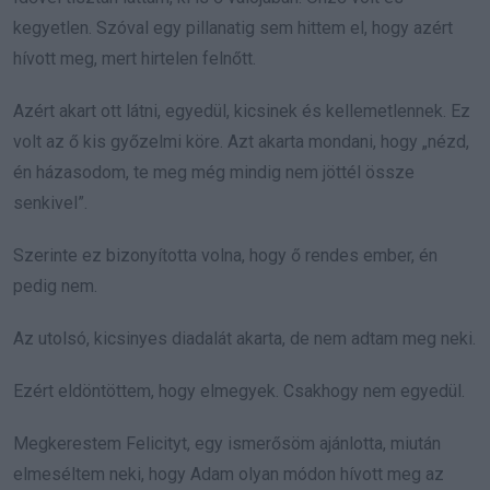
kegyetlen. Szóval egy pillanatig sem hittem el, hogy azért
hívott meg, mert hirtelen felnőtt.
Azért akart ott látni, egyedül, kicsinek és kellemetlennek. Ez
volt az ő kis győzelmi köre. Azt akarta mondani, hogy „nézd,
én házasodom, te meg még mindig nem jöttél össze
senkivel”.
Szerinte ez bizonyította volna, hogy ő rendes ember, én
pedig nem.
Az utolsó, kicsinyes diadalát akarta, de nem adtam meg neki.
Ezért eldöntöttem, hogy elmegyek. Csakhogy nem egyedül.
Megkerestem Felicityt, egy ismerősöm ajánlotta, miután
elmeséltem neki, hogy Adam olyan módon hívott meg az