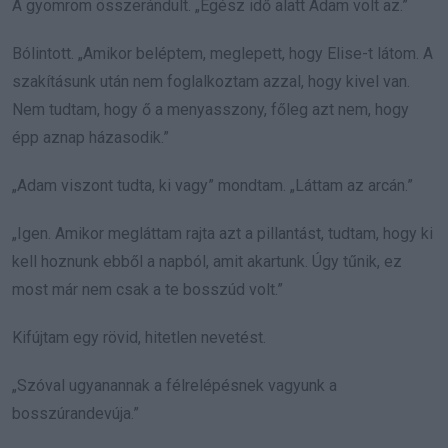
A gyomrom összerándult. „Egész idő alatt Adam volt az.”
Bólintott. „Amikor beléptem, meglepett, hogy Elise-t látom. A
szakításunk után nem foglalkoztam azzal, hogy kivel van.
Nem tudtam, hogy ő a menyasszony, főleg azt nem, hogy
épp aznap házasodik.”
„Adam viszont tudta, ki vagy” mondtam. „Láttam az arcán.”
„Igen. Amikor megláttam rajta azt a pillantást, tudtam, hogy ki
kell hoznunk ebből a napból, amit akartunk. Úgy tűnik, ez
most már nem csak a te bosszúd volt.”
Kifújtam egy rövid, hitetlen nevetést.
„Szóval ugyanannak a félrelépésnek vagyunk a
bosszúrandevúja.”