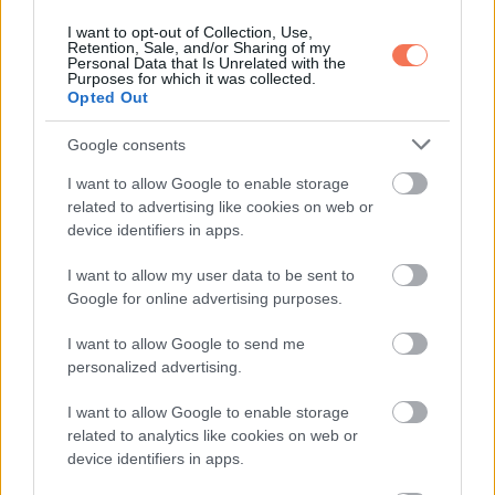
meg, míg a tényleges bevezetés 2027-ben indulhatna.
I want to opt-out of Collection, Use,
Retention, Sale, and/or Sharing of my
Personal Data that Is Unrelated with the
A végső rendszer hatását azonban alapvetően az dönti el,
Purposes for which it was collected.
Opted Out
milyen szélesen húzzák meg az adóalap határait, és milyen
szabályok szerint értékelik a különböző vagyonelemeket.
Google consents
I want to allow Google to enable storage
twice
related to advertising like cookies on web or
device identifiers in apps.
I want to allow my user data to be sent to
Google for online advertising purposes.
I want to allow Google to send me
personalized advertising.
I want to allow Google to enable storage
related to analytics like cookies on web or
device identifiers in apps.