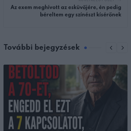
KÖVETKEZŐ POSZT
Az exem meghívott az esküvőjére, én pedig
béreltem egy színészt kísérőnek
További bejegyzések