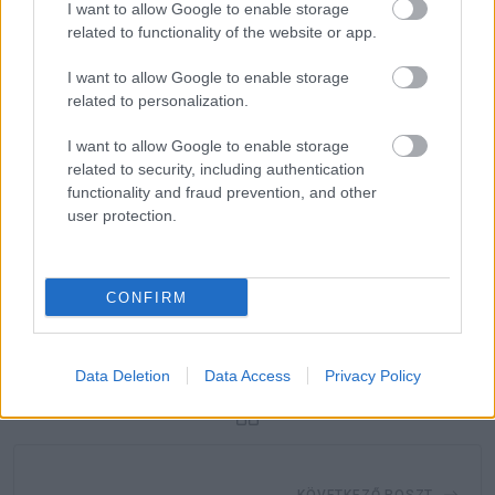
I want to allow Google to enable storage
related to functionality of the website or app.
Oszd meg ezt a posztot:
I want to allow Google to enable storage
related to personalization.
Whatsapp
Reddit
Share
I want to allow Google to enable storage
via
related to security, including authentication
Email
functionality and fraud prevention, and other
user protection.
ELŐZŐ POSZT
CONFIRM
A körmeid sokat elárulhatnak az
egészségedről
Data Deletion
Data Access
Privacy Policy