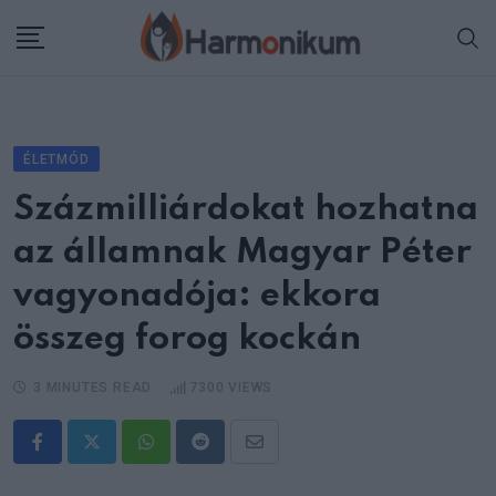
Skip
to
content
ÉLETMÓD
Százmilliárdokat hozhatna
az államnak Magyar Péter
vagyonadója: ekkora
összeg forog kockán
3 MINUTES READ
7300
VIEWS
Whatsapp
Reddit
Share
via