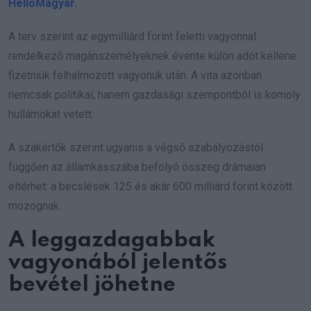
HelloMagyar
.
A terv szerint az egymilliárd forint feletti vagyonnal
rendelkező magánszemélyeknek évente külön adót kellene
fizetniük felhalmozott vagyonuk után. A vita azonban
nemcsak politikai, hanem gazdasági szempontból is komoly
hullámokat vetett.
A szakértők szerint ugyanis a végső szabályozástól
függően az államkasszába befolyó összeg drámaian
eltérhet: a becslések 125 és akár 600 milliárd forint között
mozognak.
A leggazdagabbak
vagyonából jelentős
bevétel jöhetne