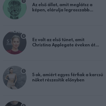
Az első állat, amit meglátsz a
képen, elárulja legrosszabb
tulajdonságodat
Ez volt az első tünet, amit
Christina Applegate éveken át
félreértett, pedig a szklerózis
multiplex egyértelmű jele volt
5 ok, amiért egyes férfiak a karcsú
nőket részesítik előnyben