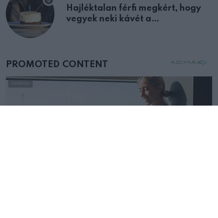
Hajléktalan férfi megkért, hogy
vegyek neki kávét a
születésnapján – órákkal később
mellettem ült az első osztályon