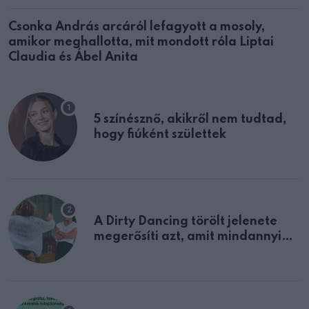
Csonka András arcáról lefagyott a mosoly,
amikor meghallotta, mit mondott róla Liptai
Claudia és Ábel Anita
5 színésznő, akikről nem tudtad,
hogy fiúként születtek
A Dirty Dancing törölt jelenete
megerősíti azt, amit mindannyian
sejtettünk