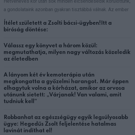
Hetvenéves kor után sok minden elcsendesedik körülöttünk,
a gondolataink azonban gyakran tisztábbá válnak. Az ember
Ítélet született a Zsolti bácsi-ügyben!Itt a
bíróság döntése:
Válassz egy könyvet a három közül:
megmutathatja, milyen nagy változás közeledik
az életedben
A lányom két év kemoterápia után
megkongatta a győzelmi harangot. Már éppen
elhagytuk volna a kórházat, amikor az orvosa
utánunk sietett: „Várjanak! Van valami, amit
tudniuk kell”
Robbanhat az egészségügy egyik legsúlyosabb
ügye: Hegedűs Zsolt feljelentése hatalmas
lavinát indíthat el!