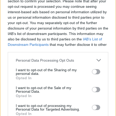
section to confirm your selection. Please note that after your
opt-out request is processed you may continue seeing
Azt ugyanakkor problémásnak tartja, ha már egyszer
interest-based ads based on personal information utilized by
us or personal information disclosed to third parties prior to
leadózott vagyonokra újabb adóteher kerül.
your opt-out. You may separately opt-out of the further
disclosure of your personal information by third parties on the
Hasonló kritikát fogalmazott meg
Zsiday Viktor
befektetési
IAB’s list of downstream participants. This information may
szakember is.
also be disclosed by us to third parties on the
IAB’s List of
Downstream Participants
that may further disclose it to other
third parties.
Szerinte az új rendszer versenyhátrányba hozhatná a magyar
tulajdonú vállalatokat, különösen akkor, ha a külföldi cégek
Please note that this website/app uses one or more Google
Personal Data Processing Opt Outs
services and may gather and store information including but
nem ugyanazon logika mentén viselnék a terheket.
not limited to your visit or usage behaviour. You may click to
I want to opt-out of the Sharing of my
personal data.
grant or deny consent to Google and its third-party tags to
2027-ben indulhat a
Opted In
use your data for below specified purposes in below Google
rendszer
consent section.
I want to opt-out of the Sale of my
Personal Data.
Opted In
Az eddigi elképzelések alapján a vagyonadó egységes, évi
I want to opt-out of processing my
1 százalékos kulccsal működne. A jelenlegi menetrend
Personal Data for Targeted Advertising.
Opted In
szerint a jogszabály elfogadása 2026 őszén történhetne