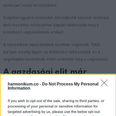
rendszert hozta fel mintaként.
Svájcban ugyanis évtizedek óta működik hasonló rendszer,
ahol részletes módszertan alapján határozzák meg a
különböző vagyonelemek értékét.
A nemzetközi tapasztalatok azonban vegyesek. Több
európai ország éppen az értékelési nehézségek és a
végrehajtási problémák miatt szüntette meg a vagyonadót.
A gazdasági elit már
reagált
harmonikum.co -
Do Not Process My Personal
Information
A javaslat erős visszhangot váltott ki az üzleti életben
is.
Csányi Sándor
, az
OTP Bank
elnöke korábban úgy
If you wish to opt-out of the sale, sharing to third parties, or
processing of your personal or sensitive information for
nyilatkozott, hogy nem látja még világosan a konstrukció
targeted advertising by us, please use the below opt-out
pontos szerkezetét.