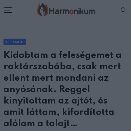
Skip
to
content
ÉLETMÓD
Kidobtam a feleségemet a
raktárszobába, csak mert
ellent mert mondani az
anyósának. Reggel
kinyitottam az ajtót, és
amit láttam, kifordította
alólam a talajt…