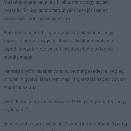
Másképp akarta nevelni a fiunkat, mint ahogy anyám
javasolta. Én úgy gondoltam, anyám csak jót akar az
unokájának, jobb, ha hallgatunk rá.
Anita nem engedett. Összeszólalkoztak azon is, hogy
kapjon-e tápszert vagy ne. Anyám ilyenkor dührohamot
kapott, összetört pár tányért, majd egy hétig betegnek
mondta magát.
Nemrég anyám házában voltunk, ott mérgesedett el végleg
minden. A gyerek lázas lett, majd rángatózni kezdett. Anyám
Anitát hibáztatta:
„Nem tudod megóvni az unokámat? Hogy engedhetted, hogy
így legyen?”
Én is igazat adtam anyámnak. Számon kértem Anitát, ő pedig