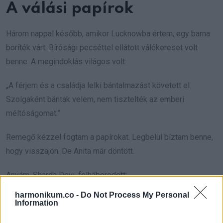
A válási papírok
Három nappal később, amikor Lucknowba értem, egy barna
boríték várt. Bírósági pecséttel ellátott válókereset volt
benne. A megindoklás világos volt:
„A férjem és a családja lelki bántalmazást követett el.
Szolgaként bántak velem, nem tisztelték az emberi
méltóságomat.”
Remegő kézzel fogtam a papírokat. Legbelül bíztam benne,
hogy visszajön. De Anita már döntött.
Anyám, Sharda Devi, felháborodott:
harmonikum.co -
Do Not Process My Personal
„Hogy merészeli! A válás szégyen a családjára! Hagyd ott!
Information
Úgyis visszakúszik!”