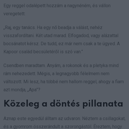
Egy reggel odalépett hozzám a nagynéném, és vállon
veregetett:
„Raj, egy tanács. Ha egy nő beadja a válást, nehéz
visszafordítani. Két utad marad. Elfogadod, vagy alázattal
bocsánatot kérsz. De tudd, ez már nem csak a te ügyed. A
Kapoor család becsületéről is szó van.”
Csendben maradtam. Anyám, a rokonok és a pletyka mind
rám nehezedett. Mégis, a legnagyobb félelmem nem
változott. Mi lesz, ha többé nem hallom reggel, ahogy a fiam
azt mondja, „Apa”?
Közeleg a döntés pillanata
Aznap este egyedül álltam az udvaron. Néztem a csillagokat,
és a gyomrom összerándult a szorongástól. Éreztem, hogy