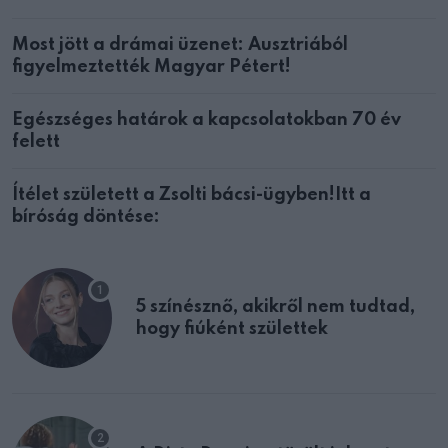
Most jött a drámai üzenet: Ausztriából
figyelmeztették Magyar Pétert!
Egészséges határok a kapcsolatokban 70 év
felett
Ítélet született a Zsolti bácsi-ügyben!Itt a
bíróság döntése:
5 színésznő, akikről nem tudtad,
hogy fiúként születtek