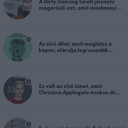
A Dirty Dancing törölt jelenete
megerősíti azt, amit mindannyian
sejtettünk
Az első állat, amit meglátsz a
képen, elárulja legrosszabb
tulajdonságodat
Ez volt az első tünet, amit
Christina Applegate éveken át
félreértett, pedig a szklerózis
multiplex egyértelmű jele volt