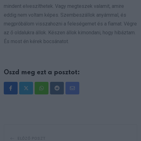
mindent elveszíthetek. Vagy megteszek valamit, amire
eddig nem voltam képes. Szembeszállok anyámmal, és
megpróbálom visszahozni a feleségemet és a fiamat. Végre
az ő oldalukra állok. Készen állok kimondani, hogy hibáztam.
És most én kérek bocsánatot.
Oszd meg ezt a posztot:
Whatsapp
Reddit
Share
via
Email
ELŐZŐ POSZT