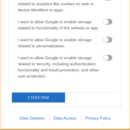
Nem megyek vissza.”
related to analytics like cookies on web or
device identifiers in apps.
A könnyeim maguktól indultak meg.
I want to allow Google to enable storage
related to functionality of the website or app.
Későn jött bűntudat
I want to allow Google to enable storage
related to personalization.
Napokig úgy jártam-keltem, mint egy üres test. A munkára
képtelen voltam figyelni. Minden éjjel azt álmodtam, hogy
I want to allow Google to enable storage
Anita a fiunkkal elmegy, én meg hiába rohanok utánuk.
related to security, including authentication
functionality and fraud prevention, and other
user protection.
Kezdtem megérteni. Két éven át csak anyám hangját
hallottam, és Anitát tűrésre kényszerítettem. Nem álltam ki
mellette, pedig értem adta fel az életét.
CONFIRM
Most ennek az árát fizetem. Elveszíthetem őt és a fiamat.
Data Deletion
Data Access
Privacy Policy
A kijózanító valóság