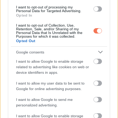
I want to opt-out of processing my
Personal Data for Targeted Advertising.
A fejemet fogtam, és hallgattam. Minden vád úgy hasított
Opted In
belém, mint egy kés.
I want to opt-out of Collection, Use,
Retention, Sale, and/or Sharing of my
A gyermek elvesztésének
Personal Data that Is Unrelated with the
Purposes for which it was collected.
fájdalma
Opted Out
Google consents
Éjjel titokban felhívtam Anitát. Felvette. A képernyőn láttam,
ahogy a fiunk az ölében alszik. Összeszorult a torkom. Csak
I want to allow Google to enable storage
related to advertising like cookies on web or
ennyit kértem:
device identifiers in apps.
„Anita, legalább hadd lássam őt. Borzasztóan hiányzik.”
I want to allow my user data to be sent to
Google for online advertising purposes.
Rám nézett, tekintete jéghideg volt:
I want to allow Google to send me
personalized advertising.
„Most eszedbe jut a fiad? És nem jut eszedbe, hogy a
raktárba dobtál, és szolgaként bántál velem? Raj, elkéstél.
I want to allow Google to enable storage