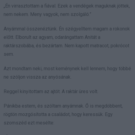
„Én virrasztottam a fiával. Ezek a vendégek maguknak jöttek,
nem nekem. Meny vagyok, nem szolgáló.”
Anyámmal összenéztünk. Én szégyelltem magam a rokonok
előtt. Elborult az agyam, odarángattam Anitát a
raktárszobába, és bezártam. Nem kapott matracot, pokrócot
sem.
Azt mondtam neki, most keménynek kell lennem, hogy többé
ne szóljon vissza az anyósának.
Reggel kinyitottam az ajtót. A raktár üres volt.
Pánikba estem, és szóltam anyámnak. Ő is megdöbbent,
rögtön mozgósította a családot, hogy keressük. Egy
szomszéd ezt mesélte: