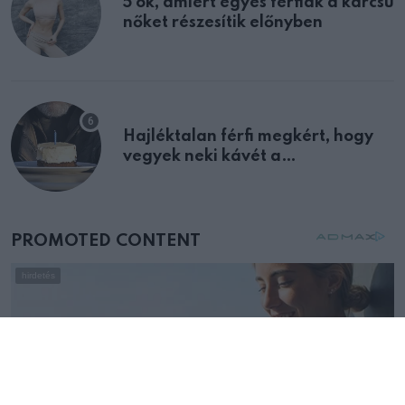
5 ok, amiért egyes férfiak a karcsú
nőket részesítik előnyben
Hajléktalan férfi megkért, hogy
vegyek neki kávét a
születésnapján – órákkal később
mellettem ült az első osztályon