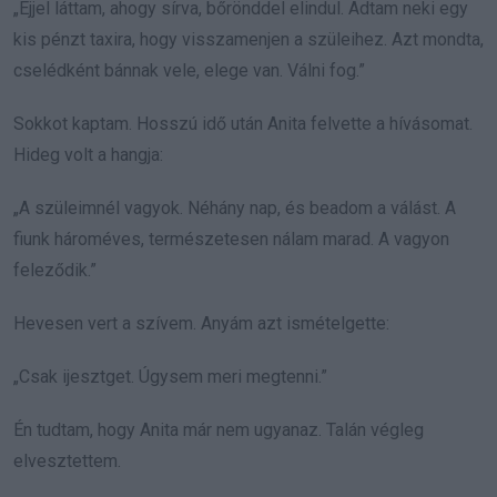
„Éjjel láttam, ahogy sírva, bőrönddel elindul. Adtam neki egy
kis pénzt taxira, hogy visszamenjen a szüleihez. Azt mondta,
cselédként bánnak vele, elege van. Válni fog.”
Sokkot kaptam. Hosszú idő után Anita felvette a hívásomat.
Hideg volt a hangja:
„A szüleimnél vagyok. Néhány nap, és beadom a válást. A
fiunk hároméves, természetesen nálam marad. A vagyon
feleződik.”
Hevesen vert a szívem. Anyám azt ismételgette:
„Csak ijesztget. Úgysem meri megtenni.”
Én tudtam, hogy Anita már nem ugyanaz. Talán végleg
elvesztettem.