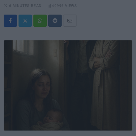
6 MINUTES READ
40996
VIEWS
Whatsapp
Reddit
Share
via
Email