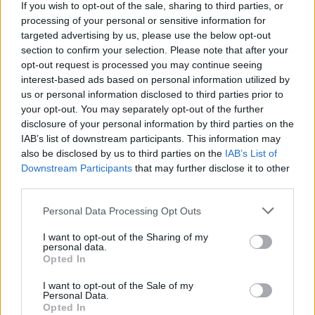
If you wish to opt-out of the sale, sharing to third parties, or
Én nem dühöt éreztem, hanem félelmet. Ha elválunk,
processing of your personal or sensitive information for
targeted advertising by us, please use the below opt-out
elveszítem a fiamat. Indiai szabály szerint a három év alatti
section to confirm your selection. Please note that after your
gyermek az anyánál marad.
opt-out request is processed you may continue seeing
interest-based ads based on personal information utilized by
Családi és közösségi
us or personal information disclosed to third parties prior to
your opt-out. You may separately opt-out of the further
nyomás
disclosure of your personal information by third parties on the
IAB’s list of downstream participants. This information may
A hír percek alatt körbement a jaipuri rokonok között. Volt, aki
also be disclosed by us to third parties on the
IAB’s List of
Downstream Participants
that may further disclose it to other
letolt:
third parties.
„Raj, eszednél voltál? A feleséged friss szülő, te meg
Please note that this website/app uses one or more Google
Personal Data Processing Opt Outs
services and may gather and store information including but
raktárba zártad. Ez kegyetlen.”
not limited to your visit or usage behaviour. You may click to
I want to opt-out of the Sharing of my
personal data.
grant or deny consent to Google and its third-party tags to
Mások rálicitáltak:
Opted In
use your data for below specified purposes in below Google
consent section.
I want to opt-out of the Sale of my
„Az egész falu beszél rólatok. A Kapoor család hírhedt,
Personal Data.
Opted In
ahogy bánik a menyeivel. Ki akar majd ide házasodni?”