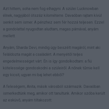
Azt hittem, soha nem fog elhagyni. A szülei Lucknowban
élnek, nagyjából ötszáz kilométerre. Davaóban rajtam kívül
senkit sem ismer. A pénzhez sem fér hozzá teljesen. Ezzel
a gondolattal nyugodtan aludtam, magas párnával, anyám
mellett.
Anyám, Sharda Devi, mindig úgy beszélt magáról, mint aki
feláldozta magát a családért. A menyétől teljes
engedelmességet várt. Én is így gondolkodtam: a fiú
kötelessége gondoskodni a szüleiről. A nőnek tűrnie kell
egy kicsit, ugyan mi baj lehet ebből?
A feleségem, Anita, másik városból származik. Davaóban
ismerkedtünk meg, amikor ott tanultunk. Amikor szóba került
az esküvő, anyám tiltakozott: