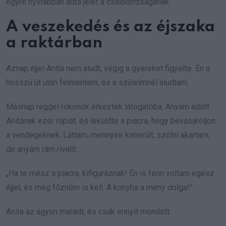
egyre nyíltabban adta jelét a csalódottságának.
A veszekedés és az éjszaka
a raktárban
Aznap éjjel Anita nem aludt, végig a gyereket figyelte. Én a
hosszú út után felmentem, és a szüleimnél aludtam.
Másnap reggel rokonok érkeztek látogatóba. Anyám adott
Anitának ezer rúpiát, és leküldte a piacra, hogy bevásároljon
a vendégeknek. Láttam, mennyire kimerült, szólni akartam,
de anyám rám rivallt:
„Ha te mész a piacra, kifiguráznak! Én is fenn voltam egész
éjjel, és még főznöm is kell. A konyha a meny dolga!”
Anita az ágyon maradt, és csak ennyit mondott: