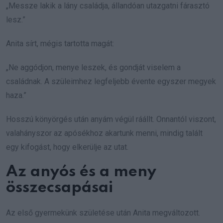
„Messze lakik a lány családja, állandóan utazgatni fárasztó
lesz.”
Anita sírt, mégis tartotta magát:
„Ne aggódjon, menye leszek, és gondját viselem a
családnak. A szüleimhez legfeljebb évente egyszer megyek
haza.”
Hosszú könyörgés után anyám végül ráállt. Onnantól viszont,
valahányszor az apósékhoz akartunk menni, mindig talált
egy kifogást, hogy elkerülje az utat.
Az anyós és a meny
összecsapásai
Az első gyermekünk születése után Anita megváltozott.