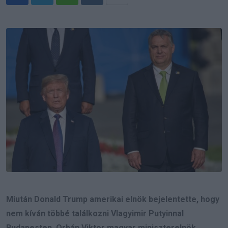
Whatsapp
Reddit
Share
via
Email
Miután Donald Trump amerikai elnök bejelentette, hogy
nem kíván többé találkozni Vlagyimir Putyinnal
Budapesten, Orbán Viktor magyar miniszterelnök