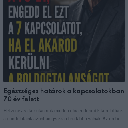
Egészséges határok a kapcsolatokban
70 év felett
Hetvenéves kor után sok minden elcsendesedik körülöttünk,
a gondolataink azonban gyakran tisztábbá válnak. Az ember