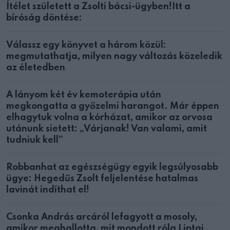
Ítélet született a Zsolti bácsi-ügyben!Itt a
bíróság döntése:
Válassz egy könyvet a három közül:
megmutathatja, milyen nagy változás közeledik
az életedben
A lányom két év kemoterápia után
megkongatta a győzelmi harangot. Már éppen
elhagytuk volna a kórházat, amikor az orvosa
utánunk sietett: „Várjanak! Van valami, amit
tudniuk kell”
Robbanhat az egészségügy egyik legsúlyosabb
ügye: Hegedűs Zsolt feljelentése hatalmas
lavinát indíthat el!
Csonka András arcáról lefagyott a mosoly,
amikor meghallotta, mit mondott róla Liptai