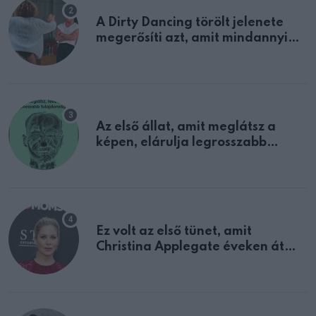
A Dirty Dancing törölt jelenete
megerősíti azt, amit mindannyian
sejtettünk
Az első állat, amit meglátsz a
képen, elárulja legrosszabb
tulajdonságodat
Ez volt az első tünet, amit
Christina Applegate éveken át
félreértett, pedig a szklerózis
multiplex egyértelmű jele volt