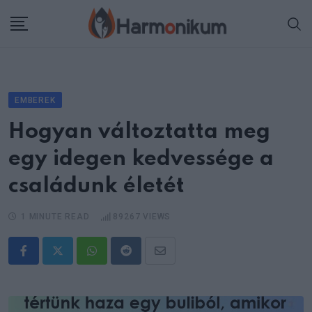
Skip
to
content
EMBEREK
Hogyan változtatta meg
egy idegen kedvessége a
családunk életét
1 MINUTE READ
89267
VIEWS
Whatsapp
Reddit
Share
via
Email