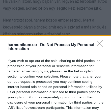
Ha valakin látom, hogy bajban van, legyen az lerobbant autós
vagy idegen, akinek jól jön egy segítő kéz, eszembe jut ő.
Nem tartozásból, hanem közös emberségből. Mert a
kedvesség olyan ajándék, amit egyik szív ad a másiknak, és
közben mindannyiunkat erősebbé tesz.
harmonikum.co -
Do Not Process My Personal
Information
Oszd meg ezt a posztot:
If you wish to opt-out of the sale, sharing to third parties, or
processing of your personal or sensitive information for
targeted advertising by us, please use the below opt-out
Whatsapp
Reddit
Share
section to confirm your selection. Please note that after your
via
opt-out request is processed you may continue seeing
interest-based ads based on personal information utilized by
Email
us or personal information disclosed to third parties prior to
your opt-out. You may separately opt-out of the further
disclosure of your personal information by third parties on the
IAB’s list of downstream participants. This information may
ELŐZŐ POSZT