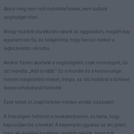
Akkor még nem volt mobiltelefonunk, nem tudtunk
segítséget hívni.
Ahogy kezdett eluralkodni rajtunk az aggodalom, megállt egy
egyetemista fiú, és felajánlotta, hogy bevisz minket a
legközelebbi városba.
Amikor fizetni akartunk a segítségéért, csak mosolygott, és
azt mondta: „Add tovább.” Ez a mondat és a kedvessége
mélyen megérintett minket, mégis, az idő múltával a történet
lassan elhalványult bennünk.
Évek teltek el, majd hirtelen minden emlék visszatért.
A feleségem felhívott a munkahelyemen, és kérte, hogy
kapcsoljam be a híreket. A képernyőn ugyanaz az arc jelent
meg, aki évekkel korábban segített nekünk, most már