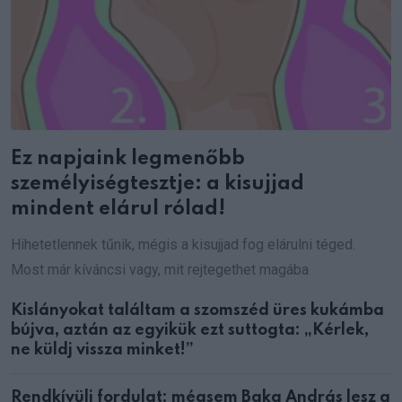
Ez napjaink legmenőbb
személyiségtesztje: a kisujjad
mindent elárul rólad!
Hihetetlennek tűnik, mégis a kisujjad fog elárulni téged.
Most már kíváncsi vagy, mit rejtegethet magába
Kislányokat találtam a szomszéd üres kukámba
bújva, aztán az egyikük ezt suttogta: „Kérlek,
ne küldj vissza minket!”
Rendkívüli fordulat: mégsem Baka András lesz a