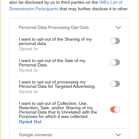
also be disclosed by us to third parties on the
IAB’s List of
Jelek, hogy a szülő életének vége közeleg,
Downstream Participants
that may further disclose it to other
third parties.
készülj fel
Please note that this website/app uses one or more Google
Personal Data Processing Opt Outs
services and may gather and store information including but
not limited to your visit or usage behaviour. You may click to
I want to opt-out of the Sharing of my
personal data.
grant or deny consent to Google and its third-party tags to
Opted In
use your data for below specified purposes in below Google
consent section.
KÖVETKEZŐ POSZT
I want to opt-out of the Sale of my
Personal Data.
Kidobtam a feleségemet a raktárszobába,
Opted In
csak mert ellent mert mondani az
I want to opt-out of processing my
anyósának. Reggel kinyitottam az ajtót, és
Personal Data for Targeted Advertising.
amit láttam, kifordította alólam a talajt…
Opted In
I want to opt-out of Collection, Use,
Retention, Sale, and/or Sharing of my
Personal Data that Is Unrelated with the
Purposes for which it was collected.
Opted Out
További bejegyzések
Google consents