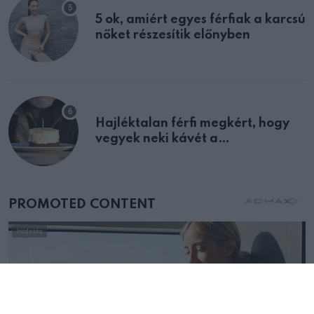
5 ok, amiért egyes férfiak a karcsú
nőket részesítik előnyben
Hajléktalan férfi megkért, hogy
vegyek neki kávét a
születésnapján – órákkal később
mellettem ült az első osztályon