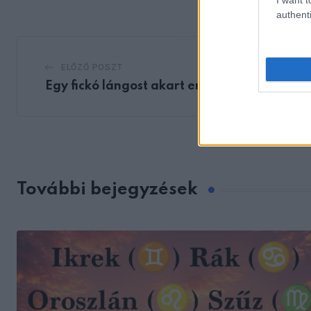
authenti
ELŐZŐ POSZT
Egy fickó lángost akart enni a Balatonon
További bejegyzések