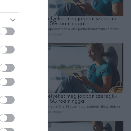
emes
ban fontos
k,
élők
eg
lejjebb!