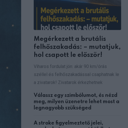
Megérkezett a brutális
felhőszakadás: – mutatjuk,
hol csapott le először!
Viharos fordulat jön: akár 90 km/órás
széllel és felhőszakadással csaphatnak le
a zivatarok! Zivatarok érkezhetnek
Válassz egy szimbólumot, és nézd
meg, milyen üzenetre lehet most a
legnagyobb szükséged
A stroke figyelmeztető jelei,