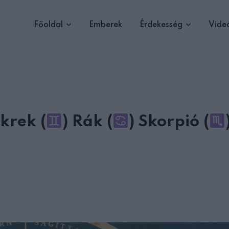
Főoldal
Emberek
Érdekesség
Vide
krek (
) Rák (
) Skorpió (