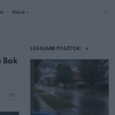
ók
Rólunk
LEGÚJABB POSZTOK:
) Bak
Share
via
Email