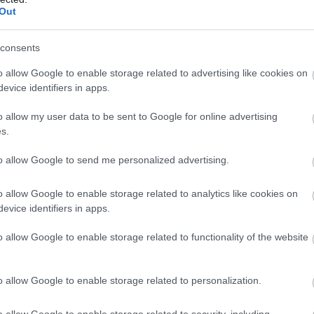
Out
ramlása és a kreatív tevékenységek kerülnek előtérbe. Ma érd
consents
jában, hiszen könnyen megtalálhatod az inspirációt. Kapcsolataid
o allow Google to enable storage related to advertising like cookies on
ed a félreértéseket. Az érzelmek most erőteljesen jelen leszne
evice identifiers in apps.
ra a nap különleges találkozást hozhat, míg a párkapcsolatban 
o allow my user data to be sent to Google for online advertising
lj, és kerüld a túlzott kimerültséget. Az esti órákban engedd m
s.
 ha kedvelés és a „sok szerencsét” beírása után gördítesz 
to allow Google to send me personalized advertising.
o allow Google to enable storage related to analytics like cookies on
evice identifiers in apps.
o allow Google to enable storage related to functionality of the website
o allow Google to enable storage related to personalization.
o allow Google to enable storage related to security, including