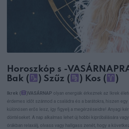
Horoszkóp s -VASÁRNAPR
Bak (
) Szűz (
) Kos (
)
Ikrek (
)
VASÁRNAP
olyan energiák érkeznek az Ikrek élet
érdemes időt szánnod a családra és a barátokra, hiszen egy 
különösen erős lesz, így figyelj a megérzéseidre! Anyagi k
döntéseket. A nap alkalmas lehet új hobbi kipróbálására vagy
órákban relaxálj, olvass vagy hallgass zenét, hogy a követke