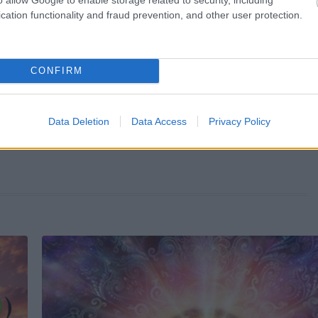
cation functionality and fraud prevention, and other user protection.
KÖVETKEZŐ POS
Figyelem! Itt a holnapi horos
CONFIRM
október 27-re, vasárnapra: hata
változást hoz a nap! Főként ez
csillagjegy érin
Data Deletion
Data Access
Privacy Policy