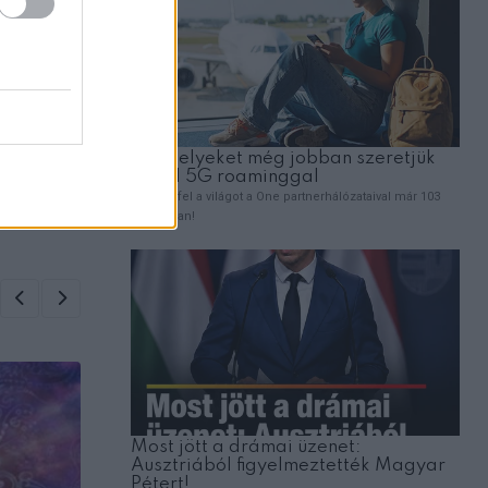
ZT
zkóp
lmas
 a 4
tett: