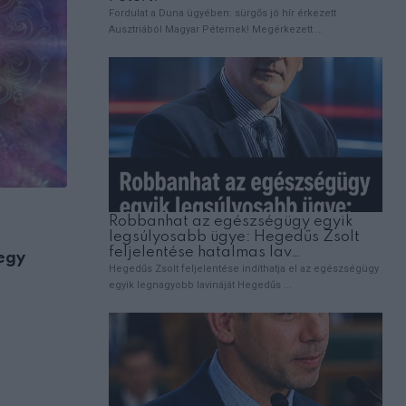
jegy
EZOTÉRIA
Itt a pénzügyi horoszkóp 2026 nyarára:
Univerzum