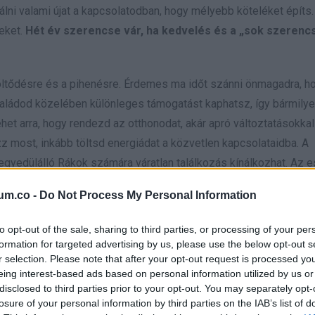
álni valami újat a kapcsolatodban, hogy mélyebb köteléket építs.
teket.
Hét év szerencse vár, ha kedvelés és a „sok szerenc
töltődésre és a pihenésre. Érdemes ma időt szánni önmagadra, ho
 családod közelében különleges támogatást kaphatsz, így bármily
het arra, hogy rendezd az otthonodat, akár apró változtatásokkal
zz most, inkább töltsd energiádat a közvetlen kapcsolataidba. A
egyedülálló Rákok számára váratlan találkozás kínálkozhat. Az e
spiráló könyvet.
Hét év szerencse vár, ha kedvelés és a „so
um.co -
Do Not Process My Personal Information
to opt-out of the sale, sharing to third parties, or processing of your per
sznek a körülöttük lévő energiákra, ami megnyithatja a lehetős
formation for targeted advertising by us, please use the below opt-out s
megérteni saját érzéseidet, illetve azokat a dolgokat, amelyek i
r selection. Please note that after your opt-out request is processed y
eing interest-based ads based on personal information utilized by us or
 beszélgetésekre számíthatsz, amelyek elmélyíthetik az össze
disclosed to third parties prior to your opt-out. You may separately opt-
seket hozz. Kreatív és spirituális tevékenységek szintén előté
losure of your personal information by third parties on the IAB’s list of
tban élsz, mély és érzéki pillanatok várnak rátok, ami felerősíth