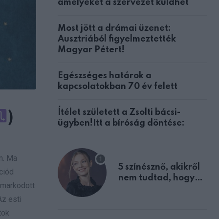
amelyeket a szervezet küldhet
Most jött a drámai üzenet:
Ausztriából figyelmeztették
Magyar Pétert!
Egészséges határok a
kapcsolatokban 70 év felett
Ítélet született a Zsolti bácsi-
)
ügyben!Itt a bíróság döntése:
n. Ma
5 színésznő, akikről
ciód
nem tudtad, hogy
amarkodott
fiúként születtek
Az esti
tok