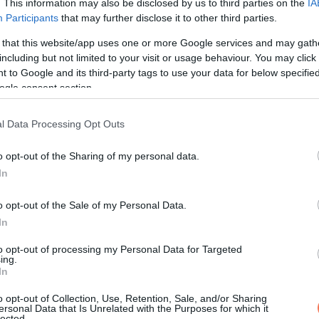
. This information may also be disclosed by us to third parties on the
IA
Participants
that may further disclose it to other third parties.
 mai nap lehetőséget kínál egy érdekes ismerkedésre. Az esti ó
 a „sok szerencsét” beírása után gördítesz lejjebb!
 that this website/app uses one or more Google services and may gath
including but not limited to your visit or usage behaviour. You may click 
 to Google and its third-party tags to use your data for below specifi
ezés napja lesz. Érdemes átgondolni a jövőbeli célokat és megte
ogle consent section.
nap folyamán olyan inspiráló ötletekre bukkanhatsz, amelyek hos
z őszinte kommunikáció lesz a kulcs, ne tartsd vissza az érzés
l Data Processing Opt Outs
s a szeretteiddel. A párkapcsolatodban új megértést találhatsz a
ldobhatja a napot. Az egészségedre is figyelj, és szánj időt val
o opt-out of the Sharing of my personal data.
ok szerencsét” beírása után gördítesz lejjebb!
In
o opt-out of the Sale of my Personal Data.
taság iránti vágy kerül előtérbe, így érdemes rendszerezni ott
In
y rendbe hozd a gondolataidat és megteremtsd a lelki egyensúlyt
ltött idő különösen felemelő lesz. A párkapcsolatodban mélyebb
to opt-out of processing my Personal Data for Targeted
ing.
atnak a partneredhez. Az egyedülálló Szüzek számára a mai n
In
sekben légy óvatos, ne hozz elhamarkodott döntéseket. Az esti
o opt-out of Collection, Use, Retention, Sale, and/or Sharing
ét év szerencse vár, ha kedvelés és a „sok szerencsét” b
ersonal Data that Is Unrelated with the Purposes for which it
lected.