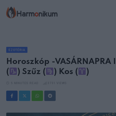
Skip
to
content
EZOTÉRIA
Horoszkóp -VASÁRNAPRA I
(
) Szűz (
) Kos (
)
5 MINUTES READ
3731
VIEWS
Whatsapp
Reddit