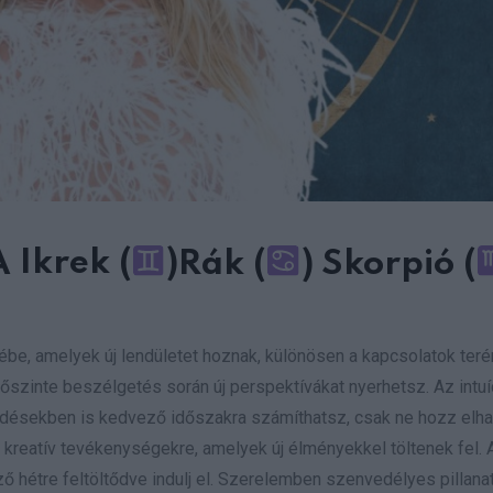
A
Ikrek (
)
Rák (
) Skorpió (
ébe, amelyek új lendületet hoznak, különösen a kapcsolatok teré
őszinte beszélgetés során új perspektívákat nyerhetsz. Az intuí
érdésekben is kedvező időszakra számíthatsz, csak ne hozz elh
 kreatív tevékenységekre, amelyek új élményekkel töltenek fel. 
ző hétre feltöltődve indulj el. Szerelemben szenvedélyes pillana