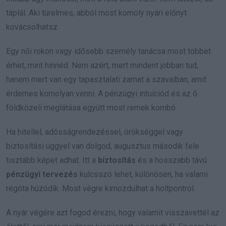
táplál. Aki türelmes, abból most komoly nyári előnyt
kovácsolhatsz.
Egy női rokon vagy idősebb személy tanácsa most többet
érhet, mint hinnéd. Nem azért, mert mindent jobban tud,
hanem mert van egy tapasztalati zamat a szavaiban, amit
érdemes komolyan venni. A pénzügyi intuíciód és az ő
földközeli meglátása együtt most remek kombó.
Ha hitellel, adósságrendezéssel, örökséggel vagy
biztosítási üggyel van dolgod, augusztus második fele
tisztább képet adhat. Itt a
biztosítás
és a hosszabb távú
pénzügyi tervezés
kulcsszó lehet, különösen, ha valami
régóta húzódik. Most végre kimozdulhat a holtpontról.
A nyár végére azt fogod érezni, hogy valamit visszavettél az