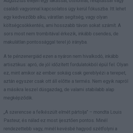
Augusztus elején egy lakással, otthonnal, felújítással vagy
családi vagyonnal kapcsolatos ügy kerül fókuszba. Itt lehet
egy kedvezőbb alku, váratlan segítség, vagy olyan
költségcsökkentés, ami hosszabb távon sokat számít. A
sors most nem trombitával érkezik, inkább csendes, de
makulátlan pontossággal terel jó irányba.
A te pénzenergiád ezen a nyáron nem hivalkodó, inkább
artisztikus: apró, de jól időzített fordulatokból épül fel. Olyan
ez, mint amikor az ember sokáig csak gereblyézi a terepet,
aztán egyszer csak ott áll előtte a termés. Nem egyik napról
a másikra leszel dúsgazdag, de valami stabilabb alap
megképződik.
„A szerencse a felkészült elmét pártolja” – mondta Louis
Pasteur, és nálad ez most ijesztően pontos. Minél
rendezettebb vagy, minél kevésbé hagyod szétfolyni a