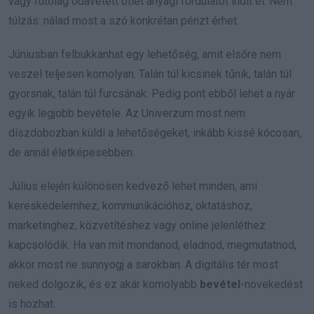
vagy futólag odavetett ötlet anyagi fordulatot indít el. Nem
túlzás: nálad most a szó konkrétan pénzt érhet.
Júniusban felbukkanhat egy lehetőség, amit elsőre nem
veszel teljesen komolyan. Talán túl kicsinek tűnik, talán túl
gyorsnak, talán túl furcsának. Pedig pont ebből lehet a nyár
egyik legjobb bevétele. Az Univerzum most nem
díszdobozban küldi a lehetőségeket, inkább kissé kócosan,
de annál életképesebben.
Július elején különösen kedvező lehet minden, ami
kereskedelemhez, kommunikációhoz, oktatáshoz,
marketinghez, közvetítéshez vagy online jelenléthez
kapcsolódik. Ha van mit mondanod, eladnod, megmutatnod,
akkor most ne sunnyogj a sarokban. A digitális tér most
neked dolgozik, és ez akár komolyabb
bevétel
-növekedést
is hozhat.