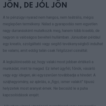
JÖN, DE JÓL JÖN
A te pénzügyi nyarad nem hangos, nem teátrális, mégis
meglepően termékeny. Nálad a gyarapodás nem egyetlen
nagy durranásként mutatkozik meg, hanem több kisebb, de
nagyon is valóságos bevételi hullámban. Júniusban például
egy kreatív, szolgáltató vagy segítő tevékenységből indulhat
be valami, amit eddig talán csak félgőzzel csináltál.
A legkülönösebb az, hogy valaki most jobban értékeli a
munkádat, mint te magad. Ez lehet ügyfél, főnök, vásárló
vagy egy idegen, aki egyszerűen továbbadja a híredet. A
szájhagyomány, az ajánlás, a „figyi, ismer valakit” típusú
helyzetek most aranyat érnek. Ne becsüld le a puha
kapcsolódások erejét.