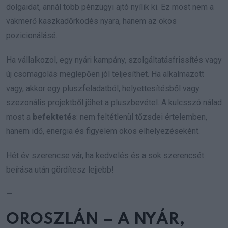
dolgaidat, annál több pénzügyi ajtó nyílik ki. Ez most nem a
vakmerő kaszkadőrködés nyara, hanem az okos
pozicionálásé.
Ha vállalkozol, egy nyári kampány, szolgáltatásfrissítés vagy
új csomagolás meglepően jól teljesíthet. Ha alkalmazott
vagy, akkor egy pluszfeladatból, helyettesítésből vagy
szezonális projektből jöhet a pluszbevétel. A kulcsszó nálad
most a
befektetés
: nem feltétlenül tőzsdei értelemben,
hanem idő, energia és figyelem okos elhelyezéseként.
Hét év szerencse vár, ha kedvelés és a sok szerencsét
beírása után gördítesz lejjebb!
—
OROSZLÁN – A NYÁR,