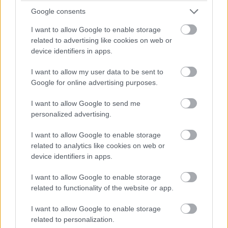
PÉNZT HOZ
Google consents
A Bika 2026 nyarán nem vakmerő húzásokkal, hanem
I want to allow Google to enable storage
related to advertising like cookies on web or
megfontolt, szinte már mesterien kimért döntésekkel nyer.
device identifiers in apps.
Júniusban egy olyan helyzetbe kerülsz, ahol más kapkodna,
te viszont kivársz – és pont ez hozza meg az anyagi előnyt.
I want to allow my user data to be sent to
Google for online advertising purposes.
Egy vásárlás, alku vagy szerződés körül érdemes lesz
hagyni ülepedni a dolgokat.
I want to allow Google to send me
personalized advertising.
Ez a nyár kedvez azoknak a Bikáknak, akik valamit
I want to allow Google to enable storage
eladnának, áraznának, újratárgyalnának vagy jobb
related to analytics like cookies on web or
feltételekkel szeretnének megszerezni. Egy tárgy, ingóság,
device identifiers in apps.
jármű vagy akár szolgáltatás kapcsán olyan fordulat jön,
I want to allow Google to enable storage
amelyből végül te jössz ki jobban. Nem nagy varázslat ez,
related to functionality of the website or app.
inkább pengeéles időzítés.
I want to allow Google to enable storage
Július elején egy férfi energiájú személy lehet kulcsfigura a
related to personalization.