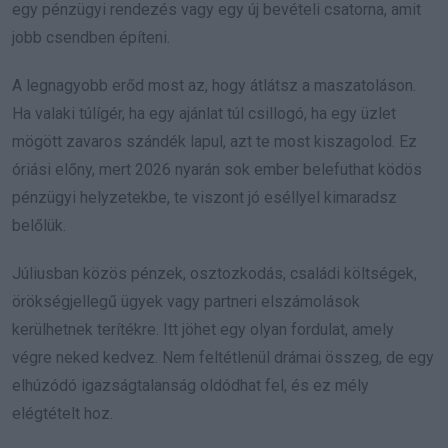
egy pénzügyi rendezés vagy egy új bevételi csatorna, amit
jobb csendben építeni.
A legnagyobb erőd most az, hogy átlátsz a maszatoláson.
Ha valaki túlígér, ha egy ajánlat túl csillogó, ha egy üzlet
mögött zavaros szándék lapul, azt te most kiszagolod. Ez
óriási előny, mert 2026 nyarán sok ember belefuthat ködös
pénzügyi helyzetekbe, te viszont jó eséllyel kimaradsz
belőlük.
Júliusban közös pénzek, osztozkodás, családi költségek,
örökségjellegű ügyek vagy partneri elszámolások
kerülhetnek terítékre. Itt jöhet egy olyan fordulat, amely
végre neked kedvez. Nem feltétlenül drámai összeg, de egy
elhúzódó igazságtalanság oldódhat fel, és ez mély
elégtételt hoz.