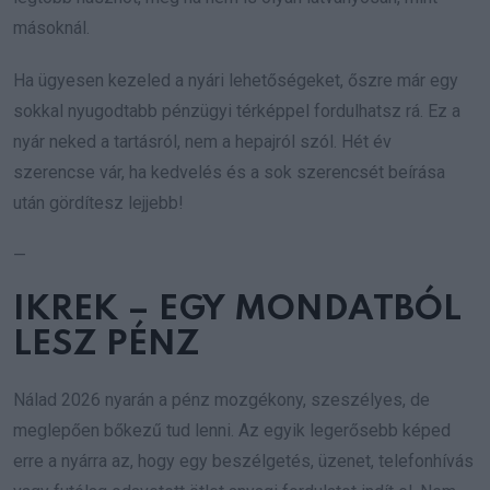
másoknál.
Ha ügyesen kezeled a nyári lehetőségeket, őszre már egy
sokkal nyugodtabb pénzügyi térképpel fordulhatsz rá. Ez a
nyár neked a tartásról, nem a hepajról szól. Hét év
szerencse vár, ha kedvelés és a sok szerencsét beírása
után gördítesz lejjebb!
—
IKREK – EGY MONDATBÓL
LESZ PÉNZ
Nálad 2026 nyarán a pénz mozgékony, szeszélyes, de
meglepően bőkezű tud lenni. Az egyik legerősebb képed
erre a nyárra az, hogy egy beszélgetés, üzenet, telefonhívás