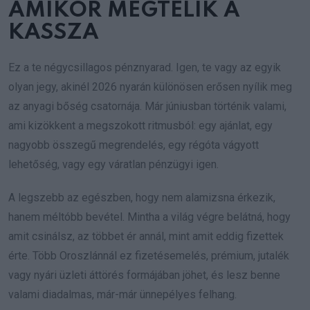
AMIKOR MEGTELIK A
KASSZA
Ez a te négycsillagos pénznyarad. Igen, te vagy az egyik
olyan jegy, akinél 2026 nyarán különösen erősen nyílik meg
az anyagi bőség csatornája. Már júniusban történik valami,
ami kizökkent a megszokott ritmusból: egy ajánlat, egy
nagyobb összegű megrendelés, egy régóta vágyott
lehetőség, vagy egy váratlan pénzügyi igen.
A legszebb az egészben, hogy nem alamizsna érkezik,
hanem méltóbb bevétel. Mintha a világ végre belátná, hogy
amit csinálsz, az többet ér annál, mint amit eddig fizettek
érte. Több Oroszlánnál ez fizetésemelés, prémium, jutalék
vagy nyári üzleti áttörés formájában jöhet, és lesz benne
valami diadalmas, már-már ünnepélyes felhang.