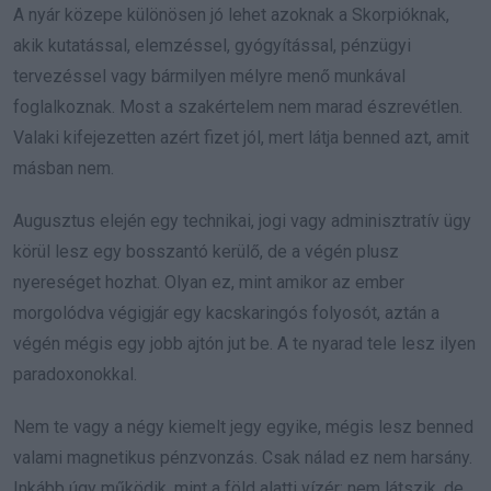
A nyár közepe különösen jó lehet azoknak a Skorpióknak,
akik kutatással, elemzéssel, gyógyítással, pénzügyi
tervezéssel vagy bármilyen mélyre menő munkával
foglalkoznak. Most a szakértelem nem marad észrevétlen.
Valaki kifejezetten azért fizet jól, mert látja benned azt, amit
másban nem.
Augusztus elején egy technikai, jogi vagy adminisztratív ügy
körül lesz egy bosszantó kerülő, de a végén plusz
nyereséget hozhat. Olyan ez, mint amikor az ember
morgolódva végigjár egy kacskaringós folyosót, aztán a
végén mégis egy jobb ajtón jut be. A te nyarad tele lesz ilyen
paradoxonokkal.
Nem te vagy a négy kiemelt jegy egyike, mégis lesz benned
valami magnetikus pénzvonzás. Csak nálad ez nem harsány.
Inkább úgy működik, mint a föld alatti vízér: nem látszik, de