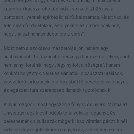
pénzenergiák is úgy cikáznak körülöttünk, mintha valami
kozmikus kasszafeltöltés indult volna el. 2026 nyara
pontosan ilyennek ígérkezik: sűrű, balzsamos, kicsit vad, és
tele olyan fordulatokkal, amelyeknél az ember csak néz,
hogy „na ezt honnan dobta ide a sors?”
Most nem a szokásos maszatolás jön, hanem egy
húsbavágóbb, földszagúbb pénzügyi horoszkóp. Olyan, ahol
nem annyi történik, hogy „légy nyitott a bőségre”, hanem
konkrét helyzetek, váratlan ajánlatok, elcsúszott utalások,
visszatérő tartozások, mellékesből fő bevétellé váló ügyek
és egészen fura szerencsepillanatok rajzolódnak ki.
A nyár rezgése most egyszerre fényes és nyers. Mintha az
Univerzum egy kicsit odébb tolta volna a függönyt, és
beleshetnénk a kulisszák mögé: ki kap váratlan pénzt, kinél
indul be egy régóta akadozó ügy, ki az, akinek végre nem