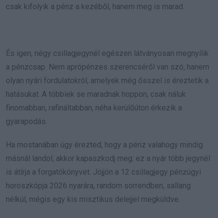
csak kifolyik a pénz a kezéből, hanem meg is marad.
És igen, négy csillagjegynél egészen látványosan megnyílik
a pénzcsap. Nem aprópénzes szerencséről van szó, hanem
olyan nyári fordulatokról, amelyek még ősszel is éreztetik a
hatásukat. A többiek se maradnak hoppon, csak náluk
finomabban, rafináltabban, néha kerülőúton érkezik a
gyarapodás.
Ha mostanában úgy érezted, hogy a pénz valahogy mindig
másnál landol, akkor kapaszkodj meg: ez a nyár több jegynél
is átírja a forgatókönyvet. Jöjjön a 12 csillagjegy pénzügyi
horoszkópja 2026 nyarára, random sorrendben, sallang
nélkül, mégis egy kis misztikus delejjel megküldve.