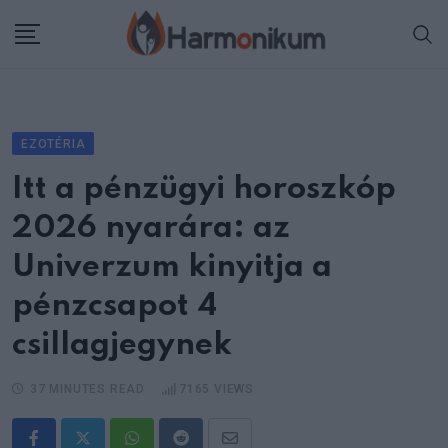
Skip
to
content
EZOTÉRIA
Itt a pénzügyi horoszkóp
2026 nyarára: az
Univerzum kinyitja a
pénzcsapot 4
csillagjegynek
37 MINUTES READ
7165
VIEWS