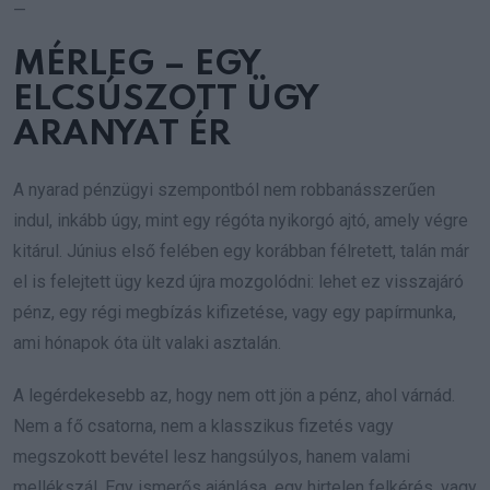
—
MÉRLEG – EGY
ELCSÚSZOTT ÜGY
ARANYAT ÉR
A nyarad pénzügyi szempontból nem robbanásszerűen
indul, inkább úgy, mint egy régóta nyikorgó ajtó, amely végre
kitárul. Június első felében egy korábban félretett, talán már
el is felejtett ügy kezd újra mozgolódni: lehet ez visszajáró
pénz, egy régi megbízás kifizetése, vagy egy papírmunka,
ami hónapok óta ült valaki asztalán.
A legérdekesebb az, hogy nem ott jön a pénz, ahol várnád.
Nem a fő csatorna, nem a klasszikus fizetés vagy
megszokott bevétel lesz hangsúlyos, hanem valami
mellékszál. Egy ismerős ajánlása, egy hirtelen felkérés, vagy