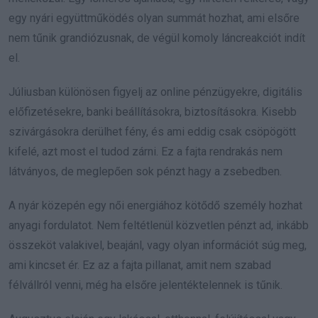
egy nyári együttműködés olyan summát hozhat, ami elsőre
nem tűnik grandiózusnak, de végül komoly láncreakciót indít
el.
Júliusban különösen figyelj az online pénzügyekre, digitális
előfizetésekre, banki beállításokra, biztosításokra. Kisebb
szivárgásokra derülhet fény, és ami eddig csak csöpögött
kifelé, azt most el tudod zárni. Ez a fajta rendrakás nem
látványos, de meglepően sok pénzt hagy a zsebedben.
A nyár közepén egy női energiához kötődő személy hozhat
anyagi fordulatot. Nem feltétlenül közvetlen pénzt ad, inkább
összeköt valakivel, beajánl, vagy olyan információt súg meg,
ami kincset ér. Ez az a fajta pillanat, amit nem szabad
félvállról venni, még ha elsőre jelentéktelennek is tűnik.