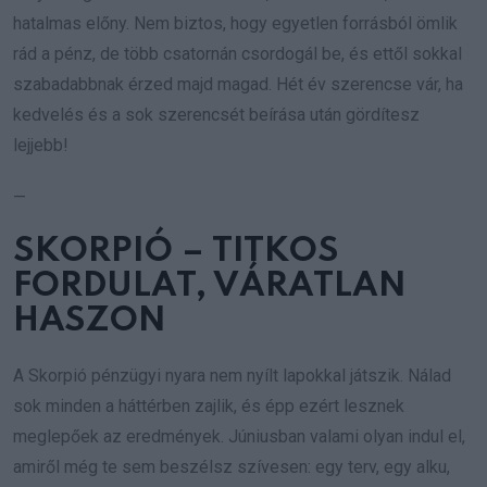
hatalmas előny. Nem biztos, hogy egyetlen forrásból ömlik
rád a pénz, de több csatornán csordogál be, és ettől sokkal
szabadabbnak érzed majd magad. Hét év szerencse vár, ha
kedvelés és a sok szerencsét beírása után gördítesz
lejjebb!
—
SKORPIÓ – TITKOS
FORDULAT, VÁRATLAN
HASZON
A Skorpió pénzügyi nyara nem nyílt lapokkal játszik. Nálad
sok minden a háttérben zajlik, és épp ezért lesznek
meglepőek az eredmények. Júniusban valami olyan indul el,
amiről még te sem beszélsz szívesen: egy terv, egy alku,