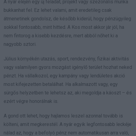
A nyár elején egy új feladat, projekt vagy szezonális munka
bukkanhat fel. Ez lehet valami, amit eredetileg csak
átmenetinek gondolsz, de később kiderül, hogy pénzügyileg
sokkal fontosabb, mint hitted. A Kos most akkor jár jól, ha
nem fintorog a kisebb kezdésre, mert abból nőhet ki a
nagyobb sztori.
Július környékén utazás, sport, rendezvény, fizikai aktivitás
vagy valamilyen gyors mozgást igénylő terület hozhat neked
pénzt. Ha vállalkozol, egy kampány vagy lendületes akció
most kifejezetten betalálhat. Ha alkalmazott vagy, egy
sürgős helyzetben te lehetsz az, aki megoldja a káoszt – és
ezért végre honorálnak is.
A gond ott lehet, hogy hajlamos leszel azonnal tovább is
költeni, amit megkerestél. A nyár egyik legfontosabb leckéje
nálad az, hogy a befolyó pénz nem automatikusan arra való,