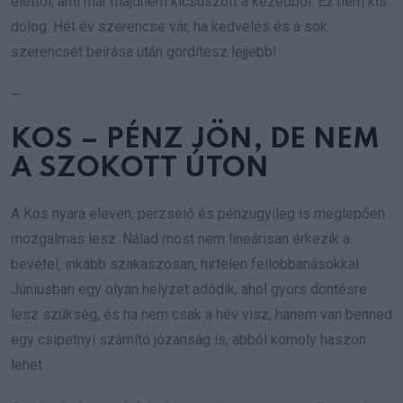
élettől, ami már majdnem kicsúszott a kezedből. Ez nem kis
dolog. Hét év szerencse vár, ha kedvelés és a sok
szerencsét beírása után gördítesz lejjebb!
—
KOS – PÉNZ JÖN, DE NEM
A SZOKOTT ÚTON
A Kos nyara eleven, perzselő és pénzügyileg is meglepően
mozgalmas lesz. Nálad most nem lineárisan érkezik a
bevétel, inkább szakaszosan, hirtelen fellobbanásokkal.
Júniusban egy olyan helyzet adódik, ahol gyors döntésre
lesz szükség, és ha nem csak a hév visz, hanem van benned
egy csipetnyi számító józanság is, abból komoly haszon
lehet.