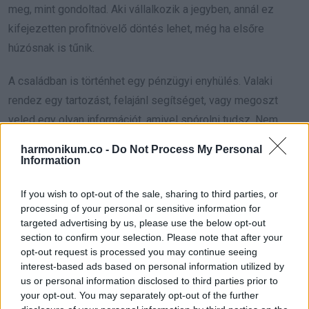
meg, mint gondoltad. Aki vállalkozik a jegyben, annál ez
kifejezetten profitnövelő döntés lehet, még ha elsőre
húzósnak is tűnik.
A családban is történhet egy pénzügyi enyhülés. Valaki
rendez egy tartozást, felajánl segítséget, vagy megoszt
veled egy olyan információt, amivel spórolni tudsz. Nem
világmegváltó összeg, de épp annyira jelentős, hogy a nyár
harmonikum.co -
Do Not Process My Personal
ne a folytonos matekozásról szóljon.
Information
Nálad most a pénz nem feltétlenül bankjegy alakban érkezik,
If you wish to opt-out of the sale, sharing to third parties, or
processing of your personal or sensitive information for
hanem lehetőség, könnyebbség, kedvezmény, időnyereség
targeted advertising by us, please use the below opt-out
formájában is. Ez a fajta bőség sokszor alábecsült, pedig
section to confirm your selection. Please note that after your
nagyon is valós. Olyan, mint egy rejtett erezet a kőben: nem
opt-out request is processed you may continue seeing
interest-based ads based on personal information utilized by
rikító, de értékes.
us or personal information disclosed to third parties prior to
your opt-out. You may separately opt-out of the further
Ha ingatlannal, lakhatással, biztosítással vagy családi