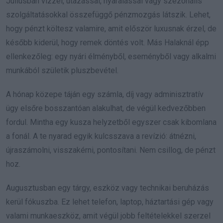
Júliusban vízzel, utazással, nyaralással vagy szezonális
szolgáltatásokkal összefüggő pénzmozgás látszik. Lehet,
hogy pénzt költesz valamire, amit először luxusnak érzel, de
később kiderül, hogy remek döntés volt. Más Halaknál épp
ellenkezőleg: egy nyári élményből, eseményből vagy alkalmi
munkából születik pluszbevétel.
A hónap közepe táján egy számla, díj vagy adminisztratív
ügy elsőre bosszantóan alakulhat, de végül kedvezőbben
fordul. Mintha egy kusza helyzetből egyszer csak kibomlana
a fonál. A te nyarad egyik kulcsszava a revízió: átnézni,
újraszámolni, visszakérni, pontosítani. Nem csillog, de pénzt
hoz.
Augusztusban egy tárgy, eszköz vagy technikai beruházás
kerül fókuszba. Ez lehet telefon, laptop, háztartási gép vagy
valami munkaeszköz, amit végül jobb feltételekkel szerzel