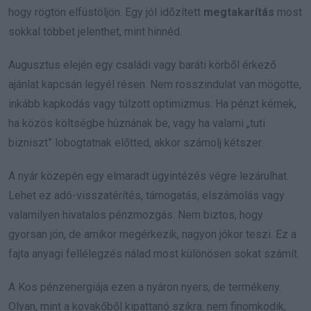
hogy rögtön elfüstöljön. Egy jól időzített
megtakarítás
most
sokkal többet jelenthet, mint hinnéd.
Augusztus elején egy családi vagy baráti körből érkező
ajánlat kapcsán legyél résen. Nem rosszindulat van mögötte,
inkább kapkodás vagy túlzott optimizmus. Ha pénzt kérnek,
ha közös költségbe húznának be, vagy ha valami „tuti
bizniszt” lobogtatnak előtted, akkor számolj kétszer.
A nyár közepén egy elmaradt ügyintézés végre lezárulhat.
Lehet ez adó-visszatérítés, támogatás, elszámolás vagy
valamilyen hivatalos pénzmozgás. Nem biztos, hogy
gyorsan jön, de amikor megérkezik, nagyon jókor teszi. Ez a
fajta anyagi fellélegzés nálad most különösen sokat számít.
A Kos pénzenergiája ezen a nyáron nyers, de termékeny.
Olyan, mint a kovakőből kipattanó szikra: nem finomkodik,