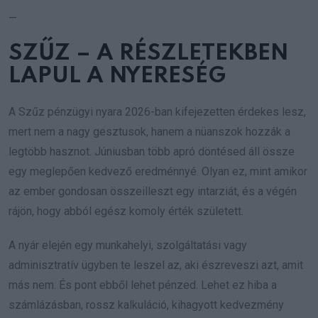
—
SZŰZ – A RÉSZLETEKBEN
LAPUL A NYERESÉG
A Szűz pénzügyi nyara 2026-ban kifejezetten érdekes lesz,
mert nem a nagy gesztusok, hanem a nüanszok hozzák a
legtöbb hasznot. Júniusban több apró döntésed áll össze
egy meglepően kedvező eredménnyé. Olyan ez, mint amikor
az ember gondosan összeilleszt egy intarziát, és a végén
rájön, hogy abból egész komoly érték született.
A nyár elején egy munkahelyi, szolgáltatási vagy
adminisztratív ügyben te leszel az, aki észreveszi azt, amit
más nem. És pont ebből lehet pénzed. Lehet ez hiba a
számlázásban, rossz kalkuláció, kihagyott kedvezmény