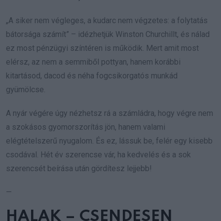
„A siker nem végleges, a kudarc nem végzetes: a folytatás
bátorsága számít” – idézhetjük Winston Churchillt, és nálad
ez most pénzügyi színtéren is működik. Mert amit most
elérsz, az nem a semmiből pottyan, hanem korábbi
kitartásod, dacod és néha fogcsikorgatós munkád
gyümölcse.
A nyár végére úgy nézhetsz rá a számládra, hogy végre nem
a szokásos gyomorszorítás jön, hanem valami
elégtételszerű nyugalom. És ez, lássuk be, felér egy kisebb
csodával. Hét év szerencse vár, ha kedvelés és a sok
szerencsét beírása után gördítesz lejjebb!
—
HALAK – CSENDESEN