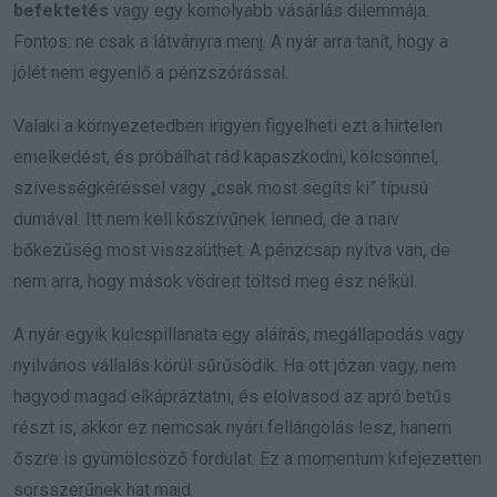
befektetés
vagy egy komolyabb vásárlás dilemmája.
Fontos: ne csak a látványra menj. A nyár arra tanít, hogy a
jólét nem egyenlő a pénzszórással.
Valaki a környezetedben irigyen figyelheti ezt a hirtelen
emelkedést, és próbálhat rád kapaszkodni, kölcsönnel,
szívességkéréssel vagy „csak most segíts ki” típusú
dumával. Itt nem kell kőszívűnek lenned, de a naiv
bőkezűség most visszaüthet. A pénzcsap nyitva van, de
nem arra, hogy mások vödreit töltsd meg ész nélkül.
A nyár egyik kulcspillanata egy aláírás, megállapodás vagy
nyilvános vállalás körül sűrűsödik. Ha ott józan vagy, nem
hagyod magad elkápráztatni, és elolvasod az apró betűs
részt is, akkor ez nemcsak nyári fellángolás lesz, hanem
őszre is gyümölcsöző fordulat. Ez a momentum kifejezetten
sorsszerűnek hat majd.