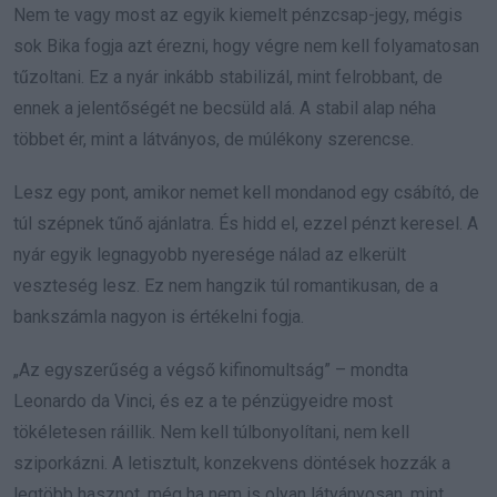
Nem te vagy most az egyik kiemelt pénzcsap-jegy, mégis
sok Bika fogja azt érezni, hogy végre nem kell folyamatosan
tűzoltani. Ez a nyár inkább stabilizál, mint felrobbant, de
ennek a jelentőségét ne becsüld alá. A stabil alap néha
többet ér, mint a látványos, de múlékony szerencse.
Lesz egy pont, amikor nemet kell mondanod egy csábító, de
túl szépnek tűnő ajánlatra. És hidd el, ezzel pénzt keresel. A
nyár egyik legnagyobb nyeresége nálad az elkerült
veszteség lesz. Ez nem hangzik túl romantikusan, de a
bankszámla nagyon is értékelni fogja.
„Az egyszerűség a végső kifinomultság” – mondta
Leonardo da Vinci, és ez a te pénzügyeidre most
tökéletesen ráillik. Nem kell túlbonyolítani, nem kell
sziporkázni. A letisztult, konzekvens döntések hozzák a
legtöbb hasznot, még ha nem is olyan látványosan, mint