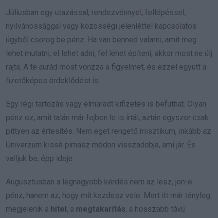
Júliusban egy utazással, rendezvénnyel, fellépéssel,
nyilvánossággal vagy közösségi jelenléttel kapcsolatos
ügyből csorog be pénz. Ha van benned valami, amit meg
lehet mutatni, el lehet adni, fel lehet építeni, akkor most ne ülj
rajta. A te aurád most vonzza a figyelmet, és ezzel együtt a
fizetőképes érdeklődést is.
Egy régi tartozás vagy elmaradt kifizetés is befuthat. Olyan
pénz ez, amit talán már fejben le is írtál, aztán egyszer csak
pittyen az értesítés. Nem eget rengető misztikum, inkább az
Univerzum kissé pimasz módon visszadobja, ami jár. És
valljuk be, épp ideje.
Augusztusban a legnagyobb kérdés nem az lesz, jön-e
pénz, hanem az, hogy mit kezdesz vele. Mert itt már tényleg
megjelenik a
hitel
, a
megtakarítás
, a hosszabb távú