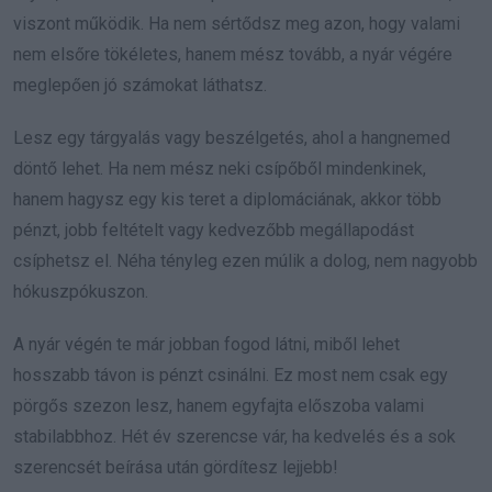
viszont működik. Ha nem sértődsz meg azon, hogy valami
nem elsőre tökéletes, hanem mész tovább, a nyár végére
meglepően jó számokat láthatsz.
Lesz egy tárgyalás vagy beszélgetés, ahol a hangnemed
döntő lehet. Ha nem mész neki csípőből mindenkinek,
hanem hagysz egy kis teret a diplomáciának, akkor több
pénzt, jobb feltételt vagy kedvezőbb megállapodást
csíphetsz el. Néha tényleg ezen múlik a dolog, nem nagyobb
hókuszpókuszon.
A nyár végén te már jobban fogod látni, miből lehet
hosszabb távon is pénzt csinálni. Ez most nem csak egy
pörgős szezon lesz, hanem egyfajta előszoba valami
stabilabbhoz. Hét év szerencse vár, ha kedvelés és a sok
szerencsét beírása után gördítesz lejjebb!