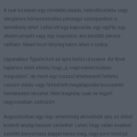
A nyár közepén egy rövidebb utazás, helyváltoztatás vagy
ideiglenes környezetváltás pénzügyi szempontból is
termékeny lehet. Lehet ott egy kapcsolat, egy ügyfél, egy
alkalmi projekt vagy egy inspiráció, ami később pénzre
váltható. Nálad most tényleg bármi lehet a szikra.
Ugyanakkor figyelni kell az apró betűs részekre. Az Ikrek
hajlamos lehet elhinni, hogy „á, majd menet közben
megoldom”, de most egy rosszul értelmezett feltétel,
csúszó utalás vagy félreértett megállapodás bosszantó
fennakadást okozhat. Nem tragédia, csak ne legyél
nagyvonalúan szétszórt.
Augusztusban egy régi ismeretség aktiválódik újra, és ebből
konkrét anyagi haszon születhet. Lehet, hogy valaki évekkel
ezelőtti benyomása alapján keres meg, vagy pont most jut