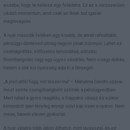
eszébe, hogy te kellesz egy feladatra. Ez az a sorsszerűen
cikázó momentum, amit csak az Ikrek tud igazán
meglovagolni.
A nyár második felében egy kisebb, de annál rafináltabb
pénzügyi döntésed utólag nagyon jónak bizonyul. Lehet ez
csomagváltás, előfizetés lemondása, adózási
finomhangolás vagy egy ügyes vásárlás. Nem a nagy dobás,
hanem a sok kis nyereség adja ki a lényeget.
„A jövő attól függ, mit teszel ma” – Mahatma Gandhi szavai
most szinte csengőhangként szólnak a pénzügyeidben.
Mert nálad a gyors reagálás, a frappáns válasz és a jókor
kimondott igen tényleg anyagi súlyt kap ezen a nyáron. Nem
mese, hanem eleven gyakorlat.
A nyár végére több lábon állhatsz, mint tavasszal, és ez