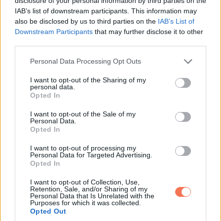
disclosure of your personal information by third parties on the
költségmegosztással kapcsolatos döntésed van, augusztus
IAB’s list of downstream participants. This information may
also be disclosed by us to third parties on the
IAB’s List of
második fele kedvezőbb terep lehet. A csillagok itt egyfajta
Downstream Participants
that may further disclose it to other
derűs tisztulást mutatnak, amikor a homályos részletek
third parties.
végre helyükre kattannak. Ez különösen fontos lehet
Please note that this website/app uses one or more Google
Personal Data Processing Opt Outs
azoknak, akik hosszabb távú
megtakarítás
vagy
biztosítás
services and may gather and store information including but
ügyben lépnének.
not limited to your visit or usage behaviour. You may click to
I want to opt-out of the Sharing of my
personal data.
grant or deny consent to Google and its third-party tags to
Opted In
use your data for below specified purposes in below Google
A te nyarad végére nem feltétlenül leszel dúsgazdag, de
consent section.
I want to opt-out of the Sale of my
sokkal kevésbé leszel kiszolgáltatva. És néha ez a
Personal Data.
legnagyobb nyereség. Hét év szerencse vár, ha kedvelés és
Opted In
a sok szerencsét beírása után gördítesz lejjebb!
I want to opt-out of processing my
Personal Data for Targeted Advertising.
Opted In
—
I want to opt-out of Collection, Use,
BIKA – A JÓZAN ÉSZ
Retention, Sale, and/or Sharing of my
Personal Data that Is Unrelated with the
Purposes for which it was collected.
MOST KÉZZEL FOGHATÓ
Opted Out