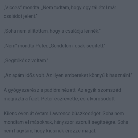
„Vicces” mondta. „Nem tudtam, hogy egy tál étel már
családot jelent.”
„Soha nem állítottam, hogy a családja lennék.”
„Nem” mondta Peter. „Gondolom, csak segített.”
„Segítőkész voltam.”
„Az apám idős volt. Az ilyen embereket könnyű kihasználni.”
A gyógyszerész a padlóra nézett. Az egyik szomszéd
megrázta a fejét. Peter észrevette, és elvörösödött.
Kilenc éven át óvtam Lawrence büszkeségét. Soha nem
mondtam el másoknak, hányszor szorult segítségre. Soha
nem hagytam, hogy kicsinek érezze magát.