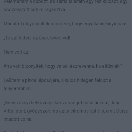
Felemeltem a dobozt, és alatta találtam egy réz kulcsot, egy
összehajtott cetlire ragasztva.
Már attól elgyengültek a térdeim, hogy egyáltalán kinyissam.
„Te azt hitted, ez csak leves volt.
Nem volt az.
Arra volt bizonyíték, hogy valaki észrevenné, ha eltűnnék.”
Leültem a pince lépcsőjére, a kulcs hidegen feküdt a
tenyeremben.
„Kilenc évnyi hétköznapi kedvességet adtál nekem, Julie.
Vittél ételt, gyógyszert, és azt a citromos sütit is, amit Daisy
imádott volna.