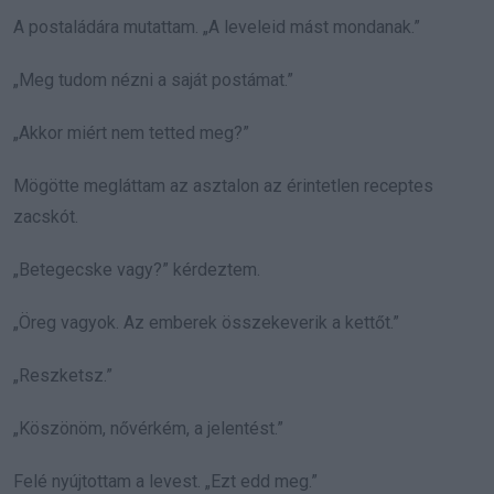
A postaládára mutattam. „A leveleid mást mondanak.”
„Meg tudom nézni a saját postámat.”
„Akkor miért nem tetted meg?”
Mögötte megláttam az asztalon az érintetlen receptes
zacskót.
„Betegecske vagy?” kérdeztem.
„Öreg vagyok. Az emberek összekeverik a kettőt.”
„Reszketsz.”
„Köszönöm, nővérkém, a jelentést.”
Felé nyújtottam a levest. „Ezt edd meg.”