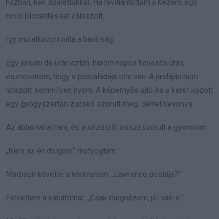
házban, kék spalettákkal. Ha rávillantottam a kezem, egy
rövid biccentéssel válaszolt.
Így mutatkozott nála a barátság.
Egy januári délután aztán, három napos havazás után,
észrevettem, hogy a postaládája tele van. A járdáján nem
látszott semmilyen nyom. A képernyős ajtó és a keret között
egy gyógyszertári zacskó szorult meg, dérrel bevonva.
Az ablaknál álltam, és a nézéstől összeszorult a gyomrom.
„Nem az én dolgom” motyogtam.
Madison követte a tekintetem. „Lawrence postája?”
Felvettem a kabátomat. „Csak megnézem, jól van-e.”