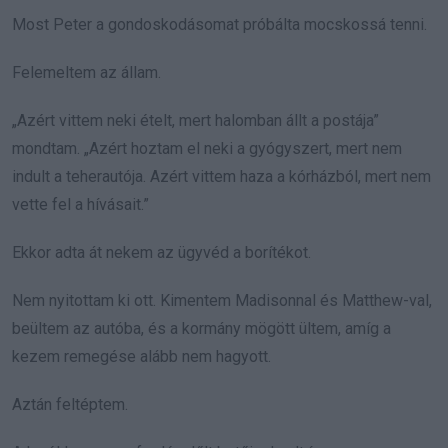
Most Peter a gondoskodásomat próbálta mocskossá tenni.
Felemeltem az állam.
„Azért vittem neki ételt, mert halomban állt a postája”
mondtam. „Azért hoztam el neki a gyógyszert, mert nem
indult a teherautója. Azért vittem haza a kórházból, mert nem
vette fel a hívásait.”
Ekkor adta át nekem az ügyvéd a borítékot.
Nem nyitottam ki ott. Kimentem Madisonnal és Matthew-val,
beültem az autóba, és a kormány mögött ültem, amíg a
kezem remegése alább nem hagyott.
Aztán feltéptem.