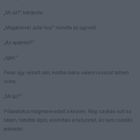
„Mi az?” kérdezte.
„Magánlevél Julie-hoz” mondta az ügyvéd.
„Az apámtól?”
„Igen.”
Peter úgy nézett rám, mintha máris valami rosszat tettem
volna.
„Mi az?”
Pillanatokra megmerevedett a kezem. Régi szokás volt ez
nálam, hátrébb lépni, elsimítani a helyzetet, és nem csinálni
jelenetet.