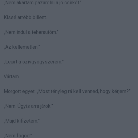
„Nem akartam pazarolni a jó csirkét.”
Kissé arrébb billent.
„Nem indul a teherautóm.”
„Az kellemetlen.”
„Lejárt a szívgyógyszerem.”
Vártam.
Morgott egyet. „Most tényleg rá kell venned, hogy kérjem?”
„Nem. Úgyis arra járok.”
„Majd kifizetem.”
„Nem fogod.”