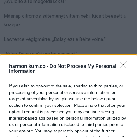
„Gyűlölte a félmegoldásokat.”
Másnap citromos süteményt vittem neki. Kicsit beesett a
közepe.
Lawrence végigmérte. „Daisy ezt elítélte volna.”
„Akkor Daisy nyújtson be panaszt.”
harmonikum.co -
Do Not Process My Personal
Felnevetett, és valami köztünk egy pillanatra oldódott.
Information
A hónapokból évek lettek. Elvittem őt orvoshoz. Ő
If you wish to opt-out of the sale, sharing to third parties, or
megjavította a hátsó kapu kilazult zsanérját. Én kiváltottam a
processing of your personal or sensitive information for
targeted advertising by us, please use the below opt-out
gyógyszereit. Ő leült velem a tornácra, amikor a ház túl
section to confirm your selection. Please note that after your
csöndesnek tűnt.
opt-out request is processed you may continue seeing
interest-based ads based on personal information utilized by
Egy rövid kórházi tartózkodás után egy nővér megkérdezte
us or personal information disclosed to third parties prior to
your opt-out. You may separately opt-out of the further
tőlem: