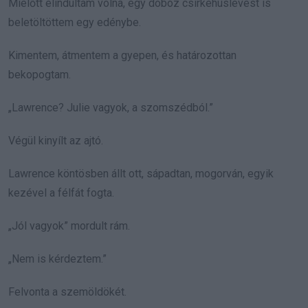
Mielőtt elindultam volna, egy doboz csirkehúslevest is
beletöltöttem egy edénybe.
Kimentem, átmentem a gyepen, és határozottan
bekopogtam.
„Lawrence? Julie vagyok, a szomszédból.”
Végül kinyílt az ajtó.
Lawrence köntösben állt ott, sápadtan, mogorván, egyik
kezével a félfát fogta.
„Jól vagyok” mordult rám.
„Nem is kérdeztem.”
Felvonta a szemöldökét.