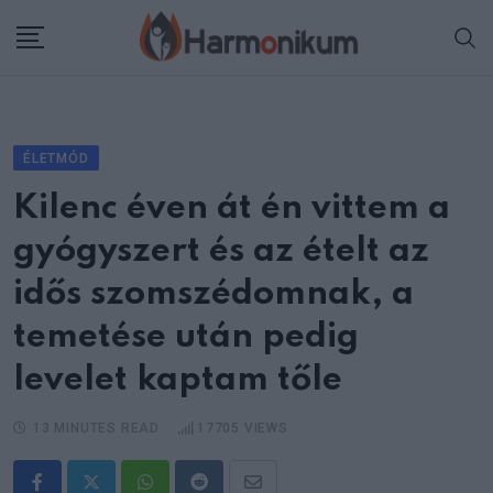
Skip
to
content
ÉLETMÓD
Kilenc éven át én vittem a
gyógyszert és az ételt az
idős szomszédomnak, a
temetése után pedig
levelet kaptam tőle
13 MINUTES READ
17705
VIEWS