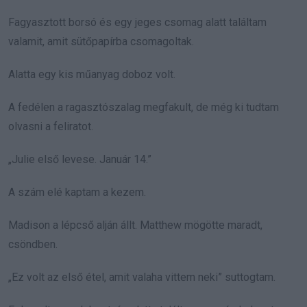
Fagyasztott borsó és egy jeges csomag alatt találtam
valamit, amit sütőpapírba csomagoltak.
Alatta egy kis műanyag doboz volt.
A fedélen a ragasztószalag megfakult, de még ki tudtam
olvasni a feliratot.
„Julie első levese. Január 14.”
A szám elé kaptam a kezem.
Madison a lépcső alján állt. Matthew mögötte maradt,
csöndben.
„Ez volt az első étel, amit valaha vittem neki” suttogtam.