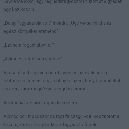
Lawrence akkor egy régi ládafagyasztót húzott át a gyepen
egy kézikocsin.
„Daisy fagyasztója volt” mondta. „Úgy vette, mintha az
egész környéket etetnénk.”
„Ezt nem fogadhatom el.”
„Akkor csak kölcsön vedd el.”
Azóta ott állt a pincémben. Lawrence az évek során
többször is lement oda, többnyire azért, hogy biztosítékot
nézzen, vagy megnézze a régi bojleremet.
Amikor hazaértünk, rögtön lementem.
A pince por, mosószer és régi fa szagú volt. Reszketett a
kezem, amikor felnyitottam a fagyasztó fedelét.