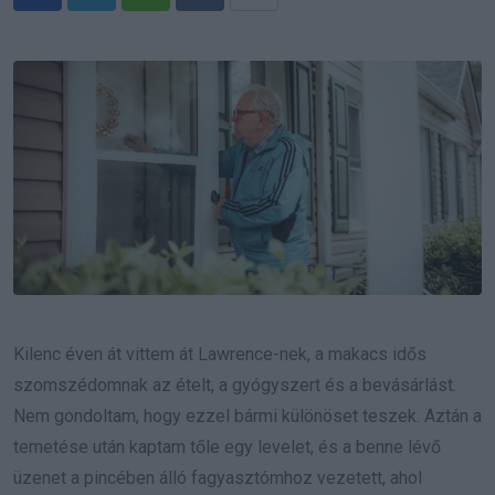
Whatsapp
Reddit
Share
via
Email
Kilenc éven át vittem át Lawrence-nek, a makacs idős
szomszédomnak az ételt, a gyógyszert és a bevásárlást.
Nem gondoltam, hogy ezzel bármi különöset teszek. Aztán a
temetése után kaptam tőle egy levelet, és a benne lévő
üzenet a pincében álló fagyasztómhoz vezetett, ahol