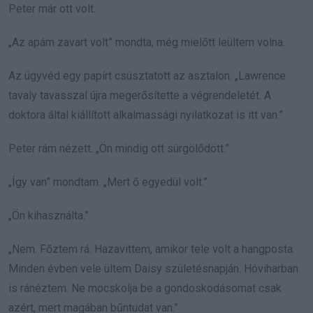
Peter már ott volt.
„Az apám zavart volt” mondta, még mielőtt leültem volna.
Az ügyvéd egy papírt csúsztatott az asztalon. „Lawrence
tavaly tavasszal újra megerősítette a végrendeletét. A
doktora által kiállított alkalmassági nyilatkozat is itt van.”
Peter rám nézett. „Ön mindig ott sürgölődött.”
„Így van” mondtam. „Mert ő egyedül volt.”
„Ön kihasználta.”
„Nem. Főztem rá. Hazavittem, amikor tele volt a hangposta.
Minden évben vele ültem Daisy születésnapján. Hóviharban
is ránéztem. Ne mocskolja be a gondoskodásomat csak
azért, mert magában bűntudat van.”