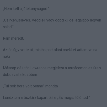
„Nem kell a jótékonyságod.”
„Csirkehúsleves. Vedd el, vagy dobd ki, de legalább legyen
nálad.”
Rám meredt.
Aztán úgy vette át, mintha parkolási csekket adtam volna
neki.
Másnap délután Lawrence megjelent a tornácomon az üres
dobozzal a kezében.
„Túl sok bors volt benne” mondta.
Lenéztem a tisztára kapart tálra. „És mégis túlélted.”