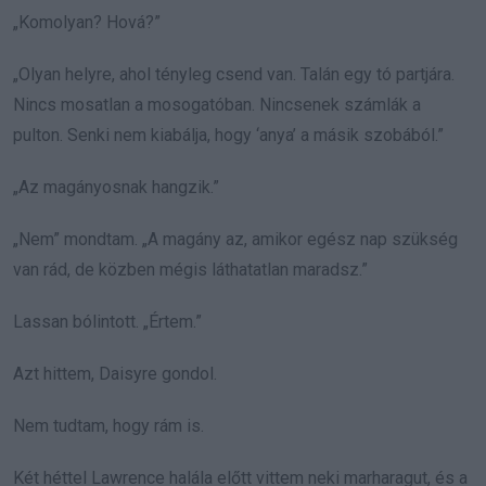
„Komolyan? Hová?”
„Olyan helyre, ahol tényleg csend van. Talán egy tó partjára.
Nincs mosatlan a mosogatóban. Nincsenek számlák a
pulton. Senki nem kiabálja, hogy ‘anya’ a másik szobából.”
„Az magányosnak hangzik.”
„Nem” mondtam. „A magány az, amikor egész nap szükség
van rád, de közben mégis láthatatlan maradsz.”
Lassan bólintott. „Értem.”
Azt hittem, Daisyre gondol.
Nem tudtam, hogy rám is.
Két héttel Lawrence halála előtt vittem neki marharagut, és a