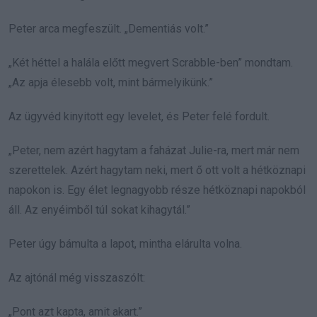
Peter arca megfeszült. „Dementiás volt.”
„Két héttel a halála előtt megvert Scrabble-ben” mondtam.
„Az apja élesebb volt, mint bármelyikünk.”
Az ügyvéd kinyitott egy levelet, és Peter felé fordult.
„Peter, nem azért hagytam a faházat Julie-ra, mert már nem
szerettelek. Azért hagytam neki, mert ő ott volt a hétköznapi
napokon is. Egy élet legnagyobb része hétköznapi napokból
áll. Az enyéimből túl sokat kihagytál.”
Peter úgy bámulta a lapot, mintha elárulta volna.
Az ajtónál még visszaszólt:
„Pont azt kapta, amit akart.”