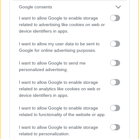
Google consents
Egy este, hét évvel azután, hogy megismertem Lawrence-et,
bevásárlással állítottam be hozzá. A tornácon találtam meg.
I want to allow Google to enable storage
related to advertising like cookies on web or
„Bevigyem ezeket?” kérdeztem.
device identifiers in apps.
I want to allow my user data to be sent to
„Egy perc múlva” felelte. „Ülj le, mielőtt eldőlsz.”
Google for online advertising purposes.
Leültem, inkább azért, mert észrevett, mint mert kedvem volt
I want to allow Google to send me
hozzá.
personalized advertising.
I want to allow Google to enable storage
„Ma van a válásom évfordulója” mondtam. „Azt hittem, majd
related to analytics like cookies on web or
felszabadultnak érzem magam. De sokszor inkább csak
device identifiers in apps.
kifacsartnak érzem magam.”
I want to allow Google to enable storage
related to functionality of the website or app.
Lawrence a házam felé nézett. Madison kocsija ott állt a
felhajtón. Matthew a garázs előtti gyűrűn dobált kosarat,
I want to allow Google to enable storage
related to personalization.
fülében csak az egyik fülhallgatóval, és már majdnem