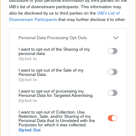
disclosure of your personal information by third parties on the
IAB’s list of downstream participants. This information may
„Ön a családhoz tartozik?”
also be disclosed by us to third parties on the
IAB’s List of
Downstream Participants
that may further disclose it to other
Mielőtt válaszolhattam volna, Lawrence azt mondta:
third parties.
Please note that this website/app uses one or more Google
Personal Data Processing Opt Outs
„Elég közel áll ahhoz, hogy vitatkozzon velem.”
services and may gather and store information including but
not limited to your visit or usage behaviour. You may click to
I want to opt-out of the Sharing of my
Peter ritkán tűnt fel. Igazából én sem ismertem rendesen.
personal data.
grant or deny consent to Google and its third-party tags to
Opted In
use your data for below specified purposes in below Google
Lawrence soha nem beszélt róla haraggal, mégis láttam,
consent section.
I want to opt-out of the Sale of my
Personal Data.
hogy minden csengésnél a telefonjára pillant.
Opted In
„Neki megvan a maga élete” mondta egyszer.
I want to opt-out of processing my
Personal Data for Targeted Advertising.
Opted In
Bólintottam.
I want to opt-out of Collection, Use,
Retention, Sale, and/or Sharing of my
Pontosan tudtam, milyen érzés valakire várni, aki már elindult
Personal Data that Is Unrelated with the
Purposes for which it was collected.
máshová.
Opted Out