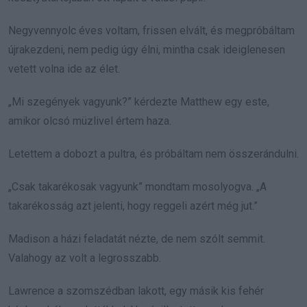
Negyvennyolc éves voltam, frissen elvált, és megpróbáltam
újrakezdeni, nem pedig úgy élni, mintha csak ideiglenesen
vetett volna ide az élet.
„Mi szegények vagyunk?” kérdezte Matthew egy este,
amikor olcsó müzlivel értem haza.
Letettem a dobozt a pultra, és próbáltam nem összerándulni.
„Csak takarékosak vagyunk” mondtam mosolyogva. „A
takarékosság azt jelenti, hogy reggeli azért még jut.”
Madison a házi feladatát nézte, de nem szólt semmit.
Valahogy az volt a legrosszabb.
Lawrence a szomszédban lakott, egy másik kis fehér