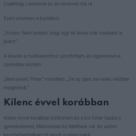
Csakhogy Lawrence az én nevemet írta rá.
Ezért elvettem a borítékot.
„Vicces. Nem tudtam, hogy egy tál leves már családot is
jelent.”
A levelet a mellkasomhoz szorítottam, és egyenesen a
szemébe néztem.
„Nem jelent, Peter” mondtam. „De az igen, ha valaki valóban
megjelenik.”
Kilenc évvel korábban
Kilenc évvel korábban költöztem be a kis fehér házba a
gyerekeimmel, Madisonnal és Matthew-val. Az autóm
kesztyűtartójában ott lapult a válási papír.