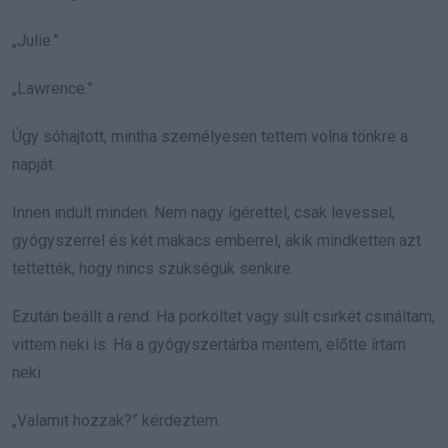
„Julie.”
„Lawrence.”
Úgy sóhajtott, mintha személyesen tettem volna tönkre a
napját.
Innen indult minden. Nem nagy ígérettel, csak levessel,
gyógyszerrel és két makacs emberrel, akik mindketten azt
tettették, hogy nincs szükségük senkire.
Ezután beállt a rend. Ha pörköltet vagy sült csirkét csináltam,
vittem neki is. Ha a gyógyszertárba mentem, előtte írtam
neki.
„Valamit hozzak?” kérdeztem.