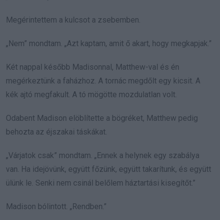
Megérintettem a kulcsot a zsebemben.
„Nem” mondtam. „Azt kaptam, amit ő akart, hogy megkapjak.”
Két nappal később Madisonnal, Matthew-val és én
megérkeztünk a faházhoz. A tornác megdőlt egy kicsit. A
kék ajtó megfakult. A tó mögötte mozdulatlan volt.
Odabent Madison elöblítette a bögréket, Matthew pedig
behozta az éjszakai táskákat.
„Várjatok csak” mondtam. „Ennek a helynek egy szabálya
van. Ha idejövünk, együtt főzünk, együtt takarítunk, és együtt
ülünk le. Senki nem csinál belőlem háztartási kisegítőt.”
Madison bólintott. „Rendben.”