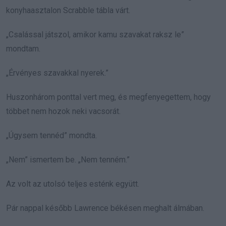
konyhaasztalon Scrabble tábla várt.
„Csalással játszol, amikor kamu szavakat raksz le”
mondtam.
„Érvényes szavakkal nyerek.”
Huszonhárom ponttal vert meg, és megfenyegettem, hogy
többet nem hozok neki vacsorát.
„Úgysem tennéd” mondta.
„Nem” ismertem be. „Nem tenném.”
Az volt az utolsó teljes esténk együtt.
Pár nappal később Lawrence békésen meghalt álmában.