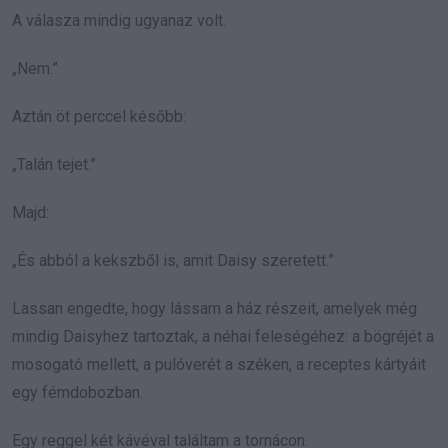
A válasza mindig ugyanaz volt.
„Nem.”
Aztán öt perccel később:
„Talán tejet.”
Majd:
„És abból a kekszből is, amit Daisy szeretett.”
Lassan engedte, hogy lássam a ház részeit, amelyek még
mindig Daisyhez tartoztak, a néhai feleségéhez: a bögréjét a
mosogató mellett, a pulóverét a széken, a receptes kártyáit
egy fémdobozban.
Egy reggel két kávéval találtam a tornácon.