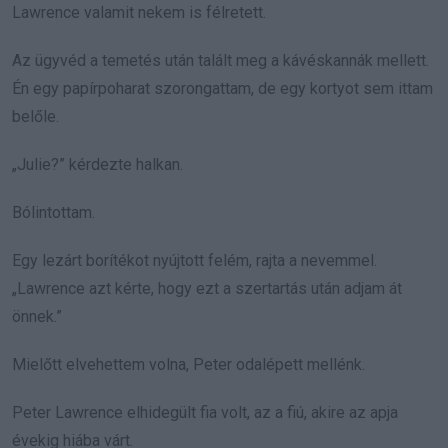
Lawrence valamit nekem is félretett.
Az ügyvéd a temetés után talált meg a kávéskannák mellett.
Én egy papírpoharat szorongattam, de egy kortyot sem ittam
belőle.
„Julie?” kérdezte halkan.
Bólintottam.
Egy lezárt borítékot nyújtott felém, rajta a nevemmel.
„Lawrence azt kérte, hogy ezt a szertartás után adjam át
önnek.”
Mielőtt elvehettem volna, Peter odalépett mellénk.
Peter Lawrence elhidegült fia volt, az a fiú, akire az apja
évekig hiába várt.