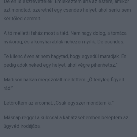
De én is észrevettelek. Emlékeztem arra az estére, amikor
azt mondtad, szeretnél egy csendes helyet, ahol senki sem
kér tőled semmit.
A tó melletti faház most a tiéd. Nem nagy dolog, a tornáca
nyikorog, és a konyhai ablak nehezen nyílik. De csendes.
Te kilenc éven át nem hagytad, hogy egyedül maradjak. Én
pedig adok neked egy helyet, ahol végre pihenhetsz.”
Madison halkan megszólalt mellettem. „Ő tényleg figyelt
rád.”
Letöröltem az arcomat. „Csak egyszer mondtam ki.”
Másnap reggel a kulccsal a kabátzsebemben beléptem az
ügyvéd irodájába.