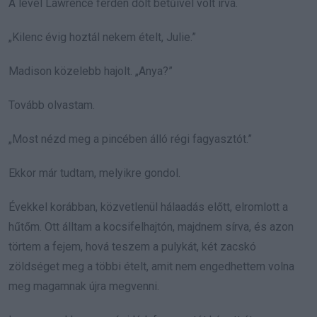
A levél Lawrence ferdén dőlt betűivel volt írva.
„Kilenc évig hoztál nekem ételt, Julie.”
Madison közelebb hajolt. „Anya?”
Tovább olvastam.
„Most nézd meg a pincében álló régi fagyasztót.”
Ekkor már tudtam, melyikre gondol.
Évekkel korábban, közvetlenül hálaadás előtt, elromlott a
hűtőm. Ott álltam a kocsifelhajtón, majdnem sírva, és azon
törtem a fejem, hová teszem a pulykát, két zacskó
zöldséget meg a többi ételt, amit nem engedhettem volna
meg magamnak újra megvenni.