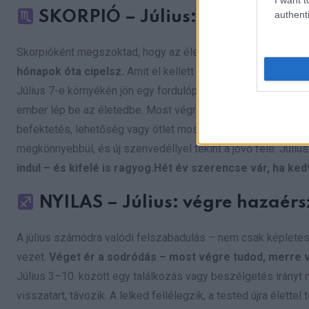
authenti
SKORPIÓ – Július: újjászületé
Skorpióként megszoktad, hogy az élet mélyre visz – de mo
hónapok óta cipelsz.
Amit el kellett engedned, most végleg 
Július 7-e környékén jön egy fordulópont, ami megváltoztatj
ember lép be az életedbe. Most végre nem bújsz el – hanem v
befektetés, lehetőség vagy ötlet most pénzt hozhat.
Ez a h
megkönnyebbül, és új szenvedéllyel tekint a jövő felé. Júli
indul – és kifelé is ragyog.Hét év szerencse vár, ha ke
NYILAS – Július: végre hazaé
A július számodra valódi felszabadulás – nem csak képletese
vezet.
Véget ér a sodródás – most végre tudod, merre v
Július 3–10. között egy találkozás vagy beszélgetés irányt mu
visszatart, távozik. A lelked fellélegzik, a tested újra élettel 