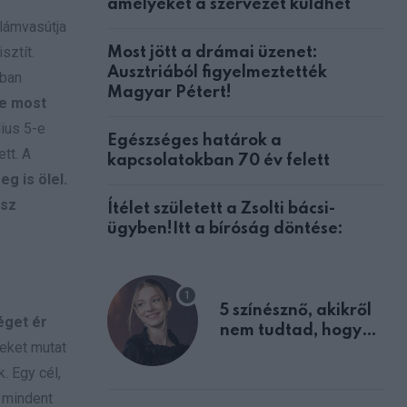
amelyeket a szervezet küldhet
llámvasútja
sztít.
Most jött a drámai üzenet:
Ausztriából figyelmeztették
bban
Magyar Pétert!
te most
ius 5-e
Egészséges határok a
tt. A
kapcsolatokban 70 év felett
g is ölel.
esz
Ítélet született a Zsolti bácsi-
ügyben!Itt a bíróság döntése:
5 színésznő, akikről
éget ér
nem tudtad, hogy
eket mutat
fiúként születtek
. Egy cél,
i mindent