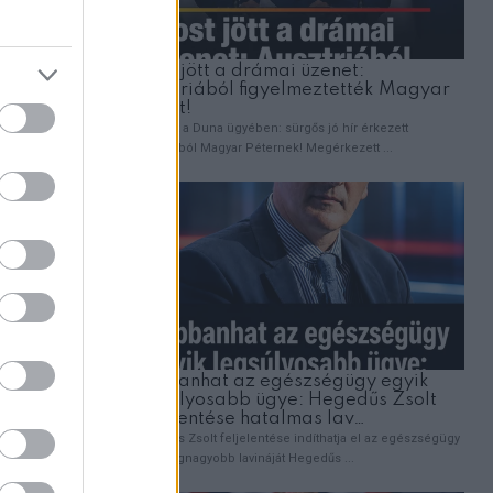
, milyen
észség:
ni, hanem
zett.Hét
A
 előtérbe
de nem
z – jöhet
l mindent
 elhiszed,
ár, ha