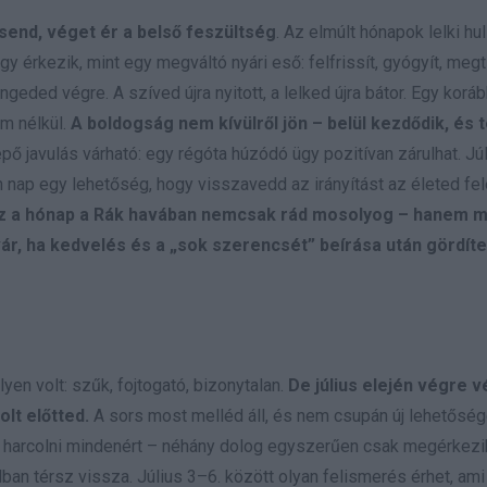
csend, véget ér a belső feszültség
. Az elmúlt hónapok lelki hu
 úgy érkezik, mint egy megváltó nyári eső: felfrissít, gyógyít, megti
eded végre. A szíved újra nyitott, a lelked újra bátor. Egy korá
om nélkül.
A boldogság nem kívülről jön – belül kezdődik, és 
 javulás várható: egy régóta húzódó ügy pozitívan zárulhat. Júl
n nap egy lehetőség, hogy visszavedd az irányítást az életed fele
z a hónap a Rák havában nemcsak rád mosolyog – hanem me
ár, ha kedvelés és a „sok szerencsét” beírása után gördít
yen volt: szűk, fojtogató, bizonytalan.
De július elején végre v
olt előtted.
A sors most melléd áll, és nem csupán új lehetőség
 harcolni mindenért – néhány dolog egyszerűen csak megérkezik
ádban térsz vissza. Július 3–6. között olyan felismerés érhet, am