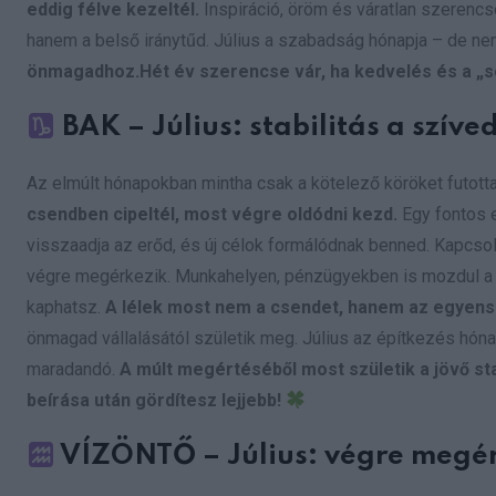
eddig félve kezeltél.
Inspiráció, öröm és váratlan szerencs
hanem a belső iránytűd. Július a szabadság hónapja – de 
önmagadhoz.Hét év szerencse vár, ha kedvelés és a „so
BAK – Július: stabilitás a szíved
Az elmúlt hónapokban mintha csak a kötelező köröket futotta
csendben cipeltél, most végre oldódni kezd.
Egy fontos 
visszaadja az erőd, és új célok formálódnak benned. Kapcso
végre megérkezik. Munkahelyen, pénzügyekben is mozdul a sz
kaphatsz.
A lélek most nem a csendet, hanem az egyensúl
önmagad vállalásától születik meg. Július az építkezés hóna
maradandó.
A múlt megértéséből most születik a jövő st
beírása után gördítesz lejjebb!
VÍZÖNTŐ – Július: végre megért