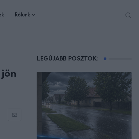
ók
Rólunk
LEGÚJABB POSZTOK:
 jön
Share
via
Email