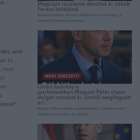
ek –
dés, amit
an. Ez
l, most
ot
nem
és
encsét”