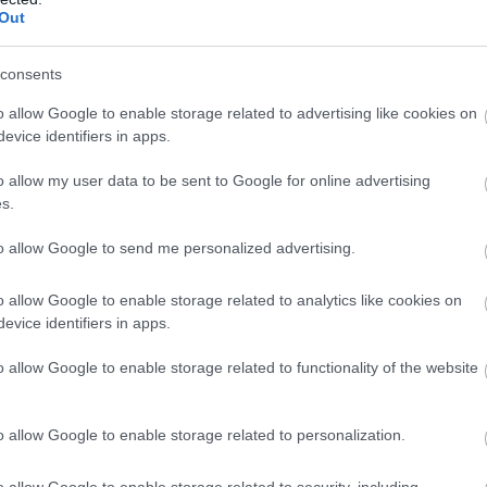
g számít. Egy régi seb begyógyulhat – lehet, hogy nem is tudtad
Out
rel, akár egy régi kapcsolat új szintjén. Munka, pénzügyek vagy eg
consents
nyszerít – hív.
És te végre úgy dönthetsz, hogy nem csak túlél
t találsz.
A boldogság most nem véletlen – hanem megérke
o allow Google to enable storage related to advertising like cookies on
írása után gördítesz lejjebb!
evice identifiers in apps.
o allow my user data to be sent to Google for online advertising
olyog a világ
s.
ius nemcsak szép napokat, hanem belső egyensúlyt is hoz neked.
to allow Google to send me personalized advertising.
 egy megunt kabát.
Megtanultad, hogy nem kell mindig másokat
o allow Google to enable storage related to analytics like cookies on
úztál, most tisztázódik: vagy elengeditek, vagy megerősítitek – 
evice identifiers in apps.
 amitől megnő a hited önmagadban. Anyagi téren is fellélegezhets
özös program új energiákat hoz a mindennapjaidba.
Most nem kel
o allow Google to enable storage related to functionality of the website
etesen megérkezzen.
Július tanít a könnyedségre – és te végre
elindul a szíved is – nem csak az agyad.Hét év szerencse v
o allow Google to enable storage related to personalization.
lejjebb!
o allow Google to enable storage related to security, including