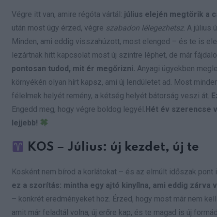
Végre itt van, amire régóta vártál:
július elején megtörik a 
után most úgy érzed, végre
szabadon lélegezhetsz
. A július
Minden, ami eddig visszahúzott, most elenged – és te is eleng
lezártnak hitt kapcsolat most új szintre léphet, de már fájdal
pontosan tudod, mit ér megőrizni.
Anyagi ügyekben meglepő
környékén olyan hírt kapsz, ami új lendületet ad. Most minde
félelmek helyét remény, a kétség helyét bátorság veszi át.
E
Engedd meg, hogy végre boldog legyél.
Hét év szerencse v
lejjebb!
KOS – Július: új kezdet, új te
Kosként nem bírod a korlátokat – és az elmúlt időszak pont il
ez a szorítás: mintha egy ajtó kinyílna, ami eddig zárva v
– konkrét eredményeket hoz. Érzed, hogy most már nem kell
amit már feladtál volna, új erőre kap, és te magad is új form