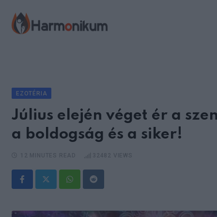
Skip
to
content
EZOTÉRIA
Július elején véget ér a sz
a boldogság és a siker!
12 MINUTES READ
32482
VIEWS
Whatsapp
Reddit