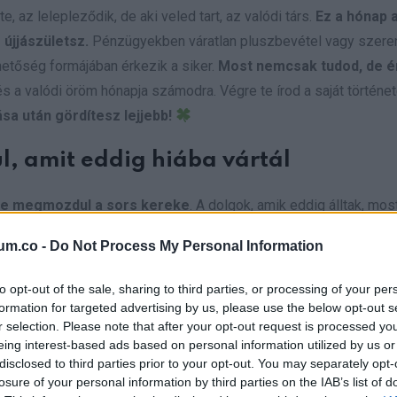
e, az lelepleződik, de aki veled tart, az valódi társ.
Ez a hónap 
 újjászületsz.
Pénzügyekben váratlan pluszbevétel vagy szer
hetőség formájában érkezik a siker.
Most nemcsak tudod, de ér
s a valódi öröm hónapja számodra. Végre te írod a saját történet
sa után gördítesz lejjebb!
l, amit eddig hiába vártál
gre megmozdul a sors kereke
. A dolgok, amik eddig álltak, most
fogható valósággá válik. Július 4–8. között egy fontos hír va
um.co -
Do Not Process My Personal Information
elked megkönnyebbül, a tested fellélegzik.
Az Univerzum most
vágyott anyagi vagy szakmai áttörés is elérkezhet, sokkal tisz
to opt-out of the sale, sharing to third parties, or processing of your per
i az, aki épít, és ki az, aki csak visszatart. Júliusban minden la
formation for targeted advertising by us, please use the below opt-out s
r selection. Please note that after your opt-out request is processed y
m hangos, de állandó.
Ez a hónap az ébredésed ideje – lassan
eing interest-based ads based on personal information utilized by us or
ét év szerencse vár, ha kedvelés és a „sok szerencsét” be
disclosed to third parties prior to your opt-out. You may separately opt-
losure of your personal information by third parties on the IAB’s list of