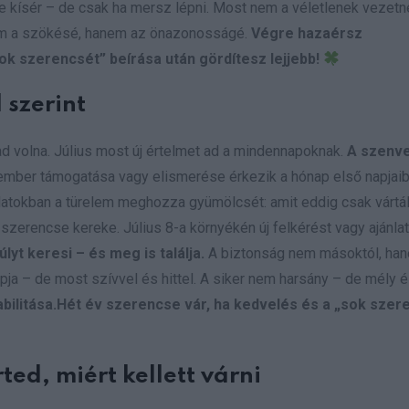
e kísér – de csak ha mersz lépni. Most nem a véletlenek vezetn
nem a szökésé, hanem az önazonosságé.
Végre hazaérsz
k szerencsét” beírása után gördítesz lejjebb!
 szerint
d volna. Július most új értelmet ad a mindennapoknak.
A szenve
ember támogatása vagy elismerése érkezik a hónap első napjaib
latokban a türelem meghozza gyümölcsét: amit eddig csak vártá
erencse kereke. Július 8-a környékén új felkérést vagy ajánlat
yt keresi – és meg is találja.
A biztonság nem másoktól, ha
pja – de most szívvel és hittel. A siker nem harsány – de mély 
abilitása.Hét év szerencse vár, ha kedvelés és a „sok szer
ed, miért kellett várni