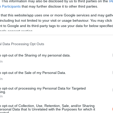
. This information may also be disclosed by us to third parties on the
IA
Participants
that may further disclose it to other third parties.
utoléri az eszed
 that this website/app uses one or more Google services and may gath
at. Júniusban még kétségekkel keltél, de
július elhozza a világ
including but not limited to your visit or usage behaviour. You may click 
 to Google and its third-party tags to use your data for below specifi
. A gondolataid mögött végre érzések is megjelennek – és ezek v
ogle consent section.
alálkozás új irányba indíthat. Egy lehetőség, amiről lemondtál, új
en is tisztulás jön: megérted, hogy a valódi kapcsolatok ne
l Data Processing Opt Outs
lki nyugalmat, amit régóta keresel. Egy új hobbi, kreatív projek
o opt-out of the Sharing of my personal data.
ost már nem irányít – hanem tanít. Júliusban újra felfedezed ön
In
 te tudod, mit kezdj velük.Hét év szerencse vár, ha kedvel
o opt-out of the Sale of my Personal Data.
In
lre költözik
to opt-out of processing my Personal Data for Targeted
ing.
teni – de az utóbbi időben minden kiszaladt a kezedből.
Most v
In
 kívül, hanem belül.
Nem kell többé mindent megjavítanod – c
o opt-out of Collection, Use, Retention, Sale, and/or Sharing
lgetés vagy elhatározás segít új alapokra helyezni a gondolkodás
ersonal Data that Is Unrelated with the Purposes for which it
lected.