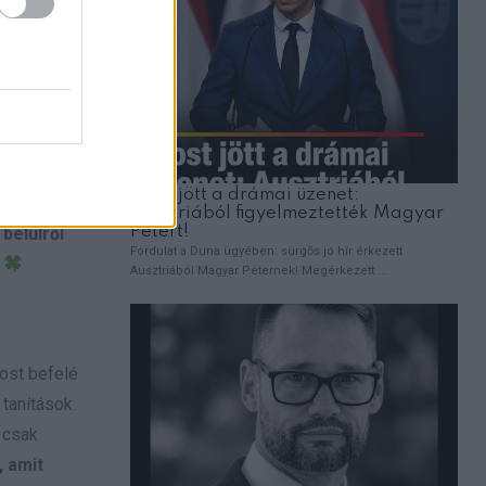
amit
áltja.
teljesen új
y régi
lked
belülről
!
most befelé
tanítások.
i csak
, amit