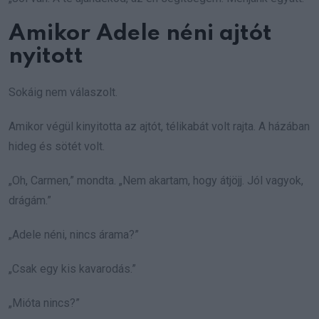
Amikor Adele néni ajtót
nyitott
Sokáig nem válaszolt.
Amikor végül kinyitotta az ajtót, télikabát volt rajta. A házában
hideg és sötét volt.
„Oh, Carmen,” mondta. „Nem akartam, hogy átjöjj. Jól vagyok,
drágám.”
„Adele néni, nincs árama?”
„Csak egy kis kavarodás.”
„Mióta nincs?”