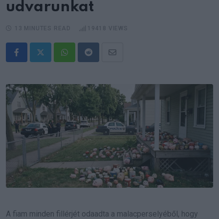
udvarunkat
13 MINUTES READ
19418
VIEWS
Whatsapp
Reddit
Share
via
Email
A fiam minden fillérjét odaadta a malacperselyéből, hogy