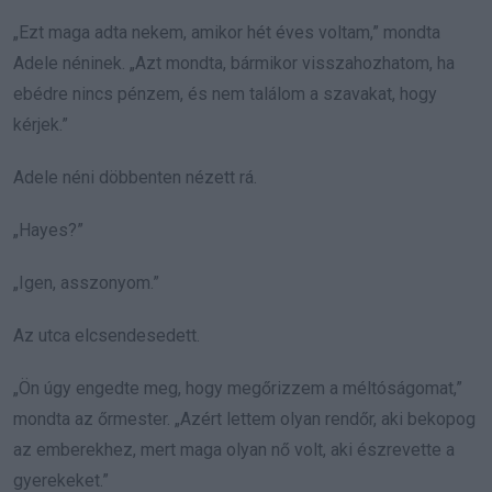
„Ezt maga adta nekem, amikor hét éves voltam,” mondta
Adele néninek. „Azt mondta, bármikor visszahozhatom, ha
ebédre nincs pénzem, és nem találom a szavakat, hogy
kérjek.”
Adele néni döbbenten nézett rá.
„Hayes?”
„Igen, asszonyom.”
Az utca elcsendesedett.
„Ön úgy engedte meg, hogy megőrizzem a méltóságomat,”
mondta az őrmester. „Azért lettem olyan rendőr, aki bekopog
az emberekhez, mert maga olyan nő volt, aki észrevette a
gyerekeket.”