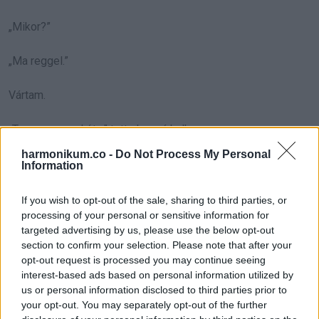
„Mikor?”
„Ma reggel.”
Vártam.
„Tegnap reggel óta,” tette hozzá halkan.
harmonikum.co -
Do Not Process My Personal
„Adele néni!”
Information
„Elfoglalt, Carmen. Nem akarok nyaggatni.”
If you wish to opt-out of the sale, sharing to third parties, or
processing of your personal or sensitive information for
targeted advertising by us, please use the below opt-out
„A meleg otthon nem nyaggatás.”
section to confirm your selection. Please note that after your
opt-out request is processed you may continue seeing
Oliver előhúzott egy szendvicses zacskót. Tele volt apróval,
interest-based ads based on personal information utilized by
szülinapi pénzzel és a fogtündér rézpénzeivel.
us or personal information disclosed to third parties prior to
your opt-out. You may separately opt-out of the further