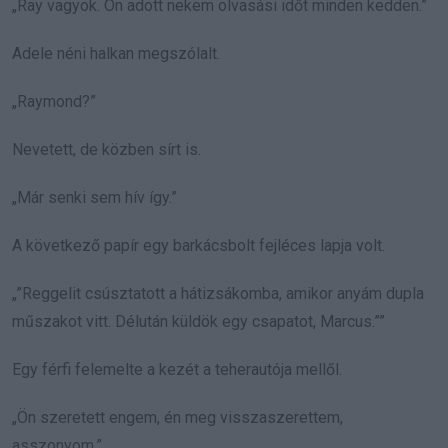
„Ray vagyok. Ön adott nekem olvasási időt minden kedden.”
Adele néni halkan megszólalt.
„Raymond?”
Nevetett, de közben sírt is.
„Már senki sem hív így.”
A következő papír egy barkácsbolt fejléces lapja volt.
„”Reggelit csúsztatott a hátizsákomba, amikor anyám dupla
műszakot vitt. Délután küldök egy csapatot, Marcus.””
Egy férfi felemelte a kezét a teherautója mellől.
„Ön szeretett engem, én meg visszaszerettem,
asszonyom.”