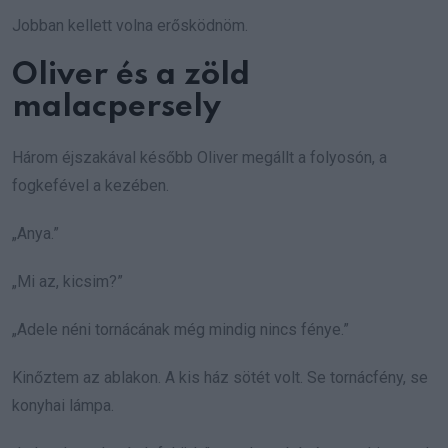
Jobban kellett volna erősködnöm.
Oliver és a zöld
malacpersely
Három éjszakával később Oliver megállt a folyosón, a
fogkefével a kezében.
„Anya.”
„Mi az, kicsim?”
„Adele néni tornácának még mindig nincs fénye.”
Kinőztem az ablakon. A kis ház sötét volt. Se tornácfény, se
konyhai lámpa.