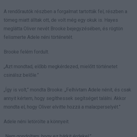
A rendőrautók részben a forgalmat tartották fel, részben a
tömeg miatt álltak ott, de volt még egy okuk is. Hayes
meglátta Oliver nevét Brooke bejegyzésében, és rögtön
felismerte Adele néni történetét.
Brooke felém fordult.
„Azt mondtad, előbb megkérdezed, mielőtt történetet
csinálsz belőle.”
„Így is volt,” mondta Brooke. „Felhívtam Adele nénit, és csak
annyit kértem, hogy segíthessek segítséget találni. Akkor
mondta el, hogy Oliver elvitte hozzá a malacperselyét.”
Adele néni letörölte a könnyeit.
„Nem gondoltam, hogy ez bárkit érdekel.”