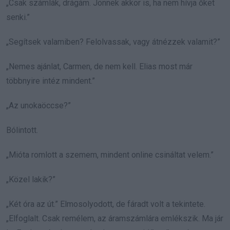
„Csak számlák, drágám. Jönnek akkor is, ha nem hívja őket
senki.”
„Segítsek valamiben? Felolvassak, vagy átnézzek valamit?”
„Nemes ajánlat, Carmen, de nem kell. Elias most már
többnyire intéz mindent.”
„Az unokaöccse?”
Bólintott.
„Mióta romlott a szemem, mindent online csináltat velem.”
„Közel lakik?”
„Két óra az út.” Elmosolyodott, de fáradt volt a tekintete.
„Elfoglalt. Csak remélem, az áramszámlára emlékszik. Ma jár