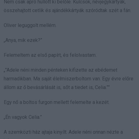
Nem csak apró hullott ki belőle. Kulcsok, névjegykártyák,
összehajtott cetlik és ajándékkártyák szóródtak szét a fán.
Oliver leguggolt mellém.
„Anya, mik ezek?”
Felemeltem az első papírt, és felolvastam.
„”Adele néni minden pénteken kifizette az ebédemet
harmadikban. Ma saját élelmiszerboltom van. Egy évre előre
állom az ő bevásárlását is, sőt a tiedet is, Celia.””
Egy nő a boltos furgon mellett felemelte a kezét.
„Én vagyok Celia.”
A szemközti ház ajtaja kinyílt. Adele néni onnan nézte a