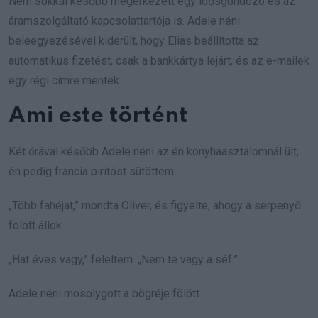
Nem sokkal később megérkezett egy idősgondozó és az
áramszolgáltató kapcsolattartója is. Adele néni
beleegyezésével kiderült, hogy Elias beállította az
automatikus fizetést, csak a bankkártya lejárt, és az e-mailek
egy régi címre mentek.
Ami este történt
Két órával később Adele néni az én konyhaasztalomnál ült,
én pedig francia pirítóst sütöttem.
„Több fahéjat,” mondta Oliver, és figyelte, ahogy a serpenyő
fölött állok.
„Hat éves vagy,” feleltem. „Nem te vagy a séf.”
Adele néni mosolygott a bögréje fölött.