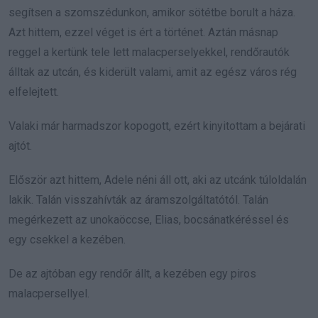
segítsen a szomszédunkon, amikor sötétbe borult a háza.
Azt hittem, ezzel véget is ért a történet. Aztán másnap
reggel a kertünk tele lett malacperselyekkel, rendőrautók
álltak az utcán, és kiderült valami, amit az egész város rég
elfelejtett.
Valaki már harmadszor kopogott, ezért kinyitottam a bejárati
ajtót.
Először azt hittem, Adele néni áll ott, aki az utcánk túloldalán
lakik. Talán visszahívták az áramszolgáltatótól. Talán
megérkezett az unokaöccse, Elias, bocsánatkéréssel és
egy csekkel a kezében.
De az ajtóban egy rendőr állt, a kezében egy piros
malacpersellyel.