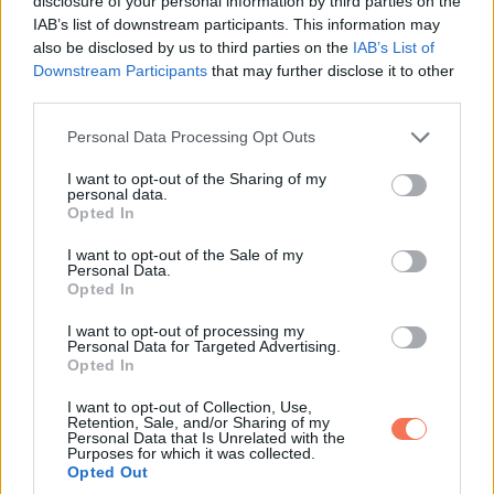
„Ez a villanyra van,” mondta. „Neked most jobban kell.”
disclosure of your personal information by third parties on the
IAB’s list of downstream participants. This information may
also be disclosed by us to third parties on the
IAB’s List of
Adele néni a szája elé kapta a kezét.
Downstream Participants
that may further disclose it to other
third parties.
„Oh, kisfiam, ezt nem fogadhatom el.”
Please note that this website/app uses one or more Google
Personal Data Processing Opt Outs
services and may gather and store information including but
„Dehogynem.”
not limited to your visit or usage behaviour. You may click to
I want to opt-out of the Sharing of my
personal data.
grant or deny consent to Google and its third-party tags to
„Az a pénz a tiéd.”
Opted In
use your data for below specified purposes in below Google
consent section.
I want to opt-out of the Sale of my
„Te mondtad, hogy a jó emberek nem számolgatják, mennyit
Personal Data.
Opted In
adnak.”
I want to opt-out of processing my
Personal Data for Targeted Advertising.
A szemei könnybe borultak.
Opted In
Megérintettem a karját.
I want to opt-out of Collection, Use,
Retention, Sale, and/or Sharing of my
Personal Data that Is Unrelated with the
Purposes for which it was collected.
„Engedd, hogy azt adja oda, amit a szíve mondott neki. Én
Opted Out
pedig segítek a többi részben.”