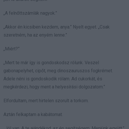
„A felnőttszámlák nagyok.”
„Akkor én kicsiben kezdem, anya.” Nyelt egyet. „Csak
szeretném, ha az enyém lenne.”
„Miért?”
„Mert te már így is gondoskodsz rólunk. Veszel
gabonapelyhet, cipőt, meg dinoszauruszos fogkrémet.
Adele néni is gondoskodik rólam. Ad cukorkát, és
megkérdezi, hogy ment a helyesírási dolgozatom.”
Elfordultam, mert hirtelen szorult a torkom.
Aztán felkaptam a kabátomat.
„Jól van. A te ajándékod, az én segítségem. Menjünk együtt.”