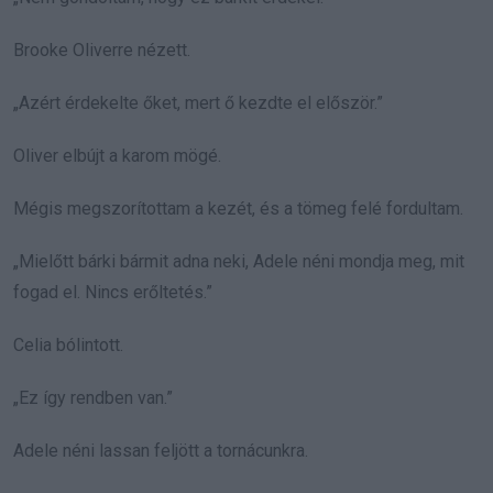
Brooke Oliverre nézett.
„Azért érdekelte őket, mert ő kezdte el először.”
Oliver elbújt a karom mögé.
Mégis megszorítottam a kezét, és a tömeg felé fordultam.
„Mielőtt bárki bármit adna neki, Adele néni mondja meg, mit
fogad el. Nincs erőltetés.”
Celia bólintott.
„Ez így rendben van.”
Adele néni lassan feljött a tornácunkra.