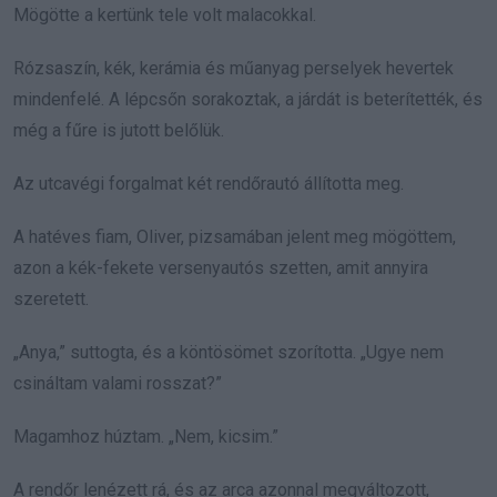
Mögötte a kertünk tele volt malacokkal.
Rózsaszín, kék, kerámia és műanyag perselyek hevertek
mindenfelé. A lépcsőn sorakoztak, a járdát is beterítették, és
még a fűre is jutott belőlük.
Az utcavégi forgalmat két rendőrautó állította meg.
A hatéves fiam, Oliver, pizsamában jelent meg mögöttem,
azon a kék-fekete versenyautós szetten, amit annyira
szeretett.
„Anya,” suttogta, és a köntösömet szorította. „Ugye nem
csináltam valami rosszat?”
Magamhoz húztam. „Nem, kicsim.”
A rendőr lenézett rá, és az arca azonnal megváltozott,