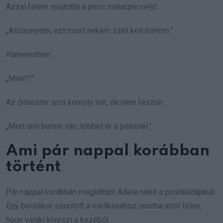
Azzal felém nyújtotta a piros malacperselyt.
„Asszonyom, ezt most nekem szét kell törnöm.”
Rámeredtem.
„Miért?”
Az őrmester arca komoly lett, de nem feszült.
„Mert ami benne van, többet ér a pénznél.”
Ami pár nappal korábban
történt
Pár nappal korábban megláttam Adele nénit a postaládájánál.
Egy borítékot szorított a mellkasához, mintha attól félne,
hogy valaki kiveszi a kezéből.