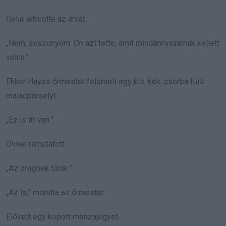
Celia letörölte az arcát.
„Nem, asszonyom. Ön azt tette, amit mindannyiunknak kellett
volna.”
Ekkor Hayes őrmester felemelt egy kis, kék, csorba fülű
malacperselyt.
„Ez is itt van.”
Oliver rámutatott.
„Az öregnek tűnik.”
„Az is,” mondta az őrmester.
Elővett egy kopott menzajegyet.