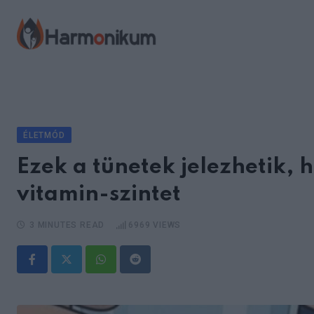
Skip
to
content
ÉLETMÓD
Ezek a tünetek jelezhetik, 
vitamin-szintet
3 MINUTES READ
6969
VIEWS
Whatsapp
Reddit