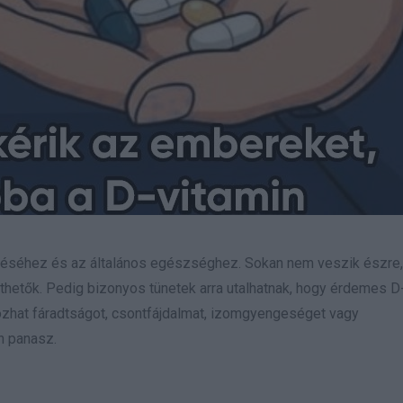
éséhez és az általános egészséghez. Sokan nem veszik észre,
rthetők. Pedig bizonyos tünetek arra utalhatnak, hogy érdemes D
kozhat fáradtságot, csontfájdalmat, izomgyengeséget vagy
n panasz.