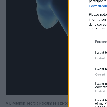
participants
Downstream 
Please note
information 
deny consent
in below Go
Persona
I want t
Opted 
I want t
Opted 
I want 
Advertis
Opted 
I want t
A D-vitamin segíti a kalcium felszívódását, ami nélkülözhet
of my P
was col