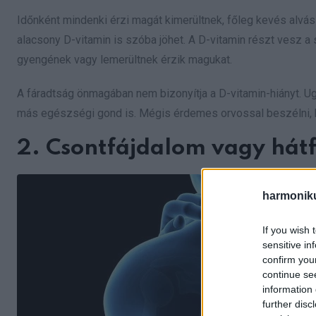
Időnként mindenki érzi magát kimerültnek, főleg kevés alvás
alacsony D-vitamin is szóba jöhet. A D-vitamin részt vesz 
gyengének vagy lemerültnek érzik magukat.
A fáradtság önmagában nem bizonyítja a D-vitamin-hiányt. Ug
más egészségi gond is. Mégis érdemes orvossal beszélni, ha 
2. Csontfájdalom vagy hátf
harmonik
If you wish 
sensitive in
confirm you
continue se
information 
further disc