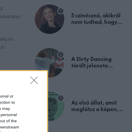
az
5 színésznő, akikről
zokatlanul
nem tudtad, hogy
fiúként születtek
ység és
ti.
A Dirty Dancing
törölt jelenete
megerősíti azt, amit
mindannyian
sejtettünk
sonal or
ection to
Az első állat, amit
ou may
meglátsz a képen,
 personal
elárulja legrosszabb
out of the
tulajdonságodat
 downstream