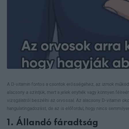
A D-vitamin fontos a csontok erősségéhez, az izmok működ
alacsony a szintjük, mert a jelek enyhék vagy könnyen félreé
vizsgálatról beszélni az orvossal. Az alacsony D-vitamin o
hangulatingadozást, de az is előfordul, hogy nincs semmilye
1. Állandó fáradtság