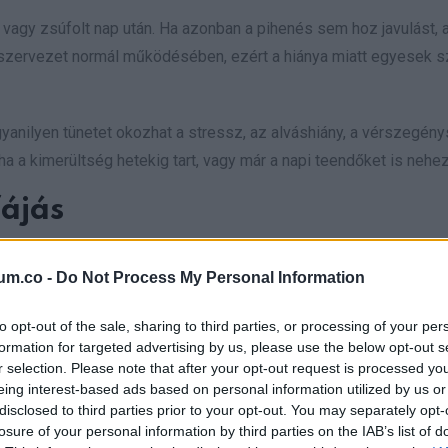
 vagy zsúfolt nap után. Ha azonban a pihenés sem hoz javulást, 
a szervezet normál működésében, ezért a hiánya miatt egyesek s
yanilyen tünetet okozhat a stressz, az alváshiány, a vérszegén
a kimerültség hetekig tart, vagy már a napi teendőket is nehezí
ájás
um.co -
Do Not Process My Personal Information
to opt-out of the sale, sharing to third parties, or processing of your per
formation for targeted advertising by us, please use the below opt-out s
r selection. Please note that after your opt-out request is processed y
eing interest-based ads based on personal information utilized by us or
disclosed to third parties prior to your opt-out. You may separately opt-
losure of your personal information by third parties on the IAB’s list of