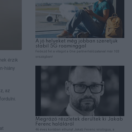
nek érzik
in-hiány
z, az
ordulni.
at