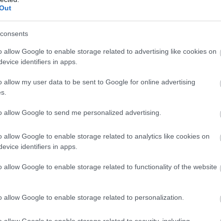
elnőtteknél a súlyos hiány osteomalaciához vezethet, ez a cson
Out
consents
rzik az fájdalmat. Ez könnyen összekeverhető a hétköznapi izo
o allow Google to enable storage related to advertising like cookies on
agy nincs rá egyértelmű magyarázat, a D-vitamin-szint ellenőrzés
evice identifiers in apps.
o allow my user data to be sent to Google for online advertising
s.
m vagy görcs
to allow Google to send me personalized advertising.
r megjelenhet gyengeség, izomfájdalom vagy görcs. A Cleveland C
az izomgyengeséget, az izomfájdalmat és az izomgörcsöket is.
o allow Google to enable storage related to analytics like cookies on
evice identifiers in apps.
i vagy a megszokott napi feladatokat elvégezni. Mivel az izomf
o allow Google to enable storage related to functionality of the website
, hogy szükség van-e D-vitamin-tesztre vagy más vizsgálatra.
o allow Google to enable storage related to personalization.
o allow Google to enable storage related to security, including