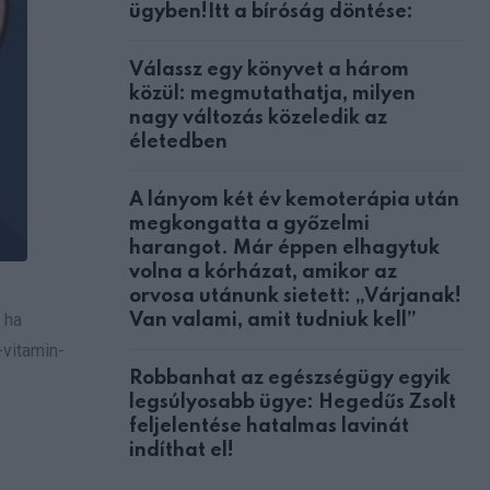
ügyben!Itt a bíróság döntése:
Válassz egy könyvet a három
közül: megmutathatja, milyen
nagy változás közeledik az
életedben
A lányom két év kemoterápia után
megkongatta a győzelmi
harangot. Már éppen elhagytuk
volna a kórházat, amikor az
orvosa utánunk sietett: „Várjanak!
 ha
Van valami, amit tudniuk kell”
-vitamin-
Robbanhat az egészségügy egyik
legsúlyosabb ügye: Hegedűs Zsolt
feljelentése hatalmas lavinát
indíthat el!