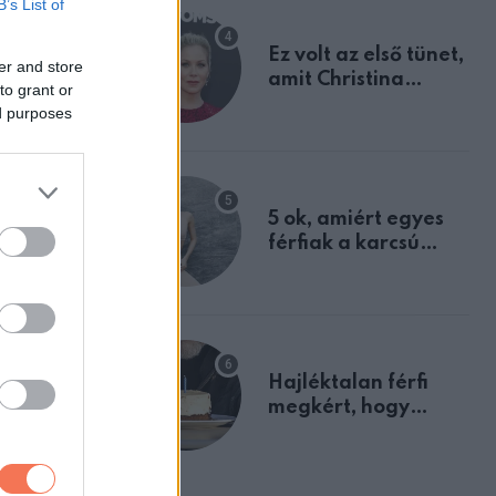
B’s List of
Ez volt az első tünet,
er and store
amit Christina
to grant or
Applegate éveken
ed purposes
át félreértett, pedig
a szklerózis
multiplex
egyértelmű jele volt
5 ok, amiért egyes
férfiak a karcsú
nőket részesítik
előnyben
Hajléktalan férfi
megkért, hogy
vegyek neki kávét a
születésnapján –
csony, a
órákkal később