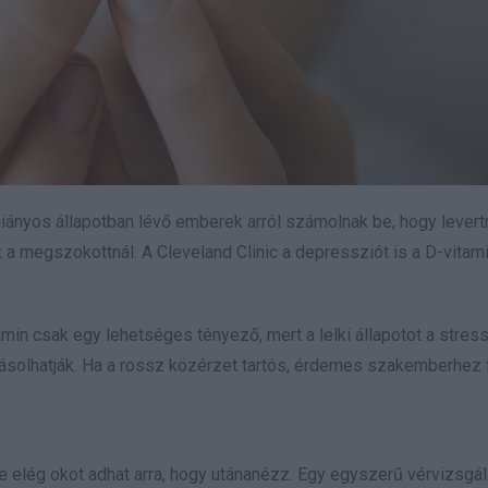
 hiányos állapotban lévő emberek arról számolnak be, hogy levert
a megszokottnál. A Cleveland Clinic a depressziót is a D-vitam
amin csak egy lehetséges tényező, mert a lelki állapotot a stress
solhatják. Ha a rossz közérzet tartós, érdemes szakemberhez f
de elég okot adhat arra, hogy utánanézz. Egy egyszerű vérvizsgál