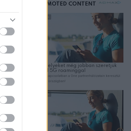
mellettem ült az első
tok
osztályon
mlázával,
e segíthet
linic a
ájdalomnak