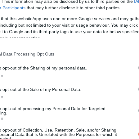
. This information may also be disclosed by us to third parties on the
IA
Participants
that may further disclose it to other third parties.
 that this website/app uses one or more Google services and may gath
including but not limited to your visit or usage behaviour. You may click 
 to Google and its third-party tags to use your data for below specifi
ogle consent section.
l Data Processing Opt Outs
o opt-out of the Sharing of my personal data.
In
o opt-out of the Sale of my Personal Data.
In
to opt-out of processing my Personal Data for Targeted
ing.
In
o opt-out of Collection, Use, Retention, Sale, and/or Sharing
etlen az erős csontokhoz. Ha a D-vitamin-szint huzamos ideig ala
ersonal Data that Is Unrelated with the Purposes for which it
lected.