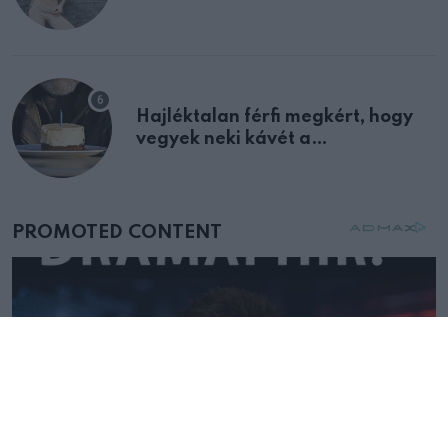
Hajléktalan férfi megkért, hogy
vegyek neki kávét a
születésnapján – órákkal később
mellettem ült az első osztályon