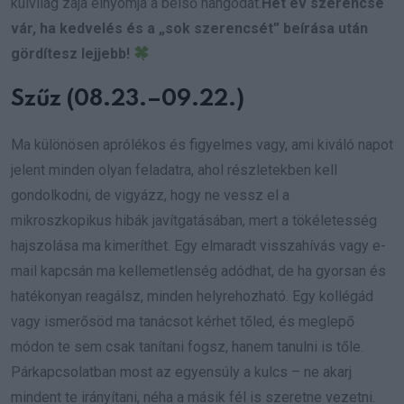
külvilág zaja elnyomja a belső hangodat.
Hét év szerencse
vár, ha kedvelés és a „sok szerencsét” beírása után
gördítesz lejjebb!
Szűz (08.23.–09.22.)
Ma különösen aprólékos és figyelmes vagy, ami kiváló napot
jelent minden olyan feladatra, ahol részletekben kell
gondolkodni, de vigyázz, hogy ne vessz el a
mikroszkopikus hibák javítgatásában, mert a tökéletesség
hajszolása ma kimeríthet. Egy elmaradt visszahívás vagy e-
mail kapcsán ma kellemetlenség adódhat, de ha gyorsan és
hatékonyan reagálsz, minden helyrehozható. Egy kollégád
vagy ismerősöd ma tanácsot kérhet tőled, és meglepő
módon te sem csak tanítani fogsz, hanem tanulni is tőle.
Párkapcsolatban most az egyensúly a kulcs – ne akarj
mindent te irányítani, néha a másik fél is szeretne vezetni.