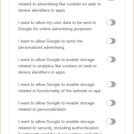
benneteket egymáshoz. Egy új ismeretség vagy találkozás
related to advertising like cookies on web or
device identifiers in apps.
váratlanul fontos szerepet kaphat az elkövetkező hetekben,
figyelj a jelekre. A nap végén úgy érezheted, hogy sokkal
I want to allow my user data to be sent to
többet adtál, mint amennyit kaptál, de ne aggódj – az
Google for online advertising purposes.
Univerzum nem felejt, és bőségesen visszaadja, amit
I want to allow Google to send me
szívből adtál.
Hét év szerencse vár, ha kedvelés és a
personalized advertising.
„sok szerencsét” beírása után gördítesz lejjebb!
I want to allow Google to enable storage
related to analytics like cookies on web or
Skorpió (10.23.–11.21.)
device identifiers in apps.
Ma olyan mély érzelmek törhetnek felszínre, amikre talán
I want to allow Google to enable storage
related to functionality of the website or app.
még te sem voltál felkészülve, és bár elsőre ijesztőnek
tűnhet ez az érzelmi intenzitás, ha bátran szembenézel
I want to allow Google to enable storage
vele, hatalmas tisztulást élhetsz át. Egy múltbeli esemény új
related to personalization.
értelmet nyerhet, és lehet, hogy most először látod meg
I want to allow Google to enable storage
benne a tanítást, nem csak a fájdalmat. Egy titok derülhet ki,
related to security, including authentication
ami először megráz, de hosszú távon felszabadít, mert nem