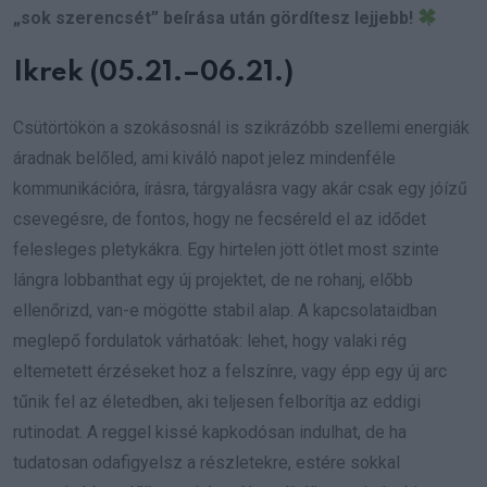
„sok szerencsét” beírása után gördítesz lejjebb!
Ikrek (05.21.–06.21.)
Csütörtökön a szokásosnál is szikrázóbb szellemi energiák
áradnak belőled, ami kiváló napot jelez mindenféle
kommunikációra, írásra, tárgyalásra vagy akár csak egy jóízű
csevegésre, de fontos, hogy ne fecséreld el az idődet
felesleges pletykákra. Egy hirtelen jött ötlet most szinte
lángra lobbanthat egy új projektet, de ne rohanj, előbb
ellenőrizd, van-e mögötte stabil alap. A kapcsolataidban
meglepő fordulatok várhatóak: lehet, hogy valaki rég
eltemetett érzéseket hoz a felszínre, vagy épp egy új arc
tűnik fel az életedben, aki teljesen felborítja az eddigi
rutinodat. A reggel kissé kapkodósan indulhat, de ha
tudatosan odafigyelsz a részletekre, estére sokkal