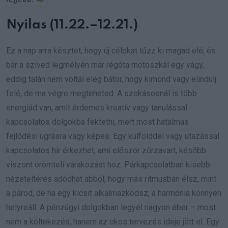
Nyilas (11.22.–12.21.)
Ez a nap arra késztet, hogy új célokat tűzz ki magad elé, és
bár a szíved legmélyén már régóta motoszkál egy vágy,
eddig talán nem voltál elég bátor, hogy kimond vagy elindulj
felé, de ma végre megteheted. A szokásosnál is több
energiád van, amit érdemes kreatív vagy tanulással
kapcsolatos dolgokba fektetni, mert most hatalmas
fejlődési ugrásra vagy képes. Egy külfölddel vagy utazással
kapcsolatos hír érkezhet, ami először zűrzavart, később
viszont örömteli várakozást hoz. Párkapcsolatban kisebb
nézeteltérés adódhat abból, hogy más ritmusban élsz, mint
a párod, de ha egy kicsit alkalmazkodsz, a harmónia könnyen
helyreáll. A pénzügyi dolgokban legyél nagyon éber – most
nem a költekezés, hanem az okos tervezés ideje jött el. Egy