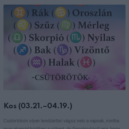
Email
Kos (03.21.–04.19.)
Csütörtökön olyan lendülettel vágsz neki a napnak, mintha
meg akarnád hódítani a világot, de figyelned kell arra, hogy