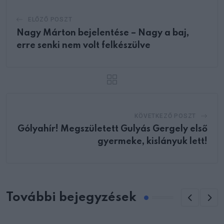
ELŐZŐ POSZT
Nagy Márton bejelentése – Nagy a baj,
erre senki nem volt felkészülve
KÖVETKEZŐ POSZT
Gólyahír! Megszületett Gulyás Gergely első
gyermeke, kislányuk lett!
További bejegyzések