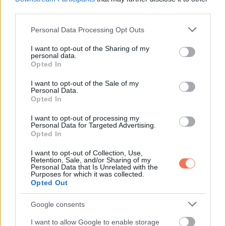
régóta húzódó döntés meghozatalának ideje érkezett el, és
third parties.
bár még mindig habozol, ma szinte megvilágosodásszerűen
Please note that this website/app uses one or more Google
Personal Data Processing Opt Outs
érkezhet a válasz. A kapcsolataid terén elmélyülés várható –
services and may gather and store information including but
lehet, hogy egy beszélgetés teljesen új dimenziót nyit meg
not limited to your visit or usage behaviour. You may click to
I want to opt-out of the Sharing of my
personal data.
grant or deny consent to Google and its third-party tags to
közted és valaki között, akit eddig talán félreértettél.
Opted In
use your data for below specified purposes in below Google
Pénzügyeid kapcsán légy óvatos: valaki csábító ajánlattal
consent section.
I want to opt-out of the Sale of my
kereshet meg, de jobban teszed, ha minden apróbetűs részt
Personal Data.
Opted In
elolvasol, mert a látszat most könnyen csalhat. Szerelmi
téren kiegyensúlyozottságot és megértést élhetsz meg,
I want to opt-out of processing my
Personal Data for Targeted Advertising.
főleg ha nem ragaszkodsz mereven a saját igazadhoz, és
Opted In
képes vagy elfogadni a másik nézőpontját is. A mai nap
I want to opt-out of Collection, Use,
különleges energiákat hordoz önismeret és fejlődés
Retention, Sale, and/or Sharing of my
Personal Data that Is Unrelated with the
szempontjából: ha egyedül maradsz egy kicsit, meglepő
Purposes for which it was collected.
Opted Out
felfedezésekre juthatsz saját magaddal kapcsolatban. Egy
kisebb családi vita is adódhat, de ha nem hagyod, hogy
Google consents
eluralkodjon rajtad a feszültség, a vége inkább közelebb hoz
I want to allow Google to enable storage