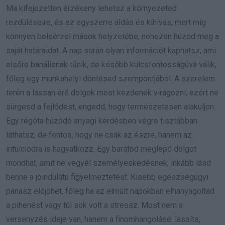
Ma kifejezetten érzékeny lehetsz a környezeted
rezdüléseire, és ez egyszerre áldás és kihívás, mert míg
könnyen beleérzel mások helyzetébe, nehezen húzod meg a
saját határaidat. A nap során olyan információt kaphatsz, ami
elsőre banálisnak tűnik, de később kulcsfontosságúvá válik,
főleg egy munkahelyi döntésed szempontjából. A szerelem
terén a lassan érő dolgok most kezdenek virágozni, ezért ne
sürgesd a fejlődést, engedd, hogy természetesen alakuljon.
Egy régóta húzódó anyagi kérdésben végre tisztábban
láthatsz, de fontos, hogy ne csak az észre, hanem az
intuíciódra is hagyatkozz. Egy barátod meglepő dolgot
mondhat, amit ne vegyél személyeskedésnek, inkább lásd
benne a jóindulatú figyelmeztetést. Kisebb egészségügyi
panasz előjöhet, főleg ha az elmúlt napokban elhanyagoltad
a pihenést vagy túl sok volt a stressz. Most nem a
versenyzés ideje van, hanem a finomhangolásé: lassíts,