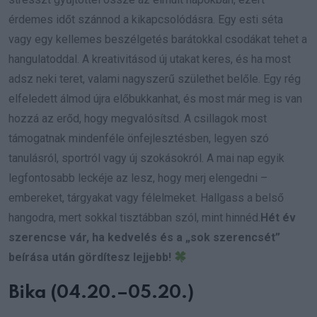
érdemes időt szánnod a kikapcsolódásra. Egy esti séta
vagy egy kellemes beszélgetés barátokkal csodákat tehet a
hangulatoddal. A kreativitásod új utakat keres, és ha most
adsz neki teret, valami nagyszerű születhet belőle. Egy rég
elfeledett álmod újra előbukkanhat, és most már meg is van
hozzá az erőd, hogy megvalósítsd. A csillagok most
támogatnak mindenféle önfejlesztésben, legyen szó
tanulásról, sportról vagy új szokásokról. A mai nap egyik
legfontosabb leckéje az lesz, hogy merj elengedni –
embereket, tárgyakat vagy félelmeket. Hallgass a belső
hangodra, mert sokkal tisztábban szól, mint hinnéd.
Hét év
szerencse vár, ha kedvelés és a „sok szerencsét”
beírása után gördítesz lejjebb!
Bika (04.20.–05.20.)