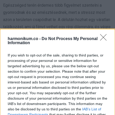
Egészséged terén érdemes több figyelmet szentelni a
gyomrodnak és az emésztésednek, mert a stressz most
azon a területen csapódhat le. A délután hozhat egy váratlan
találkozást, ami új fényt vethet egy régi dilemmára, és végre
megérted, miért történt úgy, ahogy. Most nem a nagy, drámai
harmonikum.co -
Do Not Process My Personal
gesztusok napja van, hanem a kis lépéseké, amelyek sokkal
Information
többet számítanak hosszú távon.
Hét év szerencse vár, ha
If you wish to opt-out of the sale, sharing to third parties, or
kedvelés és a „sok szerencsét” beírása után gördítesz
processing of your personal or sensitive information for
lejjebb!
targeted advertising by us, please use the below opt-out
section to confirm your selection. Please note that after your
Mérleg (09.23.–10.22.)
opt-out request is processed you may continue seeing
interest-based ads based on personal information utilized by
us or personal information disclosed to third parties prior to
A mai nap olyan, mint egy tükörterem: minden, amit
your opt-out. You may separately opt-out of the further
másokban meglátsz, valójában saját belső világod egy
disclosure of your personal information by third parties on the
darabját tükrözi vissza, ezért fontos, hogy figyeld, mi vált ki
IAB’s list of downstream participants. This information may
also be disclosed by us to third parties on the
IAB’s List of
belőled örömet, dühöt vagy éppen szomorúságot. Egy
Downstream Participants
that may further disclose it to other