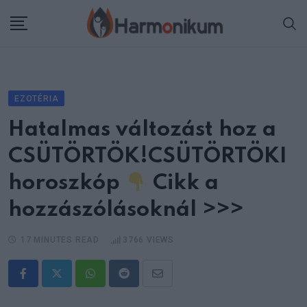
Skip
to
content
EZOTÉRIA
Hatalmas változást hoz a
CSÜTÖRTÖK!CSÜTÖRTÖKI
horoszkóp
Cikk a
hozzászólásoknál >>>
17 MINUTES READ
3766
VIEWS
Whatsapp
Reddit
Share
via