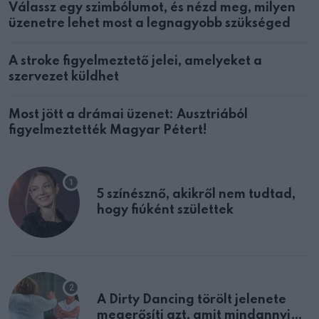
Válassz egy szimbólumot, és nézd meg, milyen
üzenetre lehet most a legnagyobb szükséged
A stroke figyelmeztető jelei, amelyeket a
szervezet küldhet
Most jött a drámai üzenet: Ausztriából
figyelmeztették Magyar Pétert!
5 színésznő, akikről nem tudtad,
hogy fiúként születtek
A Dirty Dancing törölt jelenete
megerősíti azt, amit mindannyian