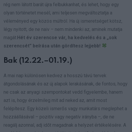
rég nem látott barát újra felbukkanhat, és lehet, hogy egy
olyan történetet mesél, ami teljesen megváltoztatja a
véleményed egy közös múltról. Ha új ismeretséget kötsz,
légy nyitott, de ne naiv – nem mindenki az, aminek mutatja
magát.
Hét év szerencse vár, ha kedvelés és a „sok
szerencsét” beírása után gördítesz lejjebb!
Bak (12.22.–01.19.)
A mai nap különösen kedvez a hosszú távú tervek
átgondolásának és az új alapok lerakásának, de fontos, hogy
ne csak az anyagi szempontokat vedd figyelembe, hanem
azt is, hogy érzelmileg mit ad neked az, amit most
felépítesz. Egy közeli ismerős vagy munkatárs meglephet a
hozzáállásával – pozitív vagy negatív irányba –, de ne
reagálj azonnal, adj időt magadnak a helyzet értékelésére. A