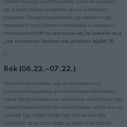
menthet meg egy feszült helyzetet, szóval ne félj elsütni
egy jó poént, ha épp lecsapódik egy kis feszültség a
levegőben. Ha régóta gondolkodsz egy utazásról vagy
tanulmányról, most érdemes komolyabban is utánajárni a
lehetőségeknek.
Hét év szerencse vár, ha kedvelés és a
„sok szerencsét” beírása után gördítesz lejjebb!
[ ]
Rák (06.22.–07.22.)
Ma különösen érzékeny vagy az érzelmekre és a
környezeted hangulatára, ami miatt könnyen átvállalhatod
mások terheit, még akkor is, ha nem kérik, ezért fontos, hogy
megtanulj határokat húzni és nemet mondani, amikor arra van
szükség. Egy múltbeli emlék vagy régi sérelem újra
előkerülhet, de ez most inkább gyógyító céllal történik,