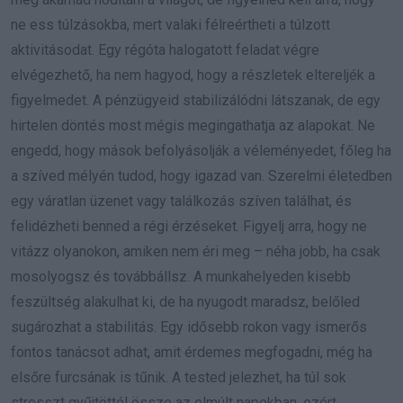
ne ess túlzásokba, mert valaki félreértheti a túlzott
aktivitásodat. Egy régóta halogatott feladat végre
elvégezhető, ha nem hagyod, hogy a részletek eltereljék a
figyelmedet. A pénzügyeid stabilizálódni látszanak, de egy
hirtelen döntés most mégis megingathatja az alapokat. Ne
engedd, hogy mások befolyásolják a véleményedet, főleg ha
a szíved mélyén tudod, hogy igazad van. Szerelmi életedben
egy váratlan üzenet vagy találkozás szíven találhat, és
felidézheti benned a régi érzéseket. Figyelj arra, hogy ne
vitázz olyanokon, amiken nem éri meg – néha jobb, ha csak
mosolyogsz és továbbállsz. A munkahelyeden kisebb
feszültség alakulhat ki, de ha nyugodt maradsz, belőled
sugározhat a stabilitás. Egy idősebb rokon vagy ismerős
fontos tanácsot adhat, amit érdemes megfogadni, még ha
elsőre furcsának is tűnik. A tested jelezhet, ha túl sok
stresszt gyűjtöttél össze az elmúlt napokban, ezért