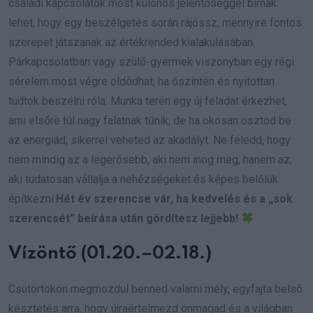
családi kapcsolatok most különös jelentőséggel bírnak:
lehet, hogy egy beszélgetés során rájössz, mennyire fontos
szerepet játszanak az értékrended kialakulásában.
Párkapcsolatban vagy szülő-gyermek viszonyban egy régi
sérelem most végre oldódhat, ha őszintén és nyitottan
tudtok beszélni róla. Munka terén egy új feladat érkezhet,
ami elsőre túl nagy falatnak tűnik, de ha okosan osztod be
az energiád, sikerrel veheted az akadályt. Ne feledd, hogy
nem mindig az a legerősebb, aki nem inog meg, hanem az,
aki tudatosan vállalja a nehézségeket és képes belőlük
építkezni.
Hét év szerencse vár, ha kedvelés és a „sok
szerencsét” beírása után gördítesz lejjebb!
Vízöntő (01.20.–02.18.)
Csütörtökön megmozdul benned valami mély, egyfajta belső
késztetés arra, hogy újraértelmezd önmagad és a világban