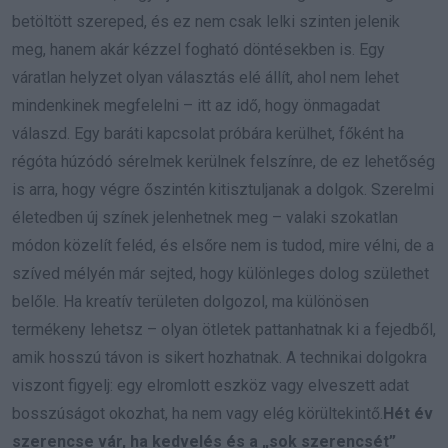
betöltött szereped, és ez nem csak lelki szinten jelenik
meg, hanem akár kézzel fogható döntésekben is. Egy
váratlan helyzet olyan választás elé állít, ahol nem lehet
mindenkinek megfelelni – itt az idő, hogy önmagadat
válaszd. Egy baráti kapcsolat próbára kerülhet, főként ha
régóta húzódó sérelmek kerülnek felszínre, de ez lehetőség
is arra, hogy végre őszintén kitisztuljanak a dolgok. Szerelmi
életedben új színek jelenhetnek meg – valaki szokatlan
módon közelít feléd, és elsőre nem is tudod, mire vélni, de a
szíved mélyén már sejted, hogy különleges dolog születhet
belőle. Ha kreatív területen dolgozol, ma különösen
termékeny lehetsz – olyan ötletek pattanhatnak ki a fejedből,
amik hosszú távon is sikert hozhatnak. A technikai dolgokra
viszont figyelj: egy elromlott eszköz vagy elveszett adat
bosszúságot okozhat, ha nem vagy elég körültekintő.
Hét év
szerencse vár, ha kedvelés és a „sok szerencsét”