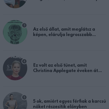
sejtettünk
Az első állat, amit meglátsz a
képen, elárulja legrosszabb
tulajdonságodat
Ez volt az első tünet, amit
Christina Applegate éveken át
félreértett, pedig a szklerózis
multiplex egyértelmű jele volt
5 ok, amiért egyes férfiak a karcsú
nőket részesítik előnyben