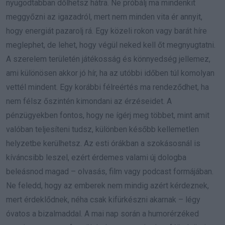
nyugodtabban dőlhetsz hátra. Ne próbálj ma mindenkit
meggyőzni az igazadról, mert nem minden vita ér annyit,
hogy energiát pazarolj rá. Egy közeli rokon vagy barát híre
meglephet, de lehet, hogy végül neked kell őt megnyugtatni.
A szerelem területén játékosság és könnyedség jellemez,
ami különösen akkor jó hír, ha az utóbbi időben túl komolyan
vettél mindent. Egy korábbi félreértés ma rendeződhet, ha
nem félsz őszintén kimondani az érzéseidet. A
pénzügyekben fontos, hogy ne ígérj meg többet, mint amit
valóban teljesíteni tudsz, különben később kellemetlen
helyzetbe kerülhetsz. Az esti órákban a szokásosnál is
kíváncsibb leszel, ezért érdemes valami új dologba
beleásnod magad – olvasás, film vagy podcast formájában.
Ne feledd, hogy az emberek nem mindig azért kérdeznek,
mert érdeklődnek, néha csak kifürkészni akarnak – légy
óvatos a bizalmaddal. A mai nap során a humorérzéked