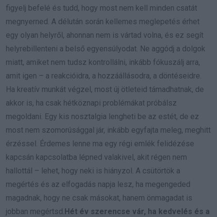
figyelj befelé és tudd, hogy most nem kell minden csatát
megnyerned. A délután során kellemes meglepetés érhet
egy olyan helyről, ahonnan nem is vártad volna, és ez segít
helyrebillenteni a belső egyensúlyodat. Ne aggódj a dolgok
miatt, amiket nem tudsz kontrollálni, inkább fókuszálj arra,
amit igen – a reakcióidra, a hozzáállásodra, a döntéseidre.
Ha kreatív munkát végzel, most új ötleteid támadhatnak, de
akkor is, ha csak hétköznapi problémákat próbálsz
megoldani. Egy kis nosztalgia lengheti be az estét, de ez
most nem szomorúsággal jár, inkább egyfajta meleg, meghitt
érzéssel. Érdemes lenne ma egy régi emlék felidézése
kapcsán kapcsolatba lépned valakivel, akit régen nem
hallottál – lehet, hogy neki is hiányzol. A csütörtök a
megértés és az elfogadás napja lesz, ha megengeded
magadnak, hogy ne csak másokat, hanem önmagadat is
jobban megértsd.
Hét év szerencse vár, ha kedvelés és a