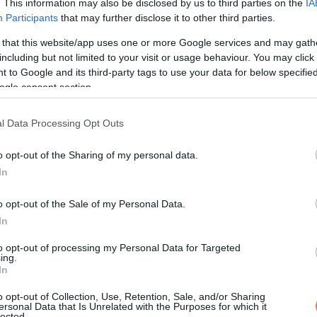
. This information may also be disclosed by us to third parties on the
IA
Participants
that may further disclose it to other third parties.
 that this website/app uses one or more Google services and may gath
including but not limited to your visit or usage behaviour. You may click 
 to Google and its third-party tags to use your data for below specifi
ogle consent section.
l Data Processing Opt Outs
o opt-out of the Sharing of my personal data.
In
o opt-out of the Sale of my Personal Data.
In
to opt-out of processing my Personal Data for Targeted
ing.
In
o opt-out of Collection, Use, Retention, Sale, and/or Sharing
ersonal Data that Is Unrelated with the Purposes for which it
lected.