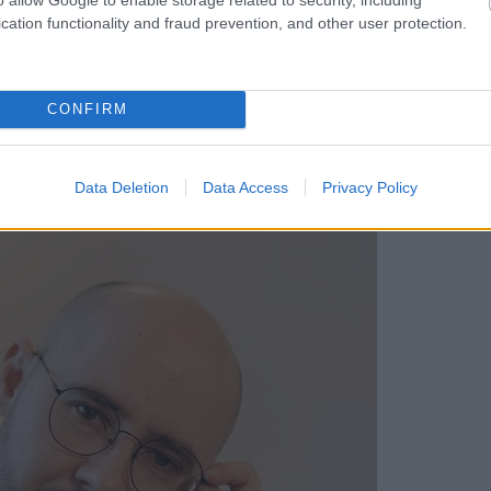
cation functionality and fraud prevention, and other user protection.
y itt vagyok. Kérlek, ne mondd el neki. Élhetek veled? Utálok vel
elem egyelőre?” Marina nagymama felajánlotta, és kezet nyújtot
CONFIRM
en is tudta, hogy idegenekkel beszélgetni rossz dolog. De úgy t
 a mostohaapjával nem.
Data Deletion
Data Access
Privacy Policy