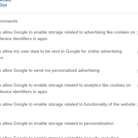
Out
consents
o allow Google to enable storage related to advertising like cookies on
evice identifiers in apps.
o allow my user data to be sent to Google for online advertising
s.
to allow Google to send me personalized advertising.
o allow Google to enable storage related to analytics like cookies on
” – árulta el a nő, megdöbbentve a kisgyereket. A mostohaapja
evice identifiers in apps.
o allow Google to enable storage related to functionality of the website
a szavait.
o allow Google to enable storage related to personalization.
 találkozni veled és szeretni téged, drágám. Évek óta várok arra
lállak itt” – magyarázta Marina nagyi. „Derek itt van?”
o allow Google to enable storage related to security, including