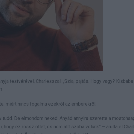
yja testvérével, Charlesszal. „Szia, pajtás. Hogy vagy? Kisbaba
t.
e, miért nincs fogalma ezekről az emberekről.
hogy tudd. De elmondom neked. Anyád annyira szerette a mostohaa
hogy ez rossz ötlet, és nem állt szóba velünk” – árulta el Char