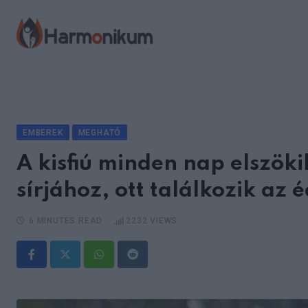
Skip
to
content
EMBEREK
MEGHATÓ
A kisfiú minden nap elszök
sírjához, ott találkozik a
6 MINUTES READ
2232
VIEWS
Whatsapp
Reddit