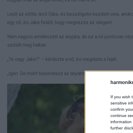
Leült az előtte lévő fűbe, és beszélgetni kezdett vele, ami
egy nő, és Jake felállt, hogy megnézze az idegent.
Nem nagyon emlékezett az anyjára, de ez a nő pontosan olyan v
szólalt meg halkan.
„Te vagy Jake?” – kérdezte a nő, és megrázta a fejét.
„Igen. De miért hasonlítasz az anyámra?” – tűnődött, és me
harmonik
If you wish 
sensitive in
confirm you
continue se
information 
further disc