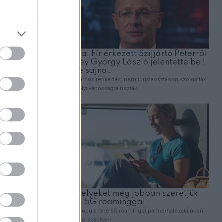
 évekig
, hogy