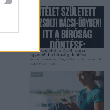
e élni.”
t. Jake
űnt, ez a