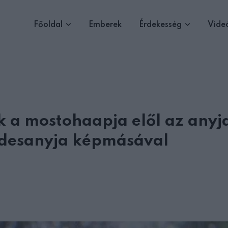
Főoldal
Emberek
Érdekesség
Vide
ik a mostohaapja elől az anyj
z édesanyja képmásával