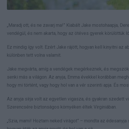
„Maradj ott, és ne zavarj ma!” Kiabált Jake mostohaapja, Dere
vendégül, és nem akarta, hogy az ötéves gyerek körülöttük ló
Ez mindig így volt. Ezért Jake rájött, hogyan kell kinyitni a
különben tett volna valamit.
Jake megvárta, amíg a vendégek megérkeznek, és megszökött
senki más a világon. Az anyja, Emma évekkel korábban meghal
hogy mi történt, vagy hogy hol van a vér szerinti apja. És mo
Az anyja sírja volt az egyetlen vigasza, és gyakran szedett v
Szerencsére biztonságos környéken éltek Virginiában.
„Szia, mami! Hoztam neked virágot” – mondta az édesanyja s
hogyan írták az anyja nevét, és hol van a sír.