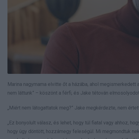
Marina nagymama elvitte őt a házába, ahol megismerkedett an
nem láttunk” – köszönt a férfi, és Jake tétován elmosolyodot
„Miért nem látogattatok meg?” Jake megkérdezte, nem értett
„Ez bonyolult válasz, és lehet, hogy túl fiatal vagy ahhoz, 
hogy úgy döntött, hozzámegy feleségül. Mi megmondtuk neki, 