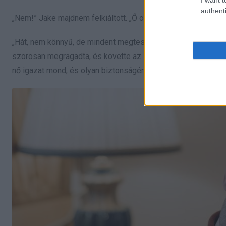
authenti
„Nem!” Jake majdnem felkiáltott. „Ő otthon van. Nem tudja, hog
„Hát, nem könnyű, de mindent megteszünk. Miért nem jössz v
szorosan megragadta, és követte az idősebb nőt. Már ötéves
nő igazat mond, és olyan biztonságérzetet érzett vele, amit