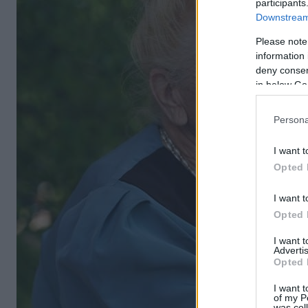
participants
Downstream 
Please note
information 
deny consent
in below Go
Persona
I want t
Opted 
I want t
Opted 
I want 
Advertis
Opted 
I want t
of my P
was col