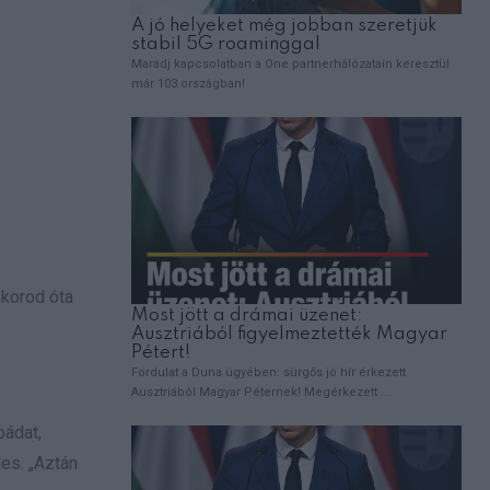
 korod óta
pádat,
les. „Aztán