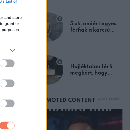
B’s List of
a szklerózis
multiplex
er and store
egyértelmű jele volt
to grant or
5 ok, amiért egyes
ed purposes
férfiak a karcsú
nőket részesítik
előnyben
Hajléktalan férfi
megkért, hogy
vegyek neki kávét a
születésnapján –
órákkal később
mellettem ült az első
osztályon