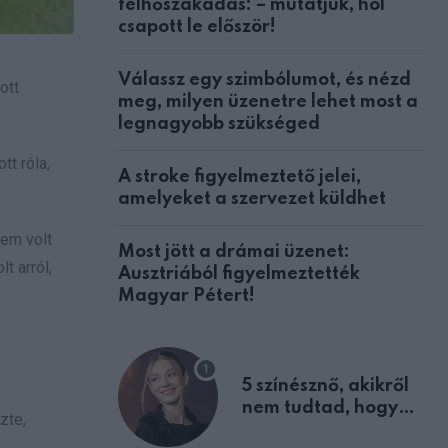
felhőszakadás: – mutatjuk, hol
csapott le először!
Válassz egy szimbólumot, és nézd
ott
meg, milyen üzenetre lehet most a
legnagyobb szükséged
tt róla,
A stroke figyelmeztető jelei,
amelyeket a szervezet küldhet
nem volt
Most jött a drámai üzenet:
t arról,
Ausztriából figyelmeztették
Magyar Pétert!
5 színésznő, akikről
nem tudtad, hogy
zte,
fiúként születtek