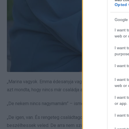
Opted 
Google 
I want t
web or d
I want t
purpose
I want 
I want t
„Marina vagyok. Emma édesanyja vagyok, vagyis a nagymamád
web or d
azt mondta, hogy nincs már családja a világon.
I want t
„De nekem nincs nagymamám” – ismételte meg a mostohaapj
or app.
I want t
„De igen, van. És rengeteg családtagod van, akik szeretnének
beszélhessek veled. De arra nem számítottam, hogy egyedül ta
I want t