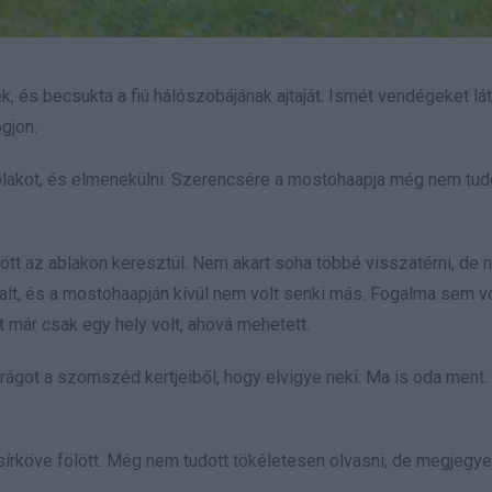
k, és becsukta a fiú hálószobájának ajtaját. Ismét vendégeket lát
gjon.
z ablakot, és elmenekülni. Szerencsére a mostohaapja még nem tudo
 az ablakon keresztül. Nem akart soha többé visszatérni, de 
t, és a mostohaapján kívül nem volt senki más. Fogalma sem vol
st már csak egy hely volt, ahová mehetett.
irágot a szomszéd kertjeiből, hogy elvigye neki. Ma is oda ment.
írköve fölött. Még nem tudott tökéletesen olvasni, de megjegye