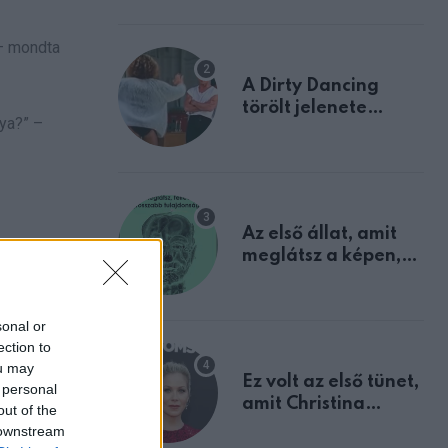
 – mondta
A Dirty Dancing
törölt jelenete
nya?” –
megerősíti azt, amit
mindannyian
sejtettünk
Az első állat, amit
meglátsz a képen,
elárulja legrosszabb
tulajdonságodat
sonal or
ection to
ou may
Ez volt az első tünet,
 personal
amit Christina
out of the
Applegate éveken
 downstream
át félreértett, pedig