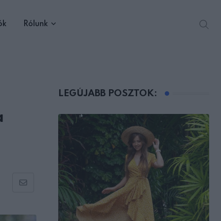
ók
Rólunk
LEGÚJABB POSZTOK:
a
Share
via
Email