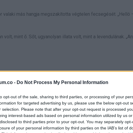
kor valaki más hangja megszakította végtelen fecsegését. „Helló
olt, mint ő. Sőt, ugyanolyan illata volt, mint a levendulának. „A
gértette, hogy ez a nő nem Emma.
um.co -
Do Not Process My Personal Information
to opt-out of the sale, sharing to third parties, or processing of your per
formation for targeted advertising by us, please use the below opt-out s
r selection. Please note that after your opt-out request is processed y
eing interest-based ads based on personal information utilized by us or
disclosed to third parties prior to your opt-out. You may separately opt-
losure of your personal information by third parties on the IAB’s list of