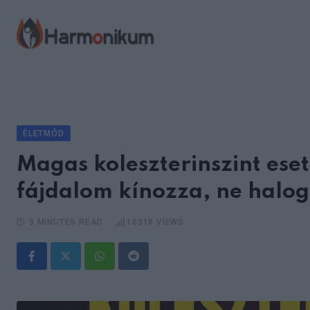
Skip
to
content
ÉLETMÓD
Magas koleszterinszint eset
fájdalom kínozza, ne halog
3 MINUTES READ
10318
VIEWS
Whatsapp
Reddit