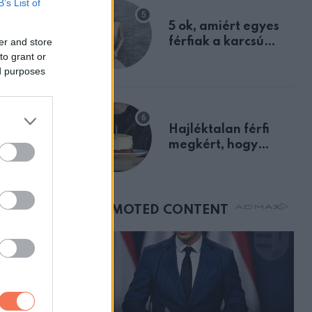
B’s List of
lyan.
egyértelmű jele volt
5 ok, amiért egyes
férfiak a karcsú
er and store
to grant or
nőket részesítik
ed purposes
előnyben
be.
Hajléktalan férfi
megkért, hogy
vegyek neki kávét a
születésnapján –
órákkal később
mellettem ült az első
osztályon