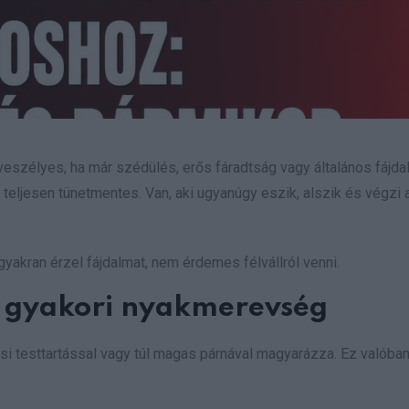
veszélyes, ha már szédülés, erős fáradtság vagy általános fájd
 teljesen tünetmentes. Van, aki ugyanúgy eszik, alszik és végzi 
gyakran érzel fájdalmat, nem érdemes félvállról venni.
s, gyakori nyakmerevség
si testtartással vagy túl magas párnával magyarázza. Ez valóba