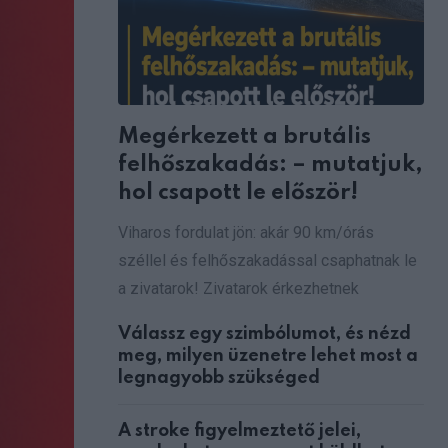
Megérkezett a brutális
felhőszakadás: – mutatjuk,
hol csapott le először!
Viharos fordulat jön: akár 90 km/órás
széllel és felhőszakadással csaphatnak le
a zivatarok! Zivatarok érkezhetnek
Válassz egy szimbólumot, és nézd
meg, milyen üzenetre lehet most a
legnagyobb szükséged
A stroke figyelmeztető jelei,