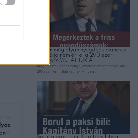
őbb
ZT
lyás
en –