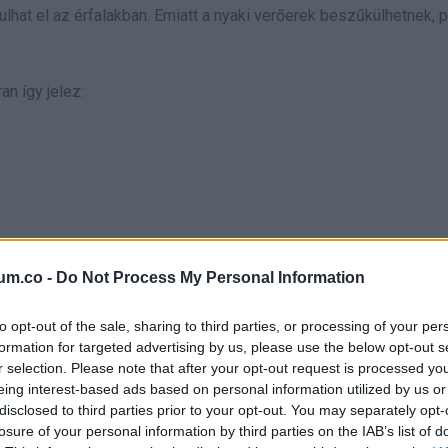
ulhat el az érfalakban. Emiatt a nyaki verőerek beszűkülhetnek, 
an így jelez:
um.co -
Do Not Process My Personal Information
to opt-out of the sale, sharing to third parties, or processing of your per
het, hanem keringési gond jele.
formation for targeted advertising by us, please use the below opt-out s
r selection. Please note that after your opt-out request is processed y
ehézség gyors séta, lépcsőzés
eing interest-based ads based on personal information utilized by us or
disclosed to third parties prior to your opt-out. You may separately opt-
losure of your personal information by third parties on the IAB’s list of