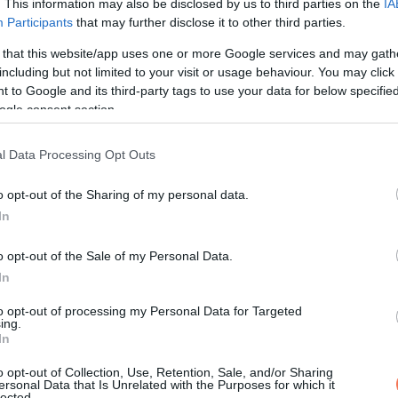
. This information may also be disclosed by us to third parties on the
IA
mást, fulladást vagy nehéz érzést tapasztalsz, figyelj rá komo
Participants
that may further disclose it to other third parties.
 that this website/app uses one or more Google services and may gath
rek beszűkültek a tartós koleszterinlerakódás miatt.
including but not limited to your visit or usage behaviour. You may click 
 to Google and its third-party tags to use your data for below specifi
 többet kell dolgoznia, hogy a vér eljusson a test minden részé
ogle consent section.
l Data Processing Opt Outs
o opt-out of the Sharing of my personal data.
In
o opt-out of the Sale of my Personal Data.
In
to opt-out of processing my Personal Data for Targeted
ing.
In
a sztrók kockázata.
o opt-out of Collection, Use, Retention, Sale, and/or Sharing
ersonal Data that Is Unrelated with the Purposes for which it
lected.