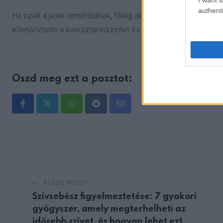
authenti
Ha ezek a jelek ismétlődnek, főleg akkor, ha magas vérnyom
ellenőriztetni a koleszterinszintet és a szív-érrendszeri álla
Oszd meg ezt a posztot:
Whatsapp
Reddit
Share
via
Email
ELŐZŐ POSZT
Szívsebész figyelmeztetése: 7 gyakori
gyógyszer, amely megterhelheti az
idősebb szívet, és hogyan lehet ezt