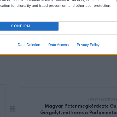
cation functionality and fraud prevention, and other user protection.
ás, cukorbetegség vagy hasi elhízás is jelen van, érdemes miel
potot.
CONFIRM
Data Deletion
Data Access
Privacy Policy
KÖVETKEZŐ POS
Magyar Péter megkérdezte Gu
Gergelyt, mit keres a Parlamentb