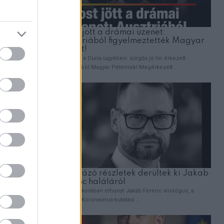
g a
fejfájás
, a valódi
z ereket.