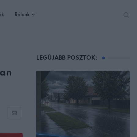
ók
Rólunk
LEGÚJABB POSZTOK:
ran
Share
via
Email