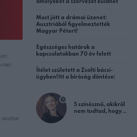
amelyeket a szervezet küldhet
Most jött a drámai üzenet:
Ausztriából figyelmeztették
Magyar Pétert!
Egészséges határok a
kapcsolatokban 70 év felett
alom
a napi
Ítélet született a Zsolti bácsi-
ügyben!Itt a bíróság döntése:
5 színésznő, akikről
nem tudtad, hogy
fiúként születtek
n okozhat