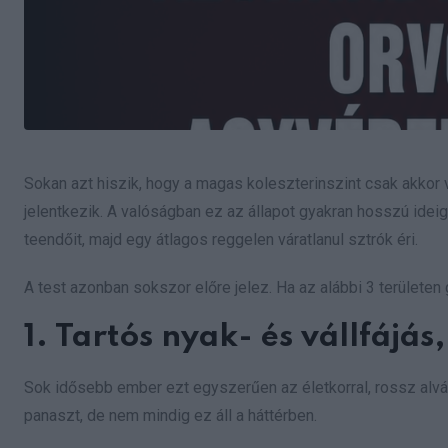
Sokan azt hiszik, hogy a magas koleszterinszint csak akkor 
jelentkezik. A valóságban ez az állapot gyakran hosszú ideig
teendőit, majd egy átlagos reggelen váratlanul sztrók éri.
A test azonban sokszor előre jelez. Ha az alábbi 3 területen 
1. Tartós nyak- és vállfájá
Sok idősebb ember ezt egyszerűen az életkorral, rossz alvá
panaszt, de nem mindig ez áll a háttérben.