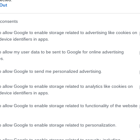
neti zsibbadás vagy gyengesé
Out
consents
elintézik annyival, hogy biztosan csak kimerültek.
o allow Google to enable storage related to advertising like cookies on
evice identifiers in apps.
rjában, és nehezebben fog meg tárgyakat. Másnál erős, féloldali 
ki jelentőséget.
o allow my user data to be sent to Google for online advertising
s.
 TIA. Ez gyakran a sztrók előjele.
to allow Google to send me personalized advertising.
ok akadályozzák a keringést.
o allow Google to enable storage related to analytics like cookies on
evice identifiers in apps.
a a koleszterinszintet és az erek állapotát nem rendezik időben
o allow Google to enable storage related to functionality of the website
i
o allow Google to enable storage related to personalization.
koz azonnali tüneteket, közben viszont nap mint nap károsítja a
o allow Google to enable storage related to security, including