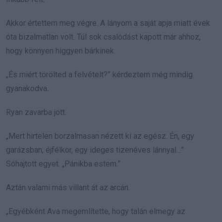
Akkor értettem meg végre. A lányom a saját apja miatt évek
óta bizalmatlan volt. Túl sok csalódást kapott már ahhoz,
hogy könnyen higgyen bárkinek.
„És miért törölted a felvételt?” kérdeztem még mindig
gyanakodva.
Ryan zavarba jött.
„Mert hirtelen borzalmasan nézett ki az egész. Én, egy
garázsban, éjfélkor, egy ideges tizenéves lánnyal…”
Sóhajtott egyet. „Pánikba estem.”
Aztán valami más villant át az arcán.
„Egyébként Ava megemlítette, hogy talán elmegy az