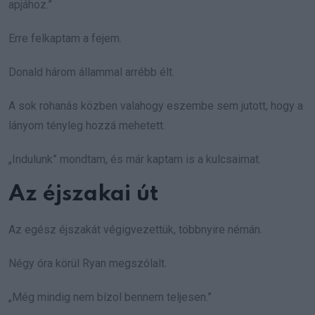
apjához.”
Erre felkaptam a fejem.
Donald három állammal arrébb élt.
A sok rohanás közben valahogy eszembe sem jutott, hogy a
lányom tényleg hozzá mehetett.
„Indulunk” mondtam, és már kaptam is a kulcsaimat.
Az éjszakai út
Az egész éjszakát végigvezettük, többnyire némán.
Négy óra körül Ryan megszólalt.
„Még mindig nem bízol bennem teljesen.”