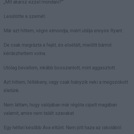
„Mit akarsz ezzel mondani?”
Lesütötte a szemét.
Már azt hittem, végre elmondja, miért utálja ennyire Ryant.
De csak megrázta a fejét, és elsétált, mielőtt bármit
kérdezhettem volna.
Utólag bevallom, inkább bosszantott, mint aggasztott.
Azt hittem, féltékeny, vagy csak hiányzik neki a megszokott
életünk.
Nem láttam, hogy valójában már régóta cipelt magában
valamit, amire nem talált szavakat.
Egy héttel később Ava eltűnt. Nem jött haza az iskolából.