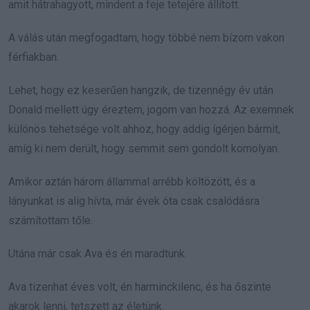
amit hátrahagyott, mindent a feje tetejére állított.
A válás után megfogadtam, hogy többé nem bízom vakon
férfiakban.
Lehet, hogy ez keserűen hangzik, de tizennégy év után
Donald mellett úgy éreztem, jogom van hozzá. Az exemnek
különös tehetsége volt ahhoz, hogy addig ígérjen bármit,
amíg ki nem derült, hogy semmit sem gondolt komolyan.
Amikor aztán három állammal arrébb költözött, és a
lányunkat is alig hívta, már évek óta csak csalódásra
számítottam tőle.
Utána már csak Ava és én maradtunk.
Ava tizenhat éves volt, én harminckilenc, és ha őszinte
akarok lenni, tetszett az életünk.