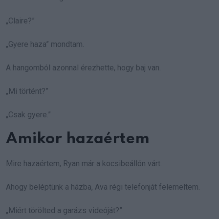
„Claire?”
„Gyere haza” mondtam.
A hangomból azonnal érezhette, hogy baj van.
„Mi történt?”
„Csak gyere.”
Amikor hazaértem
Mire hazaértem, Ryan már a kocsibeállón várt.
Ahogy beléptünk a házba, Ava régi telefonját felemeltem.
„Miért törölted a garázs videóját?”