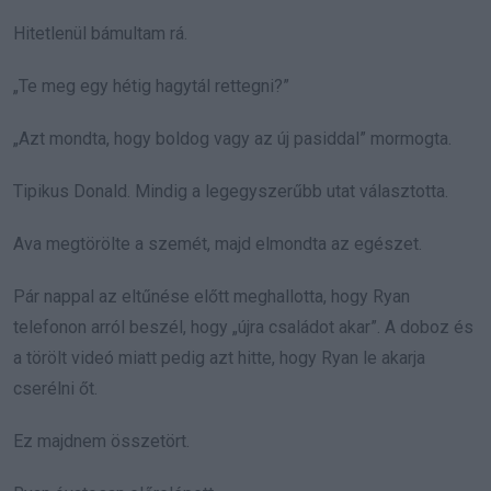
Hitetlenül bámultam rá.
„Te meg egy hétig hagytál rettegni?”
„Azt mondta, hogy boldog vagy az új pasiddal” mormogta.
Tipikus Donald. Mindig a legegyszerűbb utat választotta.
Ava megtörölte a szemét, majd elmondta az egészet.
Pár nappal az eltűnése előtt meghallotta, hogy Ryan
telefonon arról beszél, hogy „újra családot akar”. A doboz és
a törölt videó miatt pedig azt hitte, hogy Ryan le akarja
cserélni őt.
Ez majdnem összetört.