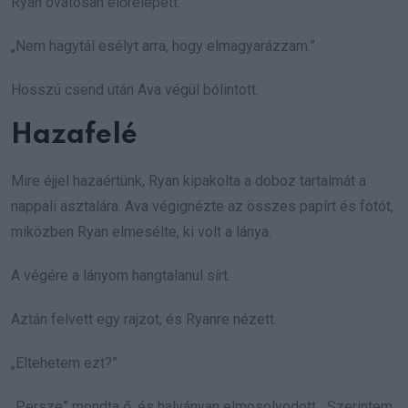
Ryan óvatosan előrelépett.
„Nem hagytál esélyt arra, hogy elmagyarázzam.”
Hosszú csend után Ava végül bólintott.
Hazafelé
Mire éjjel hazaértünk, Ryan kipakolta a doboz tartalmát a
nappali asztalára. Ava végignézte az összes papírt és fotót,
miközben Ryan elmesélte, ki volt a lánya.
A végére a lányom hangtalanul sírt.
Aztán felvett egy rajzot, és Ryanre nézett.
„Eltehetem ezt?”
„Persze” mondta ő, és halványan elmosolyodott. „Szerintem