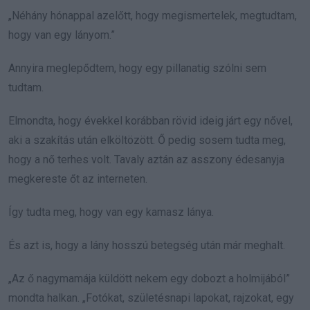
„Néhány hónappal azelőtt, hogy megismertelek, megtudtam,
hogy van egy lányom.”
Annyira meglepődtem, hogy egy pillanatig szólni sem
tudtam.
Elmondta, hogy évekkel korábban rövid ideig járt egy nővel,
aki a szakítás után elköltözött. Ő pedig sosem tudta meg,
hogy a nő terhes volt. Tavaly aztán az asszony édesanyja
megkereste őt az interneten.
Így tudta meg, hogy van egy kamasz lánya.
És azt is, hogy a lány hosszú betegség után már meghalt.
„Az ő nagymamája küldött nekem egy dobozt a holmijából”
mondta halkan. „Fotókat, születésnapi lapokat, rajzokat, egy