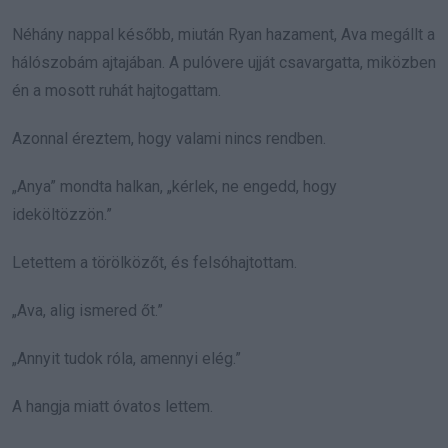
Néhány nappal később, miután Ryan hazament, Ava megállt a
hálószobám ajtajában. A pulóvere ujját csavargatta, miközben
én a mosott ruhát hajtogattam.
Azonnal éreztem, hogy valami nincs rendben.
„Anya” mondta halkan, „kérlek, ne engedd, hogy
ideköltözzön.”
Letettem a törölközőt, és felsóhajtottam.
„Ava, alig ismered őt.”
„Annyit tudok róla, amennyi elég.”
A hangja miatt óvatos lettem.