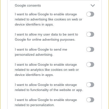
„Anya, ha nem lennék itt, nézd meg a régi telefonomon a
Google consents
garázskamerás videót. Elmentettem, mielőtt ő törölni tudta
I want to allow Google to enable storage
volna.”
related to advertising like cookies on web or
device identifiers in apps.
A sorokat bámultam.
I want to allow my user data to be sent to
„Mielőtt ő törölni tudta volna.”
Google for online advertising purposes.
I want to allow Google to send me
Jeges érzés futott át rajtam. Ryan arca azonnal megjelent
personalized advertising.
előttem.
I want to allow Google to enable storage
Feloldottam a telefont, szerencsére nem volt rajta jelkód.
related to analytics like cookies on web or
device identifiers in apps.
Megnyitottam a galériát, és találtam benne egy videót.
I want to allow Google to enable storage
related to functionality of the website or app.
„Garázskamera, csütörtök, 23:48.”
I want to allow Google to enable storage
Reszkető ujjal indítottam el.
related to personalization.