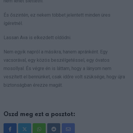
nem lehet siettetni.
És őszintén, ez nekem többet jelentett minden üres
ígéretnél.
Lassan Ava is elkezdett oldódni.
Nem egyik napról a másikra, hanem apránként. Egy
vacsorával, egy közös beszélgetéssel, egy óvatos
mosollyal. És végre én is láttam, hogy a lányom nem
veszített el bennünket, csak időre volt szüksége, hogy újra
biztonságban érezze magát.
Oszd meg ezt a posztot:
Whatsapp
Reddit
Share