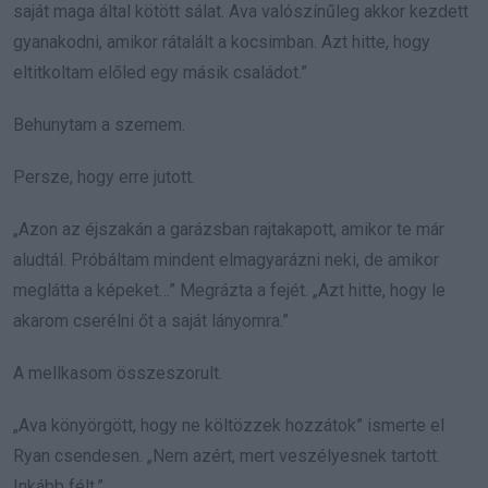
saját maga által kötött sálat. Ava valószínűleg akkor kezdett
gyanakodni, amikor rátalált a kocsimban. Azt hitte, hogy
eltitkoltam előled egy másik családot.”
Behunytam a szemem.
Persze, hogy erre jutott.
„Azon az éjszakán a garázsban rajtakapott, amikor te már
aludtál. Próbáltam mindent elmagyarázni neki, de amikor
meglátta a képeket…” Megrázta a fejét. „Azt hitte, hogy le
akarom cserélni őt a saját lányomra.”
A mellkasom összeszorult.
„Ava könyörgött, hogy ne költözzek hozzátok” ismerte el
Ryan csendesen. „Nem azért, mert veszélyesnek tartott.
Inkább félt.”