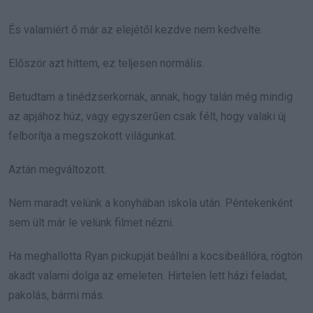
És valamiért ő már az elejétől kezdve nem kedvelte.
Először azt hittem, ez teljesen normális.
Betudtam a tinédzserkornak, annak, hogy talán még mindig
az apjához húz, vagy egyszerűen csak félt, hogy valaki új
felborítja a megszokott világunkat.
Aztán megváltozott.
Nem maradt velünk a konyhában iskola után. Péntekenként
sem ült már le velünk filmet nézni.
Ha meghallotta Ryan pickupját beállni a kocsibeállóra, rögtön
akadt valami dolga az emeleten. Hirtelen lett házi feladat,
pakolás, bármi más.