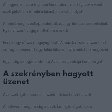
A negyedik napra teljesen kimerültem, mert éjszakánként
csak járkáltam fel-alá a lakásban, alvás helyett.
A rendőrség is bekapcsolódott, de úgy tűnt, lassan haladnak.
Ryan viszont végig mellettem maradt.
Ennek egy része megnyugtatott. A másik része viszont azt
suttogta bennem, hogy talán hiba volt újra bárkiben megbízni.
Egy hétig az egész életem Ava üres szobája körül forgott.
A szekrényben hagyott
üzenet
Ava szobájába bemenni szinte elviselhetetlen volt.
A pulóvere még mindig a szék támláján lógott, és a