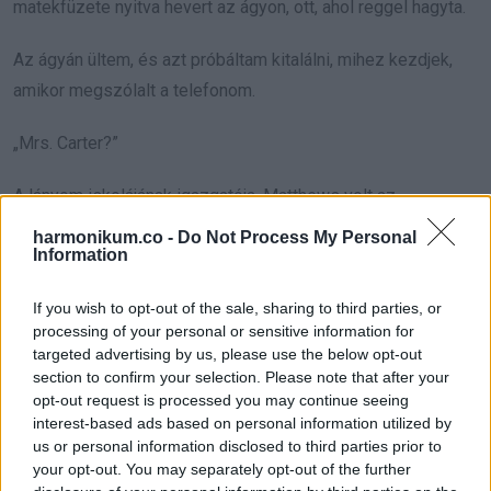
matekfüzete nyitva hevert az ágyon, ott, ahol reggel hagyta.
Az ágyán ültem, és azt próbáltam kitalálni, mihez kezdjek,
amikor megszólalt a telefonom.
„Mrs. Carter?”
A lányom iskolájának igazgatója, Matthews volt az.
harmonikum.co -
Do Not Process My Personal
„Találtunk valamit Ava szekrényében. Az ön neve van rajta.”
Information
Egy percen belül már az autóban ültem. Tizenkét perc múlva
If you wish to opt-out of the sale, sharing to third parties, or
ott voltam az iskolánál.
processing of your personal or sensitive information for
targeted advertising by us, please use the below opt-out
section to confirm your selection. Please note that after your
Matthews igazgató az iroda előtt várt. Látszott rajta, hogy
opt-out request is processed you may continue seeing
kellemetlen neki az egész.
interest-based ads based on personal information utilized by
us or personal information disclosed to third parties prior to
„Az egyik takarító találta meg, néhány tankönyv mögé dugva”
your opt-out. You may separately opt-out of the further