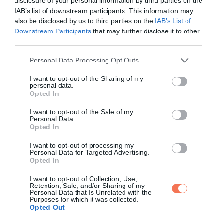
disclosure of your personal information by third parties on the
mondta, miközben végigvezetett a folyosón. „Azonnal látnia
IAB’s list of downstream participants. This information may
kell.”
also be disclosed by us to third parties on the
IAB’s List of
Downstream Participants
that may further disclose it to other
A mellkasomban úgy vert a szívem, hogy alig hallottam, amit
third parties.
mond.
Please note that this website/app uses one or more Google
Personal Data Processing Opt Outs
services and may gather and store information including but
Amikor kinyitotta Ava szekrényét, rögtön megláttam egy régi
not limited to your visit or usage behaviour. You may click to
I want to opt-out of the Sharing of my
personal data.
grant or deny consent to Google and its third-party tags to
mobiltelefont és mellette egy hajtogatott papírt.
Opted In
use your data for below specified purposes in below Google
consent section.
I want to opt-out of the Sale of my
A telefont azonnal felismertem.
Personal Data.
Opted In
Azt hittem, Ava hónapokkal korábban elvesztette.
I want to opt-out of processing my
Personal Data for Targeted Advertising.
A papír elejére az állt írva a lányom kézírásával: „Add oda
Opted In
anyának.”
I want to opt-out of Collection, Use,
Retention, Sale, and/or Sharing of my
Personal Data that Is Unrelated with the
Remegő kézzel bontottam ki.
Purposes for which it was collected.
Opted Out