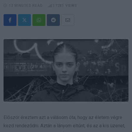
13 MINUTES READ
17281
VIEWS
Whatsapp
Reddit
Share
via
Email
Először éreztem azt a válásom óta, hogy az életem végre
kezd rendeződni. Aztán a lányom eltűnt, és az a kis üzenet,