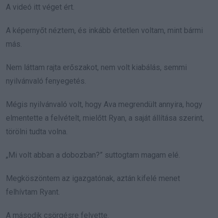
A videó itt véget ért.
A képernyőt néztem, és inkább értetlen voltam, mint bármi
más.
Nem láttam rajta erőszakot, nem volt kiabálás, semmi
nyilvánvaló fenyegetés.
Mégis nyilvánvaló volt, hogy Ava megrendült annyira, hogy
elmentette a felvételt, mielőtt Ryan, a saját állítása szerint,
törölni tudta volna.
„Mi volt abban a dobozban?” suttogtam magam elé.
Megköszöntem az igazgatónak, aztán kifelé menet
felhívtam Ryant.
A második csörgésre felvette.