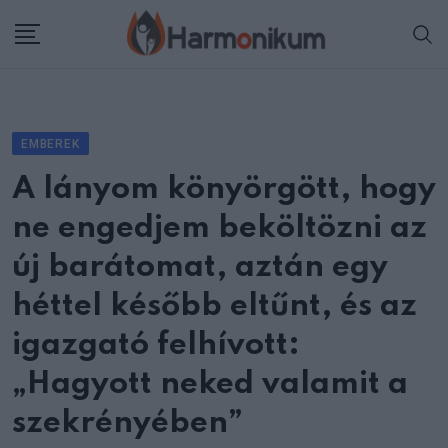
Skip
to
content
EMBEREK
A lányom könyörgött, hogy
ne engedjem beköltözni az
új barátomat, aztán egy
héttel később eltűnt, és az
igazgató felhívott:
„Hagyott neked valamit a
szekrényében”