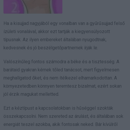
Ha a kisujjad nagyjából egy vonalban van a gyűrűsujjad felső
ízületi vonalával, akkor ezt tartják a kiegyensúlyozott
típusnak. Az ilyen embereket általában nyugodtnak,
kedvesnek és jó beszélgetőpartnernek írják le.
Valószínűleg fontos számodra a béke és a tisztesség. A
barátaid gyakran kérnek tőled tanácsot, mert figyelmesen
meghallgatod őket, és nem ítélkezel elhamarkodottan. A
környezetedben könnyen teremtesz bizalmat, ezért sokan
jól érzik magukat melletted.
Ezt a kéztípust a kapcsolatokban is hűséggel szokták
összekapcsolni. Nem szereted az árulást, és általában sok
energiát teszel azokba, akik fontosak neked. Bár kívülről