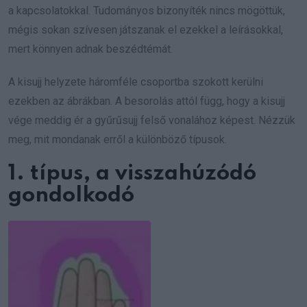
a kapcsolatokkal. Tudományos bizonyíték nincs mögöttük,
mégis sokan szívesen játszanak el ezekkel a leírásokkal,
mert könnyen adnak beszédtémát.
A kisujj helyzete háromféle csoportba szokott kerülni
ezekben az ábrákban. A besorolás attól függ, hogy a kisujj
vége meddig ér a gyűrűsujj felső vonalához képest. Nézzük
meg, mit mondanak erről a különböző típusok.
1. típus, a visszahúzódó
gondolkodó