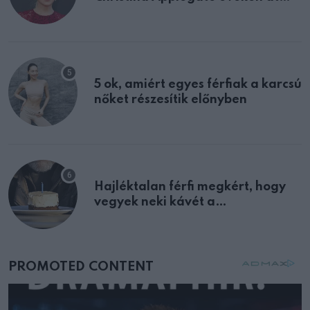
félreértett, pedig a szklerózis
multiplex egyértelmű jele volt
5 ok, amiért egyes férfiak a karcsú
nőket részesítik előnyben
Hajléktalan férfi megkért, hogy
vegyek neki kávét a
születésnapján – órákkal később
mellettem ült az első osztályon