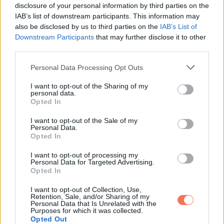
disclosure of your personal information by third parties on the
IAB’s list of downstream participants. This information may
also be disclosed by us to third parties on the
IAB’s List of
Downstream Participants
that may further disclose it to other
third parties.
Please note that this website/app uses one or more Google
Personal Data Processing Opt Outs
services and may gather and store information including but
not limited to your visit or usage behaviour. You may click to
I want to opt-out of the Sharing of my
personal data.
grant or deny consent to Google and its third-party tags to
Opted In
use your data for below specified purposes in below Google
consent section.
I want to opt-out of the Sale of my
Personal Data.
Opted In
Ha a kisujjad magasabban ér véget, mint a gyűrűsujjad felső
I want to opt-out of processing my
ízületi vonala, akkor a harmadik csoportba sorolják. Ezt a
Personal Data for Targeted Advertising.
Opted In
típust gyakran kötik magabiztossághoz, ambícióhoz és
kalandvágyhoz.
I want to opt-out of Collection, Use,
Retention, Sale, and/or Sharing of my
Personal Data that Is Unrelated with the
Valószínűleg szereted a kihívásokat, és nem szívesen
Purposes for which it was collected.
Opted Out
maradsz sokáig a komfortzónádban. Az ilyen kézformához