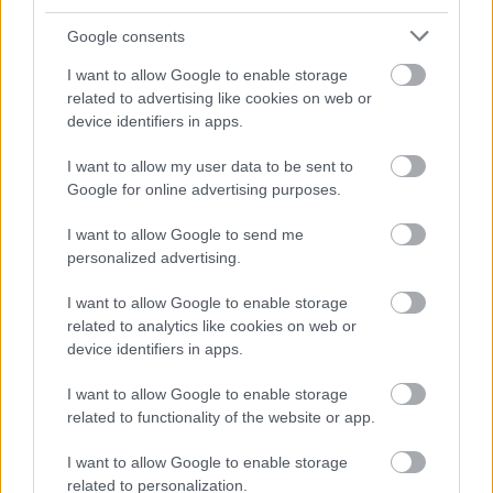
gyakran kíváncsiság is társul, valamint állandó keresés új
Google consents
élmények, célok vagy lehetőségek után. Sokszor erős
I want to allow Google to enable storage
vezetői hajlamot is tulajdonítanak neki, és az ilyen emberek
related to advertising like cookies on web or
nem félnek kimondani a véleményüket.
device identifiers in apps.
I want to allow my user data to be sent to
Ugyanakkor ez a személyiségtípus mások számára néha
Google for online advertising purposes.
határozottnak, sőt kissé megfélemlítőnek is tűnhet. Mögötte
I want to allow Google to send me
azonban gyakran szenvedélyes és védelmező jellem
personalized advertising.
húzódik meg.
I want to allow Google to enable storage
Az ebbe a csoportba sorolt emberek sokszor nagyot
related to analytics like cookies on web or
device identifiers in apps.
álmodnak, és keményen dolgoznak a céljaikért. Fontos nekik
a függetlenség, a kreativitás és az izgalom a munkában és a
I want to allow Google to enable storage
kapcsolatokban is.
related to functionality of the website or app.
Csak játék, mégis sokan
I want to allow Google to enable storage
related to personalization.