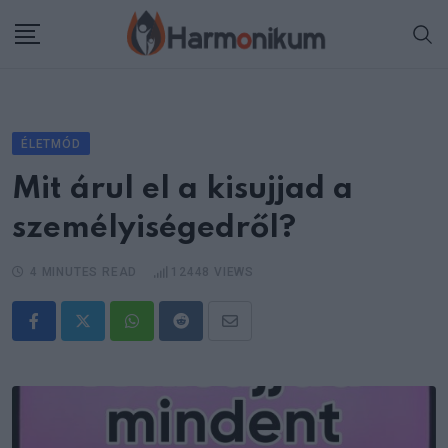
Skip
to
content
ÉLETMÓD
Mit árul el a kisujjad a
személyiségedről?
4 MINUTES READ
12448
VIEWS
Whatsapp
Reddit
Share
via
Email