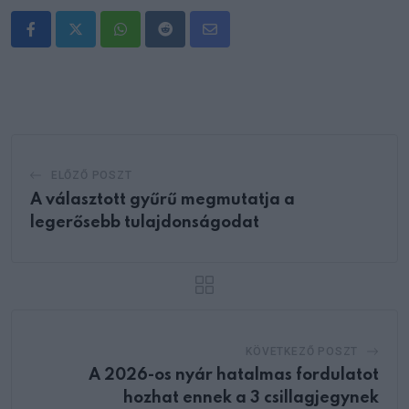
Whatsapp
Reddit
Share
via
Email
ELŐZŐ POSZT
A választott gyűrű megmutatja a
legerősebb tulajdonságodat
KÖVETKEZŐ POSZT
A 2026-os nyár hatalmas fordulatot
hozhat ennek a 3 csillagjegynek