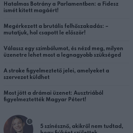
Hatalmas Botrány a Parlamentben: a Fidesz
ismét kitett magáért!
Megérkezett a brutális felhőszakadás: –
mutatjuk, hol csapott le először!
Válassz egy szimbólumot, és nézd meg, milyen
üzenetre lehet most a legnagyobb szükséged
A stroke figyelmeztető jelei, amelyeket a
szervezet küldhet
Most jött a drámai üzenet: Ausztriából
figyelmeztették Magyar Pétert!
5 színésznő, akikről nem tudtad,
hogy fiúként születtek