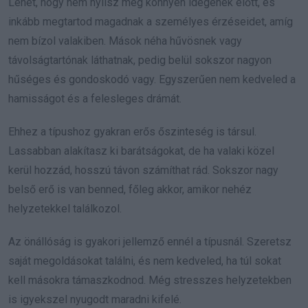
Lehet, hogy nem nyílsz meg könnyen idegenek előtt, és
inkább megtartod magadnak a személyes érzéseidet, amíg
nem bízol valakiben. Mások néha hűvösnek vagy
távolságtartónak láthatnak, pedig belül sokszor nagyon
hűséges és gondoskodó vagy. Egyszerűen nem kedveled a
hamisságot és a felesleges drámát.
Ehhez a típushoz gyakran erős őszinteség is társul.
Lassabban alakítasz ki barátságokat, de ha valaki közel
kerül hozzád, hosszú távon számíthat rád. Sokszor nagy
belső erő is van benned, főleg akkor, amikor nehéz
helyzetekkel találkozol.
Az önállóság is gyakori jellemző ennél a típusnál. Szeretsz
saját megoldásokat találni, és nem kedveled, ha túl sokat
kell másokra támaszkodnod. Még stresszes helyzetekben
is igyekszel nyugodt maradni kifelé.