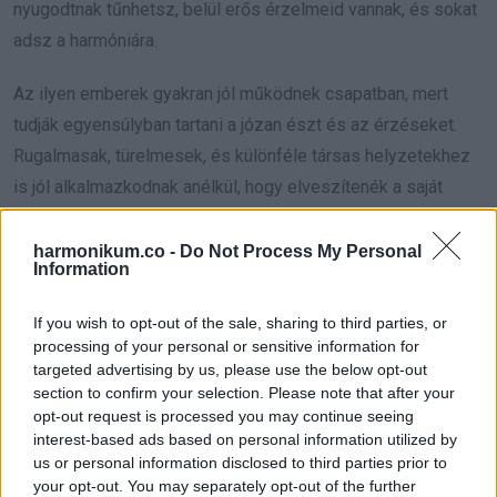
nyugodtnak tűnhetsz, belül erős érzelmeid vannak, és sokat
adsz a harmóniára.
Az ilyen emberek gyakran jól működnek csapatban, mert
tudják egyensúlyban tartani a józan észt és az érzéseket.
Rugalmasak, türelmesek, és különféle társas helyzetekhez
is jól alkalmazkodnak anélkül, hogy elveszítenék a saját
stílusukat.
harmonikum.co -
Do Not Process My Personal
3. típus, a magabiztos
Information
felfedező
If you wish to opt-out of the sale, sharing to third parties, or
processing of your personal or sensitive information for
targeted advertising by us, please use the below opt-out
section to confirm your selection. Please note that after your
opt-out request is processed you may continue seeing
interest-based ads based on personal information utilized by
us or personal information disclosed to third parties prior to
your opt-out. You may separately opt-out of the further