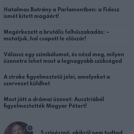
Hatalmas Botrány a Parlamentben: a Fidesz
ismét kitett magáért!
Megérkezett a brutális felhőszakadás: –
mutatjuk, hol csapott le először!
Válassz egy szimbólumot, és nézd meg, milyen
üzenetre lehet most a legnagyobb szükséged
A stroke figyelmeztető jelei, amelyeket a
szervezet küldhet
Most jött a drámai üzenet: Ausztriából
figyelmeztették Magyar Pétert!
5 színésznő, akikről nem tudtad,