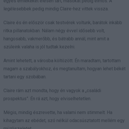
egyes emlékeket élesen tart, másokat pedig elmos. A
legélesebbek pedig mindig Claire-hez vittek vissza.
Claire és én először csak testvérek voltunk, barátok inkább
ritka pillanatokban. Nálam négy évvel idősebb volt,
hangosabb, vakmerőbb, és bátrabb annál, mint amit a
szüleink valaha is jól tudtak kezelni.
Amint lehetett, a városba költözött. Én maradtam, tartottam
magam a szabályokhoz, és megtanultam, hogyan lehet békét
tartani egy szobában.
Claire rám azt mondta, hogy én vagyok a „családi
prospektus”. Én rá azt, hogy elviselhetetlen.
Mégis, mindig észrevette, ha valami nem stimmelt. Ha
kihagytam az ebédet, szó nélkül odacsúsztatott mellém egy
müzliszeletet.