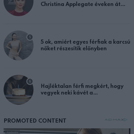
Christina Applegate éveken át
félreértett, pedig a szklerózis
multiplex egyértelmű jele volt
5 ok, amiért egyes férfiak a karcsú
nőket részesítik előnyben
Hajléktalan férfi megkért, hogy
vegyek neki kávét a
születésnapján – órákkal később
mellettem ült az első osztályon