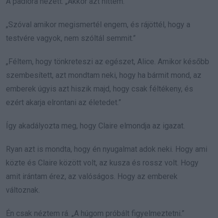
A padlóra nézett. „Akkor azt hittem.”
„Szóval amikor megismertél engem, és rájöttél, hogy a
testvére vagyok, nem szóltál semmit.”
„Féltem, hogy tönkreteszi az egészet, Alice. Amikor később
szembesített, azt mondtam neki, hogy ha bármit mond, az
emberek úgyis azt hiszik majd, hogy csak féltékeny, és
ezért akarja elrontani az életedet.”
Így akadályozta meg, hogy Claire elmondja az igazat.
Ryan azt is mondta, hogy én nyugalmat adok neki. Hogy ami
közte és Claire között volt, az kusza és rossz volt. Hogy
amit irántam érez, az valóságos. Hogy az emberek
változnak.
Én csak néztem rá. „A húgom próbált figyelmeztetni.”