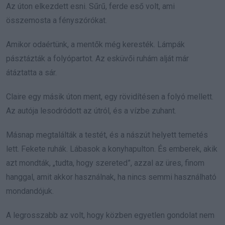
Az úton elkezdett esni. Sűrű, ferde eső volt, ami
összemosta a fényszórókat.
Amikor odaértünk, a mentők még keresték. Lámpák
pásztázták a folyópartot. Az esküvői ruhám alját már
átáztatta a sár.
Claire egy másik úton ment, egy rövidítésen a folyó mellett.
Az autója lesodródott az útról, és a vízbe zuhant.
Másnap megtalálták a testét, és a nászút helyett temetés
lett. Fekete ruhák. Lábasok a konyhapulton. És emberek, akik
azt mondták, „tudta, hogy szereted”, azzal az üres, finom
hanggal, amit akkor használnak, ha nincs semmi használható
mondandójuk.
A legrosszabb az volt, hogy közben egyetlen gondolat nem