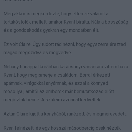
Még akkor is megkérdezte, hogy ettem-e valamit a
tortakóstolók mellett, amikor Ryant bírálta. Nála a bosszúság
és a gondoskodás gyakran egy mondatban élt.
Ez volt Claire. Úgy tudott rád nézni, hogy egyszerre érezted
magad megszidva és megvédve.
Néhány hónappal korábban karácsonyi vacsorára vittem haza
Ryant, hogy megismerje a családom. Borral érkezett
apámnak, virágokkal anyámnak, és azzal a könnyed
mosollyal, amitől az emberek már bemutatkozás előtt
megbíztak benne. A szüleim azonnal kedvelték.
Aztán Claire kijött a konyhából, ránézett, és megmerevedett.
Ryan felnézett, és egy hosszú másodpercig csak nézték