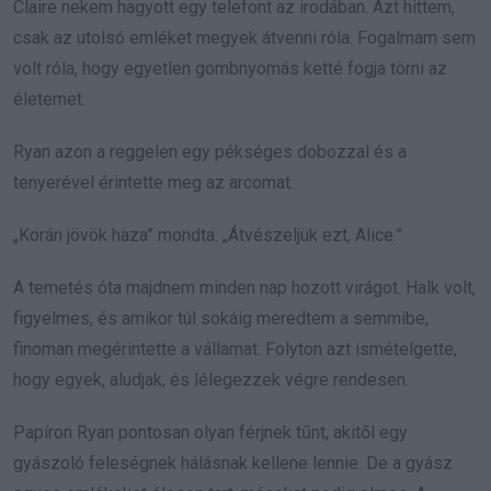
Claire nekem hagyott egy telefont az irodában. Azt hittem,
csak az utolsó emléket megyek átvenni róla. Fogalmam sem
volt róla, hogy egyetlen gombnyomás ketté fogja törni az
életemet.
Ryan azon a reggelen egy pékséges dobozzal és a
tenyerével érintette meg az arcomat.
„Korán jövök haza” mondta. „Átvészeljük ezt, Alice.”
A temetés óta majdnem minden nap hozott virágot. Halk volt,
figyelmes, és amikor túl sokáig meredtem a semmibe,
finoman megérintette a vállamat. Folyton azt ismételgette,
hogy egyek, aludjak, és lélegezzek végre rendesen.
Papíron Ryan pontosan olyan férjnek tűnt, akitől egy
gyászoló feleségnek hálásnak kellene lennie. De a gyász