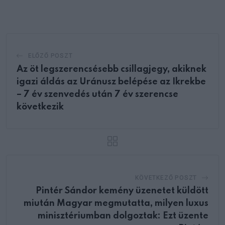
Email
ELŐZŐ POSZT
Az öt legszerencsésebb csillagjegy, akiknek
igazi áldás az Uránusz belépése az Ikrekbe
– 7 év szenvedés után 7 év szerencse
következik
KÖVETKEZŐ POSZT
Pintér Sándor kemény üzenetet küldött
miután Magyar megmutatta, milyen luxus
minisztériumban dolgoztak: Ezt üzente