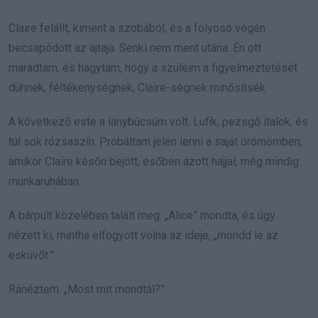
Claire felállt, kiment a szobából, és a folyosó végén
becsapódott az ajtaja. Senki nem ment utána. Én ott
maradtam, és hagytam, hogy a szüleim a figyelmeztetését
dühnek, féltékenységnek, Claire-ségnek minősítsék.
A következő este a lánybúcsúm volt. Lufik, pezsgő italok, és
túl sok rózsaszín. Próbáltam jelen lenni a saját örömömben,
amikor Claire későn bejött, esőben ázott hajjal, még mindig
munkaruhában.
A bárpult közelében talált meg. „Alice” mondta, és úgy
nézett ki, mintha elfogyott volna az ideje, „mondd le az
esküvőt.”
Ránéztem. „Most mit mondtál?”