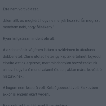
Erre nem volt válasza.
„Elém állt, és megkért, hogy ne menjek hozzád. Én meg azt
mondtam neki, hogy féltékeny.”
Ryan hallgatása mindent elárult.
A szoba másik végében láttam a szüleimen is átsuhanó
döbbenetet. Claire utolsó hetei így kaptak értelmet. Egyedül
cipelte ezt az egészet, mert mindannyian hozzászoktunk
ahhoz, hogy ha ő mond valamit élesen, akkor máris kevésbé
hiszünk neki.
A húgom nem keserű volt. Kétségbeesett volt. És közben
akkor is engem akart védeni.
Ez szinte jobban fájt, mint Ryan árulása.