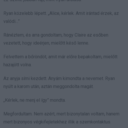
Ryan közelebb lépett. „Alice, kérlek. Amit irántad érzek, az
valódi…”
Ránéztem, és arra gondoltam, hogy Claire az esőben
vezetett, hogy ideérjen, mielőtt késő lenne.
Felvettem a bőröndöt, amit már előre bepakoltam, mielőtt
hazajött volna.
Az anyja sírni kezdett. Anyám kimondta a nevemet. Ryan
nyúlt a karom után, aztán meggondolta magát.
„Kérlek, ne menj el így” mondta.
Megfordultam. Nem azért, mert bizonytalan voltam, hanem
mert bizonyos végkifejletekhez illik a szemkontaktus.