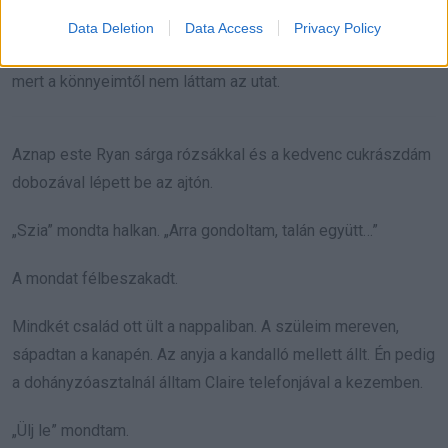
mielőtt Megan előtt teljesen összeomlottam volna.
Data Deletion
Data Access
Privacy Policy
Az egész utat sírtam hazáig, egyszer félre is húzódtam,
mert a könnyeimtől nem láttam az utat.
Aznap este Ryan sárga rózsákkal és a kedvenc cukrászdám
dobozával lépett be az ajtón.
„Szia” mondta halkan. „Arra gondoltam, talán együtt…”
A mondat félbeszakadt.
Mindkét család ott ült a nappaliban. A szüleim mereven,
sápadtan a kanapén. Az anyja a kandalló mellett állt. Én pedig
a dohányzóasztalnál álltam Claire telefonjával a kezemben.
„Ülj le” mondtam.