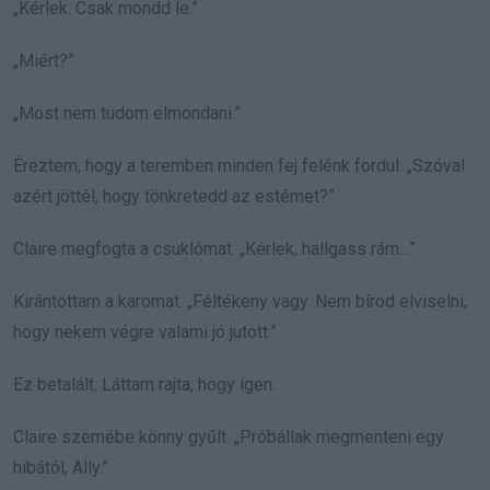
„Kérlek. Csak mondd le.”
„Miért?”
„Most nem tudom elmondani.”
Éreztem, hogy a teremben minden fej felénk fordul. „Szóval
azért jöttél, hogy tönkretedd az estémet?”
Claire megfogta a csuklómat. „Kérlek, hallgass rám…”
Kirántottam a karomat. „Féltékeny vagy. Nem bírod elviselni,
hogy nekem végre valami jó jutott.”
Ez betalált. Láttam rajta, hogy igen.
Claire szemébe könny gyűlt. „Próbállak megmenteni egy
hibától, Ally.”