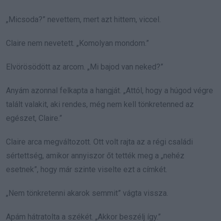
„Micsoda?” nevettem, mert azt hittem, viccel.
Claire nem nevetett. „Komolyan mondom.”
Elvörösödött az arcom. „Mi bajod van neked?”
Anyám azonnal felkapta a hangját. „Attól, hogy a húgod végre
talált valakit, aki rendes, még nem kell tönkretenned az
egészet, Claire.”
Claire arca megváltozott. Ott volt rajta az a régi családi
sértettség, amikor annyiszor őt tették meg a „nehéz
esetnek”, hogy már szinte viselte ezt a címkét.
„Nem tönkretenni akarok semmit” vágta vissza.
Apám hátratolta a székét. „Akkor beszélj így.”