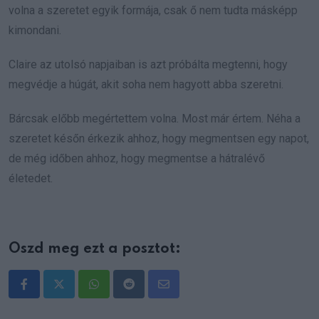
volna a szeretet egyik formája, csak ő nem tudta másképp
kimondani.
Claire az utolsó napjaiban is azt próbálta megtenni, hogy
megvédje a húgát, akit soha nem hagyott abba szeretni.
Bárcsak előbb megértettem volna. Most már értem. Néha a
szeretet későn érkezik ahhoz, hogy megmentsen egy napot,
de még időben ahhoz, hogy megmentse a hátralévő
életedet.
Oszd meg ezt a posztot:
Whatsapp
Reddit
Share
via