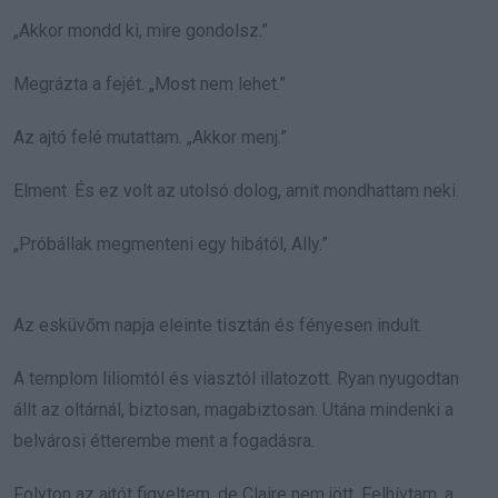
„Akkor mondd ki, mire gondolsz.”
Megrázta a fejét. „Most nem lehet.”
Az ajtó felé mutattam. „Akkor menj.”
Elment. És ez volt az utolsó dolog, amit mondhattam neki.
„Próbállak megmenteni egy hibától, Ally.”
Az esküvőm napja eleinte tisztán és fényesen indult.
A templom liliomtól és viasztól illatozott. Ryan nyugodtan
állt az oltárnál, biztosan, magabiztosan. Utána mindenki a
belvárosi étterembe ment a fogadásra.
Folyton az ajtót figyeltem, de Claire nem jött. Felhívtam, a