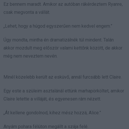
Ez bennem maradt. Amikor az autóban rákérdeztem Ryanre,
csak megvonta a vállát.
„Lehet, hogy a húgod egyszerűen nem kedvel engem.”
Úgy mondta, mintha én dramatizálnék túl mindent. Talán
akkor mozdult meg először valami kettőnk között, de akkor
még nem neveztem nevén.
Minél közelebb került az esküvő, annál furcsább lett Claire.
Egy este a szüleim asztalánál ettünk marhapörköltet, amikor
Claire letette a villáját, és egyenesen rám nézett.
„Át kellene gondolnod, kihez mész hozzá, Alice.”
Anyám pohara félúton megállt a szája felé.