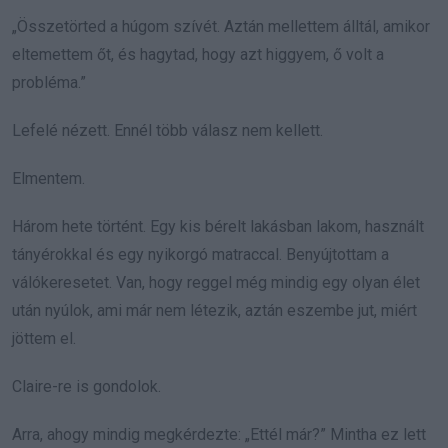
„Összetörted a húgom szívét. Aztán mellettem álltál, amikor
eltemettem őt, és hagytad, hogy azt higgyem, ő volt a
probléma.”
Lefelé nézett. Ennél több válasz nem kellett.
Elmentem.
Három hete történt. Egy kis bérelt lakásban lakom, használt
tányérokkal és egy nyikorgó matraccal. Benyújtottam a
válókeresetet. Van, hogy reggel még mindig egy olyan élet
után nyúlok, ami már nem létezik, aztán eszembe jut, miért
jöttem el.
Claire-re is gondolok.
Arra, ahogy mindig megkérdezte: „Ettél már?” Mintha ez lett