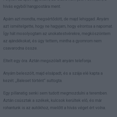
hívás egyből hangpostára ment.
Apám azt mondta, megsértődött, de majd lehiggad. Anyám
azt ismételgette, hogy ne hagyjam, hogy elrontsa a napomat.
Így hát mosolyogtam az unokatestvérekre, megköszöntem
az ajándékokat, és úgy tettem, mintha a gyomrom nem
csavarodna össze.
Eltelt egy óra. Aztán megszólalt anyám telefonja.
Anyám beleszólt, majd elsápadt, és a szája elé kapta a
kezét. „Baleset történt” suttogta.
Egy pillanatig senki sem tudott megmozdulni a teremben.
Aztán csúsztak a székek, kulcsok kerültek elő, és már
rohantunk is az autókhoz, mielőtt a hívás véget ért volna.