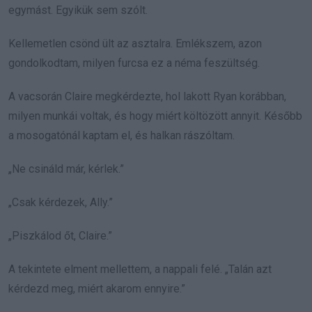
egymást. Egyikük sem szólt.
Kellemetlen csönd ült az asztalra. Emlékszem, azon
gondolkodtam, milyen furcsa ez a néma feszültség.
A vacsorán Claire megkérdezte, hol lakott Ryan korábban,
milyen munkái voltak, és hogy miért költözött annyit. Később
a mosogatónál kaptam el, és halkan rászóltam.
„Ne csináld már, kérlek.”
„Csak kérdezek, Ally.”
„Piszkálod őt, Claire.”
A tekintete elment mellettem, a nappali felé. „Talán azt
kérdezd meg, miért akarom ennyire.”