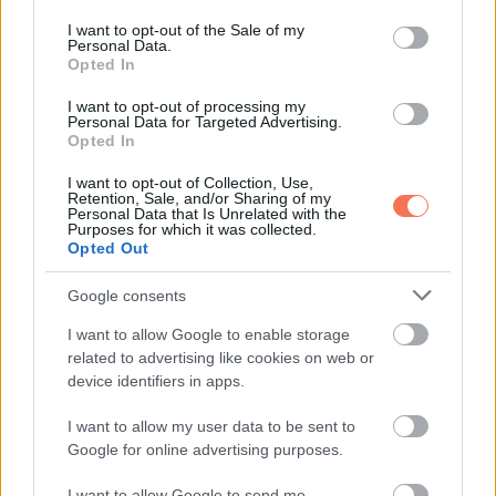
use your data for below specified purposes in below Google
consent section.
I want to opt-out of the Sale of my
Megan halkan azt mondta: „A portás szerint azon a napon
Personal Data.
sietett, és valószínűleg itt hagyta.”
Opted In
I want to opt-out of processing my
Amikor felbontottam a borítékot, alig mozdult az ujjam.
Personal Data for Targeted Advertising.
Opted In
„Alice, ha ezt olvasod, akkor itt az ideje, hogy minden
I want to opt-out of Collection, Use,
Retention, Sale, and/or Sharing of my
kiderüljön. Ne bízz Ryanben. Kapcsold be a telefonon a
Personal Data that Is Unrelated with the
Purposes for which it was collected.
galéria utolsó videóját.”
Opted Out
Nem kaptam levegőt.
Google consents
I want to allow Google to enable storage
Felvettem a telefont. Az ujjam annyira remegett, hogy
related to advertising like cookies on web or
kétszer kellett próbálkoznom. Aztán megnyitottam a galériát,
device identifiers in apps.
és elindítottam a videót.
I want to allow my user data to be sent to
Google for online advertising purposes.
A képernyőn Ryan volt látható. Nem az a Ryan, aki az oltárnál
állt velem. Egy fiatalabb Ryan, ugyanazzal a hanggal,
I want to allow Google to send me