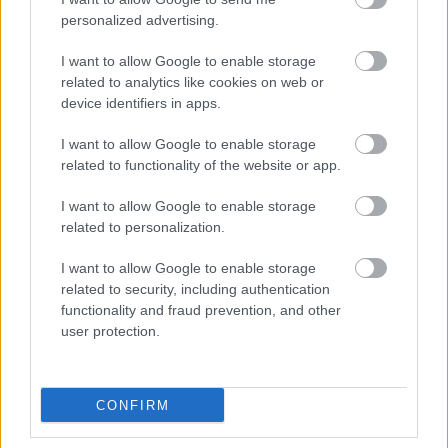
ugyanazzal az arccal, ugyanazzal a mosollyal.
personalized advertising.
I want to allow Google to enable storage
Claire állt előtte, miközben Ryan ujjára húzott egy gyűrűt.
related to analytics like cookies on web or
Aztán megcsókolta.
device identifiers in apps.
Megdöbbentem, és egy törött lélegzet szakadt ki belőlem.
I want to allow Google to enable storage
related to functionality of the website or app.
A következő klip már elindult, mielőtt magamhoz térhettem
I want to allow Google to enable storage
volna. Ryan egy éttermi bokszban ült, túlságosan közel egy
related to personalization.
másik nőhöz. Aztán még egy. Aztán még egy. Claire
I want to allow Google to enable storage
kameraállása rázkódott, sietős volt, és dühös.
related to security, including authentication
functionality and fraud prevention, and other
Megan a szája elé kapta a kezét. „Jézusom.”
user protection.
Egy darabig csak bámultam a képernyőt, miközben Claire
utolsó figyelmeztetése ott visszhangzott a fejemben. Aztán
CONFIRM
felkaptam a telefont, összehajtottam a papírt, és kimentem,