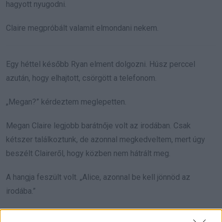
hagyott nyugodni.
Claire megpróbált valamit elmondani nekem.
Egy héttel később Ryan elment dolgozni. Húsz perccel
azután, hogy elhajtott, csörgött a telefonom.
„Megan?” kérdeztem meglepetten.
Megan Claire legjobb barátnője volt az irodában. Csak
kétszer találkoztunk, de azonnal megkedveltem, mert úgy
beszélt Claireről, hogy közben nem hátrált meg.
A hangja feszült volt. „Alice, azonnal be kell jönnöd az
irodába.”
„Miért?”