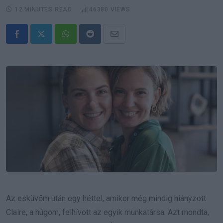
12 MINUTES READ
46380
VIEWS
Whatsapp
Reddit
Share
via
Email
Az esküvőm után egy héttel, amikor még mindig hiányzott
Claire, a húgom, felhívott az egyik munkatársa. Azt mondta,