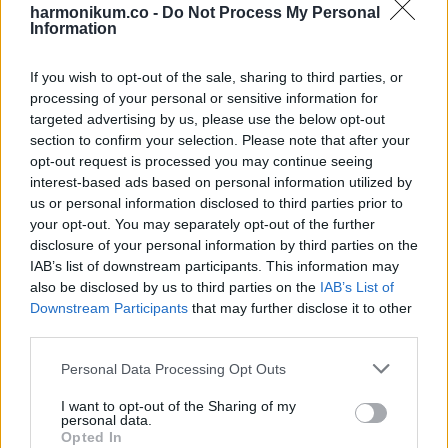
harmonikum.co -
Do Not Process My Personal
Information
„Claire hagyott neked egy telefont. És egy üzenetet. Az
asztalomon voltak. Most értem haza a beteg nagypapámtól,
If you wish to opt-out of the sale, sharing to third parties, or
és ott találtam őket. Azonnal gyere!”
processing of your personal or sensitive information for
targeted advertising by us, please use the below opt-out
Nem hívtam Ryant. Fogtam a kulcsaimat, és negyvenöt
section to confirm your selection. Please note that after your
opt-out request is processed you may continue seeing
mérföldet vezettem a városba úgy, hogy a szívem olyan
interest-based ads based on personal information utilized by
erősen vert, hogy majdnem remegett tőle a kezem a
us or personal information disclosed to third parties prior to
kormányon.
your opt-out. You may separately opt-out of the further
disclosure of your personal information by third parties on the
IAB’s list of downstream participants. This information may
Megan a recepciónál várt, sápadtan, összekulcsolt kézzel.
also be disclosed by us to third parties on the
IAB’s List of
Kérdezés nélkül odavezetett az asztalához.
Downstream Participants
that may further disclose it to other
third parties.
Ott volt egy boríték, rajta a nevem Claire kézírásával.
Please note that this website/app uses one or more Google
Personal Data Processing Opt Outs
Mellette feküdt a telefonja. Azt hittem, a kocsival együtt
services and may gather and store information including but
eltűnt. Úgy képzeltem, a folyó fenekén hever, mindennel
not limited to your visit or usage behaviour. You may click to
I want to opt-out of the Sharing of my
personal data.
grant or deny consent to Google and its third-party tags to
együtt, amit Claire már nem mondhatott el.
Opted In