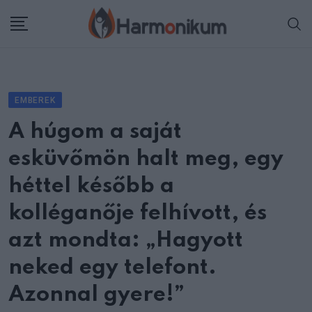
Skip
to
content
EMBEREK
A húgom a saját
esküvőmön halt meg, egy
héttel később a
kolléganője felhívott, és
azt mondta: „Hagyott
neked egy telefont.
Azonnal gyere!”