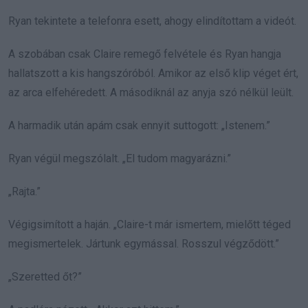
Ryan tekintete a telefonra esett, ahogy elindítottam a videót.
A szobában csak Claire remegő felvétele és Ryan hangja
hallatszott a kis hangszóróból. Amikor az első klip véget ért,
az arca elfehéredett. A másodiknál az anyja szó nélkül leült.
A harmadik után apám csak ennyit suttogott: „Istenem.”
Ryan végül megszólalt. „El tudom magyarázni.”
„Rajta.”
Végigsimított a haján. „Claire-t már ismertem, mielőtt téged
megismertelek. Jártunk egymással. Rosszul végződött.”
„Szeretted őt?”