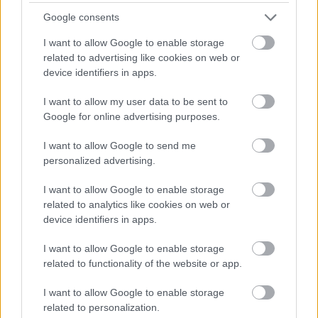
hogy miért kellett ilyen közpénzes luxuskörnyezetet
Google consents
fenntartani a hatalom csúcsán, miközben az ország nagy
I want to allow Google to enable storage
része egészen más mindennapokat élt. Magyar Péter
related to advertising like cookies on web or
videója ezért marad erős: nem egy zárt ajtóról szólt, hanem
device identifiers in apps.
egy korszakról, amelyben a hatalom a Várban palotákat
I want to allow my user data to be sent to
épített magának, miközben sokan csak kívülről nézték,
Google for online advertising purposes.
hogyan költik el a pénzüket.
I want to allow Google to send me
personalized advertising.
I want to allow Google to enable storage
related to analytics like cookies on web or
device identifiers in apps.
I want to allow Google to enable storage
related to functionality of the website or app.
I want to allow Google to enable storage
related to personalization.