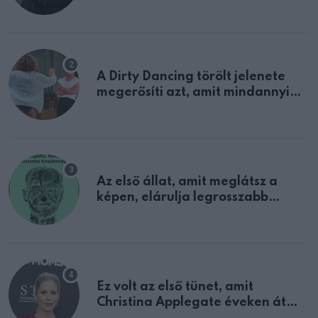
A Dirty Dancing törölt jelenete
megerősíti azt, amit mindannyian
sejtettünk
Az első állat, amit meglátsz a
képen, elárulja legrosszabb
tulajdonságodat
Ez volt az első tünet, amit
Christina Applegate éveken át
félreértett, pedig a szklerózis