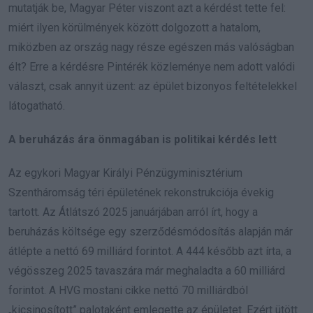
mutatják be, Magyar Péter viszont azt a kérdést tette fel:
miért ilyen körülmények között dolgozott a hatalom,
miközben az ország nagy része egészen más valóságban
élt? Erre a kérdésre Pintérék közleménye nem adott valódi
választ, csak annyit üzent: az épület bizonyos feltételekkel
látogatható.
A beruházás ára önmagában is politikai kérdés lett
Az egykori Magyar Királyi Pénzügyminisztérium
Szentháromság téri épületének rekonstrukciója évekig
tartott. Az Átlátszó 2025 januárjában arról írt, hogy a
beruházás költsége egy szerződésmódosítás alapján már
átlépte a nettó 69 milliárd forintot. A 444 később azt írta, a
végösszeg 2025 tavaszára már meghaladta a 60 milliárd
forintot. A HVG mostani cikke nettó 70 milliárdból
„kicsinosított” palotaként emlegette az épületet. Ezért ütött