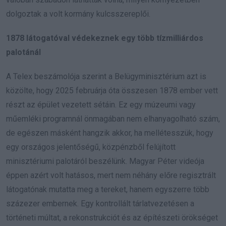
dolgoztak a volt kormány kulcsszereplői.
1878 látogatóval védekeznek egy több tízmilliárdos
palotánál
A Telex beszámolója szerint a Belügyminisztérium azt is
közölte, hogy 2025 februárja óta összesen 1878 ember vett
részt az épület vezetett sétáin. Ez egy múzeumi vagy
műemléki programnál önmagában nem elhanyagolható szám,
de egészen másként hangzik akkor, ha mellétesszük, hogy
egy országos jelentőségű, közpénzből felújított
minisztériumi palotáról beszélünk. Magyar Péter videója
éppen azért volt hatásos, mert nem néhány előre regisztrált
látogatónak mutatta meg a tereket, hanem egyszerre több
százezer embernek. Egy kontrollált tárlatvezetésen a
történeti múltat, a rekonstrukciót és az építészeti örökséget