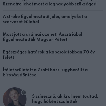
üzenetre lehet most a legnagyobb szükséged
A stroke figyelmeztető jelei, amelyeket a
szervezet küldhet
Most jött a drámai üzenet: Ausztriából
figyelmeztették Magyar Pétert!
Egészséges határok a kapcsolatokban 70 év
felett
Ítélet született a Zsolti bácsi-ügyben!Itt a
bíróság döntése:
5 színésznő, akikről nem tudtad,
hogy fiúként születtek