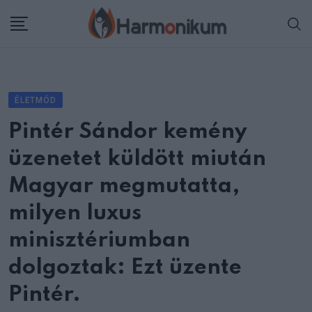
Skip
to
content
ÉLETMÓD
Pintér Sándor kemény
üzenetet küldött miután
Magyar megmutatta,
milyen luxus
minisztériumban
dolgoztak: Ezt üzente
Pintér.