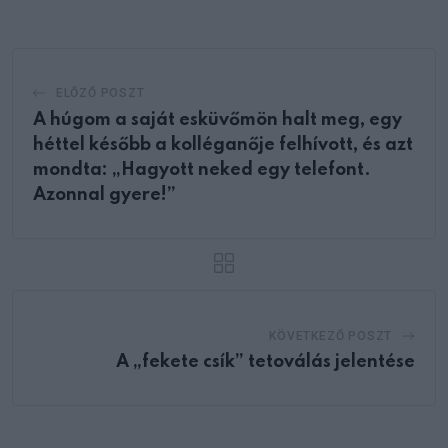
Email
ELŐZŐ POSZT
A húgom a saját esküvőmön halt meg, egy
héttel később a kolléganője felhívott, és azt
mondta: „Hagyott neked egy telefont.
Azonnal gyere!”
KÖVETKEZŐ POSZT
A „fekete csík” tetoválás jelentése