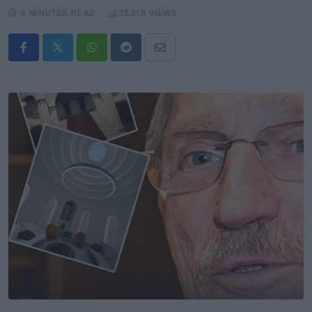
6 MINUTES READ
25218
VIEWS
Whatsapp
Reddit
Share
via
Email