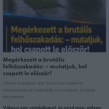
Megérkezett a brutális
felhőszakadás: – mutatjuk, hol
csapott le először!
Viharos fordulat jön: akár 90 km/órás széllel és
felhőszakadással csaphatnak le a zivatarok! Zivatarok
érkezhetnek
Válassz egy szimbólumot, és nézd meg, milyen