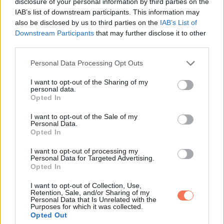
disclosure of your personal information by third parties on the
A Fidesz-korszak luxusát korábban sokszor számokkal,
IAB’s list of downstream participants. This information may
szerződésekkel és közbeszerzési adatokkal próbálták
also be disclosed by us to third parties on the
IAB’s List of
bemutatni. Ezek fontosak, de sok ember számára távoliak.
Downstream Participants
that may further disclose it to other
third parties.
Magyar Péter most mást csinált: kamerával ment be, és
megmutatta a tereket. Ezért nehéz ellene minisztériumi
Please note that this website/app uses one or more Google
Personal Data Processing Opt Outs
services and may gather and store information including but
közleménnyel védekezni. Le lehet írni, hogy az épület
not limited to your visit or usage behaviour. You may click to
I want to opt-out of the Sharing of my
látogatható, lehet hangsúlyozni a műemléki múltat, lehet
personal data.
grant or deny consent to Google and its third-party tags to
Opted In
beszélni közművelődésről és építészeti örökségről, de a
use your data for below specified purposes in below Google
consent section.
látványt, a pompa érzetét és a Várban felépített hatalmi
I want to opt-out of the Sale of my
Personal Data.
luxusvilág kontrasztját már nem lehet visszacsomagolni
Opted In
néhány hivatalos mondatba. A HVG szerint a
I want to opt-out of processing my
Belügyminisztérium Szentháromság téri palotája a Karmelita
Personal Data for Targeted Advertising.
Opted In
és Rogán Antal minisztériuma után is „új szintet” tudott
mutatni pompában és luxusban. Ez az a mondat, amely
I want to opt-out of Collection, Use,
Retention, Sale, and/or Sharing of my
politikailag igazán fájhat Pintéréknek. A vita lényege tehát
Personal Data that Is Unrelated with the
Purposes for which it was collected.
nem az, hogy be lehet-e jutni egy vezetett sétára, hanem az,
Opted Out