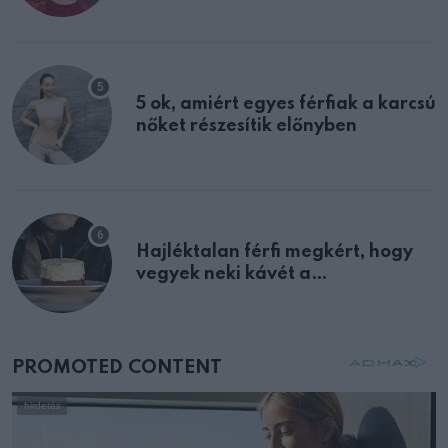
multiplex egyértelmű jele volt
5 ok, amiért egyes férfiak a karcsú
nőket részesítik előnyben
Hajléktalan férfi megkért, hogy
vegyek neki kávét a
születésnapján – órákkal később
mellettem ült az első osztályon