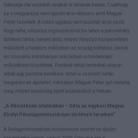
februárja óta vezetett sétákat is tartanak benne. Csakhogy
ez a magyarázat nem igazán arra válaszol, amit Magyar
Péter felvetett. A videó ugyanis nem pusztán arról szólt,
hogy néha, előzetes regisztrációval be lehet-e jutni néhány
történeti térbe, hanem arról, milyen fényűző környezetben
működött a hatalom, miközben az ország kórházai, iskolái
és szociális intézményei sok helyen a mindennapi
működésért küzdöttek. Pintérék tehát technikai választ
adtak egy politikai kérdésre: lehet-e vezetett sétán
megnézni az épületet, miközben Magyar Péter azt mutatta
meg, milyen luxusvilág épült közpénzből a Várban.
„A Rézvitézek oltalmában – Séta az egykori Magyar
Királyi Pénzügyminisztérium történeti tereiben”
A Belügyminisztérium közleménye szerint az épület
használatba vétele, vagyis 2025 februárja óta a