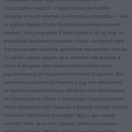
közigazgatás dolgozói, a nagyközönség és fizetős
látogatók is részt vehetnek „A Rézvitézek oltalmában – Séta
az egykori Magyar Királyi Pénzügyminisztérium történeti
tereiben” című programon. A tárca szerint a cél az, hogy az
érdeklődők bepillantást nyerjenek a budai Várnegyed egyik
legimpozánsabb műemlék épületének reprezentatív tereibe.
Ez elsőre szépen hangzik, de a részletek már árnyalják a
képet. A látogatás nem szabad bejárást jelent, hanem
jegyvásárláshoz és regisztrációhoz kötött programot, ahol
személyes adatokat kell megadni, a jegy nem átruházható,
az épületbe pedig biztonsági ellenőrzés után lehet belépni.
Az Örökségnapok oldalán is külön jelzik, hogy regisztráció
nélküli látogatókat nem fogadnak, a belépők táskáját pedig a
Készenléti Rendőrség átvizsgálja. Vagyis igen, vannak
vezetett séták, de ez nem ugyanaz, mintha az emberek
valóban szabadon láthatták volna, milyen környezetben