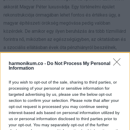
akkorát Magyar Péter luxusvádja. Egy történelmi épület
rekonstrukciója önmagában lehet fontos és értékes ügy, a
magyar építészeti örökség megóvása pedig valóban
közérdek. De amikor egy ilyen beruházás ára több tízmilliárd
forintra nő, miközben az egészségügyben, az oktatásban és
a szociális ellátásban évek óta pénzhiányról beszélnek,
akkor már nemcsak építészeti, hanem politikai kérdés is
harmonikum.co -
Do Not Process My Personal
lesz belőle. Magyar Péter éppen ezt a kontrasztot mutatta
Information
meg: nem azzal van baj, hogy a Várban történelmi épületek
vannak, hanem azzal, ha a hatalom ezekből
If you wish to opt-out of the sale, sharing to third parties, or
luxusmunkahelyeket épít magának, miközben a
processing of your personal or sensitive information for
targeted advertising by us, please use the below opt-out
közszolgáltatások romlanak.
section to confirm your selection. Please note that after your
opt-out request is processed you may continue seeing
Magyar Péter képekben mutatta meg azt, amit egy
interest-based ads based on personal information utilized by
közleménnyel nehéz kimagyarázni
us or personal information disclosed to third parties prior to
your opt-out. You may separately opt-out of the further