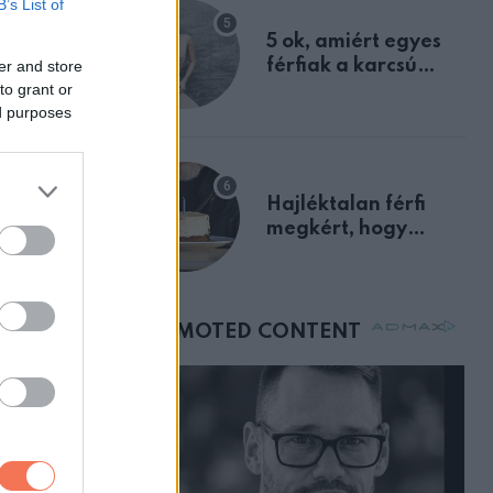
B’s List of
egyértelmű jele volt
5 ok, amiért egyes
férfiak a karcsú
er and store
to grant or
nőket részesítik
ed purposes
előnyben
Hajléktalan férfi
megkért, hogy
vegyek neki kávét a
születésnapján –
órákkal később
mellettem ült az első
osztályon
ZT
ntő,
 Bak
zkóp