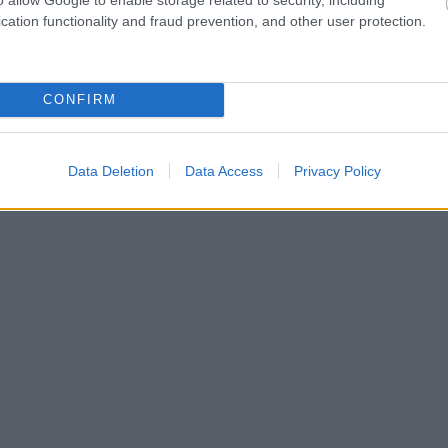
cation functionality and fraud prevention, and other user protection.
HUMOR
CONFIRM
Hosszabb ideje munkanélküli mérnök elhatá
hogy “új életet”
Data Deletion
Data Access
Privacy Policy