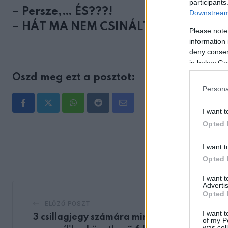
participants
– Persze,… ÉS???!
Downstream 
– HÁT MA NEM CSINÁLTAM SEMMIT!!!
Please note
information 
deny consent
in below Go
Oszd meg ezt a posztot:
Persona
Whatsapp
Reddit
Share
I want t
via
Opted 
Email
I want t
Opted 
I want 
Advertis
Opted 
ELŐZŐ POSZT
I want t
3 csillagjegy számára minden ajtó
of my P
was col