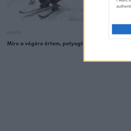
authenti
HUMOR
Mire a végére értem, potyogtak a könnyeim a