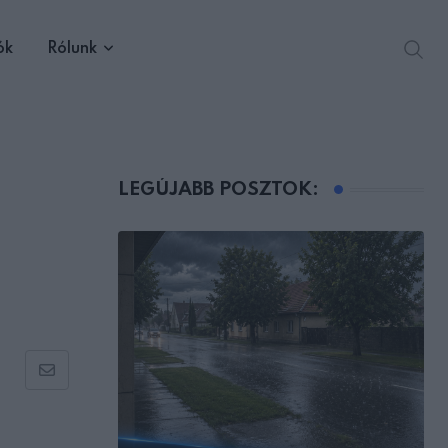
ók
Rólunk
LEGÚJABB POSZTOK:
Share
via
Email