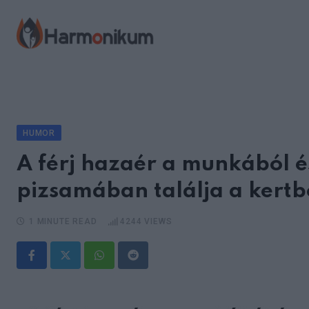
Skip
to
content
HUMOR
A férj hazaér a munkából 
pizsamában találja a kert
1 MINUTE READ
4244
VIEWS
Whatsapp
Reddit