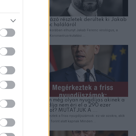
 hoz
kkal
ked!