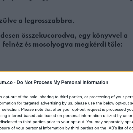
zülve a legrosszabbra.
…édesen összekucorodva, egy könyvvel a
, felnéz és mosolyogva megkérdi tőle:
um.co -
Do Not Process My Personal Information
to opt-out of the sale, sharing to third parties, or processing of your per
formation for targeted advertising by us, please use the below opt-out s
z a munkából, meg szoktad kérdezni ho
r selection. Please note that after your opt-out request is processed y
eing interest-based ads based on personal information utilized by us or
disclosed to third parties prior to your opt-out. You may separately opt-
losure of your personal information by third parties on the IAB’s list of