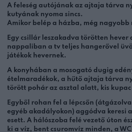
A feleség autójának az ajtaja tárva n
kutyának nyoma sincs.
Amikor belép a házba, még nagyobb 
Egy csillár leszakadva törötten hever 
nappaliban a tv teljes hangerővel üv
játékok hevernek.
A konyhában a mosogató dugig edénye
ételmaradékok, a hűtő ajtaja tárva ny
törött pohár az asztal alatt, kis kup
Egyből rohan fel a lépcsőn (átgázolv
egyéb akadályokon) aggódva keresi a 
esett. A hálószoba felé vezető úton és
ki a víz, bent csuromvíz minden, a W