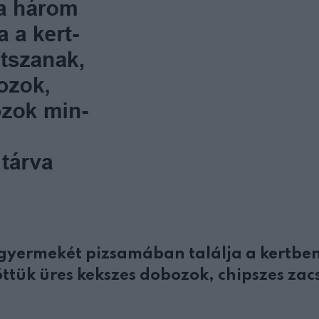
gyermekét pizsamában találja a kertben
tük üres kekszes dobozok, chipszes zacs