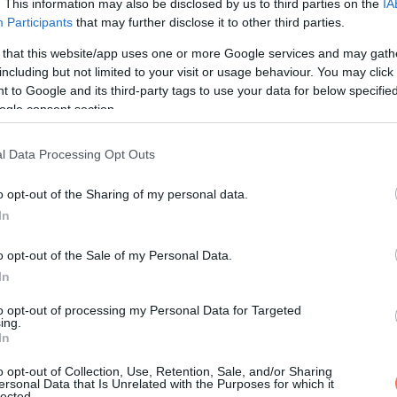
. This information may also be disclosed by us to third parties on the
IA
Participants
that may further disclose it to other third parties.
!
 that this website/app uses one or more Google services and may gath
including but not limited to your visit or usage behaviour. You may click 
 to Google and its third-party tags to use your data for below specifi
ogle consent section.
l Data Processing Opt Outs
o opt-out of the Sharing of my personal data.
In
o opt-out of the Sale of my Personal Data.
In
to opt-out of processing my Personal Data for Targeted
ing.
KÖVETKEZŐ POS
In
Bika, Mérleg, Szűz, Halak, Vízö
Nyilas, Oroszlán, Ikrek, Kos,Skorpió,
o opt-out of Collection, Use, Retention, Sale, and/or Sharing
ersonal Data that Is Unrelated with the Purposes for which it
figyelem! Itt a holnapi horos
lected.