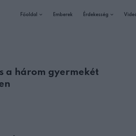
Főoldal
Emberek
Érdekesség
Vide
és a három gyermekét
ben