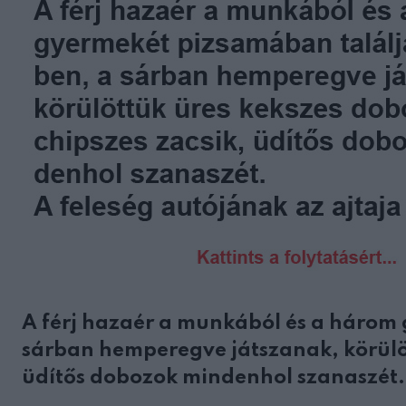
A férj hazaér a munkából és a három 
sárban hemperegve játszanak, körülöt
üdítős dobozok mindenhol szanaszét.