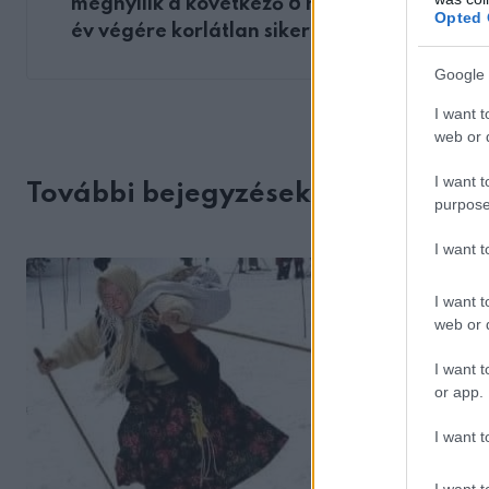
megnyílik a következő 6 hónapban. Az
Opted 
év végére korlátlan sikerük lesz!
Google 
I want t
web or d
I want t
További bejegyzések
purpose
I want 
I want t
web or d
I want t
or app.
I want t
I want t