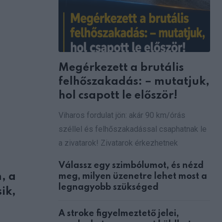
Megérkezett a brutális
felhőszakadás: – mutatjuk,
hol csapott le először!
Viharos fordulat jön: akár 90 km/órás
széllel és felhőszakadással csaphatnak le
a zivatarok! Zivatarok érkezhetnek
Válassz egy szimbólumot, és nézd
, a
meg, milyen üzenetre lehet most a
legnagyobb szükséged
ik,
A stroke figyelmeztető jelei,