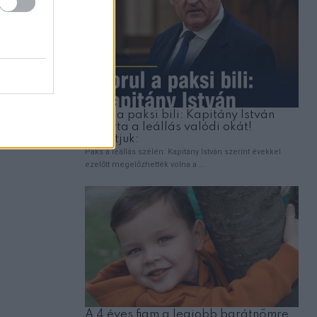
rozta,
HUMOR
VICC: A nászéjszakán az ifjú férj szól ifjú