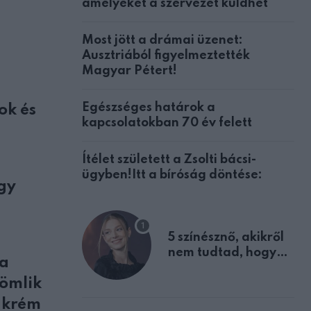
amelyeket a szervezet küldhet
Most jött a drámai üzenet:
Ausztriából figyelmeztették
Magyar Pétert!
Egészséges határok a
ok és
kapcsolatokban 70 év felett
Ítélet született a Zsolti bácsi-
ügyben!Itt a bíróság döntése:
egy
5 színésznő, akikről
s
nem tudtad, hogy
ja
fiúként születtek
 ömlik
ogkrém