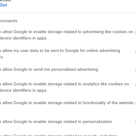
augusztus 9-ére! Hatalmas változást
Out
a mai nap: Az Égiek ma nagy ajándé
készülnek ne
consents
o allow Google to enable storage related to advertising like cookies on
evice identifiers in apps.
o allow my user data to be sent to Google for online advertising
s.
to allow Google to send me personalized advertising.
o allow Google to enable storage related to analytics like cookies on
evice identifiers in apps.
o allow Google to enable storage related to functionality of the website
o allow Google to enable storage related to personalization.
o allow Google to enable storage related to security, including