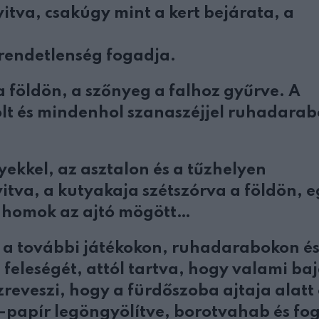
yitva, csakúgy mint a kert bejárata, a
rendetlenség fogadja.
a földön, a szőnyeg a falhoz gyűrve. A
ölt és mindenhol szanaszéjjel ruhadarab
kkel, az asztalon és a tűzhelyen
itva, a kutyakaja szétszórva a földön, 
ac homok az ajtó mögött…
a a további játékokon, ruhadarabokon é
feleségét, attól tartva, hogy valami ba
zreveszi, hogy a fürdőszoba ajtaja alatt
C-papír legöngyölítve, borotvahab és f