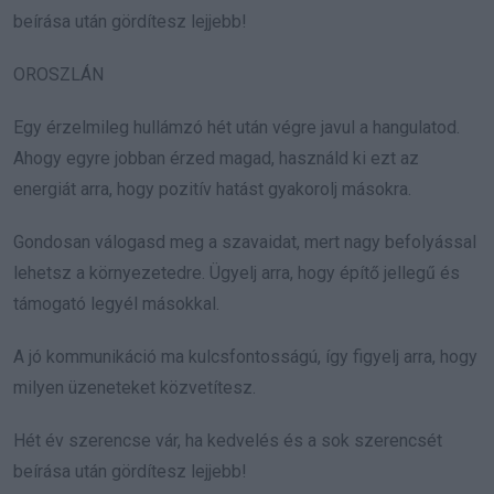
beírása után gördítesz lejjebb!
OROSZLÁN
Egy érzelmileg hullámzó hét után végre javul a hangulatod.
Ahogy egyre jobban érzed magad, használd ki ezt az
energiát arra, hogy pozitív hatást gyakorolj másokra.
Gondosan válogasd meg a szavaidat, mert nagy befolyással
lehetsz a környezetedre. Ügyelj arra, hogy építő jellegű és
támogató legyél másokkal.
A jó kommunikáció ma kulcsfontosságú, így figyelj arra, hogy
milyen üzeneteket közvetítesz.
Hét év szerencse vár, ha kedvelés és a sok szerencsét
beírása után gördítesz lejjebb!