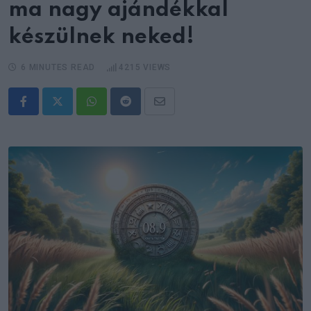
ma nagy ajándékkal
készülnek neked!
6 MINUTES READ
4215
VIEWS
Whatsapp
Reddit
Share
via
Email