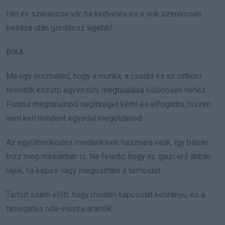
Hét év szerencse vár, ha kedvelés és a sok szerencsét
beírása után gördítesz lejjebb!
BIKA
Ma úgy érezheted, hogy a munka, a család és az otthoni
teendők közötti egyensúly megtalálása különösen nehéz.
Fontos megtanulnod segítséget kérni és elfogadni, hiszen
nem kell mindent egyedül megoldanod.
Az együttműködés mindenkinek hasznára válik, így bátran
bízz meg másokban is. Ne feledd, hogy az igazi erő abban
rejlik, ha képes vagy megosztani a terheidet.
Tartsd szem előtt, hogy minden kapcsolat kétirányú, és a
támogatás oda-vissza áramlik.