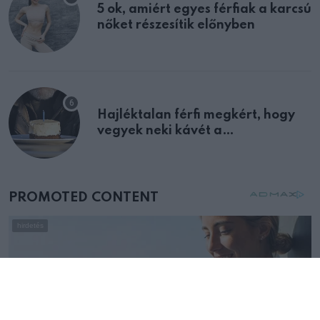
5 ok, amiért egyes férfiak a karcsú
nőket részesítik előnyben
Hajléktalan férfi megkért, hogy
vegyek neki kávét a
születésnapján – órákkal később
mellettem ült az első osztályon