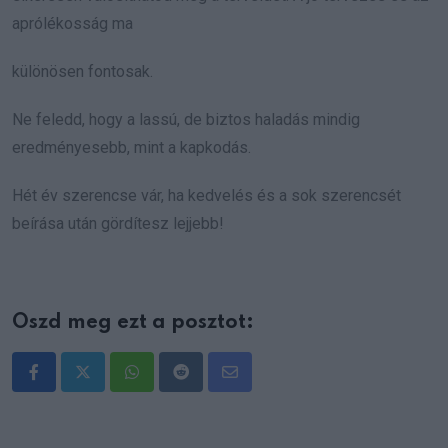
aprólékosság ma
különösen fontosak.
Ne feledd, hogy a lassú, de biztos haladás mindig
eredményesebb, mint a kapkodás.
Hét év szerencse vár, ha kedvelés és a sok szerencsét
beírása után gördítesz lejjebb!
Oszd meg ezt a posztot:
Whatsapp
Reddit
Share
via
Email