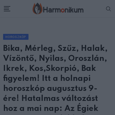
Skip
to
content
HOROSZKÓP
Bika, Mérleg, Szűz, Halak,
Vízöntő, Nyilas, Oroszlán,
Ikrek, Kos,Skorpió, Bak
figyelem! Itt a holnapi
horoszkóp augusztus 9-
ére! Hatalmas változást
hoz a mai nap: Az Égiek