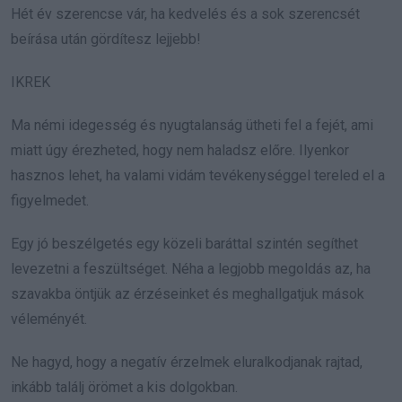
Hét év szerencse vár, ha kedvelés és a sok szerencsét
beírása után gördítesz lejjebb!
IKREK
Ma némi idegesség és nyugtalanság ütheti fel a fejét, ami
miatt úgy érezheted, hogy nem haladsz előre. Ilyenkor
hasznos lehet, ha valami vidám tevékenységgel tereled el a
figyelmedet.
Egy jó beszélgetés egy közeli baráttal szintén segíthet
levezetni a feszültséget. Néha a legjobb megoldás az, ha
szavakba öntjük az érzéseinket és meghallgatjuk mások
véleményét.
Ne hagyd, hogy a negatív érzelmek eluralkodjanak rajtad,
inkább találj örömet a kis dolgokban.