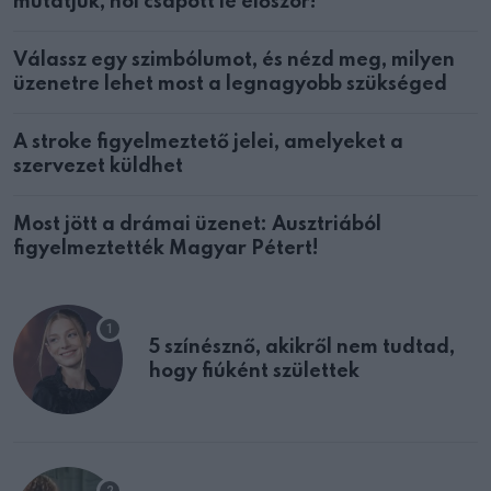
mutatjuk, hol csapott le először!
Válassz egy szimbólumot, és nézd meg, milyen
üzenetre lehet most a legnagyobb szükséged
A stroke figyelmeztető jelei, amelyeket a
szervezet küldhet
Most jött a drámai üzenet: Ausztriából
figyelmeztették Magyar Pétert!
5 színésznő, akikről nem tudtad,
hogy fiúként születtek