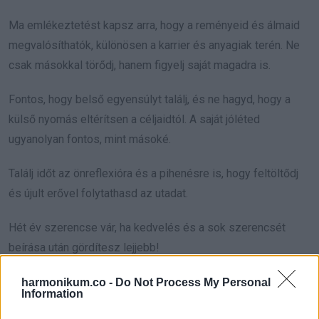
Ma emlékeztetést kapsz arra, hogy a reményeid és álmaid
megvalósíthatók, különösen a karrier és anyagiak terén. Ne
csak másokkal törődj, hanem figyelj saját magadra is.
Fontos, hogy belső egyensúlyt találj, és ne hagyd, hogy a
külső nyomás eltérítsen a céljaidtól. A saját jóléted
ugyanolyan fontos, mint másoké.
Találj időt az önreflexióra és a pihenésre is, hogy feltöltődj
és újult erővel folytathasd az utadat.
Hét év szerencse vár, ha kedvelés és a sok szerencsét
beírása után gördítesz lejjebb!
SKORPIÓ
harmonikum.co -
Do Not Process My Personal
Information
Ideje kilépned a komfortzónádból és a céljaidra