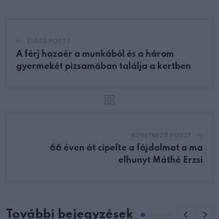
ELŐZŐ POSZT
A férj hazaér a munkából és a három
gyermekét pizsamában találja a kertben
KÖVETKEZŐ POSZT
66 éven át cipelte a fájdalmat a ma
elhunyt Máthé Erzsi
További bejegyzések