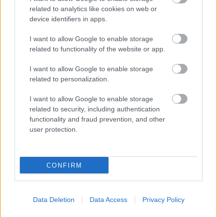
A közös munka nagyobb eredményekhez vezethet, mint
related to analytics like cookies on web or
device identifiers in apps.
amit egyedül elérhetnél. Értékeld a csapatmunka előnyeit és
használd ki őket.
I want to allow Google to enable storage
related to functionality of the website or app.
Ne feledd, hogy a legnagyobb sikerek gyakran közös
I want to allow Google to enable storage
erőfeszítések eredményei.
related to personalization.
Hét év szerencse vár, ha kedvelés és a sok szerencsét
I want to allow Google to enable storage
related to security, including authentication
beírása után gördítesz lejjebb!
functionality and fraud prevention, and other
user protection.
VÍZÖNTŐ
Amikor másokért teszel, ne az legyen az elsődleges célod,
CONFIRM
hogy visszaigazolást kapj. A környezeted tudja, mennyire
segítőkész vagy, ezért nem kell mindig bizonygatnod ezt.
Data Deletion
Data Access
Privacy Policy
Ha egy régi kapcsolat felbukkan, alaposan gondold át, mi a