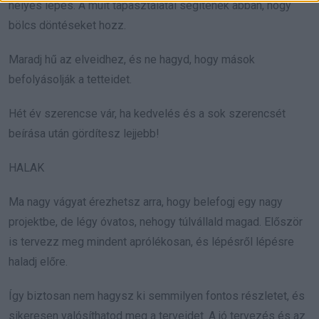
helyes lépés. A múlt tapasztalatai segítenek abban, hogy
bölcs döntéseket hozz.
Maradj hű az elveidhez, és ne hagyd, hogy mások
befolyásolják a tetteidet.
Hét év szerencse vár, ha kedvelés és a sok szerencsét
beírása után gördítesz lejjebb!
HALAK
Ma nagy vágyat érezhetsz arra, hogy belefogj egy nagy
projektbe, de légy óvatos, nehogy túlvállald magad. Először
is tervezz meg mindent aprólékosan, és lépésről lépésre
haladj előre.
Így biztosan nem hagysz ki semmilyen fontos részletet, és
sikeresen valósíthatod meg a terveidet. A jó tervezés és az