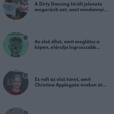
A Dirty Dancing törölt jelenete
megerősíti azt, amit mindannyian
sejtettünk
Az első állat, amit meglátsz a
képen, elárulja legrosszabb
tulajdonságodat
Ez volt az első tünet, amit
Christina Applegate éveken át
félreértett, pedig a szklerózis
multiplex egyértelmű jele volt