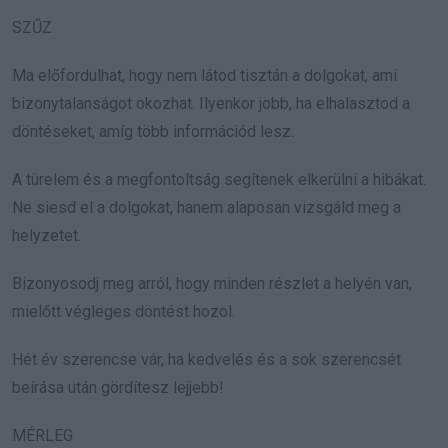
SZŰZ
Ma előfordulhat, hogy nem látod tisztán a dolgokat, ami
bizonytalanságot okozhat. Ilyenkor jobb, ha elhalasztod a
döntéseket, amíg több információd lesz.
A türelem és a megfontoltság segítenek elkerülni a hibákat.
Ne siesd el a dolgokat, hanem alaposan vizsgáld meg a
helyzetet.
Bizonyosodj meg arról, hogy minden részlet a helyén van,
mielőtt végleges döntést hozol.
Hét év szerencse vár, ha kedvelés és a sok szerencsét
beírása után gördítesz lejjebb!
MÉRLEG