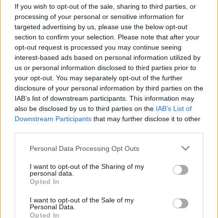
If you wish to opt-out of the sale, sharing to third parties, or
fókuszálnod. Ne aggódj túl sokat mások tettei miatt, inkább
processing of your personal or sensitive information for
arra koncentrálj, hogy te mit érsz el.
targeted advertising by us, please use the below opt-out
section to confirm your selection. Please note that after your
opt-out request is processed you may continue seeing
Maradj hű önmagadhoz, és ne félj megtenni a szükséges
interest-based ads based on personal information utilized by
lépéseket a siker érdekében. Az önbizalom és a bátorság
us or personal information disclosed to third parties prior to
ma kulcsfontosságúak.
your opt-out. You may separately opt-out of the further
disclosure of your personal information by third parties on the
Tudd, hogy a saját utadat kell járnod, és ne hagyd, hogy
IAB’s list of downstream participants. This information may
also be disclosed by us to third parties on the
IAB’s List of
mások befolyásolják a döntéseidet.
Downstream Participants
that may further disclose it to other
third parties.
Hét év szerencse vár, ha kedvelés és a sok szerencsét
Please note that this website/app uses one or more Google
Personal Data Processing Opt Outs
beírása után gördítesz lejjebb!
services and may gather and store information including but
not limited to your visit or usage behaviour. You may click to
I want to opt-out of the Sharing of my
NYILAS
personal data.
grant or deny consent to Google and its third-party tags to
Opted In
use your data for below specified purposes in below Google
Ma különösen fontos, hogy optimista maradj. Használd ki az
consent section.
I want to opt-out of the Sale of my
Personal Data.
időt arra, hogy megkérdőjelezd néhány régi, önkorlátozó
Opted In