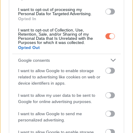
hiedelmedet.
I want to opt-out of processing my
Personal Data for Targeted Advertising.
Hallgass az intuíciódra, és merj új álmokat szőni. A pozitív
Opted In
hozzáállás és a nyitottság ma nagy eredményekhez
I want to opt-out of Collection, Use,
vezethetnek.
Retention, Sale, and/or Sharing of my
Personal Data that Is Unrelated with the
Purposes for which it was collected.
Opted Out
Ne félj változtatni és új irányokat keresni az életedben,
hiszen ez a nap az új kezdetekről szól.
Google consents
Hét év szerencse vár, ha kedvelés és a sok szerencsét
I want to allow Google to enable storage
related to advertising like cookies on web or
beírása után gördítesz lejjebb!
device identifiers in apps.
BAK
I want to allow my user data to be sent to
Google for online advertising purposes.
Nem kell mindent egyedül csinálnod, különösen, ha nagy
I want to allow Google to send me
céljaidról van szó. Képes vagy versenyezni és összetartani
personalized advertising.
a dolgokat, de néha nem árt, ha segítséget kérsz.
I want to allow Google to enable storage