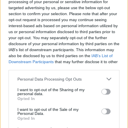
szemléletedet, és új irányt adnak az életednek. Készülj fel a
processing of your personal or sensitive information for
targeted advertising by us, please use the below opt-out
romantikus kalandokra, és fedezd fel a benned rejlő
section to confirm your selection. Please note that after your
szenvedélyt, aminek hatására nem félsz majd elengedni
opt-out request is processed you may continue seeing
magad. Pénzügyileg jelentős jövedelmek és új bevételi
interest-based ads based on personal information utilized by
us or personal information disclosed to third parties prior to
források várnak rád. Virágzó időszak vár rád a pénzügyek
your opt-out. You may separately opt-out of the further
terén, több lehetőséget kapsz, mint valaha!
disclosure of your personal information by third parties on the
IAB’s list of downstream participants. This information may
Hét év szerencse vár, ha kedvelés és a sok szerencsét
also be disclosed by us to third parties on the
IAB’s List of
Downstream Participants
that may further disclose it to other
beírása után gördítesz lejjebb!
third parties.
via
Please note that this website/app uses one or more Google
Personal Data Processing Opt Outs
services and may gather and store information including but
not limited to your visit or usage behaviour. You may click to
I want to opt-out of the Sharing of my
personal data.
grant or deny consent to Google and its third-party tags to
Opted In
use your data for below specified purposes in below Google
consent section.
I want to opt-out of the Sale of my
Personal Data.
Opted In