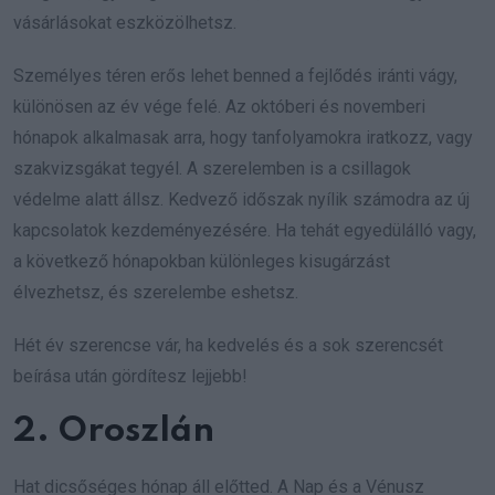
vásárlásokat eszközölhetsz.
Személyes téren erős lehet benned a fejlődés iránti vágy,
különösen az év vége felé. Az októberi és novemberi
hónapok alkalmasak arra, hogy tanfolyamokra iratkozz, vagy
szakvizsgákat tegyél. A szerelemben is a csillagok
védelme alatt állsz. Kedvező időszak nyílik számodra az új
kapcsolatok kezdeményezésére. Ha tehát egyedülálló vagy,
a következő hónapokban különleges kisugárzást
élvezhetsz, és szerelembe eshetsz.
Hét év szerencse vár, ha kedvelés és a sok szerencsét
beírása után gördítesz lejjebb!
2. Oroszlán
Hat dicsőséges hónap áll előtted. A Nap és a Vénusz