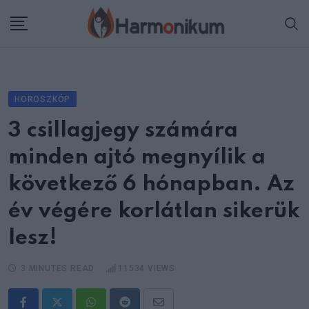
Skip
to
content
HOROSZKÓP
3 csillagjegy számára
minden ajtó megnyílik a
következő 6 hónapban. Az
év végére korlátlan sikerük
lesz!
3 MINUTES READ
11534
VIEWS