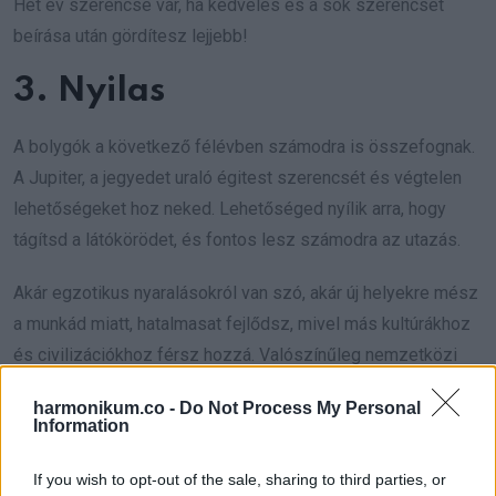
Hét év szerencse vár, ha kedvelés és a sok szerencsét
beírása után gördítesz lejjebb!
3. Nyilas
A bolygók a következő félévben számodra is összefognak.
A Jupiter, a jegyedet uraló égitest szerencsét és végtelen
lehetőségeket hoz neked. Lehetőséged nyílik arra, hogy
tágítsd a látókörödet, és fontos lesz számodra az utazás.
Akár egzotikus nyaralásokról van szó, akár új helyekre mész
a munkád miatt, hatalmasat fejlődsz, mivel más kultúrákhoz
és civilizációkhoz férsz hozzá. Valószínűleg nemzetközi
projektekbe is bekapcsolódsz, és bővítheted a
harmonikum.co -
Do Not Process My Personal
kapcsolataidat.
Information
Olyan emberekkel fogsz találkozni, akik megváltoztatják a
If you wish to opt-out of the sale, sharing to third parties, or