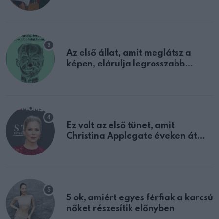
sejtettünk
Az első állat, amit meglátsz a
képen, elárulja legrosszabb
tulajdonságodat
Ez volt az első tünet, amit
Christina Applegate éveken át
félreértett, pedig a szklerózis
multiplex egyértelmű jele volt
5 ok, amiért egyes férfiak a karcsú
nőket részesítik előnyben