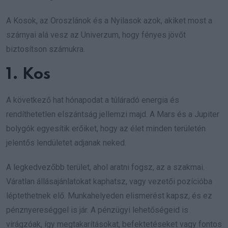
A Kosok, az Oroszlánok és a Nyilasok azok, akiket most a
szárnyai alá vesz az Univerzum, hogy fényes jövőt
biztosítson számukra.
1. Kos
A következő hat hónapodat a túláradó energia és
rendíthetetlen elszántság jellemzi majd. A Mars és a Jupiter
bolygók egyesítik erőiket, hogy az élet minden területén
jelentős lendületet adjanak neked.
A legkedvezőbb terület, ahol aratni fogsz, az a szakmai.
Váratlan állásajánlatokat kaphatsz, vagy vezetői pozícióba
léptethetnek elő. Munkahelyeden elismerést kapsz, és ez
pénznyereséggel is jár. A pénzügyi lehetőségeid is
virágzóak, így megtakarításokat, befektetéseket vagy fontos