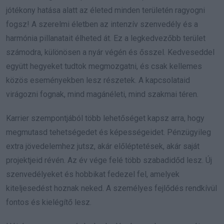
jótékony hatása alatt az életed minden területén ragyogni
fogsz! A szerelmi életben az intenzív szenvedély és a
harmónia pillanatait élheted át. Ez a legkedvezőbb terület
számodra, különösen a nyár végén és ősszel. Kedveseddel
együtt hegyeket tudtok megmozgatni, és csak kellemes
közös eseményekben lesz részetek. A kapcsolataid
virágozni fognak, mind magánéleti, mind szakmai téren.
Karrier szempontjából több lehetőséget kapsz arra, hogy
megmutasd tehetségedet és képességeidet. Pénzügyileg
extra jövedelemhez jutsz, akár előléptetések, akár saját
projektjeid révén. Az év vége felé több szabadidőd lesz. Új
szenvedélyeket és hobbikat fedezel fel, amelyek
kiteljesedést hoznak neked. A személyes fejlődés rendkívül
fontos és kielégítő lesz.