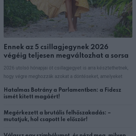
Ennek az 5 csillagjegynek 2026
végéig teljesen megváltozhat a sorsa
2026 utolsó hónapjai öt csillagjegyet is arra késztethetnek,
hogy végre meghozzák azokat a döntéseket, amelyeket
Hatalmas Botrány a Parlamentben: a Fidesz
ismét kitett magáért!
Megérkezett a brutális felhőszakadás: –
mutatjuk, hol csapott le először!
Válassz egy szimbólumot, és nézd meg, milyen