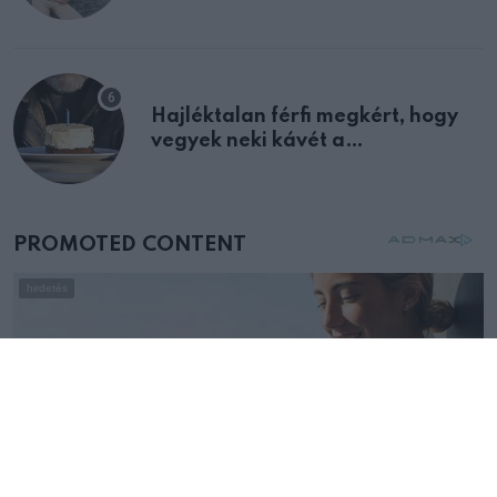
Hajléktalan férfi megkért, hogy
vegyek neki kávét a
születésnapján – órákkal később
mellettem ült az első osztályon