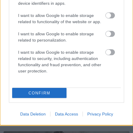
változást hoz a nap: Holnapi horoszkóp
device identifiers in apps.
augusztus 10. A csillagok éjszakája egy
I want to allow Google to enable storage
izgalmas új kezdetet nyit meg a legtöbb
related to functionality of the website or app.
jegynek!
I want to allow Google to enable storage
related to personalization.
I want to allow Google to enable storage
related to security, including authentication
functionality and fraud prevention, and other
KÖVETKEZŐ POSZT
user protection.
A férj hazaér a munkából és a három
gyermekét pizsamában találja a kertben
CONFIRM
További bejegyzések
Data Deletion
Data Access
Privacy Policy