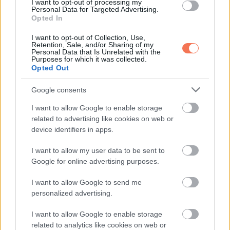
I want to opt-out of processing my
Personal Data for Targeted Advertising.
Opted In
I want to opt-out of Collection, Use,
Retention, Sale, and/or Sharing of my
Personal Data that Is Unrelated with the
Purposes for which it was collected.
Opted Out
Oszd meg ezt a posztot:
Google consents
Whatsapp
Reddit
Share
I want to allow Google to enable storage
via
related to advertising like cookies on web or
device identifiers in apps.
Email
I want to allow my user data to be sent to
Google for online advertising purposes.
ELŐZŐ POSZT
I want to allow Google to send me
personalized advertising.
Kosok, Ikrek, Halak, Mérlegek, Bikák,
Oroszlánok, Rákok, Szüzek, Skorpiók,
I want to allow Google to enable storage
Bakok, Nyilasok, Vízöntők! Hatalmas
related to analytics like cookies on web or