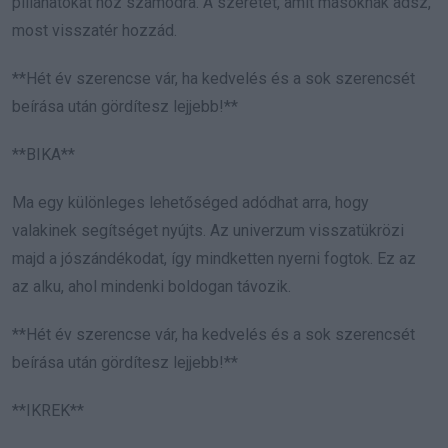
pillanatokat hoz számodra. A szeretet, amit másoknak adsz,
most visszatér hozzád.
**Hét év szerencse vár, ha kedvelés és a sok szerencsét
beírása után gördítesz lejjebb!**
**BIKA**
Ma egy különleges lehetőséged adódhat arra, hogy
valakinek segítséget nyújts. Az univerzum visszatükrözi
majd a jószándékodat, így mindketten nyerni fogtok. Ez az
az alku, ahol mindenki boldogan távozik.
**Hét év szerencse vár, ha kedvelés és a sok szerencsét
beírása után gördítesz lejjebb!**
**IKREK**