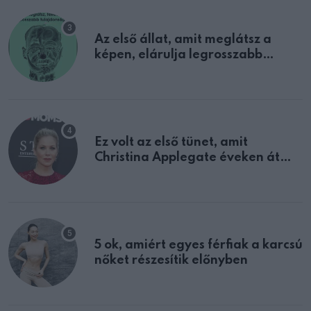
Az első állat, amit meglátsz a
képen, elárulja legrosszabb
tulajdonságodat
Ez volt az első tünet, amit
Christina Applegate éveken át
félreértett, pedig a szklerózis
multiplex egyértelmű jele volt
5 ok, amiért egyes férfiak a karcsú
nőket részesítik előnyben