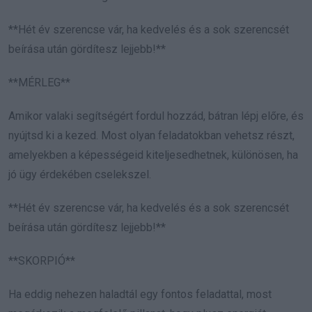
**Hét év szerencse vár, ha kedvelés és a sok szerencsét
beírása után gördítesz lejjebb!**
**MÉRLEG**
Amikor valaki segítségért fordul hozzád, bátran lépj előre, és
nyújtsd ki a kezed. Most olyan feladatokban vehetsz részt,
amelyekben a képességeid kiteljesedhetnek, különösen, ha
jó ügy érdekében cselekszel.
**Hét év szerencse vár, ha kedvelés és a sok szerencsét
beírása után gördítesz lejjebb!**
**SKORPIÓ**
Ha eddig nehezen haladtál egy fontos feladattal, most