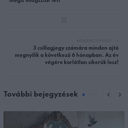
mégis világsztár lett
KÖVETKEZŐ POSZT
3 csillagjegy számára minden ajtó
megnyílik a következő 6 hónapban. Az év
végére korlátlan sikerük lesz!
További bejegyzések