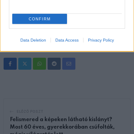
CONFIRM
Data Deletion
Data Access
Privacy Policy
Oszd meg ezt a posztot:
Whatsapp
Reddit
Share
via
Email
ELŐZŐ POSZT
Felismered a képeken látható kislányt?
Most 60 éves, gyerekkorában csúfolták,