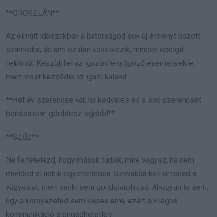
**OROSZLÁN**
Az elmúlt időszakban a bátorságod sok új élményt hozott
számodra, de ami ezután következik, minden eddigit
felülmúl. Készülj fel az igazán lenyűgöző eseményekre,
mert most kezdődik az igazi kaland.
**Hét év szerencse vár, ha kedvelés és a sok szerencsét
beírása után gördítesz lejjebb!**
**SZŰZ**
Ne feltételezd, hogy mások tudják, mire vágysz, ha nem
mondod el nekik egyértelműen. Szavakba kell öntened a
vágyaidat, mert senki sem gondolatolvasó. Ahogyan te sem,
úgy a környezeted sem képes erre, ezért a világos
kommunikáció elengedhetetlen.