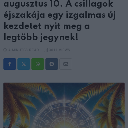
augusztus 10. A csillagok
éjszakája egy izgalmas új
kezdetet nyit meg a
legtöbb jegynek!
4 MINUTES READ
3611
VIEWS
Whatsapp
Reddit
Share
via
Email