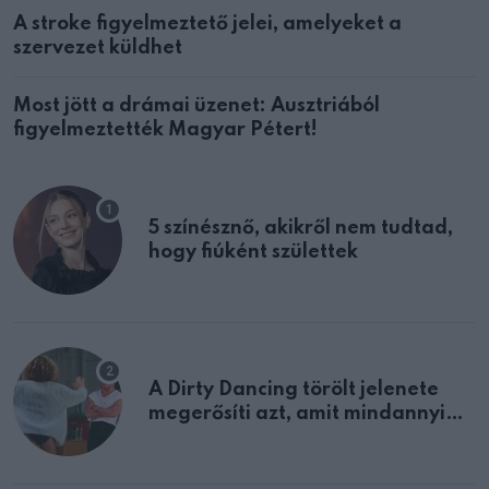
A stroke figyelmeztető jelei, amelyeket a
szervezet küldhet
Most jött a drámai üzenet: Ausztriából
figyelmeztették Magyar Pétert!
5 színésznő, akikről nem tudtad,
hogy fiúként születtek
A Dirty Dancing törölt jelenete
megerősíti azt, amit mindannyian
sejtettünk