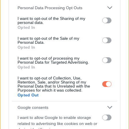
**BAK**
Please note that this website/app uses one or more Google
Personal Data Processing Opt Outs
services and may gather and store information including but
not limited to your visit or usage behaviour. You may click to
I want to opt-out of the Sharing of my
A közelgő napokban egy esemény vagy találkozás teljesen
personal data.
grant or deny consent to Google and its third-party tags to
új távlatokat nyithat meg előtted. Még ha elsőre furcsának is
Opted In
use your data for below specified purposes in below Google
tűnik egy lehetőség, hallgass a megérzéseidre, mert
consent section.
I want to opt-out of the Sale of my
Personal Data.
megmutathatja a helyes utat, amelyet követned kell.
Opted In
**Hét év szerencse vár, ha kedvelés és a sok szerencsét
I want to opt-out of processing my
Personal Data for Targeted Advertising.
beírása után gördítesz lejjebb!**
Opted In
I want to opt-out of Collection, Use,
**VÍZÖNTŐ**
Retention, Sale, and/or Sharing of my
Personal Data that Is Unrelated with the
Purposes for which it was collected.
Ne ragaszkodj a haraghoz, még akkor sem, ha jogosnak
Opted Out
érzed. Ha nem tudsz megbocsátani, inkább engedd el a
Google consents
dolgot, és ne pazarolj több energiát rá. Sokkal fontosabb
dolgok várnak rád, amik figyelmet igényelnek.
I want to allow Google to enable storage
related to advertising like cookies on web or