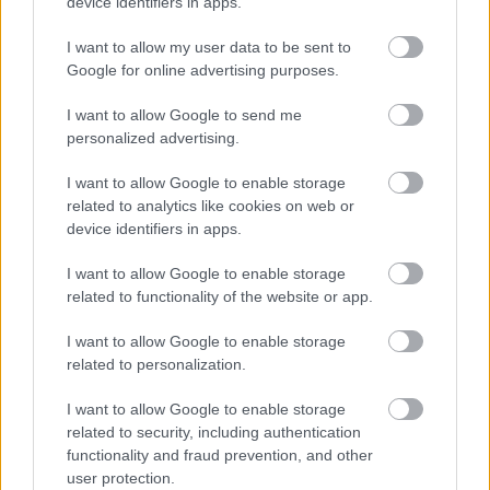
device identifiers in apps.
**Hét év szerencse vár, ha kedvelés és a sok szerencsét
beírása után gördítesz lejjebb!**
I want to allow my user data to be sent to
Google for online advertising purposes.
**HALAK**
I want to allow Google to send me
personalized advertising.
Minél erősebben próbálsz egy feladatra összpontosítani,
annál inkább elkalandozik a figyelmed. Talán ez az időszak
I want to allow Google to enable storage
most inkább a pihenésről szól. Engedd szabadon az elméd,
related to analytics like cookies on web or
device identifiers in apps.
és hagyd, hogy az álmaid szabadon szárnyaljanak.
I want to allow Google to enable storage
**Hét év szerencse vár, ha kedvelés és a sok szerencsét
related to functionality of the website or app.
beírása után gördítesz lejjebb!**
I want to allow Google to enable storage
related to personalization.
I want to allow Google to enable storage
related to security, including authentication
functionality and fraud prevention, and other
user protection.