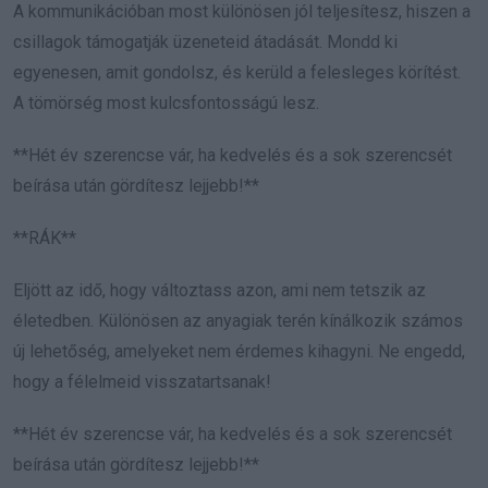
A kommunikációban most különösen jól teljesítesz, hiszen a
csillagok támogatják üzeneteid átadását. Mondd ki
egyenesen, amit gondolsz, és kerüld a felesleges körítést.
A tömörség most kulcsfontosságú lesz.
**Hét év szerencse vár, ha kedvelés és a sok szerencsét
beírása után gördítesz lejjebb!**
**RÁK**
Eljött az idő, hogy változtass azon, ami nem tetszik az
életedben. Különösen az anyagiak terén kínálkozik számos
új lehetőség, amelyeket nem érdemes kihagyni. Ne engedd,
hogy a félelmeid visszatartsanak!
**Hét év szerencse vár, ha kedvelés és a sok szerencsét
beírása után gördítesz lejjebb!**