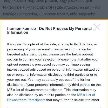
megérkezik a megfelelő pillanat, hogy plusz energiát
fektess bele. Minél több erőfeszítést teszel, annál inkább
lenyűgözöl másokat, különösen azokat, akik magasabb
pozícióban vannak.
harmonikum.co -
Do Not Process My Personal
**Hét év szerencse vár, ha kedvelés és a sok szerencsét
Information
beírása után gördítesz lejjebb!**
If you wish to opt-out of the sale, sharing to third parties, or
processing of your personal or sensitive information for
**NYILAS**
targeted advertising by us, please use the below opt-out
section to confirm your selection. Please note that after your
Most könnyedén szerzel támogatókat a terveidhez, és
opt-out request is processed you may continue seeing
befolyásod nagyobb lesz a környezetedre. Ne aggódj a
interest-based ads based on personal information utilized by
us or personal information disclosed to third parties prior to
kemény munka miatt, hiszen most a pihenés ideje van,
your opt-out. You may separately opt-out of the further
élvezd a nyarat és lazíts!
disclosure of your personal information by third parties on the
IAB’s list of downstream participants. This information may
**Hét év szerencse vár, ha kedvelés és a sok szerencsét
also be disclosed by us to third parties on the
IAB’s List of
Downstream Participants
that may further disclose it to other
beírása után gördítesz lejjebb!**
third parties.