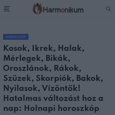
Skip
to
content
HOROSZKÓP
Kosok, Ikrek, Halak,
Mérlegek, Bikák,
Oroszlánok, Rákok,
Szüzek, Skorpiók, Bakok,
Nyilasok, Vízöntők!
Hatalmas változást hoz a
nap: Holnapi horoszkóp