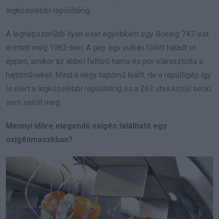
legközelebbi repülőtérig.
A legnépszerűbb ilyen eset egyébként egy Boeing 747-est
érintett még 1982-ben. A gép egy vulkán fölött haladt el
éppen, amikor az abból feltörő hamu és por elárasztotta a
hajtóműveket. Mind a négy hajtómű leállt, de a repülőgép így
is elért a legközelebbi repülőtérig és a 263 utas közül senki
sem sérült meg.
Mennyi időre elegendő oxigén található egy
oxigénmaszkban?