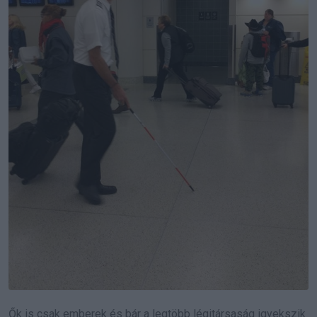
Ők is csak emberek és bár a legtöbb légitársaság igyekszik