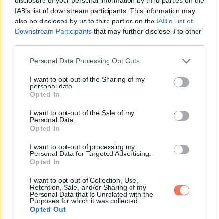
disclosure of your personal information by third parties on the
IAB’s list of downstream participants. This information may
also be disclosed by us to third parties on the
IAB’s List of
Downstream Participants
that may further disclose it to other
third parties.
Please note that this website/app uses one or more Google
Personal Data Processing Opt Outs
services and may gather and store information including but
not limited to your visit or usage behaviour. You may click to
I want to opt-out of the Sharing of my
personal data.
grant or deny consent to Google and its third-party tags to
Opted In
use your data for below specified purposes in below Google
consent section.
I want to opt-out of the Sale of my
Personal Data.
Opted In
I want to opt-out of processing my
Personal Data for Targeted Advertising.
Opted In
A modern repülőgépeken már olyan irányítórendszerek
I want to opt-out of Collection, Use,
működnek, melyek akár a leszállást is képesek lennének
Retention, Sale, and/or Sharing of my
Personal Data that Is Unrelated with the
teljesen automatizálva végrehajtani. Ezt azonban a
Purposes for which it was collected.
pilótáknak minden esetben előre kell aktiválniuk és nem is
Opted Out