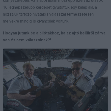
környezetében. Az alábbi listán most épp ezért az utasok
16 legnépszerűbb kérdését gyűjtöttük egy kalap alá, a
hozzájuk tartozó hivatalos válasszal természetesen,
melyekre mindig is kíváncsiak voltunk.
Hogyan jutunk be a pilótákhoz, ha az ajtó belülről zárva
van és nem válaszolnak?!