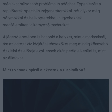
még akár súlyosabb probléma is adódhat. Éppen ezért a
repülőterek speciális zajgenerátorokkal, sőt olykor még
sólymokkal és helikopterekkel is igyekeznek
megfélemlíteni a környező madarakat.
A jégeső esetében is hasonló a helyzet, mint a madaraknál,
ám az agresszív időjárási tényezőket még mindig könnyebb
észlelni és előrejelezni, ennek okán pedig elkerülni is, mint
az állatokat.
Miért vannak spirál alakzatok a turbinákon?