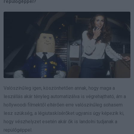
repülőgéppel?
Valószínűleg igen, köszönhetően annak, hogy maga a
leszállás akár tényleg automatizálva is végrehajtható, ám a
hollywoodi filmektől eltérően erre valószínűleg sohasem
lesz szükség, a légiutaskísérőket ugyanis úgy képezik ki,
hogy vészhelyzet esetén akár ők is landolni tudjanak a
repülőgéppel.