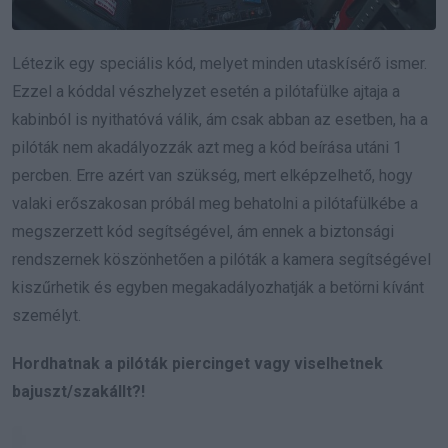
Létezik egy speciális kód, melyet minden utaskísérő ismer.
Ezzel a kóddal vészhelyzet esetén a pilótafülke ajtaja a
kabinból is nyithatóvá válik, ám csak abban az esetben, ha a
pilóták nem akadályozzák azt meg a kód beírása utáni 1
percben. Erre azért van szükség, mert elképzelhető, hogy
valaki erőszakosan próbál meg behatolni a pilótafülkébe a
megszerzett kód segítségével, ám ennek a biztonsági
rendszernek köszönhetően a pilóták a kamera segítségével
kiszűrhetik és egyben megakadályozhatják a betörni kívánt
személyt.
Hordhatnak a pilóták piercinget vagy viselhetnek
bajuszt/szakállt?!