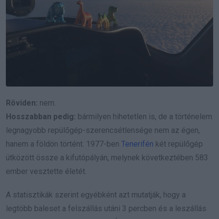
Röviden:
nem.
Hosszabban pedig:
bármilyen hihetetlen is, de a történelem
legnagyobb repülőgép-szerencsétlensége nem az égen,
hanem a földön történt. 1977-ben
Tenerifén
két repülőgép
ütközött össze a kifutópályán, melynek következtében 583
ember vesztette életét.
A statisztikák szerint egyébként azt mutatják, hogy a
legtöbb baleset a felszállás utáni 3 percben és a leszállás