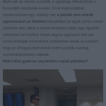
Akárcsak az utasok, a pilóták is ugyanúgy étkezhetnek a
hosszabb repülőutak esetén. Ezzel kapcsolatban
mindösszesen egy szabály van:
a pilóták nem ehetik
ugyanazokat az ételeket.
Ha például az egyik pilóta csirkét
szeretne enni, akkor a másik kénytelen halat vagy egyebet
választani és fordítva. Ennek nagyon egyszerű oka van:
ezzel próbálják minimálisra csökkenteni annak az esélyét,
hogy az elfogyasztott ételek miatt a pilóták esetleg
vezetésképtelenné váljanak.
Miért látni gyakran utastérben repülő pilótákat?