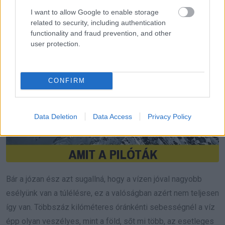
I want to allow Google to enable storage
related to security, including authentication
functionality and fraud prevention, and other
user protection.
CONFIRM
Data Deletion
Data Access
Privacy Policy
Bár a józan ész azt sugallná, hogy a vízen jóval nagyobb
esélyünk van a túlélésre, ez a valóságban azért nem teljesen
így van. Többszáz kilóméteres óránkénti sebességnél a víz
épp olyan veszélyes, mint a föld, sőt mi több, az esetleges