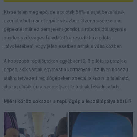
Kissé talán meglepő, de a pilóták 56%-a saját bevallásuk
szerint aludt már el repülés közben. Szerencsére a mai
gépeknél már ez sem jelent gondot, a robotpilóta ugyanis
minden szükséges feladatot képes ellátni a pilóta
,,távollétében”, vagy jelen esetben annak alvása közben.
A hosszabb repülőutakon egyébként 2-3 pilóta is utazik a
gépen, akik váltják egymást a kormánynál. Az ilyen hosszú
utakra tervezett repülőgépeken speciális kabin is található,
ahol a pilóták és a személyzet le tudnak feküdni aludni.
Miért köröz sokszor a repülőgép a leszállópálya körül?