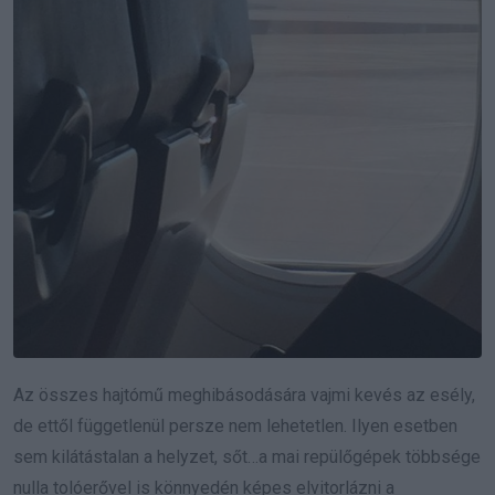
Az összes hajtómű meghibásodására vajmi kevés az esély,
de ettől függetlenül persze nem lehetetlen. Ilyen esetben
sem kilátástalan a helyzet, sőt…a mai repülőgépek többsége
nulla tolóerővel is könnyedén képes elvitorlázni a