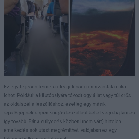
Ez egy teljesen természetes jelenség és számtalan oka
lehet. Például: a kifutópályára tévedt egy állat vagy túl erős
az oldalszél a leszálláshoz, esetleg egy másik
repülőgépnek éppen sürgős leszállást kellet végrehajtani és
így tovább. Bár a süllyedés közbeni (nem várt) hirtelen
emelkedés sok utast megrémíthet, valójában ez egy
teljesen hétköznapi folyamat.