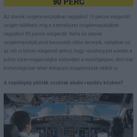
Az utasok oxigénmaszkjában nagyjából 15 percre elegendő
oxigén található, míg a személyzet oxigénmaszkjában
nagyjából 90 percre elegendő. Noha az utasok
oxigénmaszkját jóval kevesebb időre tervezik, valójában ez
az idő is bőven elegendő ahhoz, hogy vészhelyzet esetén a
pilóta olyan magasságba süllyedjen a repülőgéppel, ahol már
biztonságosan lehet lélegezni oxigénmaszk nélkül is.
A repülőgép pilóták szoktak aludni repülés közben?