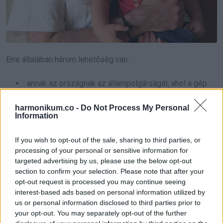
Erre általában három lehetőség van:
annak az országnak az állampolgárságát, ahol a gép
épp repült, amikor a gyermek született.
harmonikum.co -
Do Not Process My Personal
az ország, ahonnan a repülőgép indult.
Information
vagy az ország, ahol a repülőgép végül landolt.
If you wish to opt-out of the sale, sharing to third parties, or
Sok esetben egyébként az első lehetőség szokott
processing of your personal or sensitive information for
targeted advertising by us, please use the below opt-out
bekövetkezni, ám a végső döntést mindig a légitársaság
section to confirm your selection. Please note that after your
végzi, aki a hatályos jogszabályokat figyelembe véve hozza
opt-out request is processed you may continue seeing
meg döntését.
interest-based ads based on personal information utilized by
us or personal information disclosed to third parties prior to
your opt-out. You may separately opt-out of the further
Le lehet-e szállni robotpilótával?