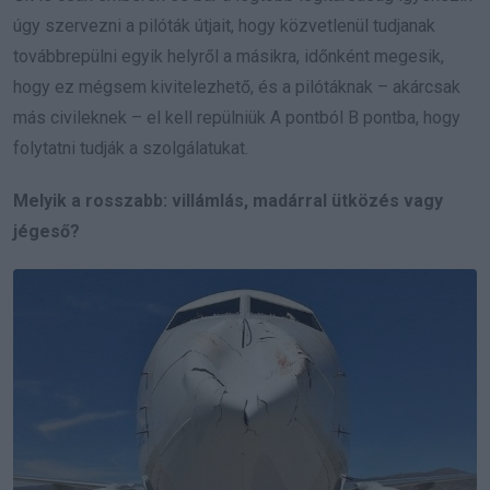
úgy szervezni a pilóták útjait, hogy közvetlenül tudjanak
továbbrepülni egyik helyről a másikra, időnként megesik,
hogy ez mégsem kivitelezhető, és a pilótáknak – akárcsak
más civileknek – el kell repülniük A pontból B pontba, hogy
folytatni tudják a szolgálatukat.
Melyik a rosszabb: villámlás, madárral ütközés vagy
jégeső?