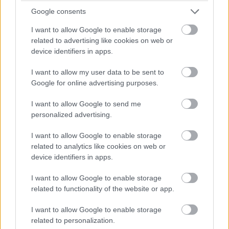
túl gyakori, általában 300 méteres magasságtól a leszállásig
Google consents
már a pilóták szokták irányítani a repülőgépeket, a műszeres
I want to allow Google to enable storage
leszállórendszer (
ILS
) segítségével.
related to advertising like cookies on web or
device identifiers in apps.
Hol biztonságosabb kényszerleszállni: a vízen vagy a
szárazföldön?
I want to allow my user data to be sent to
Google for online advertising purposes.
I want to allow Google to send me
personalized advertising.
I want to allow Google to enable storage
related to analytics like cookies on web or
device identifiers in apps.
I want to allow Google to enable storage
related to functionality of the website or app.
I want to allow Google to enable storage
related to personalization.