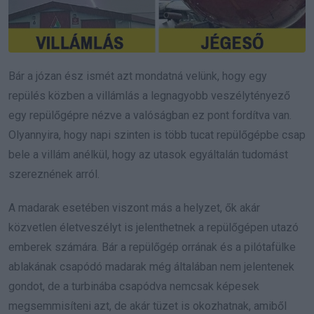
Bár a józan ész ismét azt mondatná velünk, hogy egy
repülés közben a villámlás a legnagyobb veszélytényező
egy repülőgépre nézve a valóságban ez pont fordítva van.
Olyannyira, hogy napi szinten is több tucat repülőgépbe csap
bele a villám anélkül, hogy az utasok egyáltalán tudomást
szereznének arról.
A madarak esetében viszont más a helyzet, ők akár
közvetlen életveszélyt is jelenthetnek a repülőgépen utazó
emberek számára. Bár a repülőgép orrának és a pilótafülke
ablakának csapódó madarak még általában nem jelentenek
gondot, de a turbinába csapódva nemcsak képesek
megsemmisíteni azt, de akár tüzet is okozhatnak, amiből