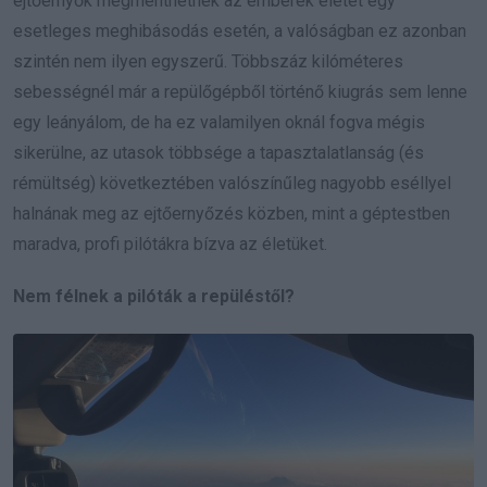
ejtőernyők megmenthetnék az emberek életét egy
esetleges meghibásodás esetén, a valóságban ez azonban
szintén nem ilyen egyszerű. Többszáz kilóméteres
sebességnél már a repülőgépből történő kiugrás sem lenne
egy leányálom, de ha ez valamilyen oknál fogva mégis
sikerülne, az utasok többsége a tapasztalatlanság (és
rémültség) következtében valószínűleg nagyobb eséllyel
halnának meg az ejtőernyőzés közben, mint a géptestben
maradva, profi pilótákra bízva az életüket.
Nem félnek a pilóták a repüléstől?