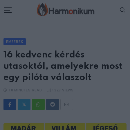
Skip
to
content
EMBEREK
16 kedvenc kérdés
utasoktól, amelyekre most
egy pilóta válaszolt
10 MINUTES READ
1228
VIEWS
Whatsapp
Reddit
Share
via
Email