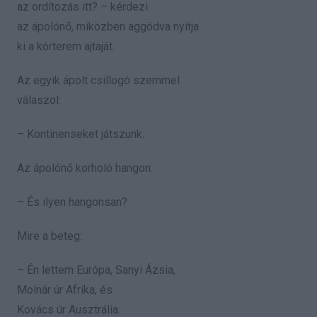
az ordítozás itt? – kérdezi
az ápolónő, miközben aggódva nyitja
ki a kórterem ajtaját.
Az egyik ápolt csillogó szemmel
válaszol:
– Kontinenseket játszunk.
Az ápolónő korholó hangon:
– És ilyen hangonsan?
Mire a beteg:
– Én lettem Európa, Sanyi Ázsia,
Molnár úr Afrika, és
Kovács úr Ausztrália.