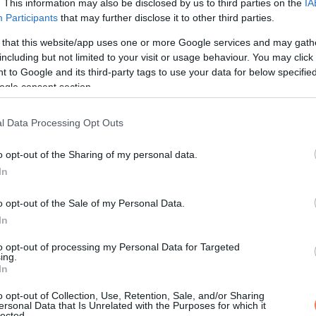
. This information may also be disclosed by us to third parties on the
IA
Participants
that may further disclose it to other third parties.
 that this website/app uses one or more Google services and may gath
including but not limited to your visit or usage behaviour. You may click 
 to Google and its third-party tags to use your data for below specifi
ogle consent section.
l Data Processing Opt Outs
KÖVETKEZŐ POS
o opt-out of the Sharing of my personal data.
A hónap hányadik napján szület
In
Felfedi sorsod tit
o opt-out of the Sale of my Personal Data.
In
to opt-out of processing my Personal Data for Targeted
ing.
In
o opt-out of Collection, Use, Retention, Sale, and/or Sharing
ersonal Data that Is Unrelated with the Purposes for which it
lected.