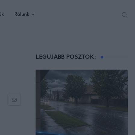
ók
Rólunk
LEGÚJABB POSZTOK:
Share
via
Email