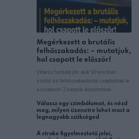
Megérkezett a brutális
felhőszakadás: – mutatjuk,
hol csapott le először!
Viharos fordulat jön: akár 90 km/órás
széllel és felhőszakadással csaphatnak le
a zivatarok! Zivatarok érkezhetnek
Válassz egy szimbólumot, és nézd
meg, milyen üzenetre lehet most a
legnagyobb szükséged
A stroke figyelmeztető jelei,