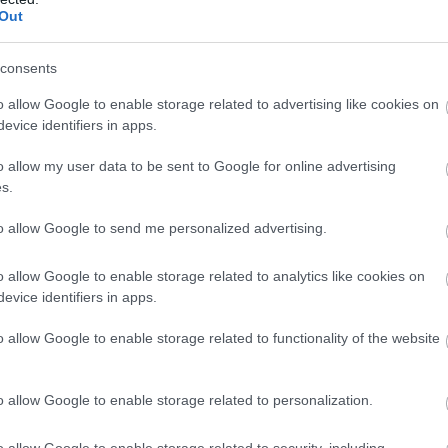
Out
consents
o allow Google to enable storage related to advertising like cookies on
evice identifiers in apps.
o allow my user data to be sent to Google for online advertising
s.
to allow Google to send me personalized advertising.
o allow Google to enable storage related to analytics like cookies on
evice identifiers in apps.
o allow Google to enable storage related to functionality of the website
,
EMBEREK
VICCEK
o allow Google to enable storage related to personalization.
Voltál valaha hűtlen hozzám?
o allow Google to enable storage related to security, including