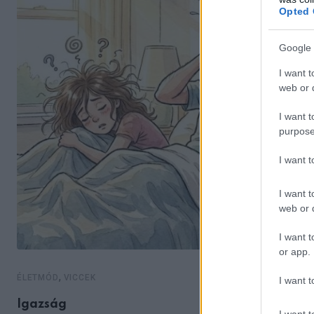
Opted 
Google 
I want t
web or d
I want t
purpose
I want 
I want t
web or d
I want t
or app.
,
ÉLETMÓD
VICCEK
I want t
Igazság
I want t