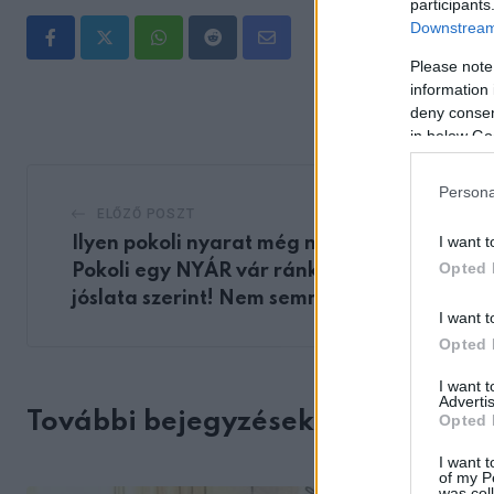
participants
Downstream 
Whatsapp
Reddit
Share
Please note
via
information 
Email
deny consent
in below Go
Persona
ELŐZŐ POSZT
I want t
Ilyen pokoli nyarat még nem láttunk!
Opted 
Pokoli egy NYÁR vár ránk Nostradamus
jóslata szerint! Nem semmi, ami kiderült
I want t
Opted 
I want 
Advertis
További bejegyzések
Opted 
I want t
of my P
was col