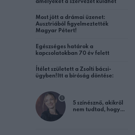
amelyeket a szervezet küldhet
Most jött a drámai üzenet:
Ausztriából figyelmeztették
Magyar Pétert!
Egészséges határok a
kapcsolatokban 70 év felett
Ítélet született a Zsolti bácsi-
ügyben!Itt a bíróság döntése:
5 színésznő, akikről
nem tudtad, hogy
fiúként születtek