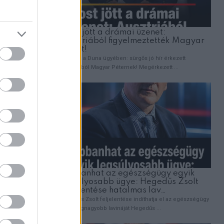
,
EMBEREK
VICCEK
A férj felhívja a feleségét