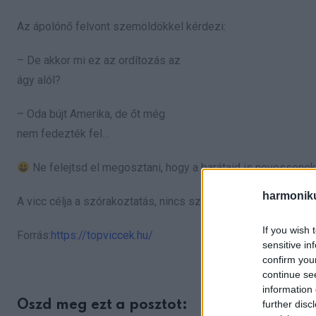
Az ápolónő felvont szemöldökkel kérdezi:
– De akkor mi ez az ordítozás az
ágy alól?
– Oda bújt Amerika, de őt még
nem fedezték fel…
Ne felejtsd el megosztani, hogy a barátaid is nevessenek
harmonik
A vicc célja a szórakoztatás, nincs szándékunkban senkit s
If you wish 
Forrás:
https://topviccek.hu/
sensitive in
confirm you
continue se
information 
further disc
Oszd meg ezt a posztot: