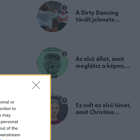
A Dirty Dancing
törölt jelenete
megerősíti azt, amit
mindannyian
sejtettünk
Az első állat, amit
meglátsz a képen,
elárulja legrosszabb
tulajdonságodat
sonal or
Ez volt az első tünet,
ection to
amit Christina
ou may
Applegate éveken
 personal
át félreértett, pedig
out of the
a szklerózis
 downstream
multiplex