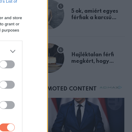
B’s List of
egyértelmű jele volt
5 ok, amiért egyes
férfiak a karcsú
er and store
to grant or
nőket részesítik
ed purposes
előnyben
Hajléktalan férfi
megkért, hogy
ZT
vegyek neki kávét a
tél?
születésnapján –
kait:
órákkal később
mellettem ült az első
osztályon