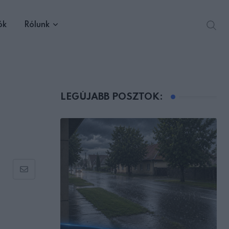
ók
Rólunk
LEGÚJABB POSZTOK:
Share
via
Email