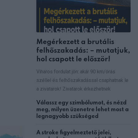
Megérkezett a brutális
felhőszakadás: – mutatjuk,
hol csapott le először!
Viharos fordulat jön: akár 90 km/órás
széllel és felhőszakadással csaphatnak le
a zivatarok! Zivatarok érkezhetnek
Válassz egy szimbólumot, és nézd
meg, milyen üzenetre lehet most a
legnagyobb szükséged
A stroke figyelmeztető jelei,