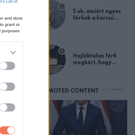
B’s List of
egyértelmű jele volt
5 ok, amiért egyes
férfiak a karcsú
er and store
to grant or
nőket részesítik
ed purposes
előnyben
Hajléktalan férfi
megkért, hogy
vegyek neki kávét a
tes
születésnapján –
e egy
órákkal később
mellettem ült az első
mat,
osztályon
y milyen