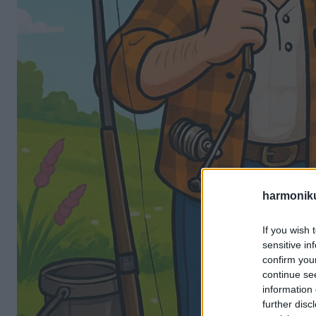
harmonik
If you wish 
sensitive in
confirm you
continue se
information 
further disc