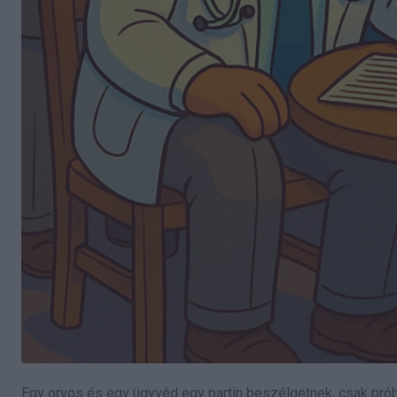
Egy orvos és egy ügyvéd egy partin beszélgetnek, csak prób