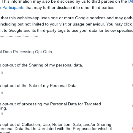
. This information may also be disclosed by us to third parties on the
IA
Participants
that may further disclose it to other third parties.
 that this website/app uses one or more Google services and may gath
including but not limited to your visit or usage behaviour. You may click 
 to Google and its third-party tags to use your data for below specifi
ogle consent section.
l Data Processing Opt Outs
o opt-out of the Sharing of my personal data.
ágám, a főnököm meghívott egy egyhe
In
 lehet az előléptetésre. Csomagolj b
o opt-out of the Sale of my Personal Data.
 a horgászbotomat és a horgász ládá
In
zsamámat sem.”
to opt-out of processing my Personal Data for Targeted
ing.
In
ódon mindent összekészített, amit kért.
o opt-out of Collection, Use, Retention, Sale, and/or Sharing
elégedetten. A feleség rögtön kérdezni kezdte a kiruccanásról, hog
ersonal Data that Is Unrelated with the Purposes for which it
lected.