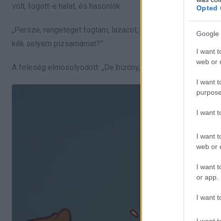
volt, fogott-e halat, és hasonlók.
Opted 
„Persze, rengeteget fogtam, lazacot, naphalat, még kardhalat
Google 
kék selyem pizsamámat?”
I want t
web or d
A feleség elmosolyodott: „De bizony, bepakoltam. Ott volt a
I want t
purpose
I want 
I want t
web or d
I want t
or app.
I want t
I want t