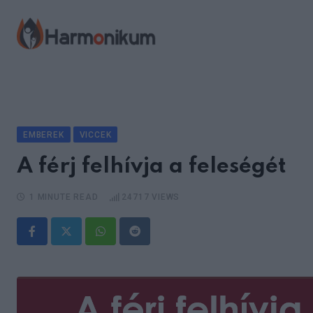
Skip
to
content
EMBEREK
VICCEK
A férj felhívja a feleségét
1 MINUTE READ
24717
VIEWS
Whatsapp
Reddit