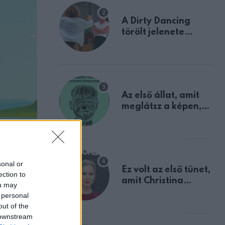
A Dirty Dancing
törölt jelenete
megerősíti azt, amit
mindannyian
sejtettünk
Az első állat, amit
meglátsz a képen,
elárulja legrosszabb
tulajdonságodat
sonal or
Ez volt az első tünet,
ection to
amit Christina
ou may
Applegate éveken
 personal
át félreértett, pedig
out of the
a szklerózis
 downstream
multiplex