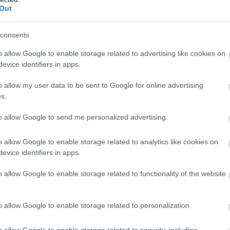
Out
 is” válaszolta. Aztán értetlenül ránézett: „De miért nem csomag
consents
o allow Google to enable storage related to advertising like cookies on
evice identifiers in apps.
 horgász ládádban.”
o allow my user data to be sent to Google for online advertising
s.
to allow Google to send me personalized advertising.
o allow Google to enable storage related to analytics like cookies on
evice identifiers in apps.
o allow Google to enable storage related to functionality of the website
o allow Google to enable storage related to personalization.
o allow Google to enable storage related to security, including