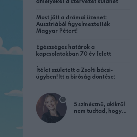
amelyeket a szervezet küldhet
Most jött a drámai üzenet:
Ausztriából figyelmeztették
Magyar Pétert!
Egészséges határok a
kapcsolatokban 70 év felett
Ítélet született a Zsolti bácsi-
ügyben!Itt a bíróság döntése:
5 színésznő, akikről
nem tudtad, hogy
fiúként születtek