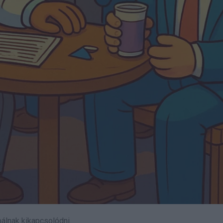
álnak kikapcsolódni.