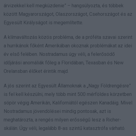
árvizekkel kell megküzdenie” – hangsúlyozta, és többek
között Magyarországot, Olaszországot, Csehországot és az
Egyesült Királyságot is megemlítette.
A klímaváltozás közös probléma, de a próféta szavai szerint
a hurrikánok főként Amerikában okoznak problémákat az idei
év első felében. Nostradamus úgy véli, a felerősödő
időjárási anomáliák főleg a Floridában, Texasban és New
Orelansban élőket érintik majd.
A jós szerint az Egyesült Államoknak a „Nagy Földrengésre”
is fel kell készülni, mely több mint 500 mérföldes körzetben
söpör végig Amerikán, Kaliforniától egészen Kanadáig. Mivel
Nostradamus jövendölései mindig pontosak, azt is
meghatározta, a rengés milyen erősségű lesz a Richer-
skálán. Úgy véli, legalább 8-as szintű katasztrófa várható.