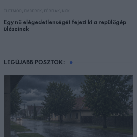
,
,
,
ÉLETMÓD
EMBEREK
FÉRFIAK
NŐK
Egy nő elégedetlenségét fejezi ki a repülőgép
üléseinek
LEGÚJABB POSZTOK: