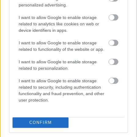
pénzügyi és karrier fronton. Lehetőségek nyílhatnak
personalized advertising.
meg a technológia és a kreativitás területén, amelyek
I want to allow Google to enable storage
jelentős előnyöket kínálhatnak számukra. Szerelemben
related to analytics like cookies on web or
nyitottságuk és újító szellemük vonzhatja az érdekes
device identifiers in apps.
és stimuláló partnereket. Egészségügyileg fontos lesz,
I want to allow Google to enable storage
hogy fenntartsák aktív életmódjukat és odafigyeljenek a
related to functionality of the website or app.
mentális egészségükre. Ez az időszak kiváló alkalom
I want to allow Google to enable storage
lehet arra, hogy újraértékeljék életvitelüket és
related to personalization.
bevezessenek egészségesebb szokásokat. Új baráti
I want to allow Google to enable storage
kapcsolatok és közösségek is fontos szerepet
related to security, including authentication
játszhatnak ebben a változásban. Hét év szerencse vár,
functionality and fraud prevention, and other
ha kedvelés és a „sok szerencsét” beírása után
user protection.
gördítesz lejjebb!
Kos
: A 2024-es év második felében a Kos jegyűek
CONFIRM
számára új karrierlehetőségek kínálkozhatnak, amelyek