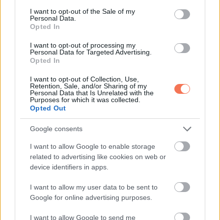
consent section.
változásokat és kihívásokat tapasztalhatnak, amelyek új
I want to opt-out of the Sale of my
Personal Data.
lehetőségeket hoznak számukra mind pénzügyi, mind
Opted In
személyes területen. Karrierjükben előrelépés várható,
I want to opt-out of processing my
ami új felelősségi köröket és lehetőségeket is magával
Personal Data for Targeted Advertising.
Opted In
hoz. Szerelemben a Nyilasok kalandos és
I want to opt-out of Collection, Use,
szenvedélyes időszak elé néznek, amely új
Retention, Sale, and/or Sharing of my
Personal Data that Is Unrelated with the
kapcsolatokat vagy meglévőek megerősítését
Purposes for which it was collected.
eredményezheti. Egészség terén fontos a megfelelő
Opted Out
pihenés és a stressz szintjük monitorozása. Új
Google consents
kulturális vagy utazási élményekre nyílhat lehetőségük,
I want to allow Google to enable storage
amelyek szellemi és érzelmi gazdagodást hozhatnak.
related to advertising like cookies on web or
Hét év szerencse vár, ha kedvelés és a „sok
device identifiers in apps.
szerencsét” beírása után gördítesz lejjebb!
I want to allow my user data to be sent to
Google for online advertising purposes.
Vízöntő
: A Vízöntők számára a 2024 második fele
innovatív és izgalmas időszak lehet, különösen
I want to allow Google to send me