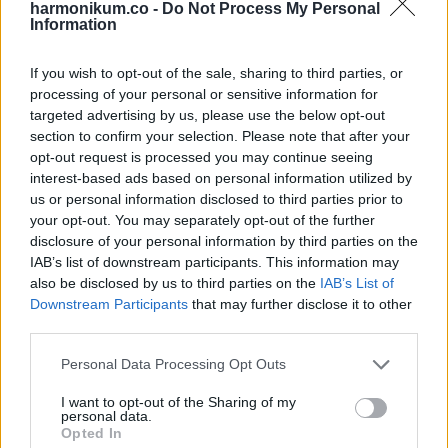
harmonikum.co -
Do Not Process My Personal
beírása után gördítesz lejjebb!
Information
Skorpió
: A Skorpiók számára a 2024 második felében
If you wish to opt-out of the sale, sharing to third parties, or
különösen kedvező időszak köszönthet be pénzügyi és
processing of your personal or sensitive information for
szakmai téren. Új befektetési lehetőségek nyílhatnak
targeted advertising by us, please use the below opt-out
section to confirm your selection. Please note that after your
meg előttük, amelyek hosszú távú hasznot ígérnek. A
opt-out request is processed you may continue seeing
szerelemben intenzív érzelmekkel teli időszak várható,
interest-based ads based on personal information utilized by
amely új kapcsolatokat hozhat, vagy mélyebb kötődést
us or personal information disclosed to third parties prior to
your opt-out. You may separately opt-out of the further
eredményezhet a meglévő partnerrel. Egészségük
disclosure of your personal information by third parties on the
megőrzése érdekében fontos a rendszeres
IAB’s list of downstream participants. This information may
testmozgás és a kiegyensúlyozott táplálkozás. Új
also be disclosed by us to third parties on the
IAB’s List of
Downstream Participants
that may further disclose it to other
hobbik és érdeklődési körök felkutatása segíthet a
third parties.
mentális frissesség megőrzésében. Hét év szerencse
Please note that this website/app uses one or more Google
Personal Data Processing Opt Outs
vár, ha kedvelés és a „sok szerencsét” beírása után
services and may gather and store information including but
gördítesz lejjebb!
not limited to your visit or usage behaviour. You may click to
I want to opt-out of the Sharing of my
personal data.
grant or deny consent to Google and its third-party tags to
Opted In
Nyilas
: A Nyilasok 2024 második felében nagy
use your data for below specified purposes in below Google