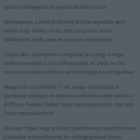
Igazán különlegeset és elgondolkodtatót jósolt.
Nostradamus, a híres jövőbelátó próféta leginkább arról
ismert, hogy néhány soros, több száz éves versei
tökéletesen leírják napjaink bizonyos eseményeit.
Vagyis ékes bizonyítékul szolgálnak arra, hogy ő maga
valóban belelátott a jövő időfolyamába, és leírta, mi fog
messzemenőkig történni az emberiséggel, és a világunkkal.
Megjósolta szeptember 11-ét, a nagy olajválságot, a
gazdasági válságot, és számos eseményt, sokak szerint a
2000-res években történt teljes napfogyatkozást, vagy épp
Trump megválasztását.
Kevesen tudják, hogy emellett számtalanszor gasztronómiai
jóslatokba is bocsátkozott, és csillagjegyeknek jósolt.