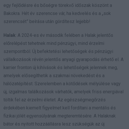
egy fejlődésre és bőségre törekvő időszak köszönt a
Bakokra. Hét év szerencse vár, ha kedvelés és a „sok
szerencsét” beírása után gördítesz lejjebb!
Halak
: A 2024-es év második felében a Halak jelentős
előrelépést tehetnek mind pénzügyi, mind érzelmi
szempontból. Új befektetési lehetőségek és pénzügyi
vállalkozások révén jelentős anyagi gyarapodás érhető el. A
karrier fronton új kihívások és lehetőségek jelennek meg,
amelyek elősegíthetik a szakmai növekedést és a
hálózatépítést. Szerelemben a kötődések mélyülése vagy
új, izgalmas találkozások várhatók, amelyek friss energiával
töltik fel az érzelmi életet. Az egészségmegőrzés
érdekében kiemelt figyelmet kell fordítani a mentális és
fizikai jólét egyensúlyának megteremtésére. A Halaknak
bátor és nyitott hozzáállásra lesz szükségük az új