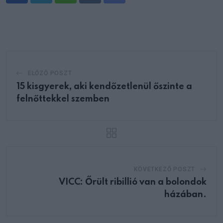
via
Email
ELŐZŐ POSZT
15 kisgyerek, aki kendőzetlenül őszinte a
felnőttekkel szemben
KÖVETKEZŐ POSZT
VICC: Őrült ribillió van a bolondok
házában.