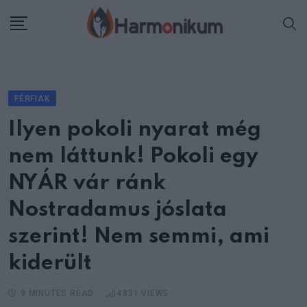
Skip
to
content
FÉRFIAK
Ilyen pokoli nyarat még
nem láttunk! Pokoli egy
NYÁR vár ránk
Nostradamus jóslata
szerint! Nem semmi, ami
kiderült
9 MINUTES READ
4831
VIEWS