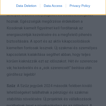
jelentős anyagi és személyes növekedést hozhatnak. A
Data Deletion
Data Access
Privacy Policy
szerelem terén váratlan fordulatokra számíthatnak,
amelyek érzelmi mélységeket és összetettségeket
hoznak. Egészségük megőrzése érdekében a
Kosoknak kiemelt figyelmet kell fordítaniuk az
energiaszintjük kezelésére és a megfelelő pihenés
biztosítására. A sport és az aktív kikapcsolódások
kiemelten fontosak lesznek. Új szakmai és személyes
kapcsolatok kialakítása segíthet abban, hogy teljes
körűen kiaknázzák ezt az időszakot. Hét év szerencse
vár, ha kedvelés és a „sok szerencsét” beírása után
gördítesz lejjebb!
Szűz
: A Szűz jegyűek 2024 második felében kiváló
lehetőségeket találhatnak a pénzügyi és szakmai
stabilitás növelésére. Új projektek és vállalkozások
nyújthatnak teret a növekedéshez és az újításhoz. A