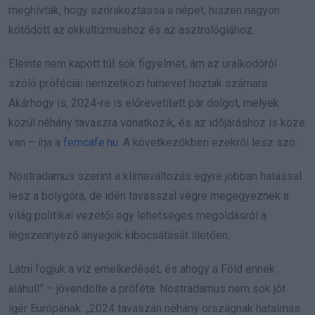
meghívták, hogy szórakoztassa a népet, hiszen nagyon
kötődött az okkultizmushoz és az asztrológiához.
Eleinte nem kapott túl sok figyelmet, ám az uralkodóról
szóló próféciái nemzetközi hírnevet hoztak számára.
Akárhogy is, 2024-re is előrevetített pár dolgot, melyek
közül néhány tavaszra vonatkozik, és az időjáráshoz is köze
van – írja a
femcafe.hu
. A következőkben ezekről lesz szó:
Nostradamus szerint a klímaváltozás egyre jobban hatással
lesz a bolygóra, de idén tavasszal végre megegyeznek a
világ politikai vezetői egy lehetséges megoldásról a
légszennyező anyagok kibocsátását illetően.
Látni fogjuk a víz emelkedését, és ahogy a Föld ennek
aláhull” – jövendölte a próféta. Nostradamus nem sok jót
ígér Európának. „2024 tavaszán néhány országnak hatalmas