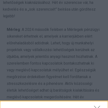
lehetőségek kiaknázásához. Hét év szerencse vár, ha
kedvelés és a „sok szerencsét” beírása után gördítesz
lejjebb!
Mérleg
: A 2024 második felében a Mérlegek pénzügyi
sikereket érhetnek el, amelyek a karrierjükben elért
előrehaladásból adódnak. Lehet, hogy új munkahelyi
projektek vagy vállalkozási lehetőségek kerülnek az
útjukba, amelyek jelentős anyagi hasznot hozhatnak. A
szerelemben fontos kapcsolatok bontakozhatnak ki
vagy meglévő kapcsolatuk mélyülhet el. Egészségük
megőrzése érdekében figyelmet kell fordítaniuk a
stresszkezelésre és a pihenésre. Aktív közösségi
életük lehetőséget adhat új barátságok kialakítására és
meglévő kapcsolatok megerősítésére. Hét év
szerencse vár, ha kedvelés és a „sok szerencsét”