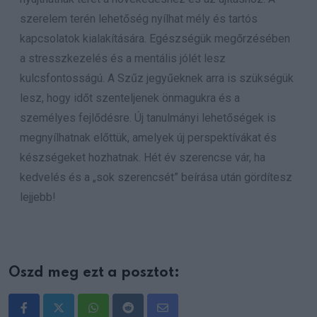
szerelem terén lehetőség nyílhat mély és tartós
kapcsolatok kialakítására. Egészségük megőrzésében
a stresszkezelés és a mentális jólét lesz
kulcsfontosságú. A Szűz jegyűeknek arra is szükségük
lesz, hogy időt szenteljenek önmagukra és a
személyes fejlődésre. Új tanulmányi lehetőségek is
megnyílhatnak előttük, amelyek új perspektívákat és
készségeket hozhatnak. Hét év szerencse vár, ha
kedvelés és a „sok szerencsét” beírása után gördítesz
lejjebb!
Oszd meg ezt a posztot:
Whatsapp
Reddit
Share