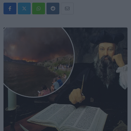
Whatsapp
Reddit
Share
via
Email