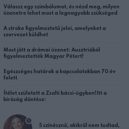
Válassz egy szimbólumot, és nézd meg, milyen
üzenetre lehet most a legnagyobb szükséged
A stroke figyelmeztető jelei, amelyeket a
szervezet küldhet
Most jött a drámai üzenet: Ausztriából
figyelmeztették Magyar Pétert!
Egészséges határok a kapcsolatokban 70 év
felett
Ítélet született a Zsolti bácsi-ügyben!Itt a
bíróság döntése:
5 színésznő, akikről nem tudtad,