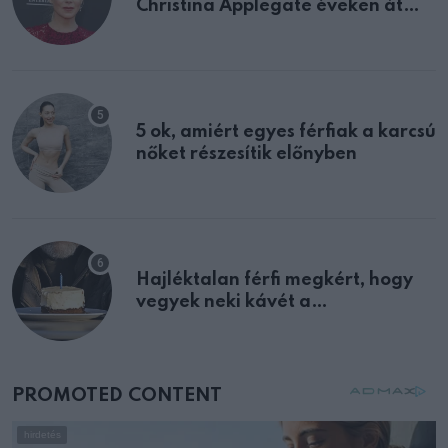
Christina Applegate éveken át
félreértett, pedig a szklerózis
multiplex egyértelmű jele volt
5 ok, amiért egyes férfiak a karcsú
nőket részesítik előnyben
Hajléktalan férfi megkért, hogy
vegyek neki kávét a
születésnapján – órákkal később
mellettem ült az első osztályon