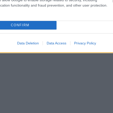
cation functionality and fraud prevention, and other user protection.
CONFIRM
sora közben az asztalnál:
Data Deletion
Data Access
Privacy Policy
nyunak, hogy te még 3-ig sem tudsz elszámolni. De ne aggódj, m