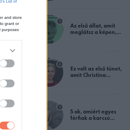
B’s List of
mindannyian
sejtettünk
er and store
to grant or
Az első állat, amit
ed purposes
meglátsz a képen,
nni
elárulja legrosszabb
tulajdonságodat
Ez volt az első tünet,
amit Christina
Applegate éveken
át félreértett, pedig
a szklerózis
multiplex
egyértelmű jele volt
5 ok, amiért egyes
férfiak a karcsú
nőket részesítik