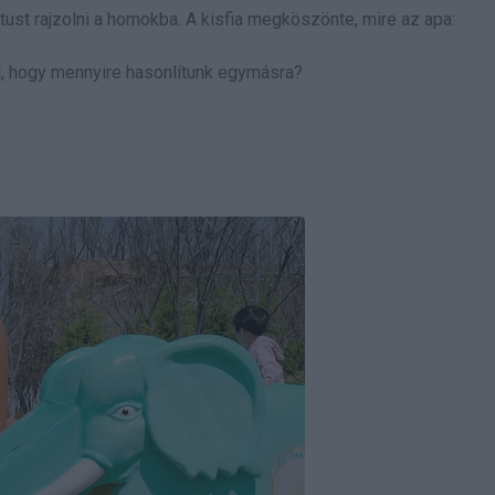
rintust rajzolni a homokba. A kisfia megköszönte, mire az apa:
od, hogy mennyire hasonlítunk egymásra?