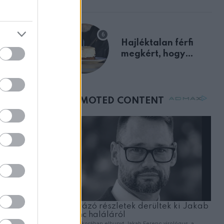
előnyben
Hajléktalan férfi
megkért, hogy
vegyek neki kávét a
születésnapján –
órákkal később
mellettem ült az első
osztályon