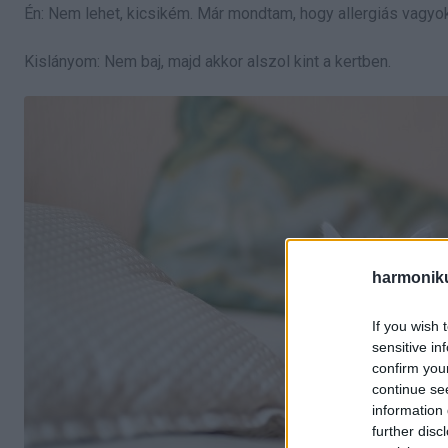
Én: Nem lehet, kicsikém. Már mondtam, hogy allergiás vagyok
Kislányom: Nem baj, majd akkor alszol kint a kertben.
harmonik
If you wish 
sensitive in
confirm you
continue se
information 
further disc