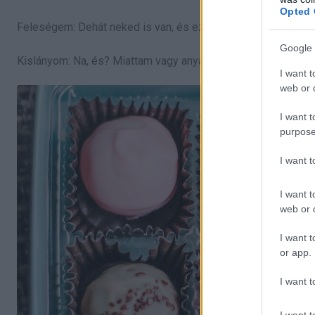
Opted 
Feleségem: Dehát neked is van, és ezt én anyák napjára kap
Google 
Kislányom: Na, és? Miattam vagy anya.
I want t
web or d
I want t
purpose
I want 
I want t
web or d
I want t
or app.
I want t
I want t