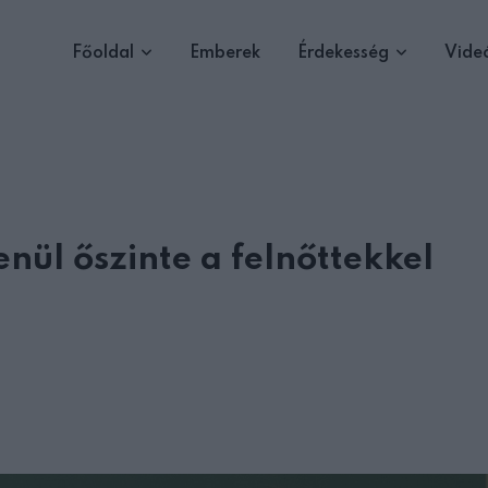
Főoldal
Emberek
Érdekesség
Vide
enül őszinte a felnőttekkel