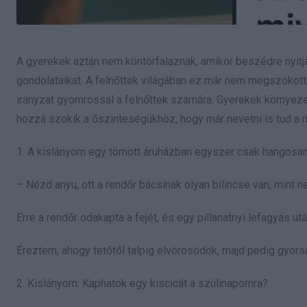
A gyerekek aztán nem köntörfalaznak, amikor beszédre nyit
gondolataikat. A felnőttek világában ez már nem megszokott,
irányzat gyomrossal a felnőttek számára. Gyerekek környez
hozzá szokik a őszinteségükhöz, hogy már nevetni is tud a 
1. A kislányom egy tömött áruházban egyszer csak hangosan f
– Nézd anyu, ott a rendőr bácsinak olyan bilincse van, mint n
Erre a rendőr odakapta a fejét, és egy pillanatnyi lefagyás u
Éreztem, ahogy tetőtől talpig elvörösödök, majd pedig gyors
2. Kislányom: Kaphatok egy kiscicát a szülinapomra?