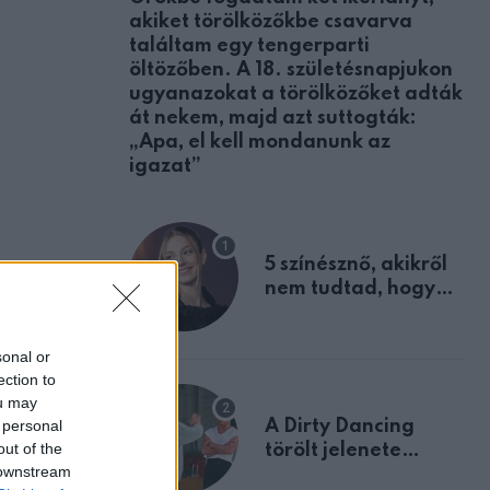
akiket törölközőkbe csavarva
találtam egy tengerparti
öltözőben. A 18. születésnapjukon
ugyanazokat a törölközőket adták
át nekem, majd azt suttogták:
„Apa, el kell mondanunk az
igazat”
5 színésznő, akikről
nem tudtad, hogy
fiúként születtek
sonal or
ection to
ou may
 personal
A Dirty Dancing
out of the
törölt jelenete
 downstream
megerősíti azt, amit