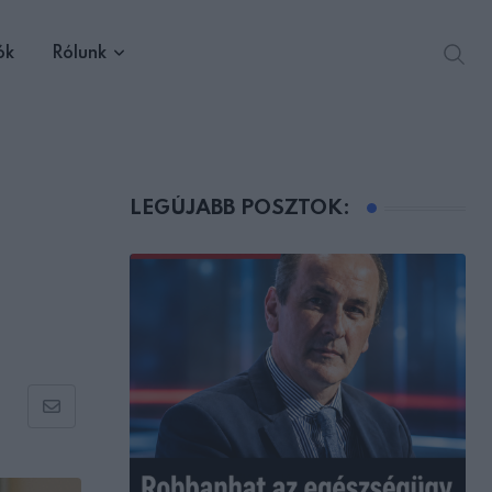
ók
Rólunk
LEGÚJABB POSZTOK:
Share
via
Email