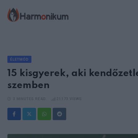
Skip
to
content
ÉLETMÓD
15 kisgyerek, aki kendőzetl
szemben
3 MINUTES READ
21173
VIEWS
Whatsapp
Reddit