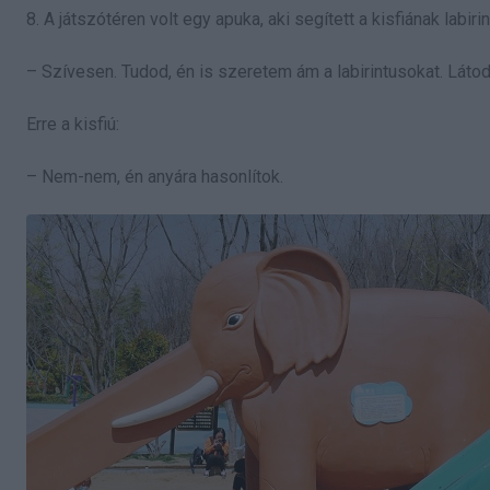
8. A játszótéren volt egy apuka, aki segített a kisfiának labi
– Szívesen. Tudod, én is szeretem ám a labirintusokat. Lát
Erre a kisfiú:
– Nem-nem, én anyára hasonlítok.