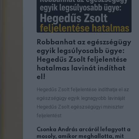
Robbanhat az egészségügy
egyik legsúlyosabb ügye:
Hegedűs Zsolt feljelentése
hatalmas lavinát indíthat
el!
Hegedűs Zsolt feljelentése indíthatja el az
egészségügy egyik legnagyobb lavináját
Hegedűs Zsolt egészségügyi miniszter
feljelentést
Csonka András arcáról lefagyott a
mosoly, amikor meghallotta, mit