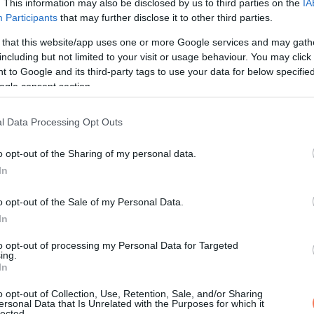
. This information may also be disclosed by us to third parties on the
IA
Participants
that may further disclose it to other third parties.
 that this website/app uses one or more Google services and may gath
including but not limited to your visit or usage behaviour. You may click 
 to Google and its third-party tags to use your data for below specifi
 munkahelyére, amikor még 5 éves voltam. A főnök odajött köszö
ogle consent section.
l Data Processing Opt Outs
ogy gyökér vagy.
o opt-out of the Sharing of my personal data.
In
gáinak a kedvence.
o opt-out of the Sale of my Personal Data.
n?
In
 törvényeket.
to opt-out of processing my Personal Data for Targeted
ing.
In
o opt-out of Collection, Use, Retention, Sale, and/or Sharing
ersonal Data that Is Unrelated with the Purposes for which it
lected.