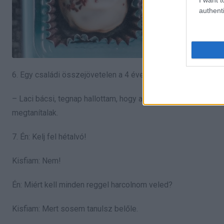
authenti
6. Egy családi összejövetelen a 4 éves kisfiam így szólt vac
– Laci bácsi, tegnap hallottam, hogy az apu azt mondta az a
megtanítalak.
7. Én: Kelj fel hétalvó!
Kisfiam: Nem!
Én: Miért kell minden reggel harcolnom veled?
Kisfiam: Mert sosem tanulsz belőle.