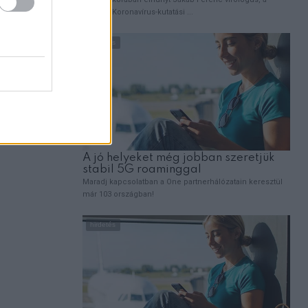
ajd én