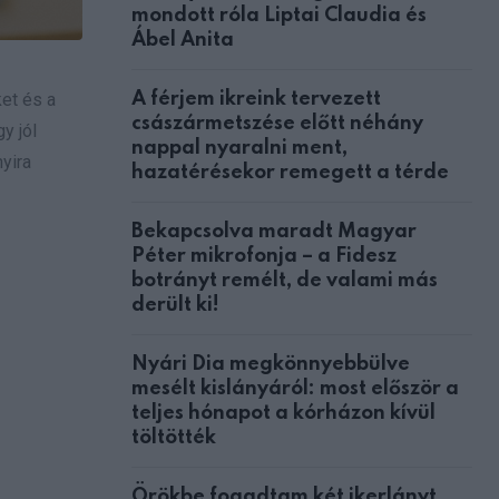
mondott róla Liptai Claudia és
Ábel Anita
A férjem ikreink tervezett
et és a
császármetszése előtt néhány
y jól
nappal nyaralni ment,
yira
hazatérésekor remegett a térde
Bekapcsolva maradt Magyar
Péter mikrofonja – a Fidesz
botrányt remélt, de valami más
derült ki!
Nyári Dia megkönnyebbülve
mesélt kislányáról: most először a
teljes hónapot a kórházon kívül
töltötték
Örökbe fogadtam két ikerlányt,