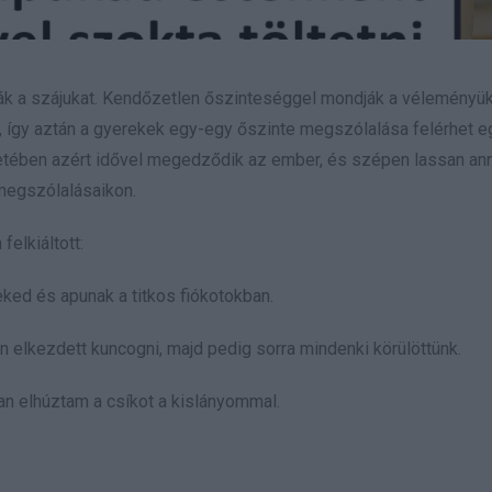
ják a szájukat. Kendőzetlen őszinteséggel mondják a véleményük
 így aztán a gyerekek egy-egy őszinte megszólalása felérhet eg
etében azért idővel megedződik az ember, és szépen lassan ann
megszólalásaikon.
elkiáltott:
eked és apunak a titkos fiókotokban.
tán elkezdett kuncogni, majd pedig sorra mindenki körülöttünk.
an elhúztam a csíkot a kislányommal.