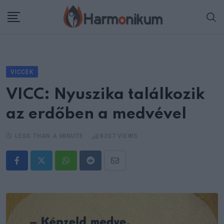
Skip
to
content
VICCEK
VICC: Nyuszika találkozik
az erdőben a medvével
LESS THAN A MINUTE
8207
VIEWS
Whatsapp
Reddit
Share
via
Email