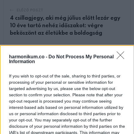
ELŐZŐ POSZT
4 csillagjegy, aki még július előtt lezár egy
10 éve tartó nehéz időszakot: végre
beköszönt az életükbe a boldogság
harmonikum.co -
Do Not Process My Personal
Information
KÖVETKEZŐ POSZT
If you wish to opt-out of the sale, sharing to third parties, or
processing of your personal or sensitive information for
VICC: Takácsot nagy fájdalmakkal
targeted advertising by us, please use the below opt-out
beszállítják a kórházba. Mikor odalép
section to confirm your selection. Please note that after your
hozzá egy orvos, Takács elájul.
opt-out request is processed you may continue seeing
interest-based ads based on personal information utilized by
us or personal information disclosed to third parties prior to
your opt-out. You may separately opt-out of the further
disclosure of your personal information by third parties on the
További bejegyzések
IAB’s list of downstream participants. This information may