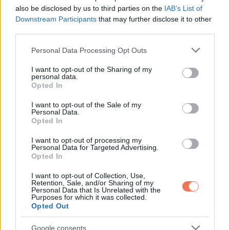
also be disclosed by us to third parties on the
IAB’s List of
Downstream Participants
that may further disclose it to other
third parties.
Please note that this website/app uses one or more Google
Personal Data Processing Opt Outs
services and may gather and store information including but
not limited to your visit or usage behaviour. You may click to
I want to opt-out of the Sharing of my
personal data.
grant or deny consent to Google and its third-party tags to
Opted In
use your data for below specified purposes in below Google
consent section.
I want to opt-out of the Sale of my
Personal Data.
Opted In
I want to opt-out of processing my
Personal Data for Targeted Advertising.
Opted In
I want to opt-out of Collection, Use,
Retention, Sale, and/or Sharing of my
Personal Data that Is Unrelated with the
Purposes for which it was collected.
Opted Out
,
ÉLETMÓD
VICCEK
Google consents