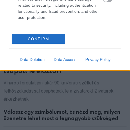
related to security, including authentication
functionality and fraud prevention, and other
user protection.
CONFIRM
Megérkezett a brutális
Data Deletion
Data Access
Privacy Policy
felhőszakadás: – mutatjuk, hol
csapott le először!
Viharos fordulat jön: akár 90 km/órás széllel és
felhőszakadással csaphatnak le a zivatarok! Zivatarok
érkezhetnek
Válassz egy szimbólumot, és nézd meg, milyen
üzenetre lehet most a legnagyobb szükséged