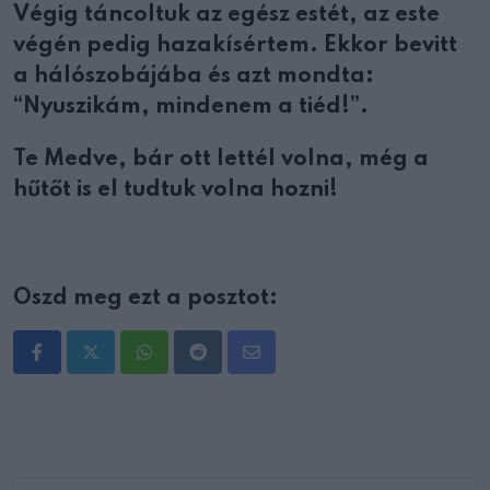
Végig táncoltuk az egész estét, az este
végén pedig hazakísértem. Ekkor bevitt
a hálószobájába és azt mondta:
“Nyuszikám, mindenem a tiéd!”.
Te Medve, bár ott lettél volna, még a
hűtőt is el tudtuk volna hozni!
Oszd meg ezt a posztot:
Whatsapp
Reddit
Share
via
Email