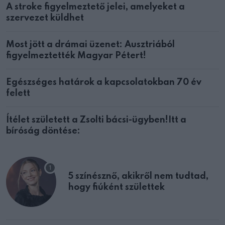
A stroke figyelmeztető jelei, amelyeket a
szervezet küldhet
Most jött a drámai üzenet: Ausztriából
figyelmeztették Magyar Pétert!
Egészséges határok a kapcsolatokban 70 év
felett
Ítélet született a Zsolti bácsi-ügyben!Itt a
bíróság döntése:
5 színésznő, akikről nem tudtad,
hogy fiúként születtek