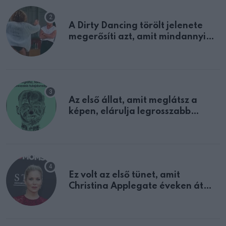
A Dirty Dancing törölt jelenete
megerősíti azt, amit mindannyian
sejtettünk
Az első állat, amit meglátsz a
képen, elárulja legrosszabb
tulajdonságodat
Ez volt az első tünet, amit
Christina Applegate éveken át
félreértett, pedig a szklerózis
multiplex egyértelmű jele volt