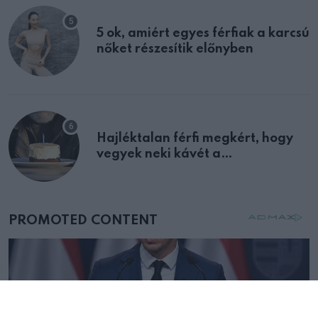
5 ok, amiért egyes férfiak a karcsú
nőket részesítik előnyben
Hajléktalan férfi megkért, hogy
vegyek neki kávét a
születésnapján – órákkal később
mellettem ült az első osztályon