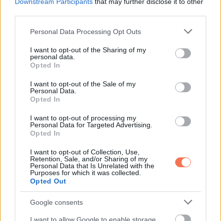
Downstream Participants
that may further disclose it to other
third parties.
Please note that this website/app uses one or more Google
Personal Data Processing Opt Outs
services and may gather and store information including but
not limited to your visit or usage behaviour. You may click to
I want to opt-out of the Sharing of my
personal data.
grant or deny consent to Google and its third-party tags to
Opted In
KÖVETKEZŐ POSZT
use your data for below specified purposes in below Google
Emlékszel még Sandokanra? Így néz ki
consent section.
I want to opt-out of the Sale of my
most a 78 éves Kabir Bedi
Personal Data.
Opted In
I want to opt-out of processing my
Personal Data for Targeted Advertising.
Opted In
További bejegyzések
I want to opt-out of Collection, Use,
Retention, Sale, and/or Sharing of my
Personal Data that Is Unrelated with the
Purposes for which it was collected.
Opted Out
Google consents
I want to allow Google to enable storage