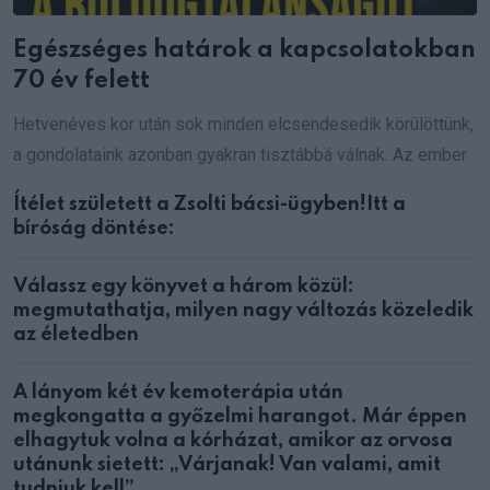
Egészséges határok a kapcsolatokban
70 év felett
Hetvenéves kor után sok minden elcsendesedik körülöttünk,
a gondolataink azonban gyakran tisztábbá válnak. Az ember
Ítélet született a Zsolti bácsi-ügyben!Itt a
bíróság döntése:
Válassz egy könyvet a három közül:
megmutathatja, milyen nagy változás közeledik
az életedben
A lányom két év kemoterápia után
megkongatta a győzelmi harangot. Már éppen
elhagytuk volna a kórházat, amikor az orvosa
utánunk sietett: „Várjanak! Van valami, amit
tudniuk kell”