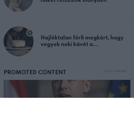
nőket részesítik előnyben
Hajléktalan férfi megkért, hogy
vegyek neki kávét a
születésnapján – órákkal később
mellettem ült az első osztályon