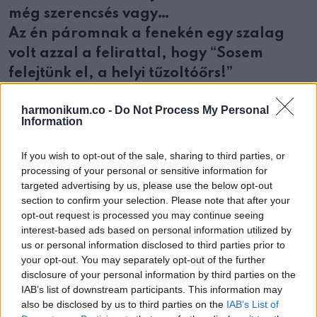
még szerencsés vagy…
Az én páromnak a fenekén egy szalag
volt azzal a felirattal, hogy “Sosem
felejtünk el, a helyi tűzoltóőrs!”
harmonikum.co -
Do Not Process My Personal
Information
Oszd meg ezt a posztot:
If you wish to opt-out of the sale, sharing to third parties, or
processing of your personal or sensitive information for
targeted advertising by us, please use the below opt-out
Whatsapp
Reddit
Share
section to confirm your selection. Please note that after your
via
opt-out request is processed you may continue seeing
Email
interest-based ads based on personal information utilized by
us or personal information disclosed to third parties prior to
your opt-out. You may separately opt-out of the further
disclosure of your personal information by third parties on the
IAB’s list of downstream participants. This information may
ELŐZŐ POSZT
also be disclosed by us to third parties on the
IAB’s List of
A bolt tulajdonosa új eladónőt alkalmaz