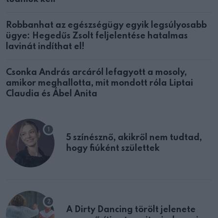
Robbanhat az egészségügy egyik legsúlyosabb
ügye: Hegedűs Zsolt feljelentése hatalmas
lavinát indíthat el!
Csonka András arcáról lefagyott a mosoly,
amikor meghallotta, mit mondott róla Liptai
Claudia és Ábel Anita
5 színésznő, akikről nem tudtad,
hogy fiúként születtek
A Dirty Dancing törölt jelenete