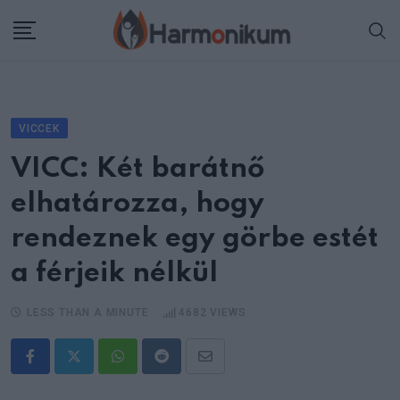
Skip
to
content
VICCEK
VICC: Két barátnő
elhatározza, hogy
rendeznek egy görbe estét
a férjeik nélkül
LESS THAN A MINUTE
4682
VIEWS
Whatsapp
Reddit
Share
via