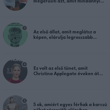
megerősíti azt, amit mindannyian
sejtettünk
Az első állat, amit meglátsz a
képen, elárulja legrosszabb
tulajdonságodat
Ez volt az első tünet, amit
Christina Applegate éveken át
félreértett, pedig a szklerózis
multiplex egyértelmű jele volt
5 ok, amiért egyes férfiak a karcsú