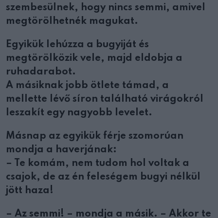
szembesülnek, hogy nincs semmi, amivel
megtörölhetnék magukat.
Egyikük lehúzza a bugyiját és
megtörölközik vele, majd eldobja a
ruhadarabot.
A másiknak jobb ötlete támad, a
mellette lévő síron található virágokról
leszakít egy nagyobb levelet.
Másnap az egyikük férje szomorúan
mondja a haverjának:
– Te komám, nem tudom hol voltak a
csajok, de az én feleségem bugyi nélkül
jött haza!
– Az semmi! – mondja a másik. – Akkor te