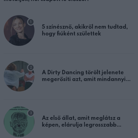
5 színésznő, akikről nem tudtad,
hogy fiúként születtek
A Dirty Dancing törölt jelenete
megerősíti azt, amit mindannyian
sejtettünk
Az első állat, amit meglátsz a
képen, elárulja legrosszabb
tulajdonságodat