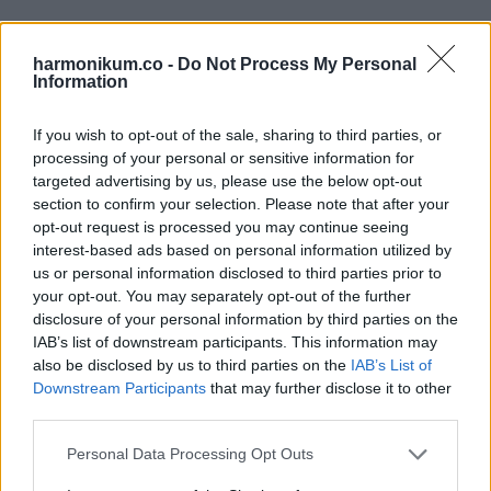
harmonikum.co -
Do Not Process My Personal
Oszd meg ezt a posztot:
Information
If you wish to opt-out of the sale, sharing to third parties, or
Whatsapp
Reddit
Share
processing of your personal or sensitive information for
via
targeted advertising by us, please use the below opt-out
Email
section to confirm your selection. Please note that after your
opt-out request is processed you may continue seeing
interest-based ads based on personal information utilized by
us or personal information disclosed to third parties prior to
your opt-out. You may separately opt-out of the further
ELŐZŐ POSZT
disclosure of your personal information by third parties on the
16 szófogadó gyerek, aki mégis kijátssza a
IAB’s list of downstream participants. This information may
szabályokat
also be disclosed by us to third parties on the
IAB’s List of
Downstream Participants
that may further disclose it to other
third parties.
Please note that this website/app uses one or more Google
Personal Data Processing Opt Outs
services and may gather and store information including but