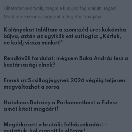
Hihetetlennek tűnik, mégis a kisujjad fog elárulni téged.
Most már kíváncsi vagy, mit rejtegethet magába
Kislányokat találtam a szomszéd üres kukámba
bújva, aztán az egyikük ezt suttogta: „Kérlek,
ne küldj vissza minket!”
Rendkívüli fordulat: mégsem Baka András lesz a
köztársasági elnök?
Ennek az 5 csillagjegynek 2026 végéig teljesen
megváltozhat a sorsa
Hatalmas Botrány a Parlamentben: a Fidesz
ismét kitett magáért!
Megérkezett a brutális felhőszakadás: –
mutatjuk, hol csapott le először!