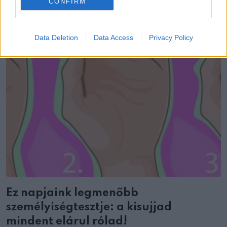
CONFIRM
Data Deletion
Data Access
Privacy Policy
Ez napjaink legmenőbb
személyiségtesztje: a kisujjad
mindent elárul rólad!