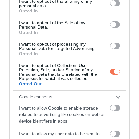
not limited to your visit or usage behaviour. You may click to
I want to opt-out of the Sharing of my
personal data.
KÖVETKEZŐ POSZT
grant or deny consent to Google and its third-party tags to
Opted In
Éjszakára elfordítva hagyod a kulcsot a
use your data for below specified purposes in below Google
consent section.
zárban? Ez hatalmas hiba!
I want to opt-out of the Sale of my
Personal Data.
Opted In
I want to opt-out of processing my
Personal Data for Targeted Advertising.
Opted In
További bejegyzések
I want to opt-out of Collection, Use,
Retention, Sale, and/or Sharing of my
Personal Data that Is Unrelated with the
Purposes for which it was collected.
Opted Out
Google consents
I want to allow Google to enable storage
related to advertising like cookies on web or
device identifiers in apps.
I want to allow my user data to be sent to