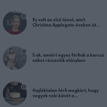
Ez volt az első tünet, amit
Christina Applegate éveken át
félreértett, pedig a szklerózis
multiplex egyértelmű jele volt
5 ok, amiért egyes férfiak a karcsú
nőket részesítik előnyben
Hajléktalan férfi megkért, hogy
vegyek neki kávét a
születésnapján – órákkal később
mellettem ült az első osztályon