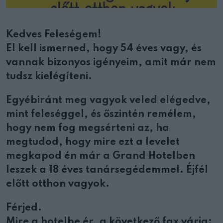
Kedves Feleségem!
El kell ismerned, hogy 54 éves vagy, és
vannak bizonyos igényeim, amit már nem
tudsz kielégíteni.
Egyébiránt meg vagyok veled elégedve,
mint feleséggel, és őszintén remélem,
hogy nem fog megsérteni az, ha
megtudod, hogy mire ezt a levelet
megkapod én már a Grand Hotelben
leszek a 18 éves tanársegédemmel. Éjfél
előtt otthon vagyok.
Férjed.
Mire a hotelbe ér, a következő fax várja: