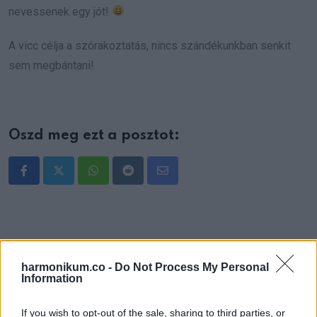
nevessenek egy jót!
A vicc célja a szórakoztatás, nincs szándékunkban senkit
sem megbántani!
Oszd meg ezt a posztot:
Whatsapp
Reddit
Share
via
Email
harmonikum.co -
Do Not Process My Personal
Information
ELŐZŐ POSZT
A nőt sokan azzal vádolták, hogy nem elég
If you wish to opt-out of the sale, sharing to third parties, or