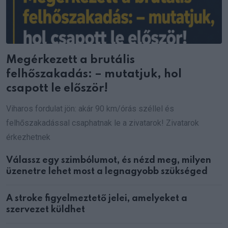
Megérkezett a brutális
felhőszakadás: – mutatjuk, hol
csapott le először!
Viharos fordulat jön: akár 90 km/órás széllel és
felhőszakadással csaphatnak le a zivatarok! Zivatarok
érkezhetnek
Válassz egy szimbólumot, és nézd meg, milyen
üzenetre lehet most a legnagyobb szükséged
A stroke figyelmeztető jelei, amelyeket a
szervezet küldhet