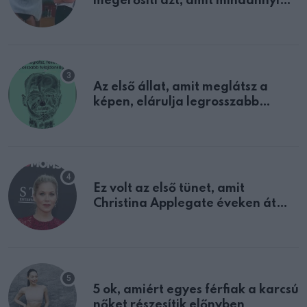
megerősíti azt, amit mindannyian
sejtettünk
Az első állat, amit meglátsz a
képen, elárulja legrosszabb
tulajdonságodat
Ez volt az első tünet, amit
Christina Applegate éveken át
félreértett, pedig a szklerózis
multiplex egyértelmű jele volt
5 ok, amiért egyes férfiak a karcsú
nőket részesítik előnyben