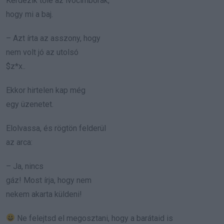
Kérdezik tőle az ivócimborák,
hogy mi a baj.
– Azt írta az asszony, hogy
nem volt jó az utolsó
$z*x..
Ekkor hirtelen kap még
egy üzenetet.
Elolvassa, és rögtön felderül
az arca:
– Ja, nincs
gáz! Most írja, hogy nem
nekem akarta küldeni!
Ne felejtsd el megosztani, hogy a barátaid is