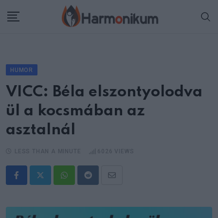
Skip
to
content
HUMOR
VICC: Béla elszontyolodva
ül a kocsmában az
asztalnál
LESS THAN A MINUTE
6026
VIEWS
Whatsapp
Reddit
Share
via
Email