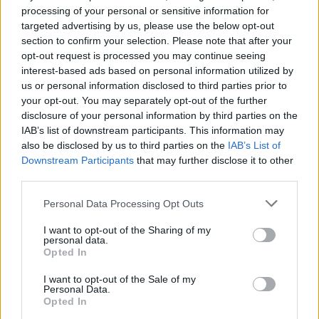
csinos a férjéhez, de a pár szerelme
processing of your personal or sensitive information for
erősebb a külsőségeknél
targeted advertising by us, please use the below opt-out
section to confirm your selection. Please note that after your
opt-out request is processed you may continue seeing
interest-based ads based on personal information utilized by
us or personal information disclosed to third parties prior to
your opt-out. You may separately opt-out of the further
disclosure of your personal information by third parties on the
KÖVETKEZŐ POSZT
IAB’s list of downstream participants. This information may
A MA ESTI TELIHOLD egy nagy zsák pénzt
also be disclosed by us to third parties on the
IAB’s List of
hoz ennek a 7 csillagjegynek!
Downstream Participants
that may further disclose it to other
third parties.
Please note that this website/app uses one or more Google
Personal Data Processing Opt Outs
services and may gather and store information including but
not limited to your visit or usage behaviour. You may click to
I want to opt-out of the Sharing of my
További bejegyzések
personal data.
grant or deny consent to Google and its third-party tags to
Opted In
use your data for below specified purposes in below Google
consent section.
I want to opt-out of the Sale of my
Personal Data.
Opted In