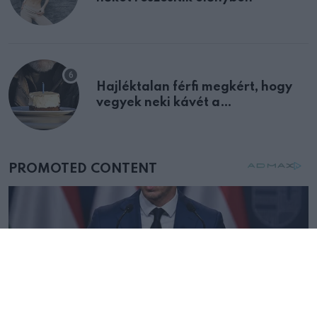
Hajléktalan férfi megkért, hogy
vegyek neki kávét a
születésnapján – órákkal később
mellettem ült az első osztályon