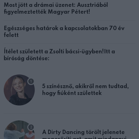
Most jött a drámai üzenet: Ausztriából
figyelmeztették Magyar Pétert!
Egészséges határok a kapcsolatokban 70 év
felett
Ítélet született a Zsolti bácsi-ügyben!Itt a
bíróság döntése:
5 színésznő, akikről nem tudtad,
hogy fiúként születtek
A Dirty Dancing törölt jelenete