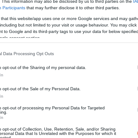
. This information may also be disclosed by us to third parties on the
IA
jegyzés
Participants
that may further disclose it to other third parties.
 that this website/app uses one or more Google services and may gath
 miután az egyik videója különösen népszerű lett, de nem a megf
including but not limited to your visit or usage behaviour. You may click 
hogy a férjével elkészülnek – az első képkockán még törölközőb
 to Google and its third-party tags to use your data for below specifi
ogle consent section.
 olyan emberek, akik egyáltalán nem ismerték a párt, hitetlens
l Data Processing Opt Outs
es lehet egy olyan nőbe, mint
Alicia
.
o opt-out of the Sharing of my personal data.
In
 és feltételezést, amivel elmondása szerint rendszeresen sze
gy „biztos gazdag”, de olyanok is akadnak, akik szerint a férje b
o opt-out of the Sale of my Personal Data.
Azt éreztetik velünk, hogy egy olyan fitt ember, mint Scott, soha
In
to opt-out of processing my Personal Data for Targeted
ing.
In
o opt-out of Collection, Use, Retention, Sale, and/or Sharing
ersonal Data that Is Unrelated with the Purposes for which it
lected.