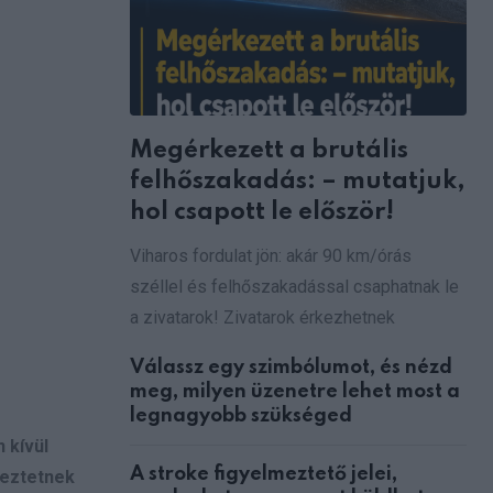
Megérkezett a brutális
felhőszakadás: – mutatjuk,
hol csapott le először!
Viharos fordulat jön: akár 90 km/órás
széllel és felhőszakadással csaphatnak le
a zivatarok! Zivatarok érkezhetnek
Válassz egy szimbólumot, és nézd
meg, milyen üzenetre lehet most a
legnagyobb szükséged
 kívül
A stroke figyelmeztető jelei,
keztetnek