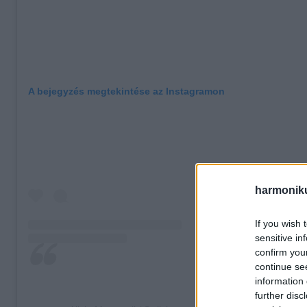
A bejegyzés megtekintése az Instagramon
harmonik
If you wish 
sensitive in
confirm you
continue se
information 
further disc