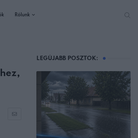
ók
Rólunk
LEGÚJABB POSZTOK:
éhez,
Share
via
Email