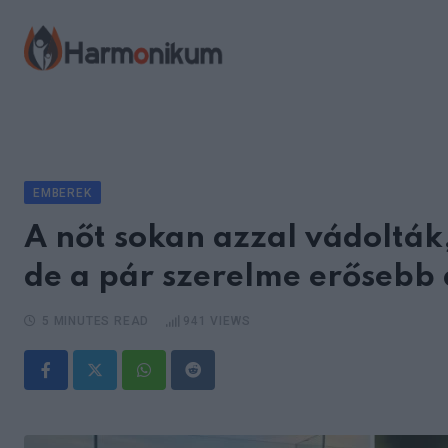
Skip
to
content
EMBEREK
A nőt sokan azzal vádolták,
de a pár szerelme erősebb 
5 MINUTES READ
941
VIEWS
Whatsapp
Reddit