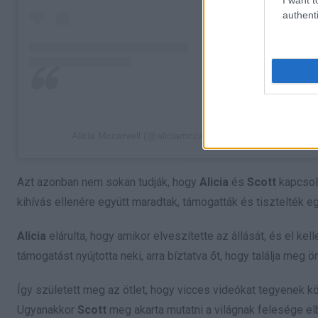
authenti
Alicia Mccarvell (@aliciamccarvell) által megosztott be
Azt azonban nem sokan tudják, hogy
Alicia
és
Scott
kapcsol
kihívás ellenére együtt maradtak, támogatták és tisztelték 
Alicia
elárulta, hogy amikor elveszítette az állását, és el kell
támogatást nyújtotta neki, arra bíztatva őt, hogy találja meg
Így született meg az ötlet, hogy vicces videókat tegyenek k
Ugyanakkor
Scott
meg akarta mutatni a világnak felesége e