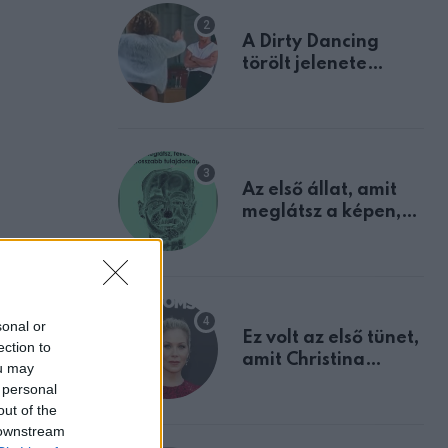
A Dirty Dancing
törölt jelenete
megerősíti azt, amit
mindannyian
sejtettünk
Az első állat, amit
meglátsz a képen,
elárulja legrosszabb
tulajdonságodat
sonal or
Ez volt az első tünet,
ection to
amit Christina
ou may
Applegate éveken
 personal
át félreértett, pedig
out of the
a szklerózis
 downstream
multiplex