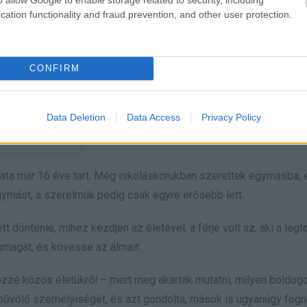
cation functionality and fraud prevention, and other user protection.
CONFIRM
Data Deletion
Data Access
Privacy Policy
jegyzés
ata már 16 éve tart. Még iskoláskorukban szerettek egymásba,
egymást, a szerelmük pedig csak egyre erősebb lett.
ett döntenie, mihez kezdjen az életével, a férje volt az, aki a leg
 önmagát, és kövesse az álmait.
özzé közös életükről – mert meg akarták mutatni, milyen boldogo
lbűvölő személyiségét, és azt gondolta, mások is ugyanúgy fog