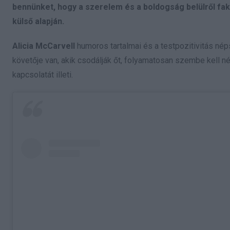
bennünket, hogy a szerelem és a boldogság belülről fak
külső alapján.
Alicia McCarvell
humoros tartalmai és a testpozitivitás nép
követője van, akik csodálják őt, folyamatosan szembe kell né
kapcsolatát illeti.