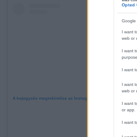
Opted 
Google 
I want t
web or d
I want t
purpose
I want 
I want t
web or d
A bejegyzés megtekintése az Instagramon
I want t
or app.
I want t
I want t