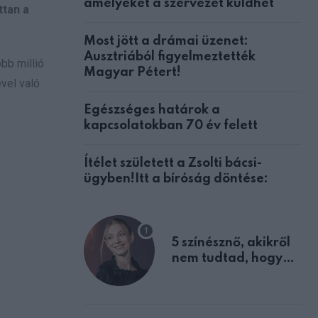
amelyeket a szervezet küldhet
ttan a
Most jött a drámai üzenet:
Ausztriából figyelmeztették
bb millió
Magyar Pétert!
vel való
Egészséges határok a
kapcsolatokban 70 év felett
Ítélet született a Zsolti bácsi-
ügyben!Itt a bíróság döntése:
5 színésznő, akikről
nem tudtad, hogy
fiúként születtek