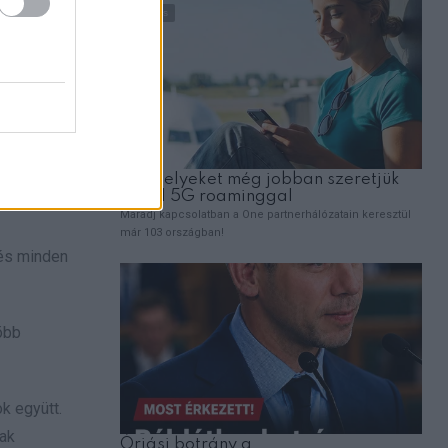
 és minden
több
k együtt.
nak