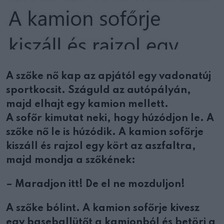
A szőke nő kap az apjától egy vadonatúj
sportkocsit. Száguld az autópályán,
majd elhajt egy kamion mellett.
A sofőr kimutat neki, hogy húzódjon le. A
szőke nő le is húzódik. A kamion sofőrje
kiszáll és rajzol egy kört az aszfaltra,
majd mondja a szőkének:
– Maradjon itt! De el ne mozduljon!
A szőke bólint. A kamion sofőrje kivesz
egy baseballütőt a kamionból és betöri a