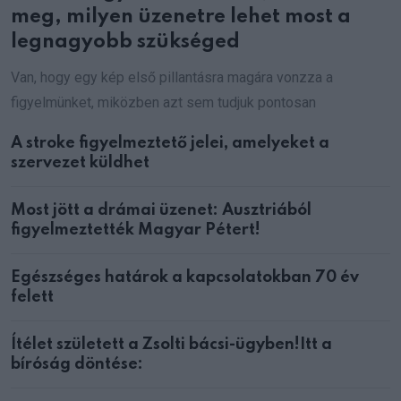
meg, milyen üzenetre lehet most a
legnagyobb szükséged
Van, hogy egy kép első pillantásra magára vonzza a
figyelmünket, miközben azt sem tudjuk pontosan
A stroke figyelmeztető jelei, amelyeket a
szervezet küldhet
Most jött a drámai üzenet: Ausztriából
figyelmeztették Magyar Pétert!
Egészséges határok a kapcsolatokban 70 év
felett
Ítélet született a Zsolti bácsi-ügyben!Itt a
bíróság döntése: