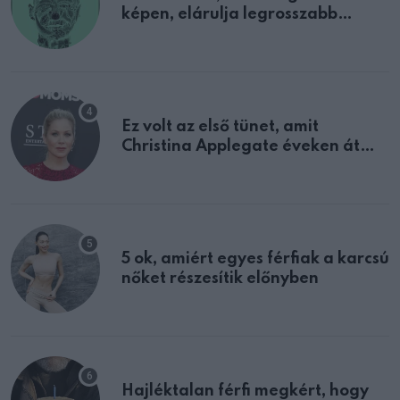
képen, elárulja legrosszabb
tulajdonságodat
Ez volt az első tünet, amit
Christina Applegate éveken át
félreértett, pedig a szklerózis
multiplex egyértelmű jele volt
5 ok, amiért egyes férfiak a karcsú
nőket részesítik előnyben
Hajléktalan férfi megkért, hogy