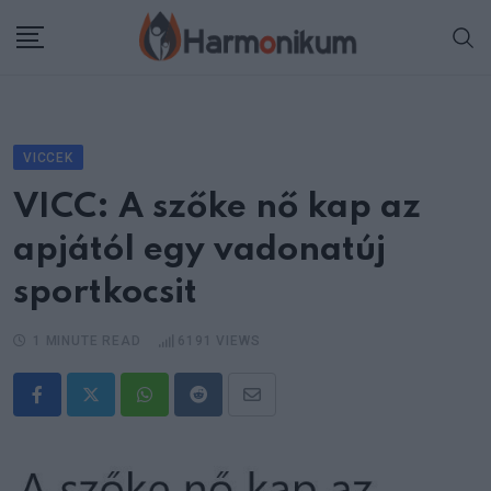
Skip
to
content
VICCEK
VICC: A szőke nő kap az
apjától egy vadonatúj
sportkocsit
1 MINUTE READ
6191
VIEWS
Whatsapp
Reddit
Share
via
Email