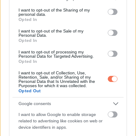
services and may gather and store information including but
not limited to your visit or usage behaviour. You may click to
I want to opt-out of the Sharing of my
personal data.
grant or deny consent to Google and its third-party tags to
Opted In
use your data for below specified purposes in below Google
consent section.
I want to opt-out of the Sale of my
KÖVETKEZŐ POSZT
Personal Data.
Gyerekek mondták
Opted In
I want to opt-out of processing my
Personal Data for Targeted Advertising.
Opted In
További bejegyzések
I want to opt-out of Collection, Use,
Retention, Sale, and/or Sharing of my
Personal Data that Is Unrelated with the
Purposes for which it was collected.
Opted Out
Google consents
I want to allow Google to enable storage
related to advertising like cookies on web or
device identifiers in apps.