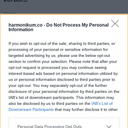
körből…
forrás
harmonikum.co -
Do Not Process My Personal
Information
Oszd meg ezt a posztot:
If you wish to opt-out of the sale, sharing to third parties, or
processing of your personal or sensitive information for
targeted advertising by us, please use the below opt-out
Whatsapp
Reddit
Share
section to confirm your selection. Please note that after your
opt-out request is processed you may continue seeing
via
interest-based ads based on personal information utilized by
Email
us or personal information disclosed to third parties prior to
your opt-out. You may separately opt-out of the further
disclosure of your personal information by third parties on the
IAB’s list of downstream participants. This information may
ELŐZŐ POSZT
also be disclosed by us to third parties on the
IAB’s List of
Downstream Participants
that may further disclose it to other
Magyar hírességek, akik képtelenek
third parties.
megélni a nyugdíjukból
Please note that this website/app uses one or more Google
Personal Data Processing Opt Outs