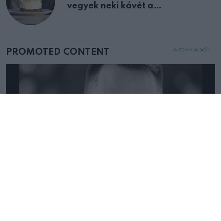
vegyek neki kávét a
születésnapján – órákkal később
mellettem ült az első osztályon