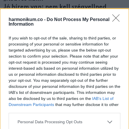
Jó hírem van: nem kell szégyellned
magad, mert sajnos a leveledet
harmonikum.co -
Do Not Process My Personal
elkeverhette a posta, mivel mi nem
Information
kaptuk meg.”
If you wish to opt-out of the sale, sharing to third parties, or
processing of your personal or sensitive information for
via
targeted advertising by us, please use the below opt-out
section to confirm your selection. Please note that after your
opt-out request is processed you may continue seeing
interest-based ads based on personal information utilized by
us or personal information disclosed to third parties prior to
your opt-out. You may separately opt-out of the further
disclosure of your personal information by third parties on the
IAB’s list of downstream participants. This information may
also be disclosed by us to third parties on the
IAB’s List of
Downstream Participants
that may further disclose it to other
third parties.
Please note that this website/app uses one or more Google
Personal Data Processing Opt Outs
services and may gather and store information including but