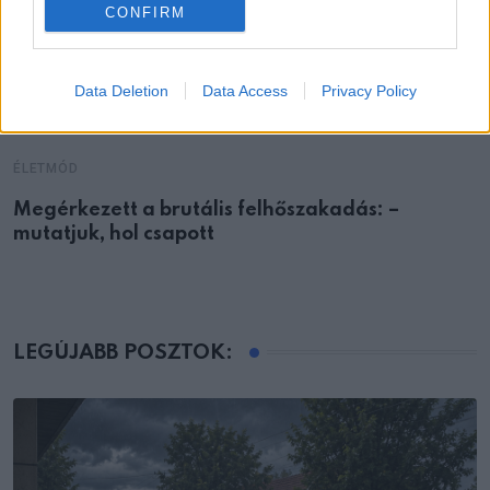
CONFIRM
Data Deletion
Data Access
Privacy Policy
ÉLETMÓD
Megérkezett a brutális felhőszakadás: –
mutatjuk, hol csapott
LEGÚJABB POSZTOK: