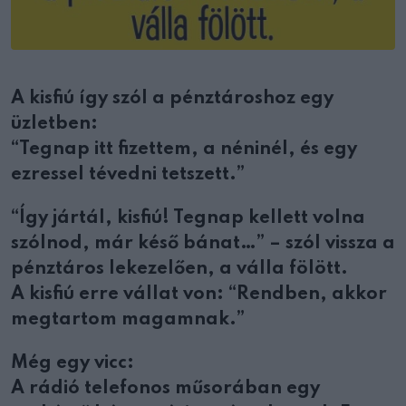
A kisfiú így szól a pénztároshoz egy
üzletben:
“Tegnap itt fizettem, a néninél, és egy
ezressel tévedni tetszett.”
“Így jártál, kisfiú! Tegnap kellett volna
szólnod, már késő bánat…” – szól vissza a
pénztáros lekezelően, a válla fölött.
A kisfiú erre vállat von: “Rendben, akkor
megtartom magamnak.”
Még egy vicc:
A rádió telefonos műsorában egy