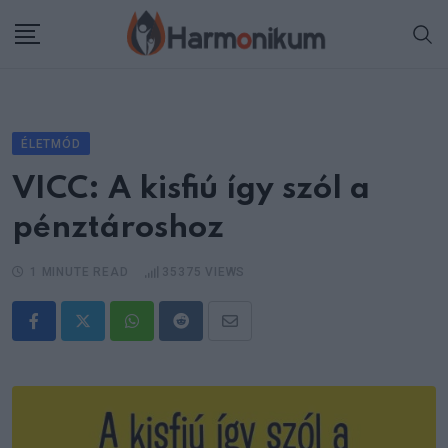
Skip
to
content
ÉLETMÓD
VICC: A kisfiú így szól a
pénztároshoz
1 MINUTE READ
35375
VIEWS
Whatsapp
Reddit
Share
via
Email