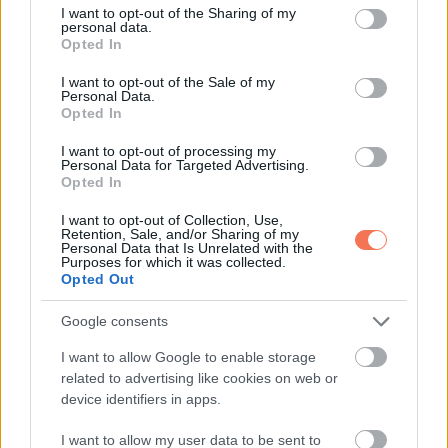
not limited to your visit or usage behaviour. You may click to
I want to opt-out of the Sharing of my
personal data.
Oszd meg ezt a posztot:
grant or deny consent to Google and its third-party tags to
Opted In
use your data for below specified purposes in below Google
consent section.
I want to opt-out of the Sale of my
Whatsapp
Reddit
Share
Personal Data.
Opted In
via
Email
I want to opt-out of processing my
Personal Data for Targeted Advertising.
Opted In
I want to opt-out of Collection, Use,
Retention, Sale, and/or Sharing of my
ELŐZŐ POSZT
Personal Data that Is Unrelated with the
Purposes for which it was collected.
16 ember, aki elvan a maga kis sajátos
Opted Out
világában
Google consents
I want to allow Google to enable storage
related to advertising like cookies on web or
device identifiers in apps.
KÖVETKEZŐ POSZT
I want to allow my user data to be sent to