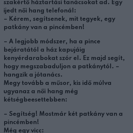
szakértő háztartási tanácsokat ad. Egy
ijedt női hang telefonál:
– Kérem, segítsenek, mit tegyek, egy
patkány van a pincémben!
– A legjobb módszer, ha a pince
bejáratától a ház kapujáig
kenyérdarabokat szór el. Ez majd segít,
hogy megszabaduljon a patkánytól. –
hangzik a jótanács.
Megy tovább a műsor, kis idő múlva
ugyanaz a női hang még
kétségbeesettebben:
– Segítség! Mostmár két patkány van a
pincémben!
Még egy vicc: