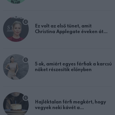
Ez volt az első tünet, amit
Christina Applegate éveken át
félreértett, pedig a szklerózis
multiplex egyértelmű jele volt
5 ok, amiért egyes férfiak a karcsú
nőket részesítik előnyben
Hajléktalan férfi megkért, hogy
vegyek neki kávét a
születésnapján – órákkal később