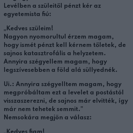
Levélben a szüleitől pénzt kér az
egyetemista fiú:
„Kedves szüleim!
Nagyon nyomorultul érzem magam,
hogy ismét pénzt kell kérnem tőletek, de
sajnos katasztrofális a helyzetem.
Annyira szégyellem magam, hogy
legszívesebben a föld alá süllyednék.
Ui.: Annyira szégyelltem magam, hogy
megpróbáltam ezt a levelet a postástól
visszaszerezni, de sajnos már elvitték, így
már nem tehetek semmit.”
Nemsokára megjön a válasz:
„Kedves fiam!