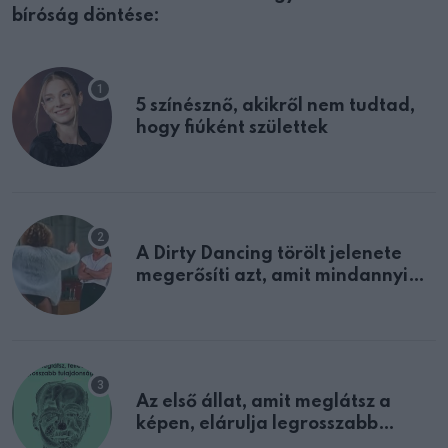
bíróság döntése:
5 színésznő, akikről nem tudtad,
hogy fiúként születtek
A Dirty Dancing törölt jelenete
megerősíti azt, amit mindannyian
sejtettünk
Az első állat, amit meglátsz a
képen, elárulja legrosszabb
tulajdonságodat