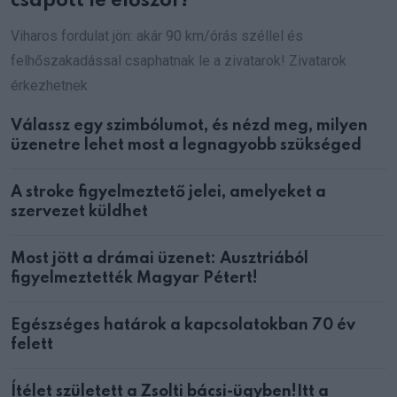
csapott le először!
Viharos fordulat jön: akár 90 km/órás széllel és
felhőszakadással csaphatnak le a zivatarok! Zivatarok
érkezhetnek
Válassz egy szimbólumot, és nézd meg, milyen
üzenetre lehet most a legnagyobb szükséged
A stroke figyelmeztető jelei, amelyeket a
szervezet küldhet
Most jött a drámai üzenet: Ausztriából
figyelmeztették Magyar Pétert!
Egészséges határok a kapcsolatokban 70 év
felett
Ítélet született a Zsolti bácsi-ügyben!Itt a