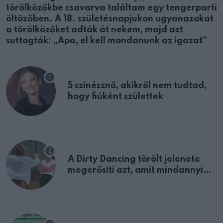
törölközőkbe csavarva találtam egy tengerparti
öltözőben. A 18. születésnapjukon ugyanazokat
a törölközőket adták át nekem, majd azt
suttogták: „Apa, el kell mondanunk az igazat”
5 színésznő, akikről nem tudtad,
hogy fiúként születtek
A Dirty Dancing törölt jelenete
megerősíti azt, amit mindannyian
sejtettünk