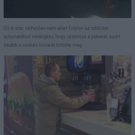
(5) A srác vélhetően nem akart folyton az üdítőital-
automatához rohangálni, hogy újratöltse a poharát, ezért
inkább a csirkés kosarát töltötte meg.