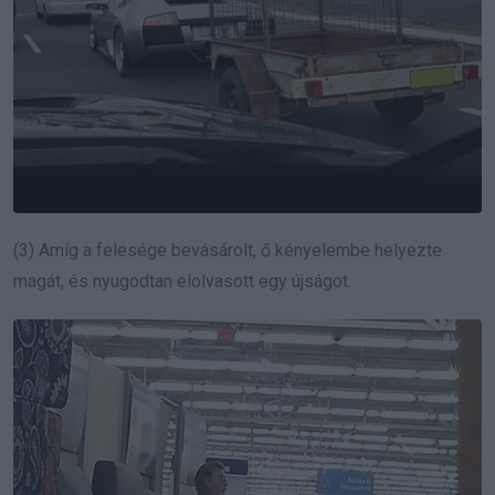
(3) Amíg a felesége bevásárolt, ő kényelembe helyezte
magát, és nyugodtan elolvasott egy újságot.