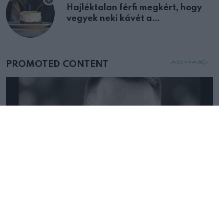
Hajléktalan férfi megkért, hogy
vegyek neki kávét a
születésnapján – órákkal később
mellettem ült az első osztályon