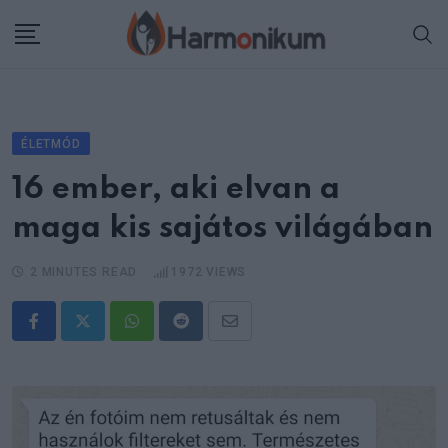
Skip
to
content
ÉLETMÓD
16 ember, aki elvan a
maga kis sajátos világában
2 MINUTES READ
1972
VIEWS
Whatsapp
Reddit
Share
via
Email