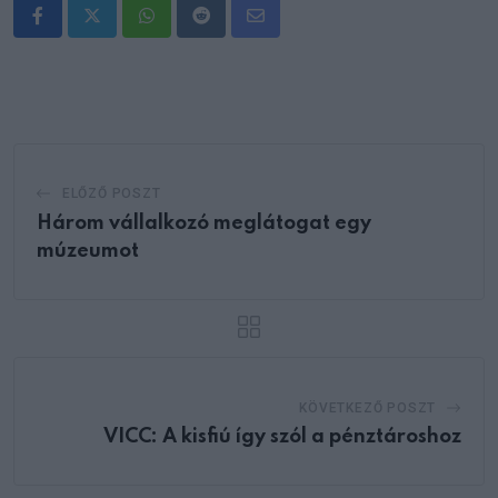
Whatsapp
Reddit
Share
via
Email
ELŐZŐ POSZT
Három vállalkozó meglátogat egy
múzeumot
KÖVETKEZŐ POSZT
VICC: A kisfiú így szól a pénztároshoz