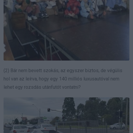
(2) Bár nem bevett szokás, az egyszer biztos, de végülis
hol van az leírva, hogy egy 140 milliós luxusautóval nem
lehet egy rozsdás utánfutót vontatni?