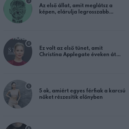
Az első állat, amit meglátsz a
képen, elárulja legrosszabb
tulajdonságodat
Ez volt az első tünet, amit
Christina Applegate éveken át
félreértett, pedig a szklerózis
multiplex egyértelmű jele volt
5 ok, amiért egyes férfiak a karcsú
nőket részesítik előnyben