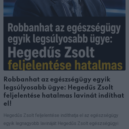
Robbanhat az egészségügy egyik
legsúlyosabb ügye: Hegedűs Zsolt
feljelentése hatalmas lavinát indíthat
el!
Hegedűs Zsolt feljelentése indíthatja el az egészségügy
egyik legnagyobb lavináját Hegedűs Zsolt egészségügyi