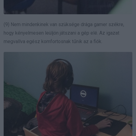
(9) Nem mindenkinek van szüksége drága gamer
székre
,
hogy kényelmesen leüljön játszani a gép elé. Az igazat
megvallva egész komfortosnak tűnik az a fiók.