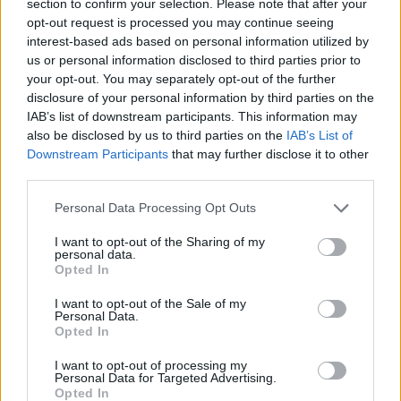
section to confirm your selection. Please note that after your
opt-out request is processed you may continue seeing
interest-based ads based on personal information utilized by
us or personal information disclosed to third parties prior to
your opt-out. You may separately opt-out of the further
disclosure of your personal information by third parties on the
IAB’s list of downstream participants. This information may
also be disclosed by us to third parties on the
IAB’s List of
(11) Amikor be kell menned a reggel 8-as egyetemi
Downstream Participants
that may further disclose it to other
előadásra, de szíved szerint még aludnál inkább.
third parties.
Please note that this website/app uses one or more Google
Personal Data Processing Opt Outs
services and may gather and store information including but
not limited to your visit or usage behaviour. You may click to
I want to opt-out of the Sharing of my
personal data.
grant or deny consent to Google and its third-party tags to
Opted In
use your data for below specified purposes in below Google
consent section.
I want to opt-out of the Sale of my
Personal Data.
Opted In
I want to opt-out of processing my
Personal Data for Targeted Advertising.
Opted In