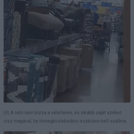
(4) A néni nem bízza a véletlenre, és inkább saját
széket
visz magával, ha tömegközlekedési eszközre kell szállnia.