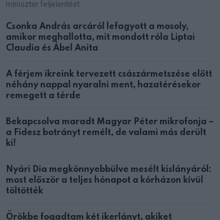
miniszter feljelentést
Csonka András arcáról lefagyott a mosoly,
amikor meghallotta, mit mondott róla Liptai
Claudia és Ábel Anita
A férjem ikreink tervezett császármetszése előtt
néhány nappal nyaralni ment, hazatérésekor
remegett a térde
Bekapcsolva maradt Magyar Péter mikrofonja –
a Fidesz botrányt remélt, de valami más derült
ki!
Nyári Dia megkönnyebbülve mesélt kislányáról:
most először a teljes hónapot a kórházon kívül
töltötték
Örökbe fogadtam két ikerlányt, akiket