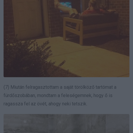
(7) Miután felragasztottam a saját törölköző tartómat a
fürdőszobában, mondtam a feleségemnek, hogy ő is
ragassza fel az övét, ahogy neki tetszik.