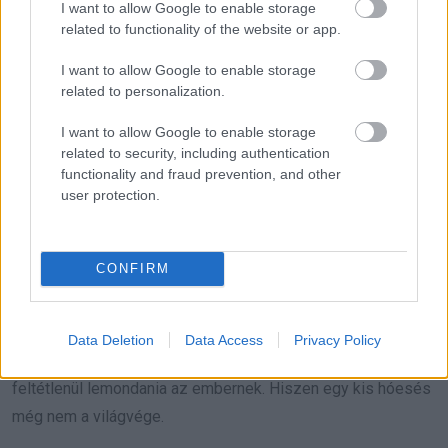
I want to allow Google to enable storage
related to functionality of the website or app.
I want to allow Google to enable storage
related to personalization.
I want to allow Google to enable storage
related to security, including authentication
functionality and fraud prevention, and other
user protection.
CONFIRM
Data Deletion
Data Access
Privacy Policy
(13)
Kabriót
vezetni egy életérzés, amiről télen sem kell
feltétlenül lemondania az embernek. Hiszen egy kis hóesés
még nem a világvége.