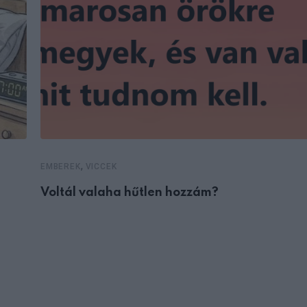
,
EMBEREK
VICCEK
Voltál valaha hűtlen hozzám?