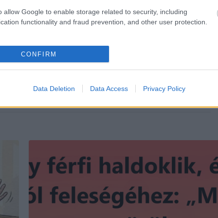
o allow Google to enable storage related to security, including
cation functionality and fraud prevention, and other user protection.
KÖVETKEZŐ POS
14 volt barát és barátnő, aki szak
CONFIRM
után is felbuk
Data Deletion
Data Access
Privacy Policy