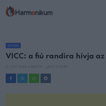
Skip
to
content
VICCEK
VICC: a fiú randira hívja az
LESS THAN A MINUTE
9912
VIEWS
Whatsapp
Reddit