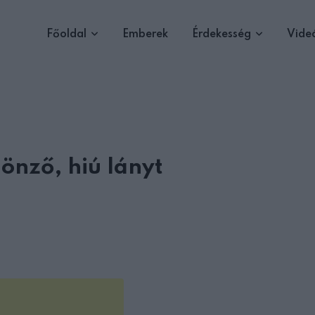
Főoldal
Emberek
Érdekesség
Vide
 önző, hiú lányt