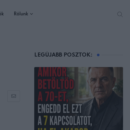
ók
Rólunk
LEGÚJABB POSZTOK:
Share
via
Email