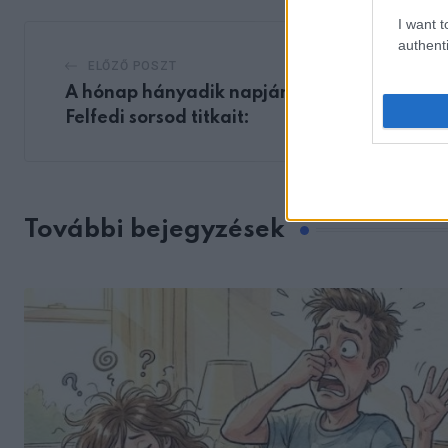
I want t
authenti
ELŐZŐ POSZT
A hónap hányadik napján születtél?
Felfedi sorsod titkait:
További bejegyzések