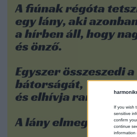
harmonik
If you wish 
sensitive in
confirm you
continue se
information 