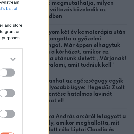
 downstream
közül: megmutathatja, milyen
B’s List of
nagy változás közeledik az
életedben
er and store
to grant or
A lányom két év kemoterápia után
ed purposes
megkongatta a győzelmi
harangot. Már éppen elhagytuk
volna a kórházat, amikor az
orvosa utánunk sietett: „Várjanak!
Van valami, amit tudniuk kell”
Robbanhat az egészségügy egyik
legsúlyosabb ügye: Hegedűs Zsolt
feljelentése hatalmas lavinát
indíthat el!
Csonka András arcáról lefagyott a
mosoly, amikor meghallotta, mit
mondott róla Liptai Claudia és