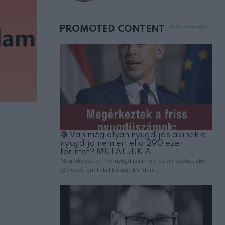
születésnapján –
órákkal később
mellettem ült az első
osztályon
,
EMBEREK
VICCEK
A férj felhívja a feleségét