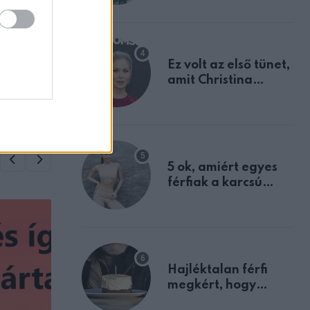
tulajdonságodat
ZT
ítás
Ez volt az első tünet,
amit Christina
kant
Applegate éveken
át félreértett, pedig
a szklerózis
multiplex
egyértelmű jele volt
5 ok, amiért egyes
férfiak a karcsú
nőket részesítik
előnyben
Hajléktalan férfi
megkért, hogy
vegyek neki kávét a