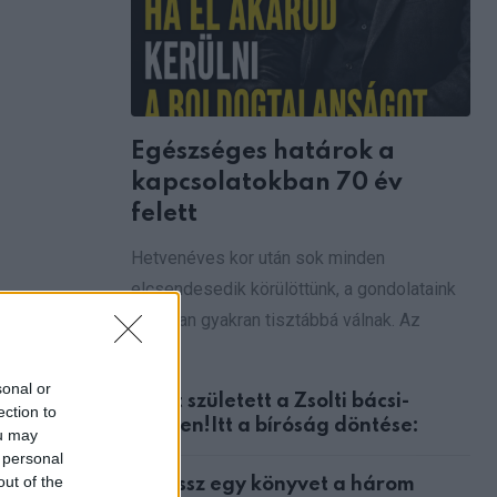
Egészséges határok a
kapcsolatokban 70 év
felett
Hetvenéves kor után sok minden
elcsendesedik körülöttünk, a gondolataink
azonban gyakran tisztábbá válnak. Az
ember
sonal or
Ítélet született a Zsolti bácsi-
ection to
ügyben!Itt a bíróság döntése:
ou may
 personal
out of the
Válassz egy könyvet a három