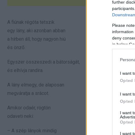
further disc
participants
Downstream 
A fiúnak régóta tetszik
Please note
egy lány, aki azonban abban
information 
deny consent
a hírben áll, hogy nagyon hiú
in below Go
és önző.
Persona
Egyszer összeszedi a bátorságát,
és elhívja randira.
I want t
Opted 
A lány elmegy, de alaposan
megváratja a srácot.
I want t
Opted 
Amikor odaér, rögtön
I want 
odaveti neki:
Advertis
Opted 
– A szép lányok mindig
I want t