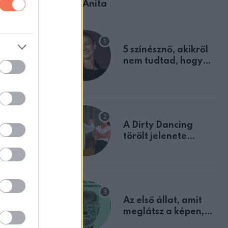
Ábel Anita
5 színésznő, akikről
nem tudtad, hogy
fiúként születtek
A Dirty Dancing
törölt jelenete
megerősíti azt, amit
mindannyian
sejtettünk
Az első állat, amit
meglátsz a képen,
elárulja legrosszabb