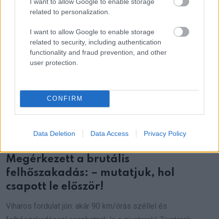
I want to allow Google to enable storage
related to personalization.
I want to allow Google to enable storage
related to security, including authentication
functionality and fraud prevention, and other
user protection.
CONFIRM
Data Deletion
Data Access
Privacy Policy
Megérkezett a brutális
felhőszakadás: – mutatjuk, hol
csapott le először!
Viharos fordulat jön: akár 90 km/órás széllel és