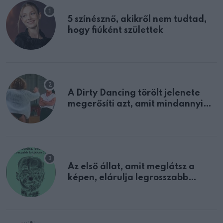
5 színésznő, akikről nem tudtad,
hogy fiúként születtek
A Dirty Dancing törölt jelenete
megerősíti azt, amit mindannyian
sejtettünk
Az első állat, amit meglátsz a
képen, elárulja legrosszabb
tulajdonságodat