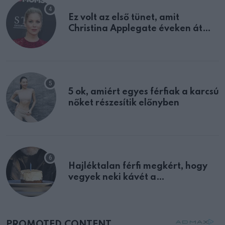
Ez volt az első tünet, amit
Christina Applegate éveken át
félreértett, pedig a szklerózis
multiplex egyértelmű jele volt
5 ok, amiért egyes férfiak a karcsú
nőket részesítik előnyben
Hajléktalan férfi megkért, hogy
vegyek neki kávét a
születésnapján – órákkal később
mellettem ült az első osztályon