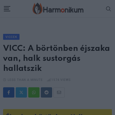
Skip
to
content
VICCEK
VICC: A börtönben éjszaka
van, halk sustorgás
hallatszik
LESS THAN A MINUTE
1574
VIEWS
Whatsapp
Reddit
Share
via
Email