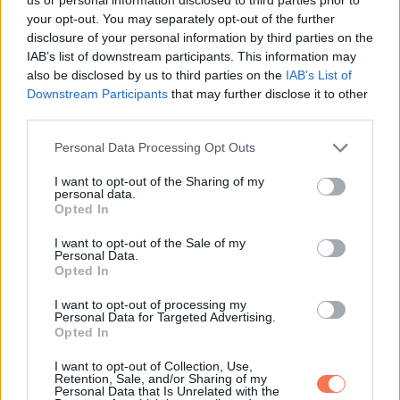
találkozik a placcon.
your opt-out. You may separately opt-out of the further
disclosure of your personal information by third parties on the
IAB’s list of downstream participants. This information may
also be disclosed by us to third parties on the
IAB’s List of
Downstream Participants
that may further disclose it to other
További bejegyzések
third parties.
Please note that this website/app uses one or more Google
Personal Data Processing Opt Outs
services and may gather and store information including but
not limited to your visit or usage behaviour. You may click to
I want to opt-out of the Sharing of my
personal data.
grant or deny consent to Google and its third-party tags to
Opted In
use your data for below specified purposes in below Google
consent section.
I want to opt-out of the Sale of my
Personal Data.
Opted In
I want to opt-out of processing my
Personal Data for Targeted Advertising.
Opted In
I want to opt-out of Collection, Use,
Retention, Sale, and/or Sharing of my
Personal Data that Is Unrelated with the