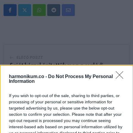
Whatsapp
Reddit
Share
via
Email
ELŐZŐ POSZT
Saját kézzel építettük meg a családi
házunkat. 17 ezer vályogtéglából készült
harmonikum.co -
Do Not Process My Personal
el, képek
Information
If you wish to opt-out of the sale, sharing to third parties, or
processing of your personal or sensitive information for
targeted advertising by us, please use the below opt-out
section to confirm your selection. Please note that after your
opt-out request is processed you may continue seeing
KÖVETKEZŐ POSZT
interest-based ads based on personal information utilized by
Vicc:Két lenge erkölcsű hölgyemény
us or personal information disclosed to third parties prior to