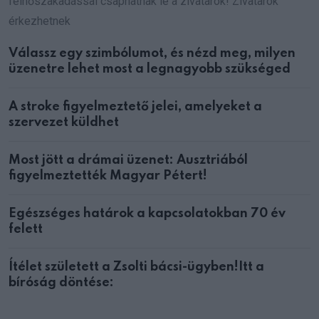
felhőszakadással csaphatnak le a zivatarok! Zivatarok
érkezhetnek
Válassz egy szimbólumot, és nézd meg, milyen
üzenetre lehet most a legnagyobb szükséged
A stroke figyelmeztető jelei, amelyeket a
szervezet küldhet
Most jött a drámai üzenet: Ausztriából
figyelmeztették Magyar Pétert!
Egészséges határok a kapcsolatokban 70 év
felett
Ítélet született a Zsolti bácsi-ügyben!Itt a
bíróság döntése: