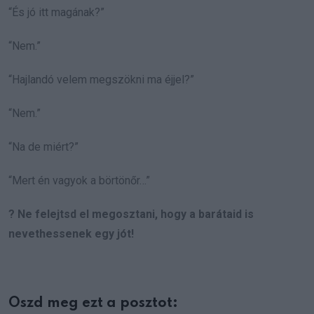
“És jó itt magának?”
“Nem.”
“Hajlandó velem megszökni ma éjjel?”
“Nem.”
“Na de miért?”
“Mert én vagyok a börtönőr…”
? Ne felejtsd el megosztani, hogy a barátaid is
nevethessenek egy jót!
Oszd meg ezt a posztot: