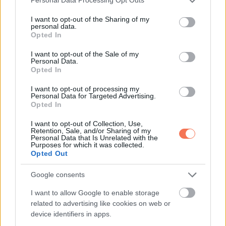
Personal Data Processing Opt Outs
Whatsapp
Reddit
Share
services and may gather and store information including but
not limited to your visit or usage behaviour. You may click to
I want to opt-out of the Sharing of my
via
personal data.
grant or deny consent to Google and its third-party tags to
Opted In
Email
use your data for below specified purposes in below Google
consent section.
I want to opt-out of the Sale of my
Personal Data.
Opted In
ELŐZŐ POSZT
I want to opt-out of processing my
Personal Data for Targeted Advertising.
Sallai Nóra autó balesete: Újabb videó
Opted In
került elő a tragikus ütközésről
I want to opt-out of Collection, Use,
Retention, Sale, and/or Sharing of my
Personal Data that Is Unrelated with the
Purposes for which it was collected.
Opted Out
Google consents
KÖVETKEZŐ POSZT
I want to allow Google to enable storage
A dupla 10-es napján, október 10-én
related to advertising like cookies on web or
Fortuna Szekere végigrobog az égbolton,
device identifiers in apps.
és egy szekérderék áldást osztanak szét a