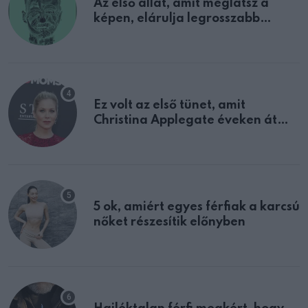
Az első állat, amit meglátsz a
képen, elárulja legrosszabb
tulajdonságodat
Ez volt az első tünet, amit
Christina Applegate éveken át
félreértett, pedig a szklerózis
multiplex egyértelmű jele volt
5 ok, amiért egyes férfiak a karcsú
nőket részesítik előnyben