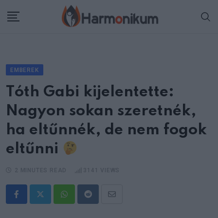
Skip
to
content
EMBEREK
Tóth Gabi kijelentette:
Nagyon sokan szeretnék,
ha eltűnnék, de nem fogok
eltűnni
2 MINUTES READ
3141
VIEWS
Whatsapp
Reddit
Share
via