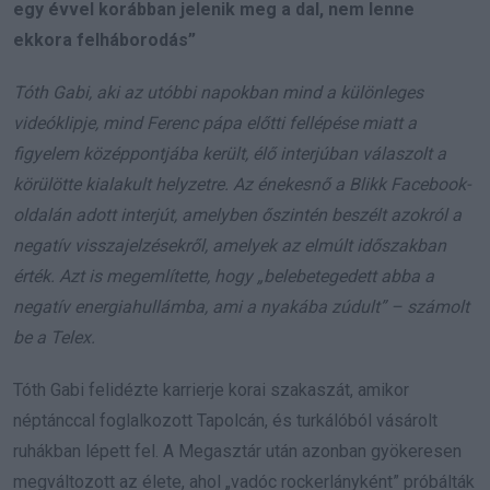
egy évvel korábban jelenik meg a dal, nem lenne
ekkora felháborodás”
Tóth Gabi, aki az utóbbi napokban mind a különleges
videóklipje, mind Ferenc pápa előtti fellépése miatt a
figyelem középpontjába került, élő interjúban válaszolt a
körülötte kialakult helyzetre. Az énekesnő a Blikk Facebook-
oldalán adott interjút, amelyben őszintén beszélt azokról a
negatív visszajelzésekről, amelyek az elmúlt időszakban
érték. Azt is megemlítette, hogy „belebetegedett abba a
negatív energiahullámba, ami a nyakába zúdult” – számolt
be a Telex.
Tóth Gabi felidézte karrierje korai szakaszát, amikor
néptánccal foglalkozott Tapolcán, és turkálóból vásárolt
ruhákban lépett fel. A Megasztár után azonban gyökeresen
megváltozott az élete, ahol „vadóc rockerlányként” próbálták