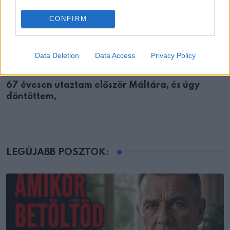
CONFIRM
Data Deletion
Data Access
Privacy Policy
EMBEREK
67 évesen utaztam először Máltára, és úgy
döntöttem,
LEGÚJABB POSZTOK: