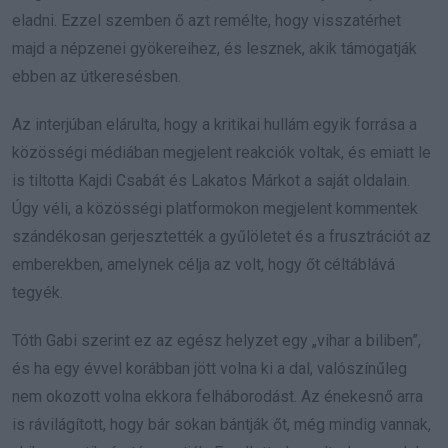
eladni. Ezzel szemben ő azt remélte, hogy visszatérhet
majd a népzenei gyökereihez, és lesznek, akik támogatják
ebben az útkeresésben.
Az interjúban elárulta, hogy a kritikai hullám egyik forrása a
közösségi médiában megjelent reakciók voltak, és emiatt le
is tiltotta Kajdi Csabát és Lakatos Márkot a saját oldalain.
Úgy véli, a közösségi platformokon megjelent kommentek
szándékosan gerjesztették a gyűlöletet és a frusztrációt az
emberekben, amelynek célja az volt, hogy őt céltáblává
tegyék.
Tóth Gabi szerint ez az egész helyzet egy „vihar a biliben”,
és ha egy évvel korábban jött volna ki a dal, valószínűleg
nem okozott volna ekkora felháborodást. Az énekesnő arra
is rávilágított, hogy bár sokan bántják őt, még mindig vannak,