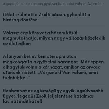
a gondolataink azonban gyakran tisztábbá válnak. Az ember
Ítélet született a Zsolti bácsi-ügyben!Itt a
bíróság döntése:
Válassz egy könyvet a három közül:
megmutathatja, milyen nagy változás közeledik
az életedben
A lányom két év kemoterápia után
megkongatta a győzelmi harangot. Már éppen
elhagytuk volna a kórházat, amikor az orvosa
utánunk sietett: „Várjanak! Van valami, amit
tudniuk kell”
Robbanhat az egészségügy egyik legsúlyosabb
ügye: Hegedűs Zsolt feljelentése hatalmas
lavinát indíthat el!