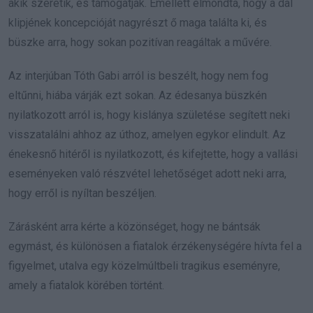
akik szeretik, és támogatják. Emellett elmondta, hogy a dal
klipjének koncepcióját nagyrészt ő maga találta ki, és
büszke arra, hogy sokan pozitívan reagáltak a művére.
Az interjúban Tóth Gabi arról is beszélt, hogy nem fog
eltűnni, hiába várják ezt sokan. Az édesanya büszkén
nyilatkozott arról is, hogy kislánya születése segített neki
visszatalálni ahhoz az úthoz, amelyen egykor elindult. Az
énekesnő hitéről is nyilatkozott, és kifejtette, hogy a vallási
eseményeken való részvétel lehetőséget adott neki arra,
hogy erről is nyíltan beszéljen.
Zárásként arra kérte a közönséget, hogy ne bántsák
egymást, és különösen a fiatalok érzékenységére hívta fel a
figyelmet, utalva egy közelmúltbeli tragikus eseményre,
amely a fiatalok körében történt.