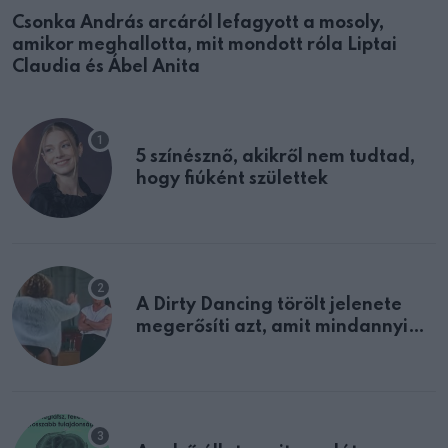
Csonka András arcáról lefagyott a mosoly,
amikor meghallotta, mit mondott róla Liptai
Claudia és Ábel Anita
5 színésznő, akikről nem tudtad,
hogy fiúként születtek
A Dirty Dancing törölt jelenete
megerősíti azt, amit mindannyian
sejtettünk